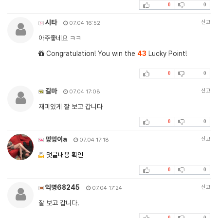
0
0
시타
신고
07.04 16:52
아주좋네요 ㅋㅋ
Congratulation! You win the
43
Lucky Point!
0
0
길마
신고
07.04 17:08
재미있게 잘 보고 갑니다
0
0
멍멍이a
신고
07.04 17:18
댓글내용 확인
0
0
익명68245
신고
07.04 17:24
잘 보고 갑니다.
0
0