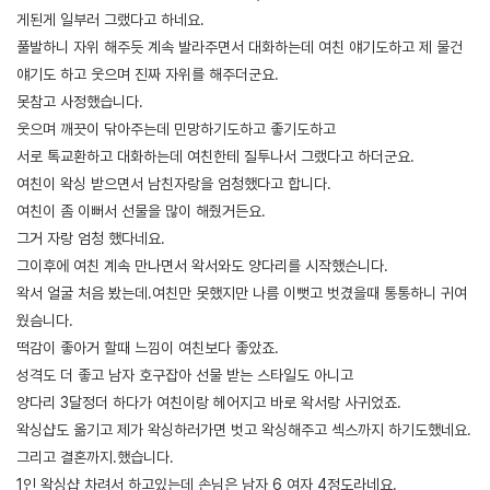
게된게 일부러 그랬다고 하네요.
풀발하니 자위 해주듯 계속 발라주면서 대화하는데 여친 얘기도하고 제 물건
얘기도 하고 웃으며 진짜 자위를 해주더군요.
못참고 사정했습니다.
웃으며 깨끗이 닦아주는데 민망하기도하고 좋기도하고
서로 톡교환하고 대화하는데 여친한테 질투나서 그랬다고 하더군요.
여친이 왁싱 받으면서 남친자랑을 엄청했다고 합니다.
여친이 좀 이뻐서 선물을 많이 해줬거든요.
그거 자랑 엄청 했다네요.
그이후에 여친 계속 만나면서 왁서와도 양다리를 시작했슨니다.
왁서 얼굴 처음 봤는데.여친만 못했지만 나름 이뻣고 벗겼을때 통통하니 귀여
웠슴니다.
떡감이 좋아거 할때 느낌이 여친보다 좋았죠.
성격도 더 좋고 남자 호구잡아 선물 받는 스타일도 아니고
양다리 3달정더 하다가 여친이랑 헤어지고 바로 왁서랑 사귀었죠.
왁싱샵도 옮기고 제가 왁싱하러가면 벗고 왁싱해주고 섹스까지 하기도했네요.
그리고 결혼까지.했습니다.
1인 왁싱샵 차려서 하고있는데 손님은 남자 6 여자 4정도라네요.