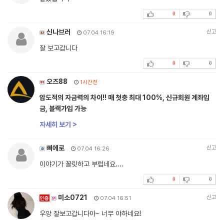
0
0
신나브러
신고
07.04 16:19
잘 보고갑니다
0
0
오즈88
1시간전
압도적의 자금력의 차이!! 매 첫충 최대 100%, 신규회원 계좌입
금, 블랙가입 가능
자세히 보기 >
삐에로
신고
07.04 16:26
이야기가 꼴릿하고 부럽네요....
0
0
미소0721
신고
인증
07.04 16:51
우앙 잘보고갑니다아~ 너무 야하네요!