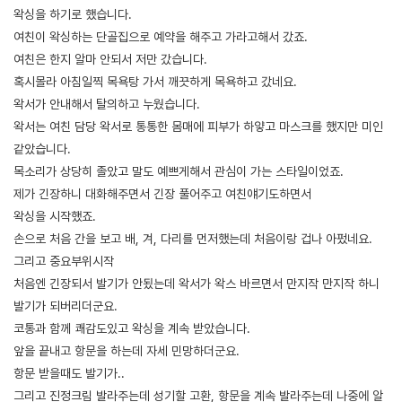
왁싱을 하기로 했습니다.
여친이 왁싱하는 단골집으로 예약을 해주고 가라고해서 갔죠.
여친은 한지 알마 안되서 저만 갔습니다.
혹시몰라 아침일찍 목욕탕 가서 깨끗하게 목욕하고 갔네요.
왁서가 안내해서 탈의하고 누웠습니다.
왁서는 여친 담당 왁서로 통통한 몸매에 피부가 하얗고 마스크를 했지만 미인
같았습니다.
목소리가 상당히 졸았고 말도 예쁘게해서 관심이 가는 스타일이었죠.
제가 긴장하니 대화해주면서 긴장 풀어주고 여친얘기도하면서
왁싱을 시작했죠.
손으로 처음 간을 보고 배, 겨, 다리를 먼저했는데 처음이랑 겁나 아펐네요.
그리고 중요부위시작
처음엔 긴장되서 발기가 안됬는데 왁서가 왁스 바르면서 만지작 만지작 하니
발기가 되버리더군요.
코통과 함께 쾌감도있고 왁싱을 계속 받았습니다.
앞을 끝내고 항문을 하는데 자세 민망하더군요.
항문 받을때도 발기가..
그리고 진정크림 발라주는데 성기할 고환, 항문을 계속 발라주는데 나중에 알