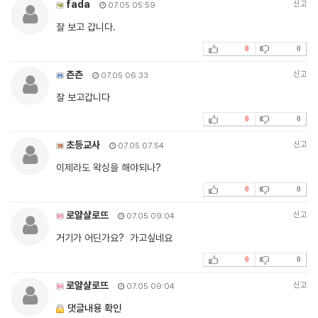
fada
신고
07.05 05:59
잘 보고 갑니다.
0
0
츤츤
신고
07.05 06:33
잘 보고갑니다
0
0
초등교사
신고
07.05 07:54
이제라도 왁싱을 해야되나?
0
0
로얄샬로뜨
신고
07.05 09:04
거기가 어딘가요? 가고싶네요
0
0
로얄샬로뜨
신고
07.05 09:04
댓글내용 확인