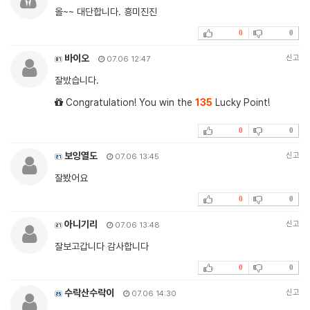
올~~ 대단합니다. 흥미진진
0
0
바이오
신고
07.06 12:47
잘밨습니다.
Congratulation! You win the
135
Lucky Point!
0
0
보잉열도
신고
07.06 13:45
잘봤어요
0
0
아니기리
신고
07.06 13:48
잘보고갑니다 감사합니다
0
0
수락산수락이
신고
07.06 14:30