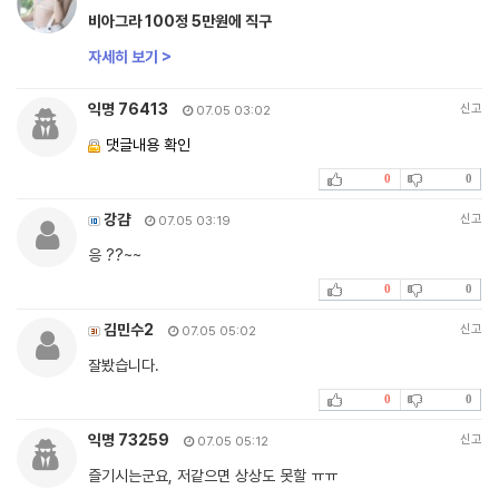
비아그라 100정 5만원에 직구
자세히 보기 >
익명 76413
신고
07.05 03:02
댓글내용 확인
0
0
강걈
신고
07.05 03:19
응 ??~~
0
0
김민수2
신고
07.05 05:02
잘봤습니다.
0
0
익명 73259
신고
07.05 05:12
즐기시는군요, 저같으면 상상도 못할 ㅠㅠ