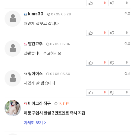
0
0
kims30
신고
07.05 05:29
재밌게 잘보고 갑니다
0
0
빨간고추
신고
07.05 05:34
잘봤습니다 수고하세요
0
0
릴아이스
신고
07.05 05:50
재밌게 잘 봤습니다
0
0
비아그라 직구
1시간전
제품 구입시 핫썰 3만포인트 즉시 지급
자세히 보기 >