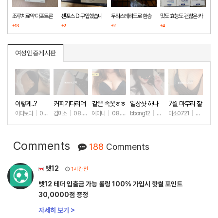
조루치료약 다포트론
센포스 D 구입했습니
두타스테리드로 환승
맛도 효능도 괜찮은 카
구매했습니다
+13
다
+2
+2
마그라
+4
여성인증게시판
이렇게..?
커피기다리며
같은 속옷ㅎㅎ
일상샷 하나
7월 마무리 잘
(안야함)
하세요🫶
아다보디
|
08.09
김미소
|
08.08
예이니
|
08.04
bbong12
|
07.31
미소0721
|
07.31
+55
+145
+82
+92
+2
Comments
188
Comments
벳12
1시간전
벳12 테더 입출금 가능 롤링 100% 가입시 핫썰 포인트
30,0000점 증정
자세히 보기 >