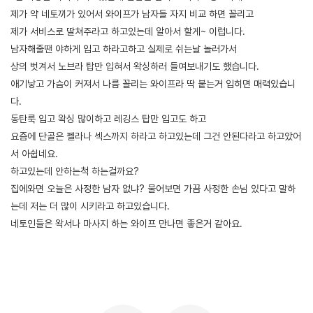
제가 약 네토끼가 있어서 와이프가 남자들 자지 비교 하면 꼴리고
제가 서비스로 딸쳐주라고 하고있는데 알아서 할게~ 이럽니다.
남자해줄땐 야하게 입고 하라고하고 실제로 쉬는날 놀러가서
상의 벗겨서 노브라 탑만 입혀서 왁싱하러 들여보내기도 했습니다.
애기낳고 가슴이 커져서 나름 꼴리는 와이프라 딱 붙는거 입히면 매력있습니
다.
동탄룩 입고 왁싱 많이하고 레깅스 탑만 입고도 하고
요즘에 단골은 펠라나 섹스까지 하라고 하고있는데 그건 안된다라고 하고았어
서 아쉽네요.
하고있는데 안하는척 하는걸까요?
집에와면 오늘은 사정한 남자 없냐? 물어보면 가끔 사정한 손님 있다고 말하
는데 저는 더 많이 시키라고 하고있습니다.
네토인들은 왁서나 마사지 하는 와이프 만나면 좋은거 같아요.
[출처]
왁싱 받다가 생긴일 ( 야설 | 은꼴사 | 썰모음 | 성인썰 - 핫썰닷컴)
?bo_table=ssul19&wr_id=1580572
사설토토