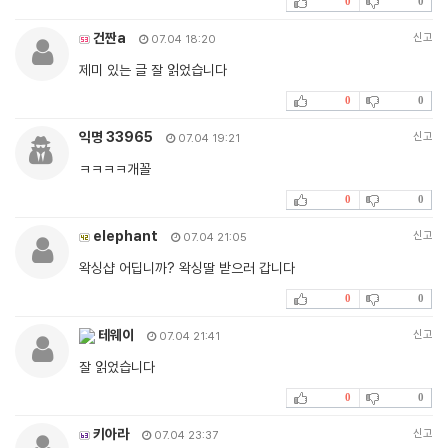
0
0
건짠a
신고
07.04 18:20
제미 있는 글 잘 읽었습니다
0
0
익명 33965
신고
07.04 19:21
ㅋㅋㅋㅋ개꼴
0
0
elephant
신고
07.04 21:05
왁싱샵 어딥니까? 왁싱딸 받으러 갑니다
0
0
테웨이
신고
07.04 21:41
잘 읽었습니다
0
0
키아라
신고
07.04 23:37