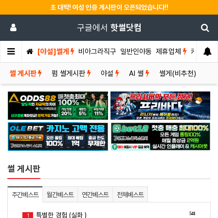
초 대박! 여성 인증 게시판이 오픈되었습니다!!
구글에서
핫썰닷컴
[야설]썰게
비아그라직구
일반인야동
제휴업체
커뮤니티
썰 게시판
펌 썰게시판
야설
AI 썰
썰게(비추천)
썰 게시판
주간베스트
월간베스트
연간베스트
전체베스트
541
특별한 경험 (실화 )
1