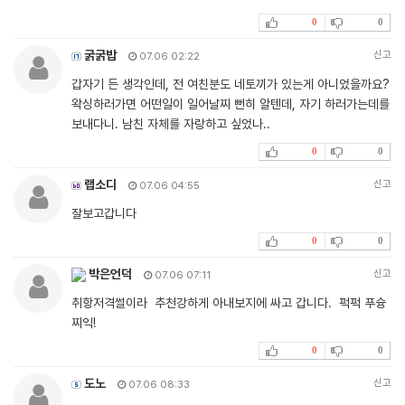
0
0
굵굵밥
신고
07.06 02:22
갑자기 든 생각인데, 전 여친분도 네토끼가 있는게 아니었을까요?
왁싱하러가면 어떤일이 일어날찌 뻔히 알텐데, 자기 하러가는데를
보내다니. 남친 자체를 자랑하고 싶었나..
0
0
랩소디
신고
07.06 04:55
잘보고갑니다
0
0
박은언덕
신고
07.06 07:11
취항저격썰이라 추천강하게 아내보지에 싸고 갑니다. 퍽퍽 푸슝
찌익!
0
0
도노
신고
07.06 08:33