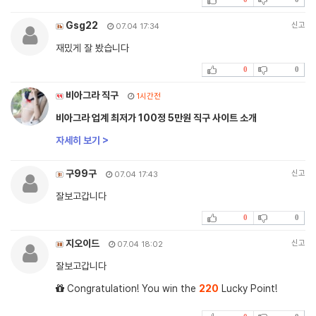
Gsg22
신고
07.04 17:34
재밌게 잘 봤습니다
0
0
비아그라 직구
1시간전
비아그라 업계 최저가 100정 5만원 직구 사이트 소개
자세히 보기 >
구99구
신고
07.04 17:43
잘보고갑니다
0
0
지오이드
신고
07.04 18:02
잘보고갑니다
Congratulation! You win the
220
Lucky Point!