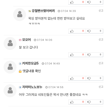
0
0
강철빤쓰찢어버려
신고
07.04 14:39
왁싱 받아본적 없는데 한번 받아보고 싶네요
ㅋㄲㄲㅋ
0
0
모오어
신고
07.04 14:06
잘 보고 갑니다
0
0
커피한모금5
신고
07.04 14:49
댓글내용 확인
0
0
자마마노노보누
신고
07.04 14:58
어우 그러게요 네토인들은 왁서 만나면 좋겠네요 ㅋㅋ
0
0