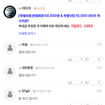
OECD
1시간전
[핫썰보증]핫썰회원 50,000원 & 핫썰닷컴 10,000 포인트 즉
시지급!!
역대급 푸짐한 추가혜택 바로 확인하세요.
가입코드 : 5252
자세히 보기 >
하옴
신고
07.05 01:01
잘보고갑니다
0
0
대전훈훈
신고
07.05 01:18
잘보고갑니다
0
0
Sfgh
신고
07.05 01:29
잘 보고 갑니다.