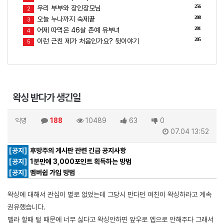
256
우리 부부와 장인장모님
2
208
오늘 누나까지 숙제끝
3
201
어제 따먹은 46살 존예 유부녀
4
205
이런 근친 제가 처음인가요? 뒷이야기
5
왁싱 받다가 생긴일
익명
188
10489
63
0
07.04 13:52
[공지]
후방주의 게시판 관련 긴급 공지사항
[공지]
1분만에 3,000포인트 획득하는 방법
[공지]
멤버쉽 가입 방법
왁싱에 대해서 관심이 별로 없었는데 그당시 만다던 여친이 왁싱하라고 계속
권유했습니다.
펠라 할때 털 때문에 너무 싫다고 왁싱안하면 앞우로 엡으로 안해주다 그래서