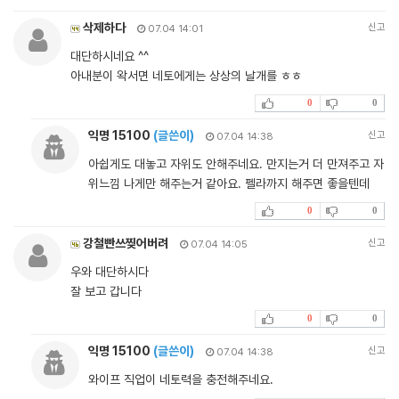
삭제하다
신고
07.04 14:01
대단하시네요 ^^
아내분이 왁서면 네토에게는 상상의 날개를 ㅎㅎ
0
0
익명 15100
(글쓴이)
신고
07.04 14:38
아쉽게도 대놓고 자위도 안해주네요. 만지는거 더 만져주고 자
위느낌 나게만 해주는거 같아요. 펠라까지 해주면 좋을텐데
0
0
강철빤쓰찢어버려
신고
07.04 14:05
우와 대단하시다
잘 보고 갑니다
0
0
익명 15100
(글쓴이)
신고
07.04 14:38
와이프 직업이 네토력을 충전해주네요.