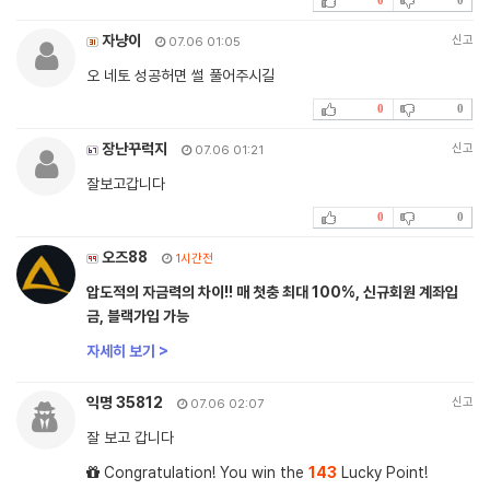
자냥이
신고
07.06 01:05
오 네토 성공허면 썰 풀어주시길
0
0
장난꾸럭지
신고
07.06 01:21
잘보고갑니다
0
0
오즈88
1시간전
압도적의 자금력의 차이!! 매 첫충 최대 100%, 신규회원 계좌입
금, 블랙가입 가능
자세히 보기 >
익명 35812
신고
07.06 02:07
잘 보고 갑니다
Congratulation! You win the
143
Lucky Point!