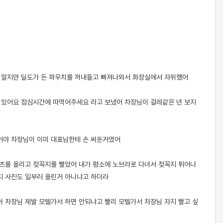
 알지만 딜도가 든 파우치를 꺼내들고 빠져나와서 화장실에서 자위했어
 있어요 점심시간에 따먹어주세요 라고 보냈어 차장님이 걸레같은 년 보지
거야 차장님이 이미 대표님한테 손 써둔거였어
츠를 올리고 젖꼭지를 빨았어 내가 평소에 노브라로 다녀서 젖꼭지 튀어나
지 사진도 일부러 올린거 아니냐고 하더라
 차장님 제발 모텔가서 하면 안되냐고 빨리 모텔가서 차장님 자지 빨고 싶