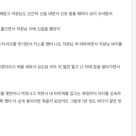
무해줬고
차장님도 간간히 신음 내면서 신호 멈출 때마다 보지 쑤셔줬어
 훑으면서 차장님 귀에 신음을 뱉었지
내 티셔츠를 벗기면서
키스를 했어 나도 차장님 혀 애무하면서 차장님 바지를
겠더라고 혀를 세워서 요도랑 귀두 뒤 혈관 핥고 난 뒤에 침을 발라가면서
좆물 몇번이나 먹었냐고 하면서 내 머리채를 잡고는 목젖까지
자지를 깊숙히
 했어 더 깊게 들어가면 죽을거 같았거든 그렇게 1분 정도 박다가 얕은 한