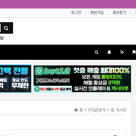
로그인
회원가입
정보찾기
대딸
홈 > [야설]썰게 > 썰 게시판