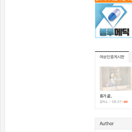
여성인증게시판
휴가 끝..
김미소
|
08.07
+169
Author