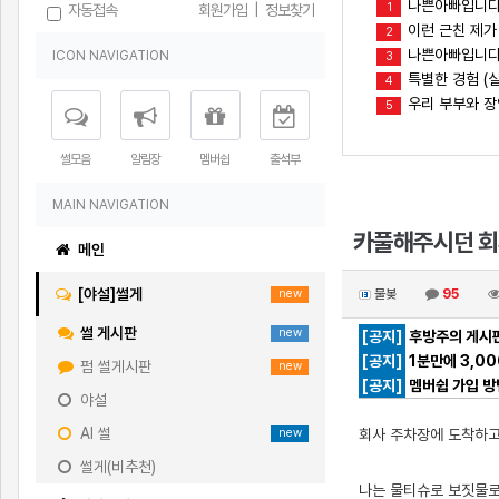
나쁜아빠입니다
1
자동접속
회원가입
|
정보찾기
이런 근친 제가
2
나쁜아빠입니다(
ICON NAVIGATION
3
특별한 경험 (실
4
우리 부부와 
5
썰모음
알림장
멤버쉽
출석부
MAIN NAVIGATION
카풀해주시던 회사
메인
[야설]썰게
물봊
95
new
썰 게시판
new
[공지]
후방주의 게시판
[공지]
1분만에 3,0
펌 썰게시판
new
[공지]
멤버쉽 가입 방
야설
AI 썰
회사 주차장에 도착하고
new
썰게(비추천)
나는 물티슈로 보짓물로