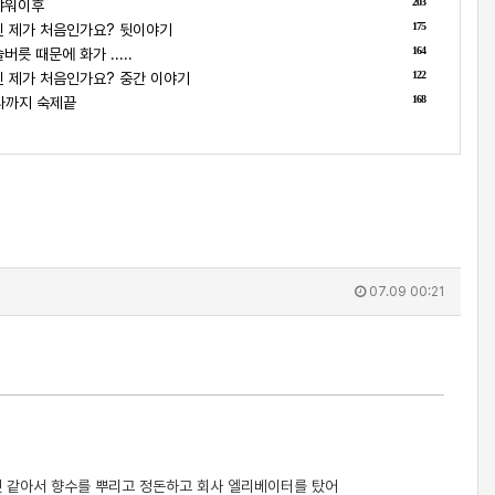
203
샤워이후
175
 제가 처음인가요? 뒷이야기
164
릇 때문에 화가 .....
122
 제가 처음인가요? 중간 이야기
168
나까지 숙제끝
07.09 00:21
것 같아서 향수를 뿌리고 정돈하고 회사 엘리베이터를 탔어