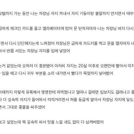
모텔까지 가는 동안 나는 차장님 자지 꺼내서 자지 기둥이랑 불알까지 만지면서 애
급하게 체크인 카드를 들고 엘리베이터에 탔어 문 닫히자마자 나는 차장님 바지 다시
면서 다시 단단해지는게 느껴졌어 차장님은 급하게 카드키를 찍고 문을 열자마자 
아서 반쯤 서있는 차장님 자지를 입에 넣었어
는거 같았는데 오히려 더 흥분됐어 아저씨 자지는 20살 이후로 오랜만에 빨아서 미치
 입을 떼고 다시 귀두 부분을 소리 내가면서 빨다가 목젖까지 넣어봤어
이때까지 이렇게 유혹해서 몇명한테 따먹혔냐고 얼마나 걸레면 입보지도 걸레냐고 
다 더 깊숙히 자지가 들어와서 컥컥거리면서 혀를 둥글게 말아서 차장님 자지에 닿도록
면서 그대로 좆물을 싸주셨어
보고 싶었는데 목 깊숙히 싸서 맛을 느낄 새도 없이 다 삼켜버렸어