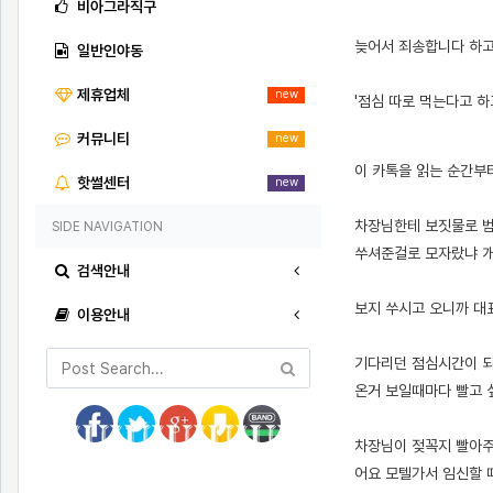
비아그라직구
늦어서 죄송합니다 하고
일반인야동
제휴업체
new
'점심 따로 먹는다고 하고
커뮤니티
new
[출처]
카풀해주시던 회사 차장님이 출근할 때 보지 쑤셔준 썰 2 ( 야설 | 은꼴사 | 썰모음 | 성인썰 - 핫썰닷컴)
?bo_table=ssul19&wr_id=1592694
사설토토
이 카톡을 읽는 순간부
핫썰센터
new
차장님한테 보짓물로 범
SIDE NAVIGATION
쑤셔준걸로 모자랐냐 개
검색안내
보지 쑤시고 오니까 대
이용안내
기다리던 점심시간이 되
온거 보일때마다 빨고 
차장님이 젖꼭지 빨아주
어요 모텔가서 임신할 