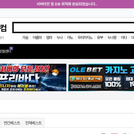
서버이전 및 DB 최적화 완료되었습니다..
컴
가슴
아줌마
엄마
누나
야노
우리카지노
유부
누나랑
아다
쉼터
|
|
|
|
|
|
|
|
|
N
핫썰센터
연간베스트
전체베스트