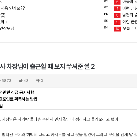
264
.
아들과 
6
267
 처음 인가요??
이런 근친
7
196
2)
남편의 술버
8
456
화 )
이런 근친
9
204
장인장모님
오늘 누
10
 차장님이 출근할 때 보지 쑤셔준 썰 2
6873
43
0
 관련 긴급 공지사항
00포인트 획득하는 방법
법
 차장님은 차키랑 물티슈 주면서 먼저 갈테니 정리하고 올라오라고 했어
 범벅된 보지와 허벅지 그리고 카시트를 닦고 옷을 입었어 그리고 보짓물 냄새 날 