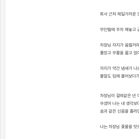
[출처]
카풀해주시던 회사 차장님이 출근할 때 보지 쑤셔준 썰 2 ( 야설 | 은꼴사 | 썰모음 | 성인썰 - 핫썰닷컴)
?bo_table=ssul19&wr_id=1592694
사설토토
회사 근처 제일가까운 
무인텔에 주차 해놓고 
차장님 자지가 움찔거리
풀었고 무릎을 꿇고 앉
자지가 약간 냄새가 나
불알도 입에 물어보다가
[출처]
카풀해주시던 회사 차장님이 출근할 때 보지 쑤셔준 썰 2 ( 야설 | 은꼴사 | 썰모음 | 성인썰 - 핫썰닷컴)
?bo_table=ssul19&wr_id=1592694
토토사이트
차장님이 걸레같은 년 
쑤셨어 나는 내 생각보
숨과 같은 신음을 흘리
나는 차장님 좆물을 맛