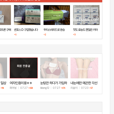
포트론 구매
센포스 D 구입했습니다
두타스테리드로 환승
맛도 효능도 괜찮은 카마
+1
+2
+3
그라
회원 전용글
 일상
여자인증이용ㅎㅎ
눈팅만 하다가 가입하
내눈에만 매끈한 각선
고 인증!
미
8
화여뉭
|
07.27
bbong12
|
07.27
리슬이
|
07.23
+91
+150
+171
+57