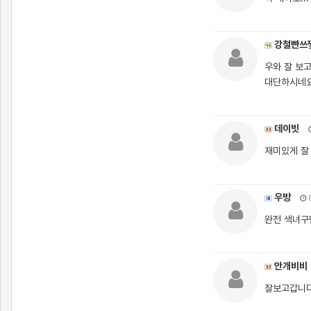
강철빤쓰
우와 잘 보
대단하시네
데이빗
재미있게 잘
우방
0
완전 색녀구
안개비비
잘보고갑니