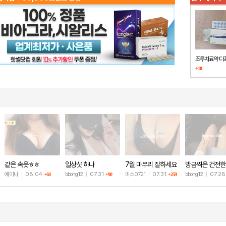
조루치료약 다
+10
했습니다
같은 속옷ㅎㅎ
일상샷 하나
7월 마무리 잘하세요
방금찍은 건전한
🫶
샷
예이니
|
08.04
bbong12
|
07.31
미소0721
|
07.31
bbong12
|
07.2
+68
+90
+259