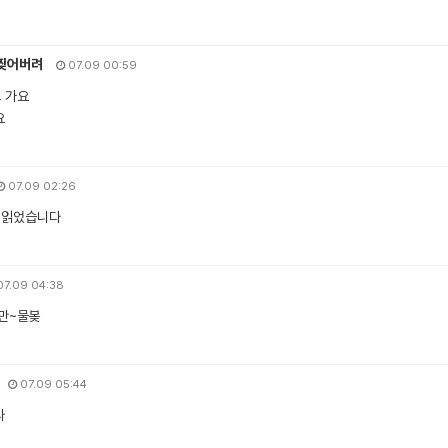
찢어버려
07.09 00:59
고 가요
요
07.09 02:26
 읽었습니다
7.09 04:38
만~물봊
07.09 05:44
다