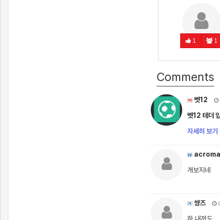
1
1
Comments
벳12
벳12 테더 
자세히 보기 
acrom
개보지네
썅즈
0
하 내꺼도...