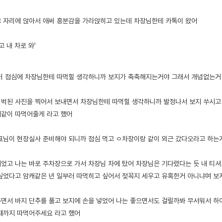
 자리에 앉아서 애써 흥분감을 가라앉히고 있는데 차장님한테 카톡이 왔어
 내 차로 와'
터 점심에 차장님한테 따먹힐 생각하니까 보지가 축축해지는거야 그래서 개념없는거
벅된 사진을 찍어서 보내면서 차장님한테 따먹힐 생각하니까 발정나서 보지 쑤시고
같이 따먹어줄게 라고 했어
표님이 현장실사 준비해야 되니까 점심 먹고 ㅇ차장이랑 같이 외근 갔다오라고 하는
었고 나는 바로 주차장으로 가서 차장님 차에 탔어
차장님은 기다렸다는 듯 내 티셔
싶었다고 암캐같은 년 일부러 따먹히고 싶어서 젖꼭지 세우고 유혹한거 아니냐며 보
면서 바지 단추를 풀고 보지에 손을 넣었어 나는 좋으면서도 걸릴까봐 무서워서 하아
때까지 따먹어주세요 라고 했어