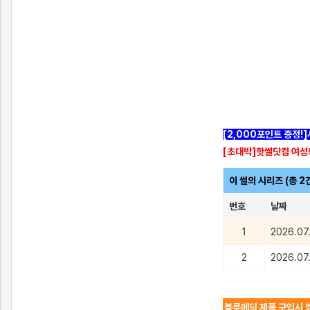
[2,000포인트 증정!
[초대박]핫썰닷컴 여성
이 썰의 시리즈 (총 2
번호
날짜
1
2026.07
2
2026.07
블루메딕 제품 구입시 멤