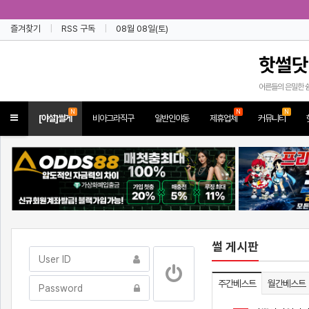
즐겨찾기
RSS 구독
08월 08일(토)
핫썰닷
어른들의 은밀한 
N
N
N
Toggle
[야설]썰게
비아그라직구
일반인야동
제휴업체
커뮤니티
navigation
썰 게시판
주간베스트
월간베스트