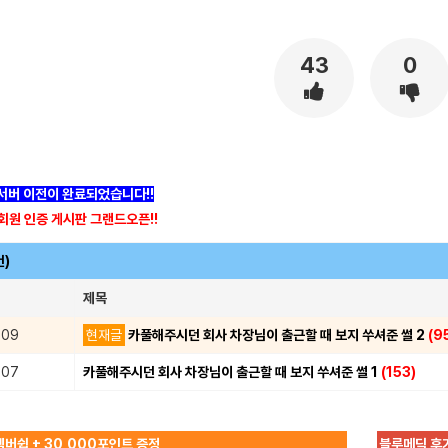
43
0
]서버 이전이 완료되었습니다!!
회원 인증 게시판 그랜드오픈!!
건)
제목
.09
현재글
카풀해주시던 회사 차장님이 출근할 때 보지 쑤셔준 썰 2
(9
.07
카풀해주시던 회사 차장님이 출근할 때 보지 쑤셔준 썰 1
(153)
버쉽 + 30,000포인트 증정
블루메딕 후