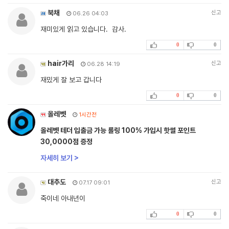
북채
신고
06.26 04:03
재미있게 읽고 있습니다. 감사.
0
0
hair가리
신고
06.28 14:19
재밌게 잘 보고 갑니다
0
0
올레벳
1시간전
올레벳 테더 입출금 가능 롤링 100% 가입시 핫썰 포인트
30,0000점 증정
자세히 보기 >
대추도
신고
07.17 09:01
죽이네 아내년이
0
0