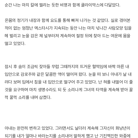
순간 나는 마치 칼에 찔리는 듯한 비명과 함께 클라이막스에 다달았다.
온몸의 정기가 내장과 함께 요도를 통해 빠져 나가는 것 같았다. 실로 겪어본
적이 없는 엄청난 엑스타시가 지속되는 동안 나는 마치 넋나간 사람모양 입을
헤 벌리고 눈을 감은 체 널부러져 계속하여 절정 뒤에 찾아 드는 여운에 몸을
떨고 있었다.
잠시 후 숨이 조금씩 잦아들 무렵 그때까지의 뜨거운 헐떡임에 바짝 마른 내
입안으로 감로주와 같은 달콤한 액이 떨어져 왔다. 눈을 떠 보니 아내가 날 내
려다 보며 입에서 침을 내 입안으로 떨구어 주고 있었다. 난 혀를 내멀어 더 줄
것을 요구하며 마치 생명수라도 되 듯 소리나게 그녀의 타액을 계속해 받아 꿀
꺽 꿀꺽 소리를 내며 삼켰다.
아내는 완전히 변하고 있었다. 그러면서도 날더러 계속해 그자신이 화냥년이
되기를 내가 얼마나 바라는지를 소리내어 말하게 했고 난 기진맥진한 와중에