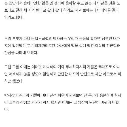
는 집안에서 손바닥만한 얇은 면 팬티에 옷이랄 수도 없는 나시 같은 것을 노
브라로 걸친 체 거의 반라로 왔다 갔다 하기도 하고 보이는데서 내의를 갈아
입기도 했다.
우리 부부가 다니는 헬스클럽의 박사장은 우리가 운동을 할때면 남편인 내가
옆에 있던말던 무슨 화제거리로던 아내에게 말을 걸며 필요 이상의 친근함과
관심을 나타내 보였다.
그런 그를 아내는 여태껏 계속하여 거의 무시하다시피 가끔은 무대꾸로 아니
면 어색하지 않을 정도의 썰렁하고 간단한 대꾸와 딴전으로 차단 하므로서 피
하곤 했었다.
박사장이 추근덕 거릴때 마다 딴전 피우며 지켜보던 난 은근히 흥분하며 심지
어 질투의 감정을 가지기 까지 했지만 이제는 그 양상이 완전히 바뀌어 버렸
다.