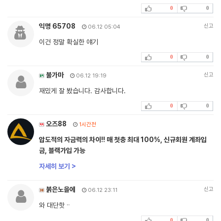
0
0
익명 65708
신고
06.12 05:04
이건 정말 확실한 얘기
0
0
불가마
신고
06.12 19:19
재밌게 잘 봤습니다. 감사합니다.
0
0
오즈88
1시간전
압도적의 자금력의 차이!! 매 첫충 최대 100%, 신규회원 계좌입
금, 블랙가입 가능
자세히 보기 >
붉은노을에
신고
06.12 23:11
와 대단핫ᆢ
0
0