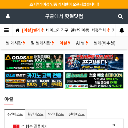
초 대박! 여성 인증 게시판이 오픈되었습니다!!
구글에서
핫썰닷컴
[야설]썰게
비아그라직구
일반인야동
제휴업체
커뮤니티
썰 게시판
펌 썰게시판
야설
AI 썰
썰게(비추천)
야설
주간베스트
월간베스트
연간베스트
전체베스트
13
펌 형수 길들이기
1