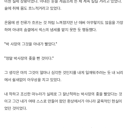
이젠 실제 상황이었다. 아내는 눈을 게슴프레 뜬 체 계속 킬킬 거리고 있었다.
술에 취해 몸도 흐느적거리고 있었다.
온몸에 센 전류가 흐르는 것 처럼 느껴졌지만 난 애써 아무렇지도 않음을 가장
하며 아내의 숨결에서 섹스의 냄세를 맡지 못한 듯 행동했다.
"박 사장의 그것을 아내가 빨았다."
"정말 박사장의 좆을 빤 것이다."
그 생각은 마치 그것이 얼마나 심각한 것인지를 내게 일깨워주려는 듯 내 뇌리
에서 쉴새없이 아우성을 치고 있었다.
내 착하고 조신한 마누라가 실제로 그 잘난척하는 박사장의 좆을 빨았다는 것
이고 그건 내가 여태 스스로 만들어 왔던 환상에서가 아니라 굴욕적인 현실이
었던 것이었다.