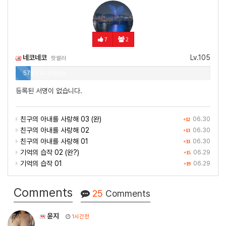
7
2
네코네코
Lv.105
핫썰러
575,710 (0.6%)
등록된 서명이 없습니다.
친구의 아내를 사랑해 03 (완)
06.30
+12
친구의 아내를 사랑해 02
06.30
+13
친구의 아내를 사랑해 01
06.30
+33
기억의 습작 02 (완?)
06.29
+15
기억의 습작 01
06.29
+19
Comments
25
Comments
윤지
1시간전