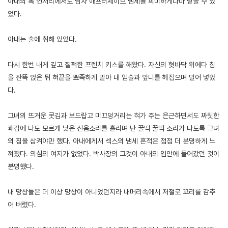
아내의 목 언저리에서도 남자 애프터셰이브 냄세를 희미하게나마 맡을 수 있
었다.
아내는 술에 취해 있었다.
다시 한번 내게 깊고 질퍽한 프렌치 키스를 해왔다. 자신의 혓바닥 위에다 침
을 잔뜩 얹은 뒤 혀끝을 뾰족하게 말아 내 입술과 앞니를 헤집으며 밀어 넣었
다.
그녀의 뜨거운 콧김과 보드랍고 미끄덩거리는 혀가 주는 은근하면서도 짜릿한
쾌감에 나도 모르게 낮은 신음소리를 흘리며 난 꿀떡 꿀떡 소리가 나도록 그녀
의 침을 삼켜야만 했다. 아내에게서 섹스의 냄세 흔적은 점점 더 분명하게 느
껴졌다. 의심의 여지가 없었다. 박사장의 그것이 아내의 입안에 들어갔던 것이
분명했다.
내 망상들은 더 이상 망상이 아니었던지라 내머리속에서 저절로 꼬리를 감추
어 버렸다.