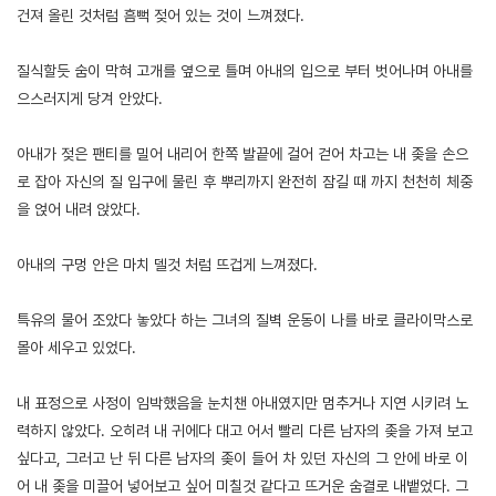
건져 올린 것처럼 흠뻑 젖어 있는 것이 느껴졌다.
질식할듯 숨이 막혀 고개를 옆으로 틀며 아내의 입으로 부터 벗어나며 아내를
으스러지게 당겨 안았다.
아내가 젖은 팬티를 밀어 내리어 한쪽 발끝에 걸어 걷어 차고는 내 좆을 손으
로 잡아 자신의 질 입구에 물린 후 뿌리까지 완전히 잠길 때 까지 천천히 체중
을 얹어 내려 앉았다.
아내의 구멍 안은 마치 델것 처럼 뜨겁게 느껴졌다.
특유의 물어 조았다 놓았다 하는 그녀의 질벽 운동이 나를 바로 클라이막스로
몰아 세우고 있었다.
내 표정으로 사정이 임박했음을 눈치챈 아내였지만 멈추거나 지연 시키려 노
력하지 않았다. 오히려 내 귀에다 대고 어서 빨리 다른 남자의 좆을 가져 보고
싶다고, 그러고 난 뒤 다른 남자의 좆이 들어 차 있던 자신의 그 안에 바로 이
어 내 좆을 미끌어 넣어보고 싶어 미칠것 같다고 뜨거운 숨결로 내뱉었다. 그