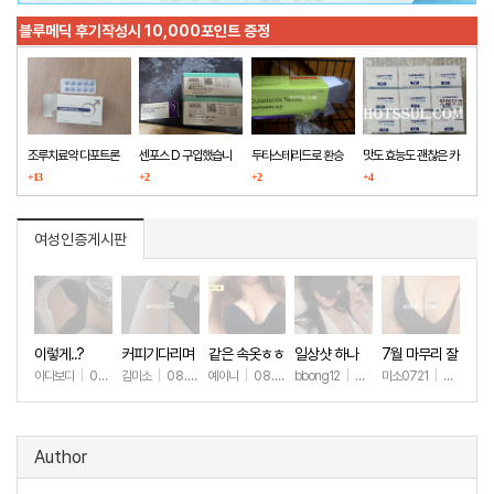
블루메딕 후기작성시 10,000포인트 증정
조루치료약 다포트론
센포스 D 구입했습니
두타스테리드로 환승
맛도 효능도 괜찮은 카
구매했습니다
+13
다
+2
+2
마그라
+4
여성인증게시판
이렇게..?
커피기다리며
같은 속옷ㅎㅎ
일상샷 하나
7월 마무리 잘
(안야함)
하세요🫶
아다보디
|
08.09
김미소
|
08.08
예이니
|
08.04
bbong12
|
07.31
미소0721
|
07.31
+63
+149
+82
+92
+2
Author