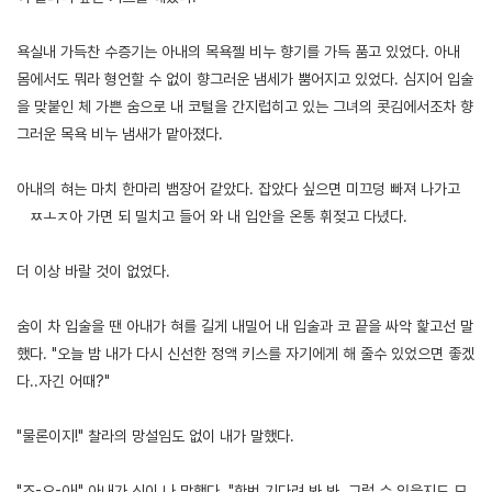
욕실내 가득찬 수증기는 아내의 목욕젤 비누 향기를 가득 품고 있었다. 아내
몸에서도 뭐라 형언할 수 없이 향그러운 냄세가 뿜어지고 있었다. 심지어 입술
을 맞붙인 체 가쁜 숨으로 내 코털을 간지럽히고 있는 그녀의 콧김에서조차 향
그러운 목욕 비누 냄새가 맡아졌다.
아내의 혀는 마치 한마리 뱀장어 같았다. 잡았다 싶으면 미끄덩 빠져 나가고
ㅤㅉㅗㅈ아 가면 되 밀치고 들어 와 내 입안을 온통 휘젖고 다녔다.
더 이상 바랄 것이 없었다.
숨이 차 입술을 땐 아내가 혀를 길게 내밀어 내 입술과 코 끝을 싸악 핥고선 말
했다. "오늘 밤 내가 다시 신선한 정액 키스를 자기에게 해 줄수 있었으면 좋겠
다..자긴 어때?"
"물론이지!" 찰라의 망설임도 없이 내가 말했다.
"조-오-아!" 아내가 신이 나 말했다. "한번 기다려 봐 봐..그럴 수 있을지도 모