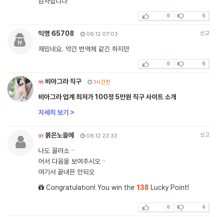
감사합니다
0
0
익명 65708
신고
06.12 07:03
재밌네요. 약간 번역체 같긴 하지만
0
0
비아그라 직구
1시간전
비아그라 업계 최저가 100정 5만원 직구 사이트 소개
자세히 보기 >
붉은노을에
신고
06.12 23:33
나도 꼴려소ᆢ
어서 다음을 보여주시오ᆢ
여기서 끝내믄 안되오
Congratulation! You win the
138
Lucky Point!
0
0