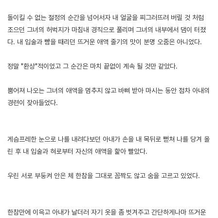
돌이킬 수 없는 절정의 순간을 넘어서자 내 얼굴을 찌그러뜨려 버릴 것 처럼
조으던 그녀의 허벅지가 마침내 경직으로 풀리며 그녀의 내부에서 댐이 터졌
다. 내 입술과 뺨을 때리던 뜨거운 애액 줄기의 맛이 분명 오줌은 아니었다.
정말 "환상"적이었고 그 순간은 마치 끝없이 계속 될 것만 같았다.
뿜어져 나오는 그녀의 애액을 멈추지 않고 바삐 받아 마시는 동안 점차 아내의
경련이 잦아들었다.
게슴프레한 눈으로 나를 내려다보던 아내가 손을 내 목뒤로 뻗쳐 나를 당겨 올
린 후 내 입술과 혀로부터 자신의 애액을 핥아 빨았다.
우린 서로 부둥켜 안은 체 한참을 그대로 꼼짝도 않고 숨을 고르고 있었다.
한참만에 이윽고 아내가 날더러 자기 옷을 좀 벗겨주고 간단하게나마 뜨거운