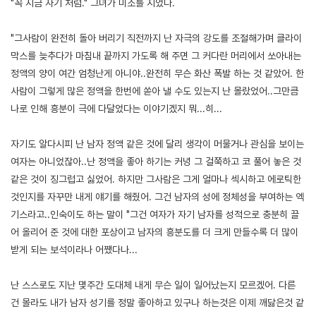
"꼭 지금 자기 처럼." 그녀가 미소를 지었다.
"그사람이 완전히 돌아 버리기 직전까지 난 자극의 강도를 조절해가며 클라이
막스를 늦추다가 마침내 끝까지 가도록 해 주면 그 커다란 머리에서 쏘아내는
정액의 양이 여간 엄청난게 아니야..완전히 무슨 화산 폭발 하는 것 같았어. 한
사람이 그렇게 많은 정액을 한번에 쏟아 낼 수도 있는지 난 몰랐었어..그만큼
나로 인해 흥분이 극에 다달었다는 이야기겠지 뭐...히...
자기도 알다시피 난 남자 정액 같은 것에 달리 생각이 머물거나 관심을 보이는
여자는 아니었잖아..난 정액을 좋아 하기는 커녕 그 걸쭉하고 코 풀어 놓은 것
같은 것이 징그럽고 싫었어. 하지만 그사람은 그게 얼마나 섹시하고 에로틱한
것인지를 자꾸만 내게 얘기를 해줬어. 그건 남자의 성에 정체성을 부여하는 엑
기스라고..인숙이도 하는 말이 "그건 여자가 자기 남자를 성적으로 충분히 끌
어 올리어 준 것에 대한 포상이고 남자의 흥분도를 더 크게 만들수록 더 많이
받게 되는 보석이라나 어쨌다나...
난 스스로도 지난 몇주간 도대체 내게 무슨 일이 일어났는지 모르겠어. 다른
건 몰라도 내가 남자 성기를 정말 좋아하고 있구나 하는것은 이제 깨닳은것 같