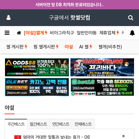
서버이전 및 DB 최적화 완료되었습니다..
구글에서
핫썰닷컴
[야설]썰게
비아그라직구
일반인야동
제휴업체
커뮤니티
썰 게시판
펌 썰게시판
야설
AI 썰
썰게(비추천)
야설
주간베스트
월간베스트
연간베스트
전체베스트
11
엄마의 거대한 젖통과 보내는 휴가 - 06
1