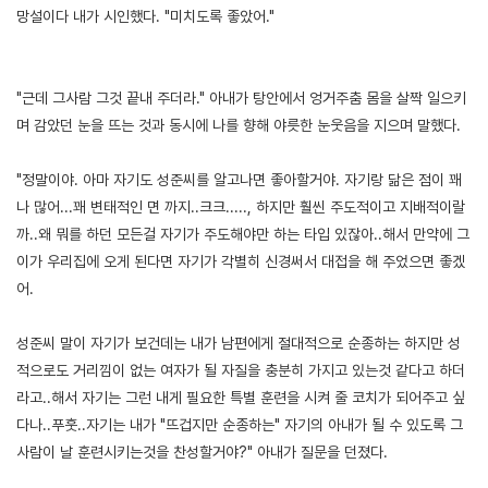
망설이다 내가 시인했다. "미치도록 좋았어."
"근데 그사람 그것 끝내 주더라." 아내가 탕안에서 엉거주춤 몸을 살짝 일으키
며 감았던 눈을 뜨는 것과 동시에 나를 향해 야릇한 눈웃음을 지으며 말했다.
"정말이야. 아마 자기도 성준씨를 알고나면 좋아할거야. 자기랑 닮은 점이 꽤
나 많어...꽤 변태적인 면 까지..크크....., 하지만 훨씬 주도적이고 지배적이랄
까..왜 뭐를 하던 모든걸 자기가 주도해야만 하는 타입 있잖아..해서 만약에 그
이가 우리집에 오게 된다면 자기가 각별히 신경써서 대접을 해 주었으면 좋겠
어.
성준씨 말이 자기가 보건데는 내가 남편에게 절대적으로 순종하는 하지만 성
적으로도 거리낌이 없는 여자가 될 자질을 충분히 가지고 있는것 같다고 하더
라고..해서 자기는 그런 내게 필요한 특별 훈련을 시켜 줄 코치가 되어주고 싶
다나..푸훗..자기는 내가 "뜨겁지만 순종하는" 자기의 아내가 될 수 있도록 그
사람이 날 훈련시키는것을 찬성할거야?" 아내가 질문을 던졌다.