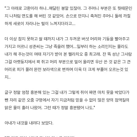
"그 아래로 고환이라 하나..매달린 붕알 있잖아. 그 주머니 부분은 또 뭣때문인
지 나처럼 면도를 해 버린 것 같았어. 손으로 만지니 축쳐진 주머니 둘레 까칠
하게 새로이 자라나는 털이 느껴지더라고...
더 이상 참지 못하고 쌀 때까지 내가 그 두꺼운 버섯 머리와 기둥을 빨아주고
가지고 어르니 성준씨는 그냥 죽을려 했어...일부러 하는 소리인지는 몰라도
내가 해 주는것이 여태 자기가 받아 본 펠라치오 중 최고래. 잔 뜩 성난 그사람
그걸 아랫둥지에서 꽉 쥐고 머리 부분으로 밀어 올리면 우산 쓴 것 같은 그 큰
머리로 피가 몰려 완전 보라색으로 변하며 더욱 더 크게 부풀어 오르는것 있
지..
글구 정말 엄청 흥분해 있는 그걸 내가 그렇게 쥐어 짜면 마치 못을 박았다가
뺀 자리 같은 오줌 구멍에서 자기 지금처럼 믿을 수 없이 많은 양의 점액질의
맑은 물이 흘러 나왔어. 그런 때가 정말 흥분됐어 나도."
아내가 내것을 내려다 보았다.