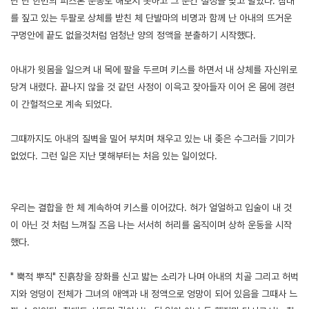
난 단 한번의 피스톤 운동도 해보지 못하고 그 순간 절정을 맞고 말았다. 침대
를 짚고 있는 두팔로 상체를 받친 체 단발마의 비명과 함께 난 아내의 뜨거운
구멍안에 끝도 없을것처럼 엄청난 양의 정액을 분출하기 시작했다.
아내가 윗몸을 일으켜 내 목에 팔을 두르며 키스를 하면서 내 상체를 자신위로
당겨 내렸다. 끝나지 않을 것 같던 사정이 이윽고 잦아들자 이어 온 몸에 경련
이 간헐적으로 계속 되었다.
그때까지도 아내의 질벽을 밀어 부치며 채우고 있는 내 좆은 수그러들 기미가
없었다. 그런 일은 지난 몇해부터는 처음 있는 일이었다.
우리는 결합을 한 체 계속하여 키스를 이어갔다. 혀가 얼얼하고 입술이 내 것
이 아닌 것 처럼 느껴질 즈음 나는 서서히 허리를 움직이며 상하 운동을 시작
했다.
" 뿍적 뿌직" 진흙창을 장화를 신고 밟는 소리가 나며 아내의 치골 그리고 허벅
지와 엉덩이 전체가 그녀의 애액과 내 정액으로 엉망이 되어 있음을 그때사 느