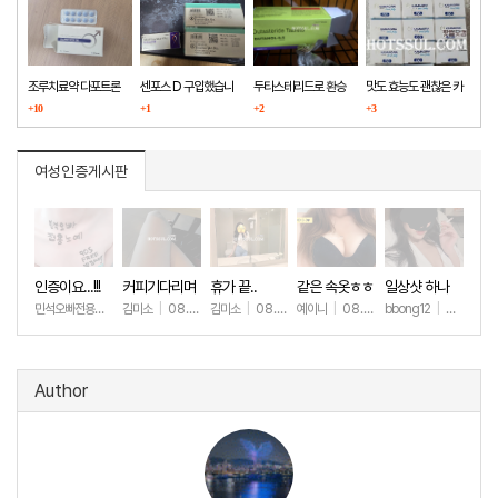
조루치료약 다포트론
센포스 D 구입했습니
두타스테리드로 환승
맛도 효능도 괜찮은 카
구매했습니다
+10
다
+1
+2
마그라
+3
여성인증게시판
인증이요...!!!
커피기다리며
휴가 끝..
같은 속옷ㅎㅎ
일상샷 하나
(안야함)
민석오빠전용노예
|
김미소
08.08
|
08.08
김미소
|
08.07
예이니
|
08.04
bbong12
|
07.31
+24
+46
+194
+72
+9
Author