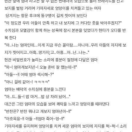
현관 앞에 엄마 라고는 할 수 없는 변태녀의 모습으로 롤러 브레이드를 신고
보지를 벌렁 거리며 기마자세로 엉덩이를 치켜들고 있는 여자
당겨지는 항문 후크에 똥구명이 길게 찟어져 보인다
"이 정도면 우리 아들이 만족 하고 내 보지에 그 커다란 좃을 박아주겠지?"
수치심과 모멸감이 함께 하는 성욕에 잠시 본분을 잊었다가 현타가 오다를 반
복 한다
"아..나는 엄마인데...이게 지금 무슨 꼴이람....아니야..우리 아들의 자지에 보
지가 찟어지고..아흑..망가지;고..아흥...아..난..나는.."
현관 비밀번호가 눌리는 소리에 흥분이 절정에 다달은 엄마
"와~! 엄마개보지년~! 오늘 준비 잘 했는데~!!"
"아들~~!! 어때 엄마 섹시해~?"
"아니 걸레 같어~! ㅋㅋㅋㅋ"
엄마는 배덕의 수치심에 흥분을 느낀다
"아..드..들~! 밥 마거...밥 상 차려 놨어..."
대근은 그런 엄마의 모습을 보며 쾌락을 느끼고 엉덩이를 때려댄다
"반찬은? 반찬 뭐냐고 개보지 엄마년아~!!"
"아흐윽응~!! 아들 ~!!엄마 죽어~엉~!!"
기마자세를 유지하며 엉덩이를 치켜 세운 엄마의 보지에 자지를 퍽~퍽~! 소리