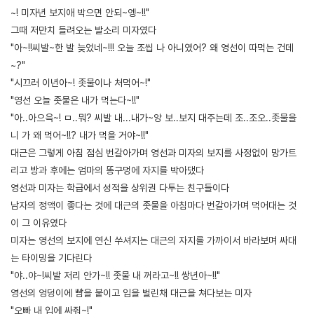
~! 미자년 보지애 박으면 안되~엥~!!"
그때 저만치 들려오는 발소리 미자였다
"아~!!씨발~한 발 늦었네~!!! 오늘 조씹 나 아니였어? 왜 영선이 따먹는 건데
~?"
"시끄러 이년아~! 좃물이나 처먹어~!"
"영선 오늘 좃물은 내가 먹는다~!!"
"아..아으윽~! ㅁ..뭐? 씨발 내...내가~앙 보..보지 대주는데 조..조오..좃물을
니 가 왜 먹어~!!? 내가 먹을 거야~!!"
대근은 그렇게 아침 점심 번갈아가며 영선과 미자의 보지를 사정없이 망가트
리고 방과 후에는 엄마의 똥구멍에 자지를 박아댔다
영선과 미자는 학급에서 성적을 상위권 다투는 친구들이다
남자의 정액이 좋다는 것에 대근의 좃물을 아침마다 번갈아가며 먹어대는 것
이 그 이유였다
미자는 영선의 보지에 연신 쑤셔지는 대근의 자지를 가까이서 바라보며 싸대
는 타이밍을 기다린다
"야..야~!씨발 저리 안가~!! 좃물 내 꺼라고~!! 쌍년아~!!"
영선의 엉덩이에 뺨을 붙이고 입을 벌린채 대근을 쳐다보는 미자
"오빠 내 입에 싸줘~!"