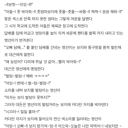
~!!보찟~~이있~!!!"
"아들~! 좃 박아줘~!! 좃엄마보지에 좃물~좃물~~싸줭~!! 찍찍~! 끙끙 해줘~!!"
항문 섹스로 만족 하지 못한 엄마는 그렇게 여운을 달랜다
그 시각 학교에 도착한 아들은 체육관 창고에 도착한다
답배를 입에 머금고 엉덩이를 높이 치켜 세운체 팬티를 발목 까지 내리고 잇는
영선이가 반겨준다
"오빠 담배..." 불 붙인 담배를 건네는 영선이는 보지와 똥구멍을 훤히 벌린채
로 대근에게 말한다
"왜 늦었어? 다리에 쥐날 것 같아...빨리 박아줘~!"
대근은 영선에게 명령한다
"벌렁~벌렁~! 해봐 ㅋㅋㅋㅋ"
"아잉~! 변태~! 벌~렁~벌렁~!"
소리를 내며 보지를 벌렁이는 영선이
"미자는 보지 벌렁이 못하지?"
그러자 대든은 영선이의 벌렁거리는 보지에 커다란 자지를 박아댄다
"시끄러~! 질질 흘려~!"
커다란 자지가 보지에 들어오자 연신 섹소리를 질러대는 영선이
"아앙~! 오빠~!! 보지 망가져~엉~!! 아으윽~오늘은 나만 따먹어~! 내보지만 ~