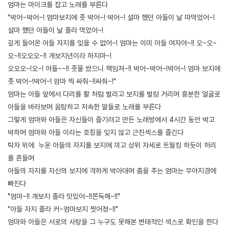
엄마는 마이크를 잡고 노래를 부른다
"박어~박어~! 엄마보지에 좃 박어~! 박어~! 설마 했던 아들이 날 따먹었어~!
설마 했던 아들이 날 졸라 먹었어~!
깊게 들어온 아들 자지를 잊을 수 없어~! 엄마는 이미 아들 여자야~!! 오~오~
오~!!오오오~!! 개보지년이라 하지마~!
오오오~!오~! 아들~~!! 좃물 쌌으니 책임져~!! 박어~박어~!박어~! 엄마 보지에
좃 박어~!박어~! 암마 찍 싸줘~!!싸줘~!"
엄마는 아들 앞에서 다리를 활 처럼 벌리고 보지를 벌렁 거리며 흥분한 얼굴로
아들을 바라보며 음탕하고 저속한 말들로 노래를 부른다
그렇게 엄마와 아들은 자신들이 즐기려고 만든 노래방에서 4시간 동안 박고
박히며 엄마와 아들 이라는 호칭을 잊지 않고 근친섹스를 즐긴다
탁자 위에 누운 아들의 자지를 보지에 끼고 상위 자세로 트월킹 하듯이 허리
를 흔들며
아들의 자지를 자신의 보지에 격하게 박아대며 춤을 추는 엄마는 무아지경에
빠진다
"엄마~!! 개보지 졸라 맛있어~!!쫀득해~!!"
"아들 자지 졸라 커~엄마보지 찟어졍~!!"
엄마와 아들은 서로의 사랑을 그 누구도 못해본 변태적인 색스로 확인을 한다