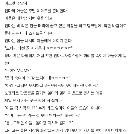
어느덧 주말~!
엄마와 아들은 주말 데이트를 준비한다
아들은 대학생 처럼 옷을 입고
엄마는 빅 리본 핀을 머리에 꼽고 짙은 화장을 하고 탱크탑에 약한 바람에도
들춰지는 미니 스커트를 입는다
엄마는 집을 나서며 아들에게 이야기 한다
"오빠~! 티켓 끊고 가용~! ㅎㅎㅎㅎㅎㅎㅎ"
창녀 혹은 다방레지 처럼 꾸민 엄마...사랑스럽게 허리를 숙이며 아들에게 묻
는다
"보여? MOM?"
"좀더 숙여야 더 잘 보지이~!!ㅋㅋㅋㅋㅋ"
"아잉 ~그러면 보지하고 똥~꾸녕~!도 보이자낭~!! 아잉~!!"
노팬티로 관음증을 즐기려 엄마와 멀리 지방으로 향하는 아들
제일 먼저 가는 곳은 항상 떡 집이다
"아들 떡 사먹자~!?" 누가 봐도 엄마와 아들의 모습이 아니다
"엄마 나는 떡 먹는 것 보다 떡치는게 좋은데~!"
"움...그러면 아들~!엄마랑 떡치러 갈까~?"
그리고는 둘은 시장통 화장실로 가서 엄마보지에 자지를 박아대며 대차게 소