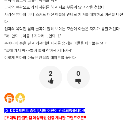
근처의 여관으로 가서 샤워를 하고 서로 부둥켜 앉고 잠을 청했다
사라진 엄마의 미니 스커트 대신 아들의 면티로 치마를 대체하고 여관을 나선
다
엄마의 육덕진 몸의 굴곡이 훤히 보이는 모습에 아들은 자지가 움찔 거린다
"어~안돼~! 아들~! 기다려~! 안돼~!!"
주머니에 손을 넣고 커져버린 자지를 숨기는 아들을 바라보는 엄마
"집에 가서 쫙~~벌려 줄게 참아~! 기다려~!"
이렇게 엄마와 아들은 관음증 데이트를 끝낸다
2
0
[2,000포인트 증정!]서버 이전이 완료되었습니다!!
[초대박]핫썰닷컴 여성회원 인증 게시판 그랜드오픈!!