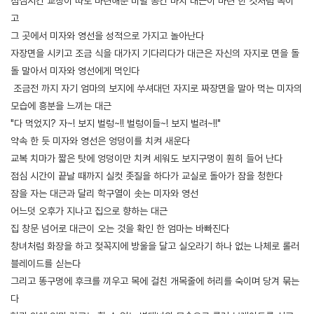
점심시간 교장이 따로 마련해준 비밀 공간 마치 대근이 마련 한 것처럼 속이
고
그 곳에서 미자와 영선을 성적으로 가지고 놀아난다
자장면을 시키고 조금 식을 대가지 기다리다가 대근은 자신의 자지로 면을 돌
돌 말아서 미자와 영선에게 먹인다
조금전 까지 자기 엄마의 보지에 쑤셔대던 자지로 짜장면을 말아 먹는 미자의
모습에 흥분을 느끼는 대근
"다 먹었지? 자~! 보지 벌렁~!! 벌렁이들~! 보지 벌려~!!"
약속 한 듯 미자와 영선은 엉덩이를 치켜 새운다
교복 치마가 짧은 탓에 엉덩이만 치켜 세워도 보지구멍이 훤히 들어 난다
점심 시간이 끝날 때까지 실컷 좃질을 하다가 교실로 돌아가 잠을 청한다
잠을 자는 대근과 달리 학구열이 솟는 미자와 영선
어느덧 오후가 지나고 집으로 향하는 대근
집 창문 넘어로 대근이 오는 것을 확인 한 엄마는 바빠진다
창녀처럼 화장을 하고 젖꼭지에 방울을 달고 실오라기 하나 없는 나체로 롤러
블레이드를 싣는다
그리고 똥구멍에 후크를 끼우고 목에 걸친 개목줄에 허리를 숙이며 당겨 묶는
다