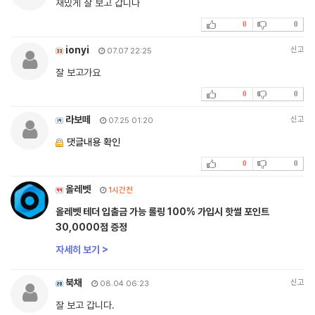
재밌게 잘 보고 갑니다
0
0
ionyi
신고
07.07 22:25
잘 보고가요
0
0
라보떼
신고
07.25 01:20
댓글내용 확인
0
0
올레벳
1시간전
올레벳 테더 입출금 가능 롤링 100% 가입시 핫썰 포인트
30,0000점 증정
자세히 보기 >
북채
신고
08.04 06:23
잘 보고 갑니다.