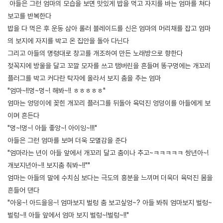
아들은 그런 엄마의 모습을 보면 맛있게 밥을 먹고 자지를 바는 엄마를 쳐다
보고를 반복한다
밥을 다 먹은 후 운동 삼아 롤러 블레이드를 신은 엄마의 머리채를 잡고 엄마
의 보지에 자지를 박고 온 집안을 돌아 다닌다
그리고 아들의 명령대로 창고를 개조하여 만든 노래방으로 향한다
젖꼭지에 방울을 달고 꼬깔 모자를 쓰고 탬버린을 흔들며 똥구멍에는 개꼬리
플러그를 박고 커다란 탁자에 올라서 보지 춤을 추는 엄마
"엄마~!!멍~멍~! 해봐~!! ㅎㅎㅎㅎㅎ"
엄마는 엉덩이에 꽂힌 개꼬리 플러그를 뒤돌아 육덕진 엉덩이를 아들에게 보
이며 흔든다
"멍~!멍~! 아들 좋앙~! 아이잉~!!!"
아들은 그런 엄마를 보며 더욱 모멸감을 준다
"엄마라는 년이 아들 앞에서 개꼬리 달고 춤이나 추고~ㅋㅋㅋㅋㅋ 쌍년아~!
개보지년아~!! 보지춤 춰봐~!!""
엄마는 아들의 말에 수치심 보다는 극도의 흥분을 느끼며 더욱더 육덕진 몸을
흔들어 댄다
"아웅~! 아드을응~! 엄마보지 벌렁 춤 보고싶엉~? 아들 봐줘 엄마보지 벌렁~
벌렁~!! 아들 앞에서 엄마 보지 벌렁~!벌렁~!!"