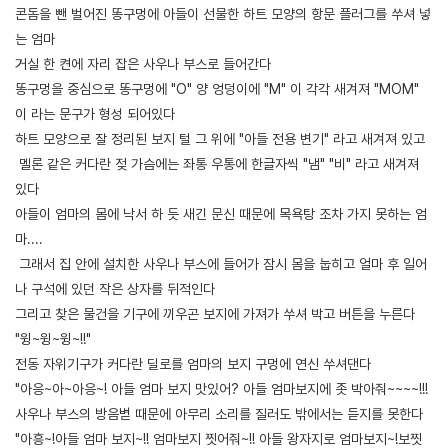
콘돔을 뺀 벌어진 똥구멍에 아들이 선물한 하트 모양의 항문 플러그를 쑤셔 넣
는 엄마
거실 한 켠에 자리 잡은 사우나 부스로 들어간다
똥구멍을 중심으로 똥구멍에 "O" 양 엉덩이에 "M" 이 각각 새겨져 "MOM"
이 라는 문구가 형성 되어있다
하트 모양으로 잘 정리된 보지 털 그 위에 "아들 전용 변기" 라고 새겨져 있고
멜론 같은 커다란 젖 가슴에는 좌통 우통에 한글자씩 "냄" "비" 라고 새겨져
있다
아들이 엄마의 몸에 낙서 하 듯 새긴 문신 때문에 목욕탕 조차 가지 못하는 엄
마....
그래서 집 안에 설치한 사우나 부스에 들어가 잠시 몸을 눕히고 얼마 후 일어
나 구석에 있던 작은 상자를 뒤적인다
그리고 찾은 물건을 기구에 끼우곤 보지에 가져가 쑤셔 박고 버튼을 누른다
"윙~윙~윙~!!"
전동 자위기구가 커다란 딜로를 엄마의 보지 구멍에 연신 쑤셔댄다
"아응~아~아응~! 아들 엄마 보지 맛있어? 아들 엄마보지에 좃 박아줘~~~~!!!
사우나 부스의 방음볃 때문에 아무리 소리를 질러도 밖에서는 듣지를 못한다
"아흥~!아들 엄마 보지~!! 엄마보지 찟어줘~!! 아들 왕자지로 엄마보지~!보찟