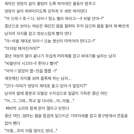
육덕진 엉덩이 살이 출렁이 도록 박아대던 율동이 멈추고
엉덩이 살이 찌부러지도록 강하게 두 세번 박아댄다
"아 으윽~! 후~! 다..닦어~! 청소 펠라 하라고~~!! 씨발 년아~!"
중년으로 보이는 여성은 육던진 몸을 철퍼덕 주저 앉으며 몸을 돌려 재 빠르게
남자의 자지를 잡고 정성스럽게 빨아 댄다
"아~씨발 재대로 닦아~! 오늘 영선이 따먹어야 한다고~!"
"미자랑 헤어진거야?"
중년 여성의 말이 끝나기 무섭게 머리체를 잡고 싸대기를 날리는 남자
"씨발년아 시끄러~!! 좃이나 빨어"
"아악~! 알았어 쭙~쯔읍 쭙쭙 ~!"
깨끗해진 자지를 보며 흡족해 하는 남자...
"간다~이따가 엉덩이 제대로 들고 있어~!! 알았지?"
남자의 말에 흥분과 모멸감 수치심으로 얼굴이 가득한 중년 여인
"어..그..그래...학교 잘 다녀와...아..아들..."
삐비빅 소리와 함께 문이 열리고 닫힌다
중년 여인..엄마는 몸을 힙겹게 일으키곤 기마자세를 잡고 똥구멍에서 콘돔을
잡아 뺀다
"아흥...우리 아들 많이도 쌌네..."