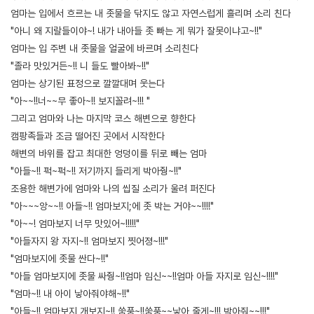
엄마는 입에서 흐르는 내 좃물을 닦지도 않고 자연스럽게 흘리며 소리 친다
"아니 왜 지랄들이야~! 내가 내아들 좃 빠는 게 뭐가 잘못이냐고~!!"
엄마는 입 주변 내 좃물을 얼굴에 바르며 소리친다
"졸라 맛있거든~!! 니 들도 빨아봐~!!"
엄마는 상기된 표정으로 깔깔대며 웃는다
"아~~!!너~~무 좋아~!! 보지꼴려~!!! "
그리고 엄마와 나는 마지막 코스 해변으로 향한다
캠팡족들과 조금 떨어진 곳에서 시작한다
해변의 바위를 잡고 최대한 엉덩이를 뒤로 빼는 엄마
"아들~!! 퍽~퍽~!! 저기까지 들리게 박아줭~!!"
조용한 해변가에 엄마와 나의 씹질 소리가 울려 퍼진다
"아~~~앙~~!! 아들~!! 엄마보지;에 좃 박는 거야~~!!!!"
"아~~! 엄마보지 너무 맛있어~!!!!!"
"아들자지 왕 자지~!! 엄마보지 찟어졍~!!!"
"엄마보지에 좃물 싼다~!!"
"아들 엄마보지에 좃물 싸줭~!!엄마 임신~~!!엄마 아들 자지로 임신~!!!!"
"엄마~!! 내 아이 낳아줘야해~!!"
"아들~!! 엄마보지 개보지~!! 쑴풍~!!쑴풍~~낳아 줄게~!!! 박아줘~~!!!"