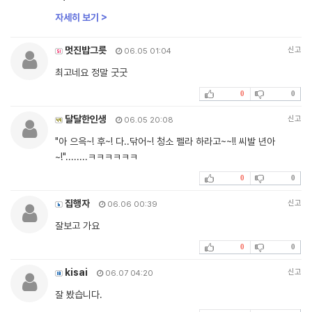
자세히 보기 >
멋진밥그릇
신고
06.05 01:04
최고네요 정말 굿굿
0
0
달달한인생
신고
06.05 20:08
"아 으윽~! 후~! 다..닦어~! 청소 펠라 하라고~~!! 씨발 년아
~!"........ㅋㅋㅋㅋㅋㅋ
0
0
집행자
신고
06.06 00:39
잘보고 가요
0
0
kisai
신고
06.07 04:20
잘 봤습니다.