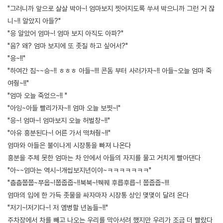
"그러니까 앞으로 살살 박아~! 엄마보지 찟어지도록 쑤셔 박으니까 그런 거 잖
니~!! 알았지 아들?"
"응 알았어 엄마~! 엄마 보지 아직도 아파?"
"음? 왜? 엄마 보지에 또 좃질 하고 싶어서?"
"응~!!"
"하여간 짐~~승~!! ㅎㅎㅎ 아들~!!! 콘돔 부터 사러가자~!! 아들~오늘 엄마 죽
여줭~!!"
"엄마 오늘 죽었으~!! "
"아잉~아들 빨리가자~!! 엄마 오늘 보찟~!"
"응~! 엄마~! 엄마보지 오늘 허벌창~!!"
"아유 흥분된다~! 어른 가서 떡쳐줭~!!"
엄마와 아들은 불이나게 시장통을 빠져 나온다
흥분을 주체 못한 엄마는 차 안에서 아들의 자지를 물고 거치게 빨아댄다
"아~~엄마는 역시~!개씹보지년이야~ㅋㅋㅋㅋㅋㅋㅋ"
"춥춥쭙쭙~쭈웁~!쭙줍줍~!!북북~!퀙퀘 후릅후릅~! 쭙줍줍~!!!
엄마의 입에 한 가득 좃물을 싸자마자 시장통 상인 몇몇이 달려 온다
"저기~!저기다~! 저 옘병할 년놈들~!!"
주차장에서 차를 빼고 나오는 우리를 막아서려 했지만 우리가 조금 더 빨랐다