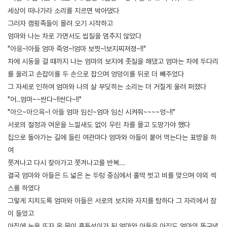
세상이 떠나가라 소리를 지르면 박아댔다
그러자 캠핑족들이 몰려 오기 시작하고
엄마와 나는 차로 가면서도 씹질을 멈추지 않았다
"아응~!아들 엄마 죽엉~!엄마 보찟~!보지찌져졍~!!"
차에 시동을 걸 때까지 나는 엄마의 보지에 좃질을 해댔고 엄마는 차에 두다리
를 올리고 손잡이를 두 손으로 잡으며 엉덩이를 뒤로 더 빼주었다
그 자세로 인하여 엄마와 나의 살 부딪히는 소리는 더 거칠게 울려 퍼졌다
"어..엄마~~싼다~!!싼다~!!"
"아으~아으윽~! 아들 엄마 임신~엄마 임신 시켜줘~~~~엉~!!"
서로의 절정과 여운을 느낄새도 없이 우린 차를 몰고 도망가야 했다
집으로 돌아가는 길에 들린 여관마다 엄마와 아들이 붙어 먹는다는 표방을 하
여
쫏겨나고 다시 찾아가고 쫏겨나고를 반복...
결국 엄마와 아들은 드 넓은 논 두렁 중심에서 홀딱 벗고 비를 맞으며 야외 섹
스를 하였다
그렇게 지치도록 엄마와 아들은 서로의 보지와 자지를 탐하다 그 자리에서 잠
이 들었고
아침에 눈을 뜨자 온 몸이 흙투성이가 된 엄마와 아들은 아직도 엄마의 똥구녕