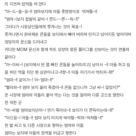
리 지르며 씹떡을 쳐 댄다
"아~드~을~응~!! 엄마보지에 아들 좃방망이로 떡쳐줭~!!
"엄마~!보지 찹쌀덕 같아~! 쫀드~~쫀~~득~!!"
그러다가 시장상인들에게 쫏겨나는 것이 목표~!
쫏겨나면서 준비해둔 콘돔을 보지에서 빼어 버리며 던지고 넘어지듯 엎어지며
엉덩이의 문신을 드러내고
커다란 MOM 문신과 함께 하트 모양의 항문 플러그를 선보이는 것이 연출의
끝이다
"아~이씨~! (보지에서 반 쯤 빠진 콘돔을 늘어뜨리고) 남이사 ~!! 아들 하고 씹
을 하던 떡을 치던 뭔 상관이냐고~!!썅~!! 아들 저기가서 떡치자~!!!!"
"엄마~!! 같이가~! 아~엄마~!!"
"빨리와~!! 엄마 보지 꼴려 죽겠어~!! 콘돔 없으니까 그냥 싸~! 알았지?"
온 시장에 엄마와 아들이 붙어 먹는 다는 것을 알리며 다른 곳으로 향한다
한 적한 곳
"아~씨발 엄마보지년아~! 연기 죽이네~!! 보지가 더 쫀득이는데~!!!"
"아으응~! 아들~!! 엄마 보지 터지게 박아줭~떡쳐~떡쳐줭~!!"
한 발 싸고 또 다른 시장으로 향하는 엄마와 아들
엄마는 보지에 아들의 정액을 머금고 향한다