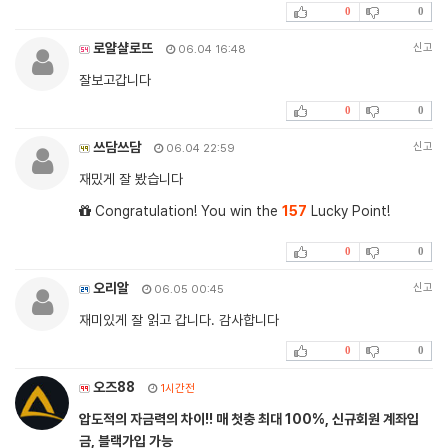
0
0
로얄샬로뜨
신고
06.04 16:48
잘보고갑니다
0
0
쓰담쓰담
신고
06.04 22:59
재밌게 잘 봤습니다
Congratulation! You win the
157
Lucky Point!
0
0
오리알
신고
06.05 00:45
재미있게 잘 읽고 갑니다. 감사합니다
0
0
오즈88
1시간전
압도적의 자금력의 차이!! 매 첫충 최대 100%, 신규회원 계좌입
금, 블랙가입 가능