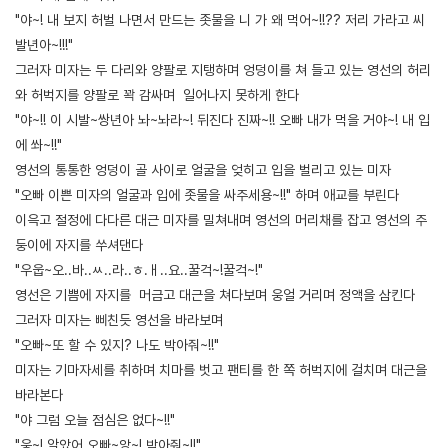
"야~! 내 보지 허벌 나면서 만드는 좃물을 니 가 왜 먹어~!!?? 저리 가라고 씨
발년아~!!!"
그러자 미자는 두 다리와 양팔로 지탱하며 엉덩이를 쳐 들고 있는 영선의 허리
와 허벅지를 양팔로 꽉 감싸며 일어나지 못하게 한다
"야~!! 이 시발~쌍년아 놔~놔라~! 뒤진다 진짜~!! 오빠 내가 먹을 거야~! 내 입
에 쏴~!!"
영선의 통통한 엉덩이 골 사이로 얼굴을 엊히고 입을 벌리고 있는 미자
"오빠 이쁜 미자의 얼굴과 입에 좃물을 싸주세용~!!" 하며 애교를 부린다
이윽고 절정에 다다른 대근 미자를 밀쳐내며 영선의 머리채를 잡고 영선의 주
둥이에 자지를 쑤셔댄다
"우웁~오..바..ㅆ..라..ㅎ.ㅐ..요..꿀걱~!꿀걱~!"
영선은 기쁨에 자지를 머금고 대근을 쳐다보며 웅얼 거리며 정액을 삼킨다
그러자 미자는 삐친듯 영선을 바라보며
"오빠~또 할 수 있지? 나도 박아줘~!!"
미자는 기마자세를 취하며 치마를 벗고 팬티를 한 쪽 허벅지에 걸치며 대근을
바라본다
"야 그럼 오늘 점심은 없다~!!"
"웅~! 알았어 오빠~앙~! 박아줘~!!"