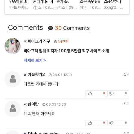
인증이요...!!!
커피기다리며
휴가 끝..
같은 속옷ㅎㅎ
일상샷 하나
(안야함)
민석오빠전용노예
|
김미소
08.08
|
08.08
김미소
|
08.07
예이니
|
08.04
bbong12
|
07.31
+42
+194
+72
+9
Comments
30
Comments
비아그라 직구
1시간전
비아그라 업계 최저가 100정 5만원 직구 사이트 소개
자세히 보기 >
가을향기2
신고
06.03 12:10
다음편 기대해 봅니다
0
0
삶이란
신고
06.03 13:30
계속 연재 해주세요
0
0
Dhdjjejsjsjsdjd…
신고