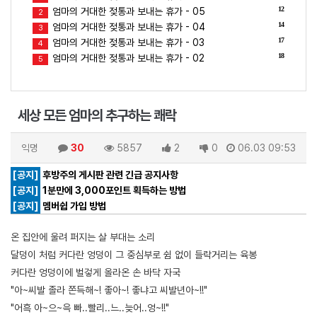
12
엄마의 거대한 젖통과 보내는 휴가 - 05
2
14
엄마의 거대한 젖통과 보내는 휴가 - 04
3
17
엄마의 거대한 젖통과 보내는 휴가 - 03
4
18
엄마의 거대한 젖통과 보내는 휴가 - 02
5
세상 모든 엄마의 추구하는 쾌락
익명
30
5857
2
0
06.03 09:53
[공지]
후방주의 게시판 관련 긴급 공지사항
[공지]
1분만에 3,000포인트 획득하는 방법
[공지]
멤버쉽 가입 방법
온 집안에 울려 퍼지는 살 부대는 소리
달덩이 처럼 커다란 엉덩이 그 중심부로 쉼 없이 들락거리는 육봉
커다란 엉덩이에 벌겋게 올라온 손 바닥 자국
"아~씨발 졸라 쫀득해~! 좋아~! 좋냐고 씨발년아~!!"
"어흑 아~으~윽 빠..빨리..느..늦어..엉~!!"