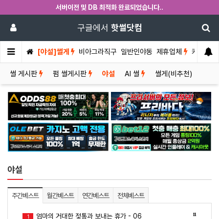
서버이전 및 DB 최적화 완료되었습니다..
구글에서
핫썰닷컴
[야설]썰게
비아그라직구
일반인야동
제휴업체
커뮤니티
썰 게시판
펌 썰게시판
야설
AI 썰
썰게(비추천)
야설
주간베스트
월간베스트
연간베스트
전체베스트
11
엄마의 거대한 젖통과 보내는 휴가 - 06
1