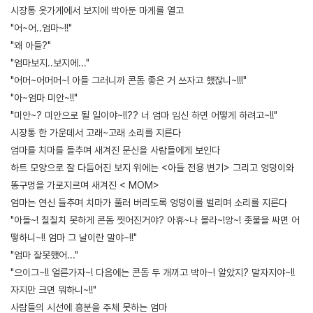
시장통 옷가게에서 보지에 박아둔 마게를 열고
"어~어..엄마~!!"
"왜 아들?"
"엄마보지..보지에..."
"어머~어머머~! 아들 그러니까 콘돔 좋은 거 쓰자고 했잖니~!!!"
"아~엄마 미안~!!"
"미안~? 미안으로 될 일이야~!!?? 너 엄마 임신 하면 어떻게 하려고~!!"
시장통 한 가운데서 고래~고래 소리를 지른다
엄마를 치마를 들추며 새겨진 문신을 사람들에게 보인다
하트 모양으로 잘 다듬어진 보지 위에는 <아들 전용 변기> 그리고 엉덩이와
똥구멍을 가로지르며 새겨진 < MOM>
엄마는 연신 들추며 치마가 풀러 버리도록 엉덩이를 벌리며 소리를 지른다
"아들~! 칠칠치 못하게 콘돔 찟어진거야? 아휴~나 몰라~!앙~! 좃물을 싸면 어
떻하니~!! 엄마 그 날이란 말야~!!"
"엄마 잘못했어..."
"으이그~!! 얼른가자~! 다음에는 콘돔 두 개끼고 박아~! 알았지? 말자지야~!!
자지만 크면 뭐하니~!!"
사람들의 시선에 흥분을 주체 못하는 엄마