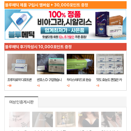
블루메딕 제품 구입시 멤버쉽 + 30,000포인트 증정
블루메딕 후기작성시 10,000포인트 증정
조루치료약 다포트론
센포스 D 구입했습니
두타스테리드로 환승
맛도 효능도 괜찮은 카
구매했습니다
+10
다
+1
+2
마그라
+3
여성인증게시판