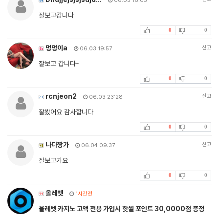
06.03 16:03
잘보고갑니다
0
0
멍멍이a
신고
06.03 19:57
잘보고 갑니다~
0
0
rcnjeon2
신고
06.03 23:28
잘봤어요 감사합니다
0
0
나다짱가
신고
06.04 09:37
잘보고가요
0
0
올레벳
1시간전
올레벳 카지노 고액 전용 가입시 핫썰 포인트 30,0000점 증정