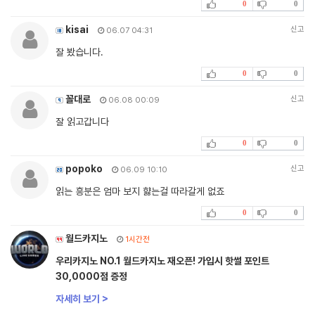
0
0
kisai
신고
06.07 04:31
잘 봤습니다.
0
0
꼴대로
신고
06.08 00:09
잘 읽고갑니다
0
0
popoko
신고
06.09 10:10
읽는 흥분은 엄마 보지 햟는걸 따라갈게 없죠
0
0
월드카지노
1시간전
우리카지노 NO.1 월드카지노 재오픈! 가입시 핫썰 포인트
30,0000점 증정
자세히 보기 >