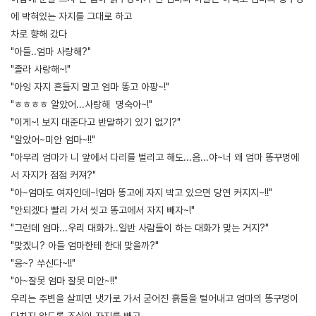
에 박혀있는 자지를 그대로 하고
차로 향해 갔다
"아들..엄마 사랑해?"
"졸라 사랑해~!"
"아잉 자지 흔들지 말고 엄마 똥고 아팡~!"
"ㅎㅎㅎㅎ 알았어...사랑해 명숙아~!"
"이게~! 보지 대준다고 반말하기 있기 없기?"
"알았어~미안 엄마~!!"
"아무리 엄마가 니 앞에서 다리를 벌리고 해도...음...야~너 왜 엄마 똥꾸멍에
서 자지가 점점 커져?"
"아~엄마도 여자인데~!엄마 똥고에 자지 박고 있으면 당연 커지지~!!"
"안되겠다 빨리 가서 씻고 똥고에서 자지 빼자~!"
"그런데 엄마...우리 대화가..일반 사람들이 하는 대화가 맞는 거지?"
"맞겠니? 아들 엄마한테 한대 맞을까?"
"응~? 쑤신다~!!"
"아~잘못 엄마 잘못 미안~!!"
우리는 주변을 살피면 냇가로 가서 굳어진 흙들을 털어내고 엄마의 똥구멍이
다치지 않도록 조심이 자지를 빼고