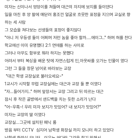
미자는 신이나서 엉덩이를 쳐들며 대근의 자지에 보지를 들이댄다
일을 마친 후 양 팔에 매닫려 홍조낀 얼굴로 흐믓한 표정을 지으며 교실로 향
하는 세 사람
그 모습을 쳐다보는 선생들의 표정이 좋지않다
"아니 저 우등생 둘이 어쩌며 저런 놈을 좋아 할까....에이그.." 하며 혀를 찬다
학교에선 이미 유명했다 2:1 연애를 하는 사이로
그러나 아무도 함부로 뭐라 하지는 못했다
어려서 부터 복싱을 배운 탓에 자연스럽게 인,아웃싸를 오가는 인물이 였다
그런 그 들을 창문 넘어로 바라보는 교장
"대근 학생 교장실로 불러오세요~"
1교시가 시작할 무렵 교장실에는 대근과 교장 둘 뿐 이였다
"자...들어가지.." 하며 앞장서는 교장 그리고 뒤 따르는 대근
잠시 후 작은 골방에서 샌드백을 치는 듯한 소리가 난다
"어~우흑~! 우리 미자 보지가 맛있어? 내 보지가 맛있어?"
미자는 교장의 딸 이였다
교장실...그곳에 설치된 패닉 룸
방음 부터 CCTV 심지어 남학생 화장실 까지 모니터 하고 있었다
남학생 화장실 모니터...이유는 커다란 그것을 찾기 위해서...