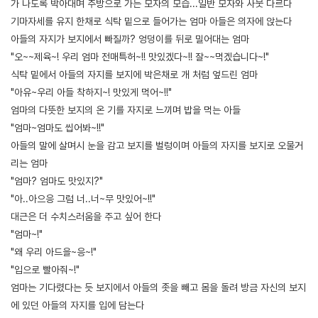
가 나도록 박아대며 주방으로 가는 모자의 모습...일반 모자와 사뭇 다르다
기마자세를 유지 한채로 식탁 밑으로 들어가는 엄마 아들은 의자에 앉는다
아들의 자지가 보지에서 빠질까? 엉덩이를 뒤로 밀어대는 엄마
"오~~제육~! 우리 엄마 전매특허~!! 맛있겠다~!! 잘~~먹겠습니다~!"
식탁 밑에서 아들의 자지를 보지에 박은채로 개 처럼 엎드린 엄마
"아유~우리 아들 착하지~! 맛있게 먹어~!!"
엄마의 다뜻한 보지의 온 기를 자지로 느끼며 밥을 먹는 아들
"엄마~엄마도 씹어봐~!!"
아들의 말에 살며시 눈을 감고 보지를 벌렁이며 아들의 자지를 보지로 오물거
리는 엄마
"엄마? 엄마도 맛있지?"
"아..아으응 그럼 너..너~무 맛있어~!!"
대근은 더 수치스러움을 주고 싶어 한다
"엄마~!"
"왜 우리 아드을~응~!"
"입으로 빨아줘~!"
엄마는 기다렸다는 듯 보지에서 아들의 좃을 빼고 몸을 돌려 방금 자신의 보지
에 있던 아들의 자지를 입에 담는다