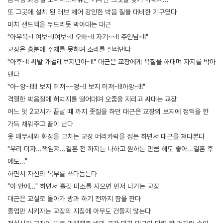
또 그곳에 설치 된 러브 체어 강인한 박음 질을 대비한 기구였다
마치 샌드백을 두드리듯 박아대는 대근
"아우윽~! 여보~!!여보~!! 오빠~!! 자기~~!! 주인님~!!"
교장은 흥분에 주체를 못하며 소리를 질러댄다
"아후~!! 씨발 개걸레보지년아~!!" 대근은 교장에게 욕질을 해대며 자지를 박아
댄다
"아~앙~!!!!! 보지 터져~~엉~!! 보지 터져~!!!아앙~!!!"
격렬한 박음질에 허벅지를 떨어대며 오줌을 지리고 싸대는 교장
어느 덧 2교시가 끝날 때 까지 좃질을 하던 대근은 교장의 보지에 정액을 한
가득 채워주고 끝이 난다
옷 매무새와 화장을 고치는 교장 머리카락을 정돈 하면서 대근을 쳐다본다
"우리 미자...책임져...결혼 전 까지는 나하고 원하는 만큼 해도 좋아...결혼 후
에도..."
하면서 자신의 복부를 쓰다듬는다
"이 안에..." 하면서 흘깃 미소를 지으면 먼저 나가는 교장
대근은 교실로 돌아가 방과 하기 전까지 잠을 잔다
졸업만 시키자는 교장의 지침에 아무도 건들지 않는다