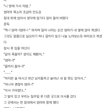
"니 방에 가서 자렴.."
엄마의 목소리 조금의 안도감
침대 위에 앉아서 생각에 잠기다 잠이 들어 버렸다
문득
"헉~! 암마~!엄마~! " 외치며 일어 나려는 순간 엄마가 내 옆에 앉아 계셨다
그것도 알몸으로 실오라기 하나 걸치지 않고 나늘 노려보는듯 바라보고 계셨
다
잠시 후 입을 여신다
"같이 죽을까? 생각도 해봤어.."
"엄마~!!"
"끝까지 들어~!!"
"......."
"하지만 술 마시고 외간 남자들하고 놀아난 내 잘 못도 있어서.."
"아니야 괜찮아 엄마~!"
"이사 가야겠다.."
그 말이 있고 우리는 일주일 후 다른 곳으로 이사를 갔다
그 곳에서는 한 침대에서 엄마와 함께 했다