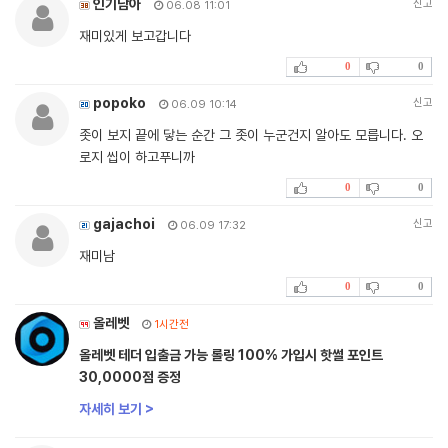
인기남아
신고
06.08 11:01
재미있게 보고갑니다
0
0
popoko
신고
06.09 10:14
좃이 보지 끝에 닿는 순간 그 좃이 누군건지 알아도 모릅니다. 오
로지 씹이 하고푸니까
0
0
gajachoi
신고
06.09 17:32
재미남
0
0
올레벳
1시간전
올레벳 테더 입출금 가능 롤링 100% 가입시 핫썰 포인트
30,0000점 증정
자세히 보기 >