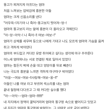
똥고가 찌져지게 아프다는 엄마
처음 느껴보는 압박감에 흥분한 아들
엄마는 크게 신음소리를 낸다
"어우윽~!자기야 나 죽어~똥고보지 찟어져~엉~!
엄마의 똥고보지 라는 말에 흥분이 더 올라오고 격해진다
"아~앙~아악~! 나 죽어~!! 여보~여보~!"
엄마가 상체를 세우며 등으로 나에게 기대고 나도 모르게 엄마의 가슴을 움켜
쥐고 격하게 박아댄다
엄마의 부드럽고 커다란 유방 쥐어짜고 싶다는 생각에 마구 주무른다
어느새 엄마와나는 서로 연결된 채로 일어서 있었다
엄마는 힘든지 벽에 손을 대고 엉덩이를 뒤로 빼준다
나는 극도의 흥분을 느끼면 격하게 마구마구 박아댔다
"아응~~여보~여보~!!사랑해~여보~옹~!!"
아들인 나를 여보 라고 부르며 섹소리를 내는 엄마
끝내 절정에 다다르고 그 때 커다란 실수를 했다
"아~~아악~~엄마~엄마~!!!!!!!"
내 자지에서 정액이 꿀럭거리며 엄마의 똥구멍 속으로 뱉어지고 잇었고
내 자지가 엄마의 똥구멍에 박혀있는 그 상태로 서로 굳어 버렸다