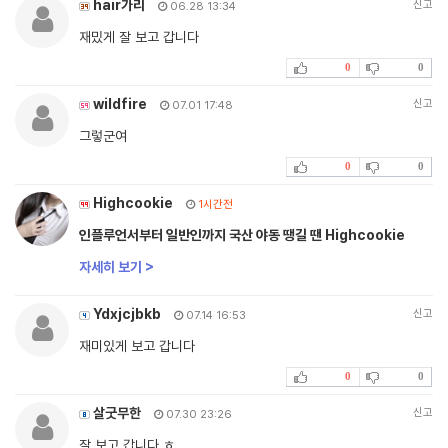
hair가리
신고
06.28 13:34
재밌게 잘 보고 갑니다
0
0
wildfire
신고
07.01 17:48
그렇군여
0
0
Highcookie
1시간전
인플루언서부터 일반인까지 국산 야동 땡길 땐 Highcookie
자세히 보기 >
Ydxjcjbkb
신고
07.14 16:53
재미있게 보고 갑니다
0
0
살굿무한
신고
07.30 23:26
잘 보고 갑니다 ㅎ