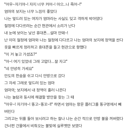
"어우~자기야~! 자지 너무 커어~! 아으..나 죽어~!"
엄마의 보지는 너무 느낌이 좋았다
나는 엎드려 있는 여자가 엄마라는 사실도 잊고 격하게 박아댔다
절정에 다다르려는 순간 현관에서 소리가 난다
내 눈에 보이는 낯선 휴대폰...설마 안돼~!
난 이미 절정에 엄마와 나는 절정에 다다르고 나는 엄마의 보지에 정액을 싼다
옷을 빠르게 정리하고 휴대폰을 들고 현관으로 향했다
"이 거 놓고 가셨죠?"
"아~! 여기 있었네 그래 고맙다...잘 자고"
"네 안녕히 가세요"
안도의 한숨을 쉬고 다시 안방으로 갔다
그 자세 그래로 엎드려 있는 엄마
엄마의; 보지에서 내 정액이 흘러 나온다
나는 놀람과 동시에 해결할 방안을 찾는 그 때
"아우~! 자기야~! 똥고~똥꼬~!!" 하면서 엄마는 항문 플러그를 똥구멍에서 빼
버린다
그리고는 뒤를 돌아 보시려고 하는 찰나 나는 순간 적으로 안방 불을 꺼버렸다
건너편 건물에서 비춰오는 불빛에 실루엣만 보였다