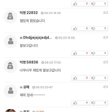
0
0
익명 22832
신고
06.03 14:29
잼있게 읽었습니다
0
0
Dhdjjejsjsjsdjd…
신고
06.03 15:55
잘보고갑니다
0
0
익명 56836
신고
06.03 17:53
너무너무 재밌게 잘보고갑니다
0
0
공해
신고
06.03 20:47
재미 있네ㅡㅡㅡㅡ
0
0
윤지