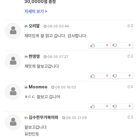
30,0000점 증정
자세히 보기 >
오리알
신고
06.05 00:44
재미있게 잘 읽고 갑니다. 감사합니다
0
0
쩐띵띵
신고
06.05 07:27
재밋게 잘보고갑니다
0
0
Moomoo
신고
06.05 16:02
ㅎㄷㄷ 잘보고 갑니어
0
0
김수한무거북이와
신고
06.05 21:09
잘보고갑니다
유전인듯