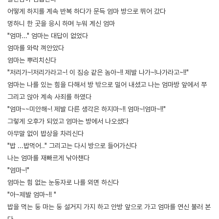
어떻게 하지를 계속 반복 하다가 문득 엄마 방으로 뛰어 갔다
멍하니 한 곳을 응시 하며 누워 계신 엄마
"엄마..." 엄마는 대답이 없었다
엄마를 와락 껴안았다
엄마는 뿌리치신다
"저리가~!저리가라고~! 이 짐승 같은 놈아~!! 제발 나가~!나가라고~!!"
엄마는 나를 있는 힘을 다해서 방 밖으로 밀어 내셨고 나는 엄마방 앞에서 쭈
그리고 앉아 계속 사죄를 하였다
"엄마~~미안해~! 제발 다른 생각은 하지마~!! 엄마~!엄마~!!"
그렇게 오후가 되었고 엄마는 방에서 나오셨다
아무말 없이 밥상을 차리신다
"밥 ...밥먹어.." 그리고는 다시 방으로 들어가신다
나는 엄마를 재빠르게 낚아챈다
"엄마~!"
엄마는 힘 없는 눈동자로 나를 외면 하신다
"아~제발 엄마~!! "
밥을 먹는 둥 마는 둥 설거지 가지 하고 안방 앞으로 가고 엄마를 연신 불러 본
다