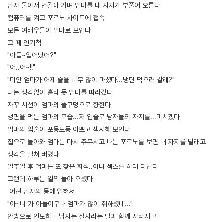
남자 둘이서 번갈아 가며 엄마를 내 자지가 부풀어 오른다
컴퓨터를 켜고 포르노 사이트에 접속
모든 여배우들이 엄마로 보인다
그 떼 인기척
"아들~일어났어?"
"어..어~!!"
"미안 엄마가 어제 술을 너무 많이 마셨다...냉면 먹으러 갈래?"
나는 생각없이 홀리 듯 엄마를 따라갔다
자꾸 시선이 엄마의 똘구멍으로 향한다
냉면을 먹는 엄마의 모습...저 입술로 남자들의 자지를...미치겠다
엄마의 입술이 포동포동 이쁘고 섹시해 보인다
집으로 돌아와 엄마는 다시 주무시고 나는 포르노를 보면 내 자지를 달래고
생각을 떨쳐 버렸다
일주일 후 엄마는 또 잦은 회식..아니 섹스를 하러 다닌다
그런데 하루는 일찍 돌아 오셨다
어떤 남자의 등에 업혀서
"아~니 가 아들이구나 엄마가 많이 취하셨네..."
안방으로 인도하고 남자는 잘자라는 말과 함께 사라지고