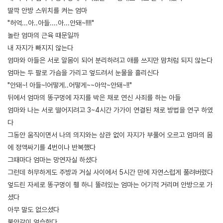
딸깍 안방 스위치를 켜는 엄마
"허억...아..아들....아...안돼~!!!!"
놀란 엄마의 근육 때문일까
내 자지가 빠지지 않는다
엄마와 아들은 서로 알몸이 되어 분리하려고 애를 쓰지만 맘처럼 되지 않는다
엄마는 두 팔로 가슴을 가리고 엎드려서 눈물을 흘리신다
"안돼~! 아들~!어떻게..어떻게~~아악~안돼~!!"
뒤에서 엄마의 똥구멍에 자지를 박은 채로 연신 사죄를 하는 아들
엄마와 나는 서로 떨어지려고 3~4시간 가가이 연결된 채로 방법을 연구 하였
다
그동안 움직이면서 나의 의지와는 상관 없이 자지가 부풀어 오르고 엄마의 몸
에 정액싸기를 4번이나 반복했다
그때마다 엄마는 망연자실 하셨다
그런데 허무하게도 주방과 거실 사이에서 5시간 만에 자연스럽게 풀려버렸다
엎드린 자세로 똥구멍이 휑 하니 뚤려있는 엄마는 어기적 거리며 안방으로 가
셨다
아무 말도 없으셨다
불안감이 엄습한다