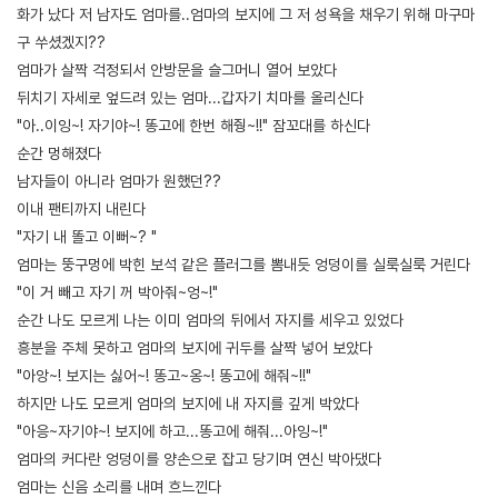
화가 났다 저 남자도 엄마를..엄마의 보지에 그 저 성욕을 채우기 위해 마구마
구 쑤셨겠지??
엄마가 살짝 걱정되서 안방문을 슬그머니 열어 보았다
뒤치기 자세로 엎드려 있는 엄마...갑자기 치마를 올리신다
"아..이잉~! 자기야~! 똥고에 한번 해줭~!!" 잠꼬대를 하신다
순간 멍해졌다
남자들이 아니라 엄마가 원했던??
이내 팬티까지 내린다
"자기 내 똘고 이뻐~? "
엄마는 뚱구멍에 박힌 보석 같은 플러그를 뽐내듯 엉덩이를 실룩실룩 거린다
"이 거 빼고 자기 꺼 박아줘~엉~!"
순간 나도 모르게 나는 이미 엄마의 뒤에서 자지를 세우고 있었다
흥분을 주체 못하고 엄마의 보지에 귀두를 살짝 넣어 보았다
"아앙~! 보지는 싫어~! 똥고~옹~! 똥고에 해줘~!!"
하지만 나도 모르게 엄마의 보지에 내 자지를 깊게 박았다
"아응~자기야~! 보지에 하고...똥고에 해줘...아잉~!"
엄마의 커다란 엉덩이를 양손으로 잡고 당기며 연신 박아댔다
엄마는 신음 소리를 내며 흐느낀다