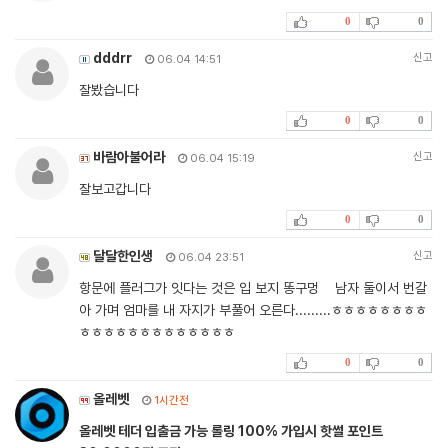
0
0
dddrr
신고
06.04 14:51
잘봤습니다
0
0
바람아불어라
신고
06.04 15:19
잘보고갑니다
0
0
달달한인생
신고
06.04 23:51
항문에 플러그가 잇다는 것은 입 보지 똥구멍 남자 둘이서 번갈
아 가며 엄마를 내 자지가 부풀어 오른다.........ㅎㅎㅎㅎㅎㅎㅎㅎ
ㅎㅎㅎㅎㅎㅎㅎㅎㅎㅎㅎㅎㅎ
0
0
올레벳
1시간전
올레벳 테더 입출금 가능 롤링 100% 가입시 핫썰 포인트