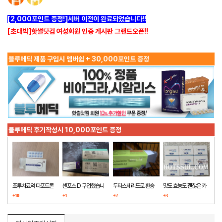
[2,000포인트 증정!]서버 이전이 완료되었습니다!!
[초대박]핫썰닷컴 여성회원 인증 게시판 그랜드오픈!!
블루메딕 제품 구입시 멤버쉽 + 30,000포인트 증정
블루메딕 후기작성시 10,000포인트 증정
조루치료약 다포트론
센포스 D 구입했습니
두타스테리드로 환승
맛도 효능도 괜찮은 카
구매했습니다
+10
다
+1
+2
마그라
+3