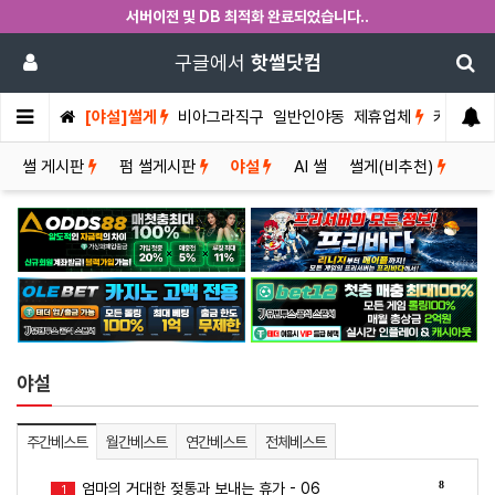
서버이전 및 DB 최적화 완료되었습니다..
구글에서
핫썰닷컴
[야설]썰게
비아그라직구
일반인야동
제휴업체
커뮤니티
썰 게시판
펌 썰게시판
야설
AI 썰
썰게(비추천)
야설
주간베스트
월간베스트
연간베스트
전체베스트
8
엄마의 거대한 젖통과 보내는 휴가 - 06
1