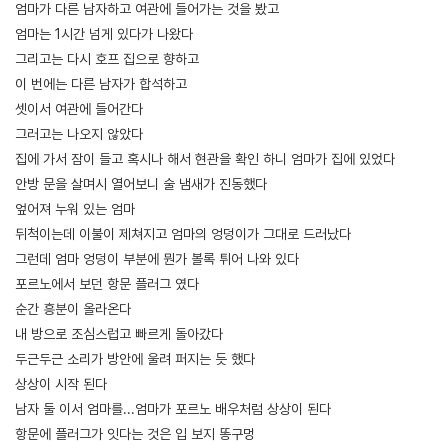
엄마가 다른 남자하고 여관에 들어가는 것을 봤고
엄마는 1시간 넘게 있다가 나왔다
그리고는 다시 호프 집으로 향하고
이 번에는 다른 남자가 합석하고
셋이서 여관에 들어간다
그러고는 나오지 않았다
집에 가서 잠이 들고 혹시나 해서 현관을 확인 하니 엄마가 집에 있었다
안방 문을 살며시 열어보니 술 냄새가 진동했다
엎어져 누워 있는 엄마
뒤척이는데 이불이 제쳐지고 엄마의 엉덩이가 그대로 드러났다
그런데 엄마 엉덩이 부분에 뭔가 볼록 튀어 나와 있다
포르노에서 보던 항문 플러그 였다
순간 흥분이 올라온다
내 방으로 조심스럽고 빠르게 돌아갔다
두근두근 소리가 방안에 울려 퍼지는 듯 했다
상상이 시작 된다
남자 둘 이서 엄마를...엄마가 포르노 배우처럼 상상이 된다
항문에 플러그가 잇다는 것은 입 보지 똥구멍