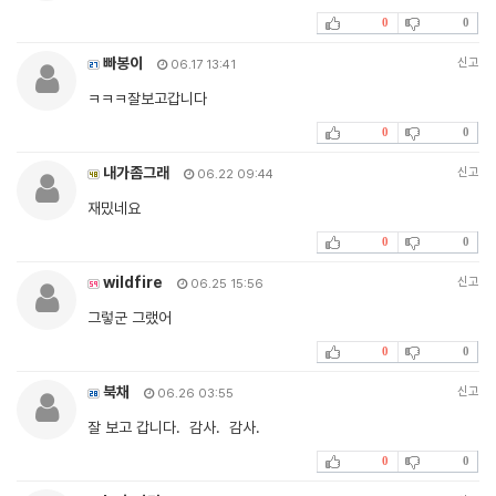
0
0
빠봉이
신고
06.17 13:41
ㅋㅋㅋ잘보고갑니다
0
0
내가좀그래
신고
06.22 09:44
재밌네요
0
0
wildfire
신고
06.25 15:56
그렇군 그랬어
0
0
북채
신고
06.26 03:55
잘 보고 갑니다. 감사. 감사.
0
0