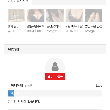
여성인증게시판
휴가 끝..
같은 속옷ㅎㅎ
일상샷 하나
7월 마무리 잘
방금찍은 건전
하세요🫶
한 일상샷
김미소
|
08.07
예이니
|
08.04
bbong12
|
07.31
미소0721
|
07.31
bbong12
|
07.28
+98
+67
+89
+257
+8
Author
0
0
아니아왜
Lv.5
정회원
4,230 (7.1%)
등록된 서명이 없습니다.