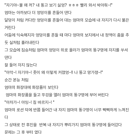
"자기야~불 왜 꺼? 내 똥고 보기 싫엉? ㅎㅎㅎ 빨리 와서 박아줘~!"
엄마는 아까보다 더 엉덩이를 흔들어 댄다
달덩이 처럼 커다란 엉덩이를 흔들어 대는 엄마의 모습에 내 자지가 다시 불끈
거린다
어둠에 익숙해지자 엉덩이를 흔들 때 마다 엉마의 보지에서 내 정액이 춤을 추
듯 실처럼 흘러내린다
그 모습에 짐승처럼 엄마의 엉덩이 위로 올라가 엄마의 똥구멍에 자지를 쑤셔
댄다
잘 들어 자지 않는다
"아악~! 자기야~! 좃이 왜 이렇게 커졌엉~!! 나 똥고 망가졍~!"
순간 본능 처럼
엄마의 화장대에 화장품이 보인다
엄마의 화장품을 들고 뚜겅을 열러 엄마의 똥구멍에 부어 버린다
"아차가~! 아잉~! 침 바르지~! "
엄마의 로션 덕에 반쯤 들어간 내 자지 엄마의 똥구멍이 너무 뻑뻑하게 느껴진
다
그 상태로 전 후진을 반복 내 자지가 뿌리가지 엄마의 똥구멍에 들어갔다
문제는 그 후 부터 였다