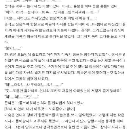
준석은 너무나 놀라서 입이 벌어졌다. 아내도 흥분을 하며 몸을 흔들어댔다.
"하악....하악.....정태야.....아흑.. ..엄마를....만족시켜줘.....아......"
[여보.... 나하고도 하지않았던 항문섹스를 어떻게 아들과.......]
준석도 신음하며 항문으로 아들의 자지를 받는 아내에게 그나름대로 배신감이 들기
아까 아내가 제자들과 했던것보다 기분이 나빴다. 준석이 그러고있는데 창식이가
세린을 미숙의 항문에 바르고 손가락을 넣었다. 그러자 미숙이 고개를 들고 커다란
다.
"으악!......."
3인방은 오늘밤에 즐길려고 아직까지 미숙의 항문은 범하지 않았었다. 창식은 준
정열적인 섹스를 보며 둘이 서로를 마음에 두고 있었다는것을 눈치채고 준석이 보
숙에게 고통을 주고 싶었다. 손가락에 힘을 주어 몇번을 항문에다 넣었다뺐다해서
를 넓힌다음 자신의 발기된 자지를 쑤셔넣었다. 미숙은 몸이 찢어지는것 같아서 
입에서 고통의 비명이 나왔다.
"악!....으악!......너무아퍼!......악! ........."
"웃....조금만 참아봐요. 언니와 조카도 처음엔 아파했는데 저렇게 즐기잖아요"
"악!.....악!.....그만!......."
준석은 고통스러워하는 처제를 안타깝게 쳐다보았다.
[처제, 미안해. 내가 아무것도 도와줄수가 없어]
미숙은 언니와 정애가 항문섹스를 하는것을 보고 경악했었다. 어떻게 저런 작은구
자지가 들어갈까하고 무서워 했었다. 그러면서 자신도 당할거라는 생각을 하며 긴
었다. 그런데 당하고보니 생각햇던것보다 훨씬 큰 아픔이었다. 창식의 자지가 항