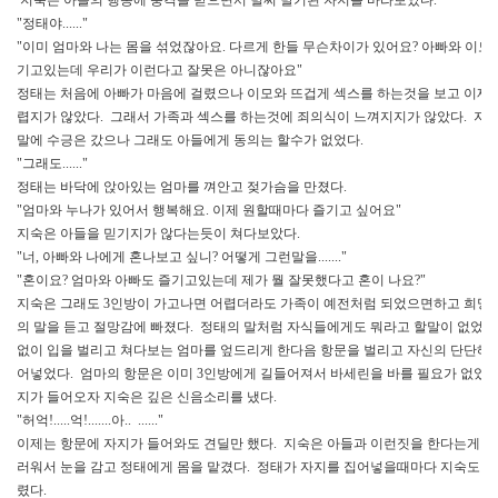
"정태야......"
"이미 엄마와 나는 몸을 섞었잖아요. 다르게 한들 무슨차이가 있어요? 아빠와 이모
기고있는데 우리가 이런다고 잘못은 아니잖아요"
정태는 처음에 아빠가 마음에 걸렸으나 이모와 뜨겁게 섹스를 하는것을 보고 이제는
렵지가 않았다. 그래서 가족과 섹스를 하는것에 죄의식이 느껴지지가 않았다. 지
말에 수긍은 갔으나 그래도 아들에게 동의는 할수가 없었다.
"그래도......"
정태는 바닥에 앉아있는 엄마를 껴안고 젖가슴을 만졌다.
"엄마와 누나가 있어서 행복해요. 이제 원할때마다 즐기고 싶어요"
지숙은 아들을 믿기지가 않다는듯이 쳐다보았다.
"너, 아빠와 나에게 혼나보고 싶니? 어떻게 그런말을......."
"혼이요? 엄마와 아빠도 즐기고있는데 제가 뭘 잘못했다고 혼이 나요?"
지숙은 그래도 3인방이 가고나면 어렵더라도 가족이 예전처럼 되었으면하고 희망
의 말을 듣고 절망감에 빠졌다. 정태의 말처럼 자식들에게도 뭐라고 할말이 없었다
없이 입을 벌리고 쳐다보는 엄마를 엎드리게 한다음 항문을 벌리고 자신의 단단해진
어넣었다. 엄마의 항문은 이미 3인방에게 길들어져서 바세린을 바를 필요가 없었다
지가 들어오자 지숙은 깊은 신음소리를 냈다.
"허억!.....억!.......아.. ......"
이제는 항문에 자지가 들어와도 견딜만 했다. 지숙은 아들과 이런짓을 한다는게 
러워서 눈을 감고 정태에게 몸을 맡겼다. 정태가 자지를 집어넣을때마다 지숙도 몸
렸다.