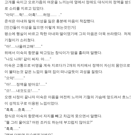
고개를 숙이고 오르가즘의 여운을 느끼는데 옆에서 정애도 대식이의 정액을 받으
로 소리를 지르고 있었다.
"아악!.....헉!.....아흑!.......허엉....... .."
준석은 아내와 딸의 이성을 잃은 흥분에 마음이 착잡했다.
[인간들이 이성을 잃으면 이렇게 되는것인가]
평소에 행실이 바르고 착한 아내와 딸이였기에 그의 마음은 더욱 쓰라렸다. 처제의
기철이가 소리쳤다.
"아!.....나올려고해!......."
뒤에서 미숙의 항문을 박고있는 창식이가 땀을 흘리며 말했다.
"나도 나와! 같이 싸자. 아......"
미숙은 고통으로 비명을 계속 지르다가 2개의 자지에서 정액이 자신의 몸안으로 
이 불타는것 같은 느낌이 들며 집이 떠나갈듯이 괴성을 질렀다.
"으악!.........."
"아!......정액을 받아요!......"
"으!......내것도요!......."
오랜 사정이 끝나자 미숙은 아픔을 여전히 느끼며 기철의 가슴에 엎드려서 흐느꼈다
이 성적도구로 이용된 느낌이었다.
"흑흑.....흐흑......."
창식은 미숙의 항문에서 자지를 빼고 차갑게 웃으면서 말했다.
"뭘 그리 울어요? 어린 조카도 하는데 부끄럽지 않아요?"
"흑흑......"
"몇번 더하면 익숙해질거에요"