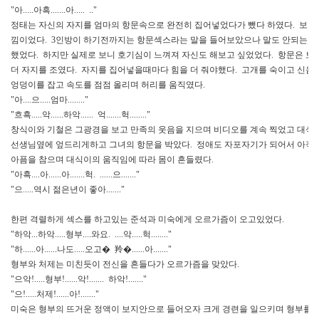
"아.....아흑.......아..... .."
정태는 자신의 자지를 엄마의 항문속으로 완전히 집어넣었다가 뺐다 하였다. 보지
낌이었다. 3인방이 하기전까지는 항문섹스라는 말을 들어보았으나 말도 안되는 
했었다. 하지만 실제로 보니 호기심이 느껴져 자신도 해보고 싶었었다. 항문은 보
더 자지를 조였다. 자지를 집어넣을때마다 힘을 더 줘야했다. 고개를 숙이고 신음
엉덩이를 잡고 속도를 점점 올리며 허리를 움직였다.
"아....으.....엄마........"
"흐흑.....악......하악...... 억.......헉........"
창식이와 기철은 그광경을 보고 만족의 웃음을 지으며 비디오를 계속 찍었고 대식
선생님옆에 엎드리게하고 그녀의 항문을 박았다. 정애도 자포자기가 되어서 아직
아픔을 참으며 대식이의 움직임에 따라 몸이 흔들렸다.
"아흑....아......아.......헉. ......으......."
"으.....역시 젊은년이 좋아......."
한편 격렬하게 섹스를 하고있는 준석과 미숙에게 오르가즘이 오고있었다.
"하악...하악.....형부....와요. ....악.....헉........"
"하......아......나도.....오고� 羚�......아......."
형부와 처제는 미친듯이 전신을 흔들다가 오르가즘을 맞았다.
"으악!.....형부!......악!....... 하악!......."
"으!.....처제!......아!......."
미숙은 형부의 뜨거운 정액이 보지안으로 들어오자 크게 경련을 일으키며 형부를 꼭