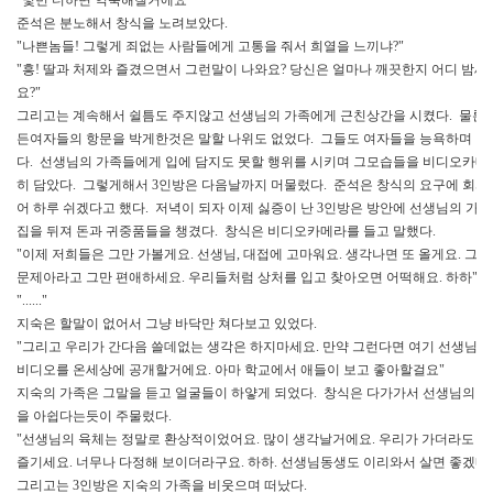
준석은 분노해서 창식을 노려보았다.
"나쁜놈들! 그렇게 죄없는 사람들에게 고통을 줘서 희열을 느끼냐?"
"흥! 딸과 처제와 즐겼으면서 그런말이 나와요? 당신은 얼마나 깨끗한지 어디 밤
요?"
그리고는 계속해서 쉴틈도 주지않고 선생님의 가족에게 근친상간을 시켰다. 물론 
든여자들의 항문을 박게한것은 말할 나위도 없었다. 그들도 여자들을 능욕하며 질
다. 선생님의 가족들에게 입에 담지도 못할 행위를 시키며 그모습들을 비디오카메
히 담았다. 그렇게해서 3인방은 다음날까지 머물렀다. 준석은 창식의 요구에 회사
어 하루 쉬겠다고 했다. 저녁이 되자 이제 싫증이 난 3인방은 방안에 선생님의 가
집을 뒤져 돈과 귀중품들을 챙겼다. 창식은 비디오카메라를 들고 말했다.
"이제 저희들은 그만 가볼게요. 선생님, 대접에 고마워요. 생각나면 또 올게요. 그
문제아라고 그만 편애하세요. 우리들처럼 상처를 입고 찾아오면 어떡해요. 하하"
"......"
지숙은 할말이 없어서 그냥 바닥만 쳐다보고 있었다.
"그리고 우리가 간다음 쓸데없는 생각은 하지마세요. 만약 그런다면 여기 선생님 
비디오를 온세상에 공개할거에요. 아마 학교에서 애들이 보고 좋아할걸요"
지숙의 가족은 그말을 듣고 얼굴들이 하얗게 되었다. 창식은 다가가서 선생님의 
을 아쉽다는듯이 주물렀다.
"선생님의 육체는 정말로 환상적이었어요. 많이 생각날거에요. 우리가 가더라도 
즐기세요. 너무나 다정해 보이더라구요. 하하. 선생님동생도 이리와서 살면 좋겠네
그리고는 3인방은 지숙의 가족을 비웃으며 떠났다.