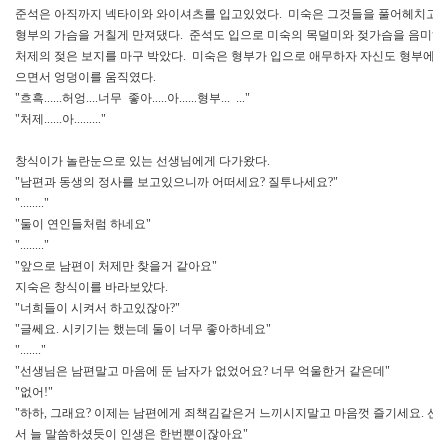
준석은 아직까지 넥타이와 와이셔츠를 입고있었다. 미숙은 그것들을 풀어헤치고 
형부의 가슴을 거칠게 만져댔다. 준석도 입으로 미숙의 목덜미와 젖가슴을 음미하
처제의 젖은 보지를 마구 박았다. 미숙은 형부가 입으로 애무하자 자신도 형부에게
으면서 엉덩이를 움직였다.
"흐흑......허엉....너무 좋아.....아......형부... ..."
"처제......아........."
창식이가 놀란눈으로 있는 선생님에게 다가왔다.
"남편과 동생의 정사를 보고있으니까 어떠세요? 질투나세요?"
"........"
"둘이 연인들처럼 하네요"
"........"
"앞으로 남편이 처제만 찾을거 같아요"
지숙은 창식이를 바라보았다.
"너희들이 시켜서 하고있잖아?"
"글쎄요. 시키기는 했는데 둘이 너무 좋아하네요"
"......."
"선생님은 남편말고 마음에 둔 남자가 없었어요? 너무 억울한거 같은데"
"없어!"
"하하, 그래요? 이제는 남편에게 죄책김같은거 느끼시지말고 마음껏 즐기세요. 선
서 늘 말씀하셨듯이 인생은 한번뿐이잖아요"