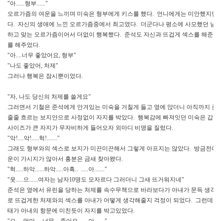
"아......형부......"
오르가즘의 여운을 느끼며 미숙은 형부에게 키스를 했다. 언니에게는 미안했지만 
다. 자신의 생애에 느낀 오르가즘중에서 최고였다. 더군다나 평소에 사모했던 남
하고 맞는 오르가즘이어서 더없이 행복했다. 준석도 자신과 뜨겁게 섹스를 해준 
를 해주었다.
"아....너무 좋았어요, 형부"
"나도 좋았어, 처제"
그러나 행복은 잠시뿐이었다.
"자, 나도 당신의 처제를 쓸게요"
그러면서 기철은 준석에게 안겨있는 미숙을 거칠게 들고 옆에 앉더니 아직까지 준
줄줄 흐르는 보지안으로 사정없이 자지를 박았다. 행복감에 빠져잇던 미숙은 갑자
사이즈가 큰 자지가 무자비하게 들어오자 외마디 비명을 질렀다.
"악!....악!.....헉!......."
그래도 형부와의 섹스로 보지가 미끈미끈해서 그렇게 아프지는 않았다. 방금전에 
운이 가시지가 않아서 흥분은 금새 찾아뫘다.
"헉.....하악......하악.....아흑.. .....아......."
"웃.....으......여자는 남자10명도 모자르다 그러더니 그새 뜨거워지네"
준석은 옆에서 유린을 당하는 처제를 속수무책으로 바라보다가 아내가 문득 생각났
로 뜨겁게한 처제와의 섹스를 아내가 어떻게 생각해줄지 걱정이 되었다. 그런데 아
태가 아내의 항문에 미친듯이 자지를 박고있었다.
"으.....엄마.....너무....좋아요... ..아......."