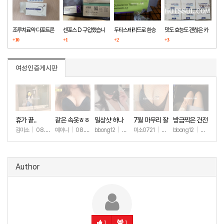
조루치료약 다포트론
센포스 D 구입했습니
두타스테리드로 환승
맛도 효능도 괜찮은 카
구매했습니다
+10
다
+1
+2
마그라
+3
여성인증게시판
휴가 끝..
같은 속옷ㅎㅎ
일상샷 하나
7월 마무리 잘
방금찍은 건전
하세요🫶
한 일상샷
김미소
|
08.07
예이니
|
08.04
bbong12
|
07.31
미소0721
|
07.31
bbong12
|
07.28
+88
+66
+89
+257
+8
Author
1
1