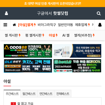
초 대박! 여성 인증 게시판이 오픈되었습니다!!
구글에서
핫썰닷컴
[야설]썰게
비아그라직구
일반인야동
제휴업체
커뮤니티
썰 게시판
펌 썰게시판
야설
AI 썰
썰게(비추천)
야설
주간베스트
월간베스트
연간베스트
전체베스트
잘 읽고 가요
1