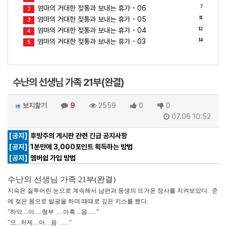
7
엄마의 거대한 젖통과 보내는 휴가 - 06
2
11
엄마의 거대한 젖통과 보내는 휴가 - 05
3
12
엄마의 거대한 젖통과 보내는 휴가 - 04
4
14
엄마의 거대한 젖통과 보내는 휴가 - 03
5
수난의 선생님 가족 21부(완결)
보지핥기
9
2559
0
0
07.06 10:52
[공지]
후방주의 게시판 관련 긴급 공지사항
[공지]
1분만에 3,000포인트 획득하는 방법
[공지]
멤버쉽 가입 방법
수난의 선생님 가족 21
부(완결)
지숙은 질투어린 눈으로 계속해서 남편과 동생의 뜨거운 정사를 지켜보았다. 준석
에 젖은 몸으로 발광을 하며 때때로 깊은 키스를 했다.
"하악....아.....형부 ....아흑....음......"
"으...처제....아....음 ......"