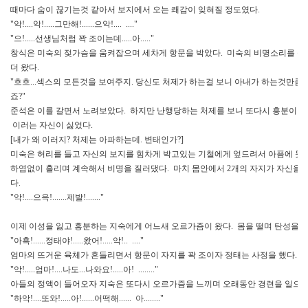
때마다 숨이 끊기는것 같아서 보지에서 오는 쾌감이 잊혀질 정도였다.
"악!....악!.....그만해!......으악!.... ...."
"으!.....선생님처럼 꽉 조이는데.....아....."
창식은 미숙의 젖가슴을 움켜잡으며 세차게 항문을 박았다. 미숙의 비명소리를 들
더 왔다.
"흐흐...섹스의 모든것을 보여주지. 당신도 처제가 하는걸 보니 아내가 하는것만큼 
죠?"
준석은 이를 갈면서 노려보았다. 하지만 난행당하는 처제를 보니 또다시 흥분이 
이러는 자신이 싫었다.
[내가 왜 이러지? 처제는 아파하는데. 변태인가?]
미숙은 허리를 들고 자신의 보지를 힘차게 박고있는 기철에게 엎드려서 아픔에 못
하염없이 흘리며 계속해서 비명을 질러댔다. 마치 몸안에서 2개의 자지가 자신을 
다.
"악!....으윽!.......제발!......."
이제 이성을 잃고 흥분하는 지숙에게 어느새 오르가즘이 왔다. 몸을 떨며 탄성을 
"아흑!......정태야!.....왔어!.....악!.. ...."
엄마의 뜨거운 육체가 흔들리면서 항문이 자지를 꽉 조이자 정태는 사정을 했다.
"악!.....엄마!....나도...나와요!.....아! ........"
아들의 정액이 들어오자 지숙은 또다시 오르가즘을 느끼며 오래동안 경련을 일으켰
"하악!....또와!.....아!......어떡해...... 아........"