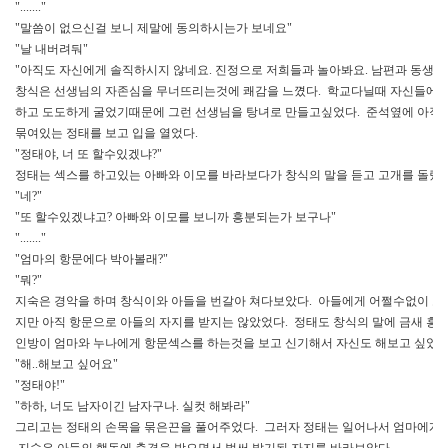
"......."
"말씀이 없으신걸 보니 제말에 동의하시는가 보네요"
"날 내버려둬"
"아직도 자신에게 솔직하시지 않네요. 진정으로 저희들과 놀아봐요. 남편과 동생처
창식은 선생님의 자존심을 무너뜨리는것에 쾌감을 느꼈다. 학교다닐때 자신들에
하고 도도하게 굴었기때문에 그런 선생님을 탕녀로 만들고싶었다. 준석옆에 아직
묶여있는 정태를 보고 입을 열었다.
"정태야, 너 또 할수있겠냐?"
정태는 섹스를 하고있는 아빠와 이모를 바라보다가 창식의 말을 듣고 고개를 돌렸다
"네?"
"또 할수있겠냐고? 아빠와 이모를 보니까 흥분되는가 보구나"
"......."
"엄마의 항문에다 박아볼래?"
"뭐?"
지숙은 경악을 하며 창식이와 아들을 번갈아 쳐다보았다. 아들에게 어쩔수없이 보
지만 아직 항문으로 아들의 자지를 받지는 않았었다. 정태도 창식의 말에 금새 흥분이
인방이 엄마와 누나에게 항문섹스를 하는것을 보고 신기해서 자신도 해보고 싶었
"해..해보고 싶어요"
"정태야!"
"하하, 너도 남자이긴 남자구나. 실컷 해봐라"
그리고는 정태의 손목을 묶은끈을 풀어주었다. 그러자 정태는 일어나서 엄마에게로
지숙은 아들의 행동에 충격을 받으면서 벌써 발기된 자지를 바라보았다.