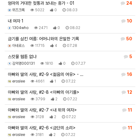
엄마의 거대한 젖통과 보내는 휴가 - 01
24
위즈크록
5022
0
08.03
내 여자 1
10
1304who
2471
0
08.02
금기를 삼킨 여름: 어머니와의 은밀한 기록
50
아네로스
11715
4
07.28
스캇물 웹툰 없냐
5
김익명000131
1810
0
07.27
아빠와 딸의 사랑, #2-9 <젊음의 여유> - …
16
eroslee
4661
1
07.22
아빠와 딸의 사랑, #2-8 <아빠의 아기를>
12
eroslee
3799
2
07.22
아빠와 딸의 사랑, #2-7 <내 위의 여자>
11
eroslee
3128
2
07.22
아빠와 딸의 사랑, #2-6 <금단의 소리>
11
eroslee
3181
2
07.22