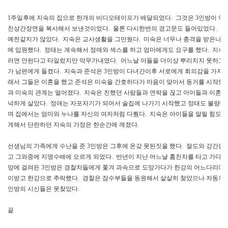
1주일후에 지숙의 집으로 한개의 비디오테이프가 배달되었다. 그것은 3인방이 약
친상간장면을 복사해서 보낸것이었다. 물론 다시한번의 경고문도 들어있었다. 지
예전같지가 않았다. 지숙은 교사생활을 그만뒀다. 미숙은 너무나 충격을 받은나
에 입원했다. 정태는 계속해서 정애와 섹스를 하고 엄마에게도 요구를 했다. 지숙
러면 안된다고 타일렀지만 막무가내였다. 어느날 아들을 더이상 뿌리치지 못하고 
가 남편에게 들켰다. 지숙과 준석은 3인방이 다녀간이후 서로에게 회의감을 가지고
래서 그들은 이혼을 했고 준석은 미숙을 간호하다가 마음이 맞아서 동거를 시작했다
과 미숙의 관계는 멀어졌다. 지숙은 친했던 사람들과 연락을 끊고 아이들과 이혼
넉하게 살았다. 정애는 자포자기가 되어서 술집에 나가기 시작했고 정태도 불량배
며 집에서는 엄마와 누나를 자신의 여자처럼 다뤘다. 지숙은 아이들을 말릴 힘도 
게해서 단란하던 지숙의 가정은 한순간에 깨졌다.
선생님의 가족에게 수난을 준 3인방은 그후에 온갖 못된짓을 했다. 절도와 강간을
고 그와중에 지명수배에 오르게 되었다. 반년이 지난 어느날 훔친차를 타고 가다가
망에 걸려든 3인방은 경찰차들에게 쫓겨 과속으로 도망가다가 한강의 어느다리에서
이받고 한강으로 추락했다. 경찰은 잠수부들을 동원해서 샅샅히 찾았으나 자동차만
인방의 시신들은 못찾았다.
끝