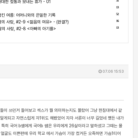
31
대한 젖통과 보내는 휴가 - 01
13
1
52
킨 여름: 어머니와의 은밀한 기록
16
 사랑, #2-9 <젊음의 여유> - (완결?)
13
의 사랑, #2-8 <아빠의 아기를>
07.06 15:53
구들이 쓰던거 들어보고 섹스가 뭘 의미하는지도 몰랐어 그냥 한침대에서 같
알게되고 자연스럽게 자1위도 해봤었어 자자 서론이 너무 길었네 쨌든 내가
 특히 국어 b쌤에게 국어b 쌤은 우리에게 26살이라고 말하셨고 그때는 몰
얼굴도 이쁜편에 우리 학교 에서 가슴이 가장 컸거든 오죽하면 가슴1티어