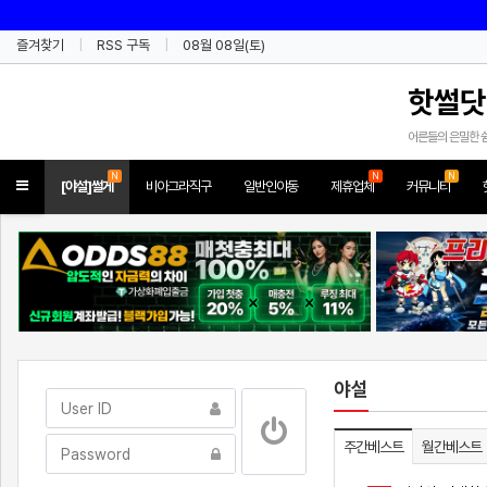
즐겨찾기
RSS 구독
08월 08일(토)
핫썰닷
어른들의 은밀한 
N
N
N
Toggle
[야설]썰게
비아그라직구
일반인야동
제휴업체
커뮤니티
navigation
야설
주간베스트
월간베스트