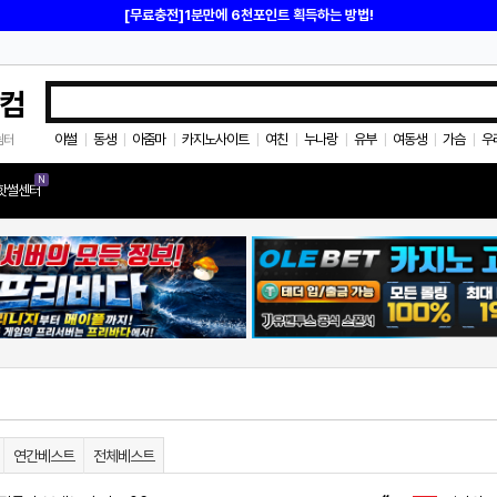
[무료충전]1분만에 6천포인트 획득하는 방법!
컴
야썰
동생
아줌마
카지노사이트
여친
누나랑
유부
여동생
가슴
우
쉼터
|
|
|
|
|
|
|
|
|
N
핫썰센터
연간베스트
전체베스트