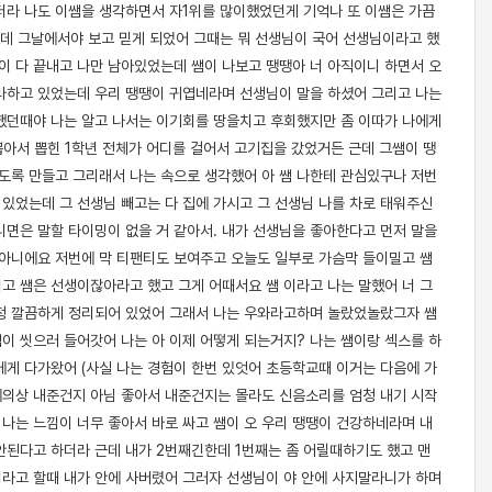
가더라 나도 이쌤을 생각하면서 자1위를 많이했었던게 기억나 또 이쌤은 가끔
근데 그날에서야 보고 믿게 되었어 그때는 뭐 선생님이 국어 선생님이라고 했
이 다 끝내고 나만 남아있었는데 쌤이 나보고 땡땡아 너 아직이니 하면서 오
라하고 있었는데 우리 땡땡이 귀엽네라며 선생님이 말을 하셨어 그리고 나는
했던때야 나는 알고 나서는 이기회를 땅을치고 후회했지만 좀 이따가 나에게
뽑아서 뽑힌 1학년 전체가 어디를 걸어서 고기집을 갔었거든 근데 그쌤이 땡
도록 만들고 그리래서 나는 속으로 생각했어 아 쌤 나한테 관심있구나 저번
있었는데 그 선생님 빼고는 다 집에 가시고 그 선생님 나를 차로 태워주신
니면은 말할 타이밍이 없을 거 같아서. 내가 선생님을 좋아한다고 먼저 말을
거아니에요 저번에 막 티팬티도 보여주고 오늘도 일부로 가슴막 들이밀고 쌤
고 쌤은 선생이잖아라고 했고 그게 어때서요 쌤 이라고 나는 말했어 너 그
청 깔끔하게 정리되어 있었어 그래서 나는 우와라고하며 놀랐었놀랐그자 쌤
이 씻으러 들어갓어 나는 아 이제 어떻게 되는거지? 나는 쌤이랑 섹스를 하
게 다가왔어 (사실 나는 경험이 한번 있엇어 초등학교때 이거는 다음에 가
예의상 내준건지 아님 좋아서 내준건지는 몰라도 신음소리를 엄청 내기 시작
나는 느낌이 너무 좋아서 바로 싸고 쌤이 오 우리 땡땡이 건강하네라며 내
안된다고 하더라 근데 내가 2번째긴한데 1번째는 좀 어릴때하기도 했고 맨
벌써라고 할때 내가 안에 사버렸어 그러자 선생님이 야 안에 사지말라니가 하며