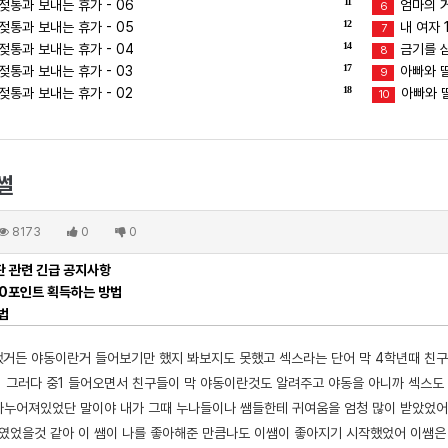
11
젖통과 보내는 휴가 - 06
엄마의 거
6
12
젖통과 보내는 휴가 - 05
내 여자 
7
14
젖통과 보내는 휴가 - 04
금기를 삼
8
17
통과 보내는 휴가 - 03
아빠와 딸의
9
18
통과 보내는 휴가 - 02
아빠와 딸
10
썰
8173
0
0
 관련 긴급 공지사항
00포인트 획득하는 방법
법
했거든 야동이란거 들어보기만 했지 봐보지도 못했고 섹스라는 단어 막 4학년때 친
 그러다 중1 들어오면서 친구들이 막 야동이란것도 알려주고 야동을 아니까 섹스도 
 나누어져있었단 말이야 내가 그때 누나들이나 쌤들한테 귀여움을 엄청 많이 받았었어
었을것 같아 이 쌤이 나를 좋아해준 만큼나도 이쌤이 좋아지기 시작했었어 이쌤은 