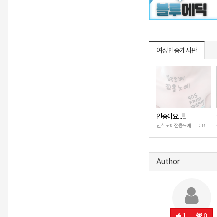
여성인증게시판
인증이요...!!!
민석오빠전용노예
|
08.08
Author
1
0