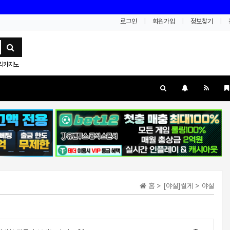
로그인
회원가입
정보찾기
리카지노
홈 > [야설]썰게 > 야설