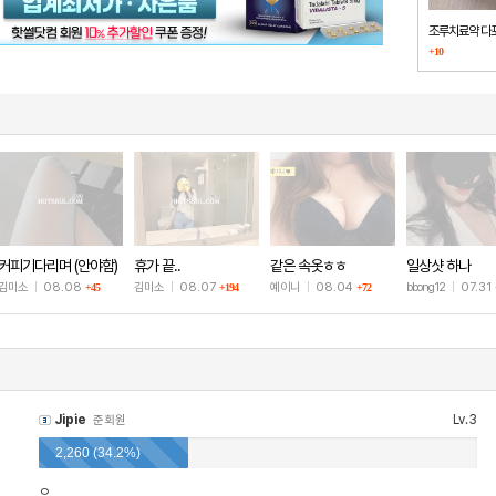
조루치료약 다
+10
했습니다
커피기다리며 (안야함)
휴가 끝..
같은 속옷ㅎㅎ
일상샷 하나
김미소
|
08.08
김미소
|
08.07
예이니
|
08.04
bbong12
|
07.31
+19
+45
+194
+72
Jipie
Lv.3
준회원
2,260 (34.2%)
ㅇ