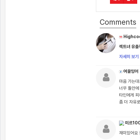
Comments
Highco
섹트녀 유출작
자세히 보기 
여울잉어
마음 가는대
너무 틀안에
타인에게 피
좀 더 자유
미르10
재미있어요