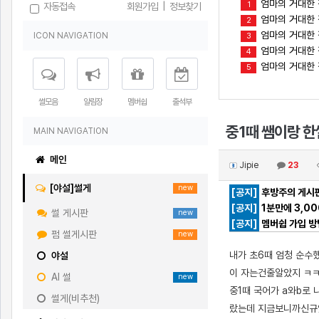
엄마의 거대한 
1
자동접속
회원가입
|
정보찾기
엄마의 거대한 
2
엄마의 거대한 
ICON NAVIGATION
3
엄마의 거대한 젖
4
엄마의 거대한 젖
5
썰모음
알림장
멤버쉽
출석부
중1때 쌤이랑 한
MAIN NAVIGATION
메인
Jipie
23
[야설]썰게
new
[공지]
후방주의 게시판
[공지]
1분만에 3,0
썰 게시판
new
[공지]
멤버쉽 가입 방
펌 썰게시판
new
내가 초6때 엄청 순수
야설
이 자는건줄알았지 ㅋㅋ
AI 썰
new
중1때 국어가 a와b로
썰게(비추천)
랐는데 지금보니까신규였