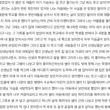
생겼었어 이 쌤은 또 애들이 자기 가슴보는 걸 은근 즐기는지 그냥 봐도 웃고 넘어
고 온다는 소문이 한번 퍼진적이 있거든 나는 처음에는 이 사실을 안 믿었단 말이야 
때문에 학교를 못와서 못친애들을 남겨서 치게 해주는 날이 있었단 말이야 이때 애들
지 치마 사이로 팬티가 보이는거야 근데 이게 티팬티였어 그래서 나는 어쩔줄을 몰
어 그냥 그때는 내가 집에 가봐야한다고 갔었거든 왜냐하면 이때는 아직 내가 순수
되고 나는 그 기회를 놓치지 않았어 바로 학교에서 우수한 학생을 반에서 3~4명을 
며 내 볼을 만지시는거야 그리고 막 가슴도 내 쪽으로 보이면서 자꾸 가슴골이 보이
나한테 관심있구나했어 그러고 밥을 다 먹고 다른 사람들은 다 갔어 선생님들만 남아 
 선생님에게 차로 데워달라 했고 선생님은 우리 집 앞으로 가셨어 내가 근데 이때 아
진심이냐면서. 우리는 선생과 학생이라고 말을 했어 그러자 나는 쌤도 저 좋아하는
고 했는데 그쌤이 나보고 맞아 돟아하긴하는데 쌤이 이정도 밖에 못해 너는 학생이
선생님은 차를 꺽으며 나를 어디론가 데려갔어 도착하니까 쌤 집이더라 쌤 집은 엄
고 했어 이때 아 이게 내가 야동에서만 보던거구나라고 생각했어 나는 씻고 나왔고 쌤
있을때 쌤이 나왔어 쌤은 땡땡이 수순해서 이런거 모르지 쌤이 다 알려줄게라며 나에
 선생님 가슴을 사탕먹듯이 빨아 보라고 했어 나는 야동에서 보던데로 빨았어 쌤이 
테 쌤 제꺼 너무 커졌어요라고 하니까 쌤이 야동에서만 보던 파이즈리를 해주더라 와 
 그후로 쌤 저 넣고 싶어요라고 하니까 넣게 해주더라 쌤이 근데 나보고 안에 하면 
 엄청 강하더라 막 겁나 쪼이면서 막 바로 또 살것 같길래 쌤 살것 같아요 했는데 