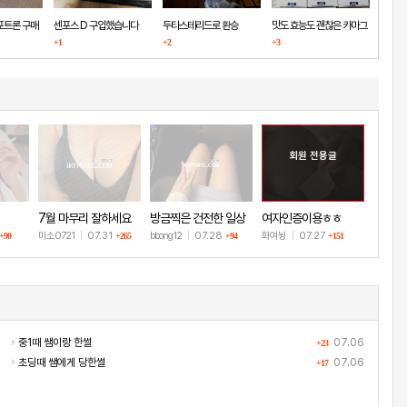
포트론 구매
센포스 D 구입했습니다
두타스테리드로 환승
맛도 효능도 괜찮은 카마그
+1
+2
+3
라
회원 전용글
7월 마무리 잘하세요
방금찍은 건전한 일상
여자인증이용ㅎㅎ
🫶
샷
미소0721
|
07.31
bbong12
|
07.28
화여뉭
|
07.27
+90
+265
+94
+151
중1때 쌤이랑 한썰
07.06
+23
초딩때 쌤에게 당한썰
07.06
+17