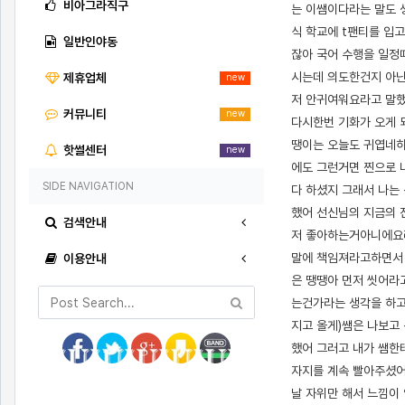
비아그라직구
는 이쌤이다라는 말도 
식 학교에 t팬티를 입
일반인야동
잖아 국어 수행을 일정
시는데 의도한건지 아닌
제휴업체
new
저 안귀여워요라고 말했
커뮤니티
new
다시한번 기화가 오게 
땡이는 오늘도 귀엽네하
핫썰센터
new
에도 그런거면 찐으로 
SIDE NAVIGATION
다 하셨지 그래서 나는
했어 선신님의 지금의 
검색안내
저 좋아하는거아니에요라
말에 책임져라고하면서 
이용안내
은 땡땡아 먼저 씻어라
는건가라는 생각을 하고
지고 올게)쌤은 나보고
했어 그러고 내가 쌤한
자지를 계속 빨아주셨어
날 자위만 해서 느낌이