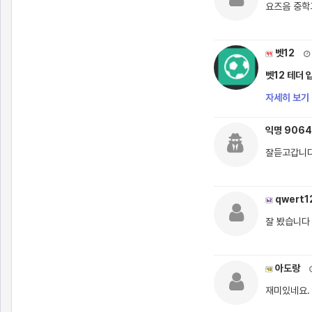
요즈음 중학
벳12
벳12 테더 
자세히 보기 
익명 906
잘듣고갑니
qwert1
잘 봤습니다
아도랑
재미있네요. 