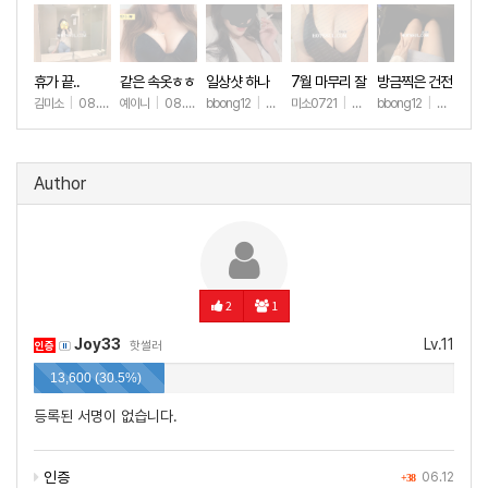
휴가 끝..
같은 속옷ㅎㅎ
일상샷 하나
7월 마무리 잘
방금찍은 건전
하세요🫶
한 일상샷
김미소
|
08.07
예이니
|
08.04
bbong12
|
07.31
미소0721
|
07.31
bbong12
|
07.28
+6
+64
+89
+245
+8
Author
2
1
Joy33
Lv.11
인증
핫썰러
13,600 (30.5%)
등록된 서명이 없습니다.
인증
06.12
+38