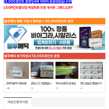
[2,000포인트 증정!]서버 이전이 완료되었습니다!!
[초대박]핫썰닷컴 여성회원 인증 게시판 그랜드오픈!!
블루메딕 제품 구입시 멤버쉽 + 30,000포인트 증정
블루메딕 후기작성시 10,000포인트 증정
조루치료약 다포트론
센포스 D 구입했습니
두타스테리드로 환승
맛도 효능도 괜찮은 카
구매했습니다
+10
다
+1
+2
마그라
+3
여성인증게시판