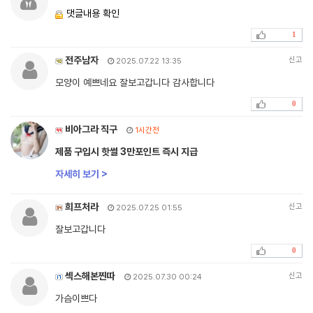
댓글내용 확인
1
전주남자
신고
2025.07.22 13:35
모양이 예쁘네요 잘보고갑니다 감사합니다
0
비아그라 직구
1시간전
제품 구입시 핫썰 3만포인트 즉시 지급
자세히 보기 >
희프처라
신고
2025.07.25 01:55
잘보고갑니다
0
섹스해본찐따
신고
2025.07.30 00:24
가슴이쁘다