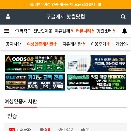
초 대박! 여성 인증 게시판이 오픈되었습니다!!
구글에서
핫썰닷컴
썰게
비아그라직구
일반인야동
제휴업체
커뮤니티
핫썰센터
공지사항
여성인증게시판
자유게시판
이용후기
가입인
여성인증게시판
인증
Joy33
38
1842
11
인증