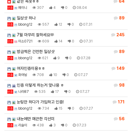
같은 속옷ㅎㅎ
64
예이니
307
4
0
08.04
인증
일상샷 하나
89
bbong12
557
12
0
07.31
인증
7월 마무리 잘하세요🫶
245
미소0721
609
14
0
07.31
인증
방금찍은 건전한 일상샷
89
bbong12
621
9
0
07.28
인증
여자인증이용ㅎㅎ
149
화여뉭
708
10
0
07.27
인증
인증 이렇게 하는거 맞나용 ㅎ
98
나라87
535
17
0
07.27
인증
눈팅만 하다가 가입하고 인증!
171
bbong12
734
15
0
07.27
인증
내눈에만 매끈한 각선미
56
리슬이
438
3
0
07.23
인증