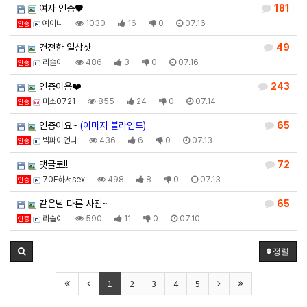
여자 인증♥
181
예이니
1030
16
0
07.16
인증
건전한 일상샷
49
리슬이
486
3
0
07.16
인증
인증이욤❤️
243
미소0721
855
24
0
07.14
인증
인증이요~
(이미지 블라인드)
65
빅파이언니
436
6
0
07.13
인증
댓글로!!
72
70F하서sex
498
8
0
07.13
인증
같은날 다른 사진~
65
리슬이
590
11
0
07.10
인증
정렬
1
2
3
4
5