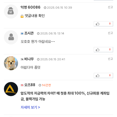
익명 60086
신고
2025.06.15 10:39
댓글내용 확인
0
조시큰
신고
2025.06.15 13:14
오호호 뭔가 아싑네요~~
0
비나무
신고
2025.06.15 20:41
아쉽다아 좀덧
0
오즈88
1시간전
압도적의 자금력의 차이!! 매 첫충 최대 100%, 신규회원 계좌입
금, 블랙가입 가능
자세히 보기 >