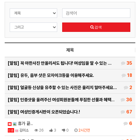
검색
제목
[알림]
꼭 야한사진 안올리셔도 됩니다! 여성임을 알 수 있는 …
35
[알림]
유두, 음부 샷은 모자이크등을 이용해주세요.
18
[알림]
얼굴등 신상을 유추할 수 있는 사진은 올리지 말아주세요…
2
[알림]
인증샷을 올려주신 여성회원분들께 푸짐한 선물과 혜택을 …
36
[알림]
여성인증게시판이 오픈되었습니다.!
67
휴가 끝..
6
김미소
26
3
0
2시간전
인증