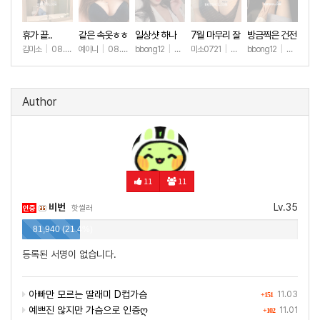
휴가 끝..
같은 속옷ㅎㅎ
일상샷 하나
7월 마무리 잘
방금찍은 건전
하세요🫶
한 일상샷
김미소
|
08.07
예이니
|
08.04
bbong12
|
07.31
미소0721
|
07.31
bbong12
|
07.28
+174
+69
+90
+259
+9
Author
11
11
비번
Lv.35
인증
핫썰러
81,940 (21.4%)
등록된 서명이 없습니다.
아빠만 모르는 딸래미 D컵가슴
11.03
+151
예쁘진 않지만 가슴으로 인증ღ
11.01
+102