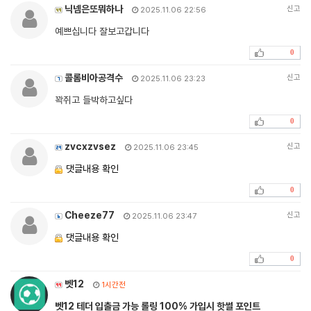
닉넴은또뭐하나
신고
2025.11.06 22:56
예쁘십니다 잘보고갑니다
0
콜롬비아공격수
신고
2025.11.06 23:23
꽉쥐고 들박하고싶다
0
zvcxzvsez
신고
2025.11.06 23:45
댓글내용 확인
0
Cheeze77
신고
2025.11.06 23:47
댓글내용 확인
0
벳12
1시간전
벳12 테더 입출금 가능 롤링 100% 가입시 핫썰 포인트