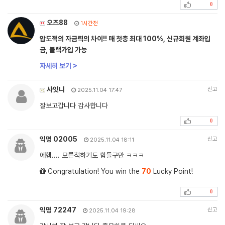
0
오즈88
1시간전
압도적의 자금력의 차이!! 매 첫충 최대 100%, 신규회원 계좌입
금, 블랙가입 가능
자세히 보기 >
사잇니
신고
2025.11.04 17:47
잘보고갑니다 감사합니다
0
익명 02005
신고
2025.11.04 18:11
에헴.... 모른척하기도 힘들구만 ㅋㅋㅋ
Congratulation! You win the
70
Lucky Point!
0
익명 72247
신고
2025.11.04 19:28