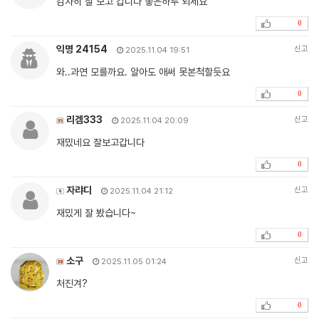
감사히 잘 보고 갑니다 좋은하루 되세요
0
익명 24154
신고
2025.11.04 19:51
와..과연 모를까요. 알아도 애써 못본척할듯요
0
리겜333
신고
2025.11.04 20:09
재밌네요 잘보고갑니다
0
자랴디
신고
2025.11.04 21:12
재밌게 잘 봤습니다~
0
소구
신고
2025.11.05 01:24
처진겨?
0