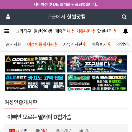
서버이전 및 DB 최적화 완료되었습니다..
구글에서
핫썰닷컴
썰게
비아그라직구
일반인야동
제휴업체
커뮤니티
핫썰센터
공지사항
여성인증게시판
자유게시판
이용후기
가입인
여성인증게시판
아빠만 모르는 딸래미 D컵가슴
비번
151
2287
20
인증