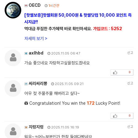
OECD
1시간전
[핫썰보증]핫썰회원 50,000원 & 핫썰닷컴 10,000 포인트 즉
시지급!!
역대급 푸짐한 추가혜택 바로 확인하세요.
가입코드 : 5252
자세히 보기 >
axlhbd
신고
2025.11.05 06:47
가슴 좋으네요 자랑하고싶을정도겠네요
0
씨리씨리뽕
신고
2025.11.05 09:21
어우 젖 주물주물 해버리고 싶다~
Congratulation! You win the
172
Lucky Point!
0
지렁지렁
신고
2025.11.05 16:19
워우~ㅋ어느부분인가 한참 들여다봤네요