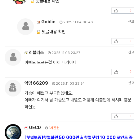
댓글내용 확인
0
Goblin
신고
2025.11.04 06:48
댓글내용 확인
0
리블리스
신고
2025.11.03 23:27
아빠도 모르는걸 이제 내가아네
0
익명 66209
신고
2025.11.03 23:34
가슴이 예쁘고 부드럽겠네요.
아빠가 여기서 님 가슴보고 내딸도 저렇게 예쁠텐데 하시며 흥분
하실듯.
0
OECD
1시간전
[핫썰보증]핫썰회원 50,000원 & 핫썰닷컴 10,000 포인트 즉