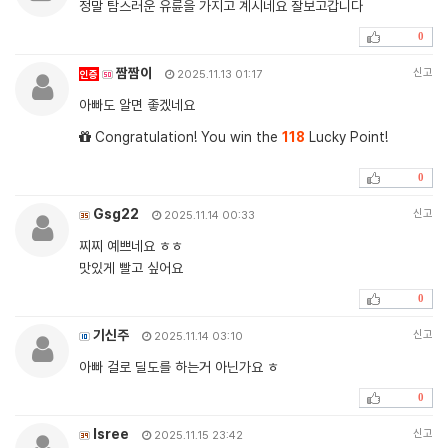
정말 탐스러운 유륜을 가지고 계시네요 잘보고갑니다
0
짬짬이
신고
인증
2025.11.13 01:17
아빠도 알면 좋겠네요
Congratulation! You win the
118
Lucky Point!
0
Gsg22
신고
2025.11.14 00:33
찌찌 예쁘네요 ㅎㅎ
맛있게 빨고 싶어요
0
기신주
신고
2025.11.14 03:10
아빠 걸로 딜도를 하는거 아닌가요 ㅎ
0
Isree
신고
2025.11.15 23:42