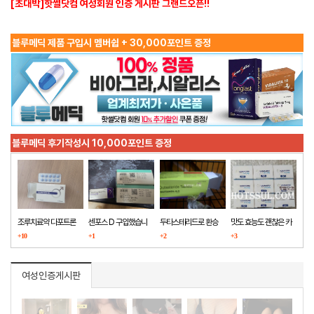
[초대박]핫썰닷컴 여성회원 인증 게시판 그랜드오픈!!
블루메딕 제품 구입시 멤버쉽 + 30,000포인트 증정
블루메딕 후기작성시 10,000포인트 증정
조루치료약 다포트론
센포스 D 구입했습니
두타스테리드로 환승
맛도 효능도 괜찮은 카
구매했습니다
+10
다
+1
+2
마그라
+3
여성인증게시판