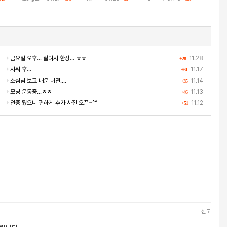
금요일 오후... 살며시 한장... ㅎㅎ
11.28
+28
샤워 후...
11.17
+61
소심님 보고 배운 버젼....
11.14
+35
모닝 운동중...ㅎㅎ
11.13
+46
인증 됬으니 편하게 추가 사진 오픈~^^
11.12
+51
신고