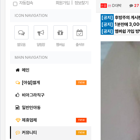
자동접속
회원가입
|
정보찾기
D대박
27
인증
ICON NAVIGATION
[공지]
후방주의 게시판
[공지]
1분만에 3,0
[공지]
멤버쉽 가입 방
썰모음
알림장
멤버쉽
출석부
MAIN NAVIGATION
메인
[야설]썰게
new
비아그라직구
일반인야동
제휴업체
new
커뮤니티
new