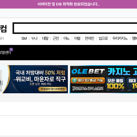
서버이전 및 DB 최적화 완료되었습니다..
컴
SM
누나
대딸
근친
야노
야썰
전여친
입으로
우리카지노
멤
쉼터
|
|
|
|
|
|
|
|
|
N
핫썰센터