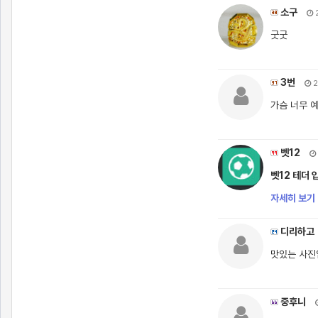
소구
2
굿굿
3번
2
가슴 너무 
벳12
벳12 테더 
자세히 보기 
디리하고
맛있는 사진
중후니