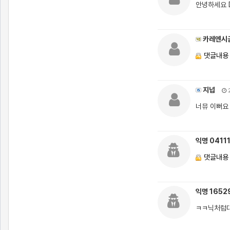
안녕하세요 
카레엔시
댓글내용
지넙
2
너뮤 이뻐요
익명 0411
댓글내용
익명 1652
ㅋㅋ닉처럼