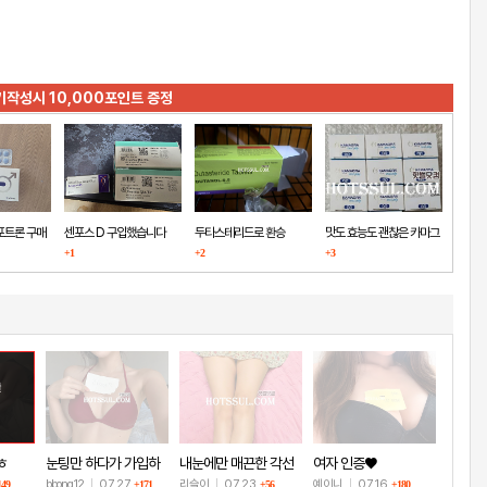
기작성시 10,000포인트 증정
포트론 구매
센포스 D 구입했습니다
두타스테리드로 환승
맛도 효능도 괜찮은 카마그
+1
+2
+3
라
글
ㅎ
눈팅만 하다가 가입하
내눈에만 매끈한 각선
여자 인증♥
고 인증!
미
bbong12
|
07.27
리슬이
|
07.23
예이니
|
07.16
149
+171
+56
+180