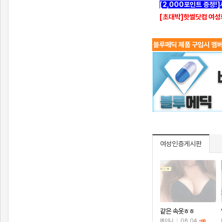
[2,000포인트 증정!
[초대박]핫썰닷컴 여성
블루메딕 제품 구입시 멤버
여성인증게시판
같은 속옷ㅎㅎ
예이니
|
08.04
+60