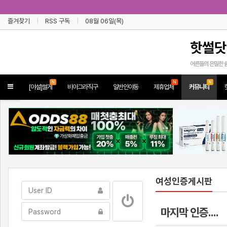
즐겨찾기
RSS 구독
08월 06일(목)
핫썰닷
어른들의 은밀한 
N
N
N
Toggle
[야설]썰게
비아그라직구
일반인야동
제휴업체
커뮤니티
navigation
여성인증게시판
마지막 인증....