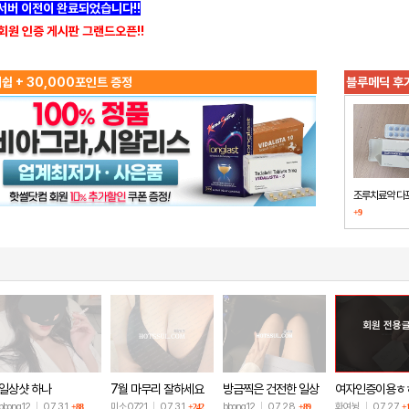
]서버 이전이 완료되었습니다!!
회원 인증 게시판 그랜드오픈!!
쉽 + 30,000포인트 증정
블루메딕 후
조루치료약 다
+9
했습니다
회원 전용
일상샷 하나
7월 마무리 잘하세요
방금찍은 건전한 일상
여자인증이용ㅎ
🫶
샷
bbong12
|
07.31
미소0721
|
07.31
bbong12
|
07.28
화여뉭
|
07.27
+88
+242
+89
+