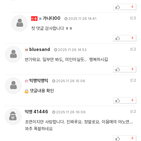
0
가나다00
신고
인증
2025.11.26 14:41
첫 댓글 감사합니다 ㅎㅎ
0
bluesand
신고
2025.11.26 14:53
반가워요. 일부만 봐도, 미인이실듯.. 행복하시길
0
익명익명익
신고
2025.11.26 15:06
댓글내용 확인
0
익명 41446
신고
2025.11.26 16:06
초면이지만 사랑합니다. 진짜루요. 정말로요. 이몸매의 야노면...
꽈추 폭팔하네요
0