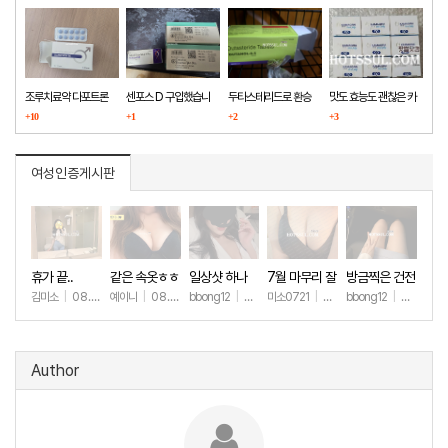
조루치료약 다포트론
센포스 D 구입했습니
두타스테리드로 환승
맛도 효능도 괜찮은 카
구매했습니다
+10
다
+1
+2
마그라
+3
여성인증게시판
휴가 끝..
같은 속옷ㅎㅎ
일상샷 하나
7월 마무리 잘
방금찍은 건전
하세요🫶
한 일상샷
김미소
|
08.07
예이니
|
08.04
bbong12
|
07.31
미소0721
|
07.31
bbong12
|
07.28
+174
+69
+90
+259
+9
Author