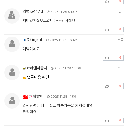
0
익명 54176
신고
2025.11.28 04:08
재미있게잘보고갑니다~~감사해요
0
Dkidjrn1
신고
2025.11.28 06:48
대박이네요....
0
카레엔시금치
신고
2025.11.28 10:06
댓글내용 확인
0
짬짬이
신고
인증
2025.11.28 11:59
와~ 탄력이 너무 좋고 이쁜가슴을 가지셨네요
환영해요
0