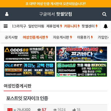
초 대박! 여성 인증 게시판이 오픈되었습니다!!
구글에서
핫썰닷컴
썰게
비아그라직구
일반인야동
제휴업체
커뮤니티
핫썰센터
공지사항
여성인증게시판
자유게시판
이용후기
가입인
여성인증게시판
포스트잇 모자이크 인증
가나다00
57
1624
18
인증