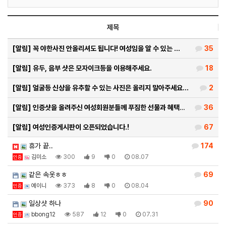
제목
[알림]
꼭 야한사진 안올리셔도 됩니다! 여성임을 알 수 있는 …
35
[알림]
유두, 음부 샷은 모자이크등을 이용해주세요.
18
[알림]
얼굴등 신상을 유추할 수 있는 사진은 올리지 말아주세요…
2
[알림]
인증샷을 올려주신 여성회원분들께 푸짐한 선물과 혜택을 …
36
[알림]
여성인증게시판이 오픈되었습니다.!
67
휴가 끝..
174
김미소
300
9
0
08.07
인증
같은 속옷ㅎㅎ
69
예이니
373
8
0
08.04
인증
일상샷 하나
90
bbong12
587
12
0
07.31
인증