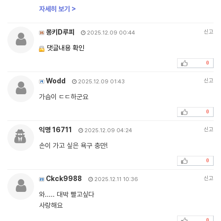
자세히 보기 >
몽키D루피
신고
2025.12.09 00:44
댓글내용 확인
0
Wodd
신고
2025.12.09 01:43
가슴이 ㄷㄷ하군요
0
익명 16711
신고
2025.12.09 04:24
손이 가고 싶은 욕구 충만!
0
Ckck9988
신고
2025.12.11 10:36
와..... 대박 빨고싶다
사랑해요
0