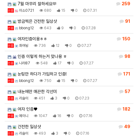
7월 마무리 잘하세요🫶
259
미소0721
680
15
0
07.31
인증
방금찍은 건전한 일상샷
91
bbong12
643
9
0
07.28
인증
여자인증이용ㅎㅎ
150
화여뉭
736
12
0
07.27
인증
인증 이렇게 하는거 맞나용 ㅎ
98
나라87
548
17
0
07.27
인증
눈팅만 하다가 가입하고 인증!
171
bbong12
750
15
0
07.27
인증
내눈에만 매끈한 각선미
57
리슬이
451
3
0
07.23
인증
여자 인증♥
182
예이니
1047
16
0
07.16
인증
건전한 일상샷
49
리슬이
493
3
0
07.16
인증