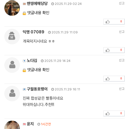
맨띵에해당당
신고
2025.11.29 02:24
댓글내용 확인
0
익명 07089
신고
2025.11.29 11:09
개육덕지시네요 ㅎㅎ
0
노다김
신고
2025.11.29 14:24
댓글내용 확인
0
구월동호랭이
신고
2025.11.29 16:11
진짜 합성같은 빨통이네요
위대하십니다.추천!!!
0
윤지
1시간전