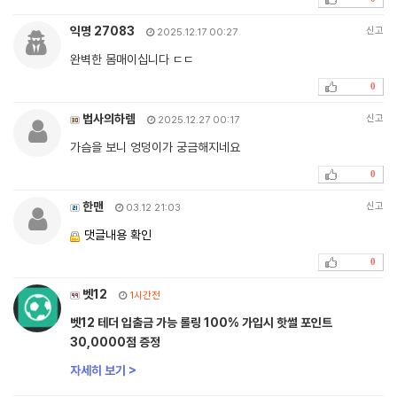
익명 27083
신고
2025.12.17 00:27
완벽한 몸매이십니다 ㄷㄷ
0
법사의하렘
신고
2025.12.27 00:17
가슴을 보니 엉덩이가 궁금해지네요
0
한맨
신고
03.12 21:03
댓글내용 확인
0
벳12
1시간전
벳12 테더 입출금 가능 롤링 100% 가입시 핫썰 포인트
30,0000점 증정
자세히 보기 >