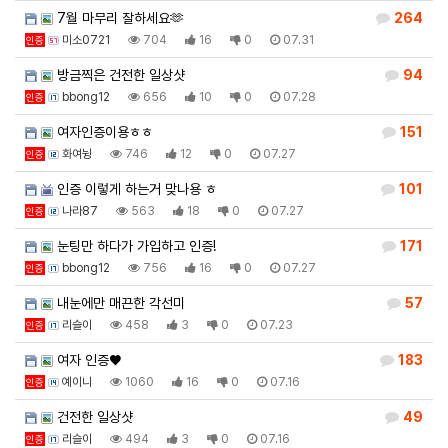
7월 마무리 잘하세요🫶
264
미소0721
704
16
0
07.31
인증
방금찍은 건전한 일상샷
94
bbong12
656
10
0
07.28
인증
여자인증이용ㅎㅎ
151
화여뉭
746
12
0
07.27
인증
인증 이렇게 하는거 맞나용 ㅎ
101
나라87
563
18
0
07.27
인증
눈팅만 하다가 가입하고 인증!
171
bbong12
756
16
0
07.27
인증
내눈에만 매끈한 각선미
57
리슬이
458
3
0
07.23
인증
여자 인증♥
183
예이니
1060
16
0
07.16
인증
건전한 일상샷
49
리슬이
494
3
0
07.16
인증