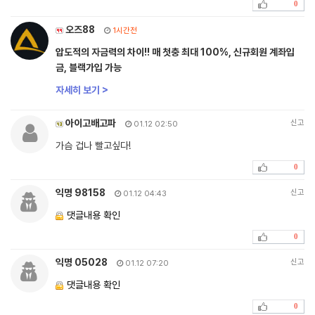
0
오즈88
1시간전
압도적의 자금력의 차이!! 매 첫충 최대 100%, 신규회원 계좌입
금, 블랙가입 가능
자세히 보기 >
아이고배고파
신고
01.12 02:50
가슴 겁나 빨고싶다!
0
익명 98158
신고
01.12 04:43
댓글내용 확인
0
익명 05028
신고
01.12 07:20
댓글내용 확인
0