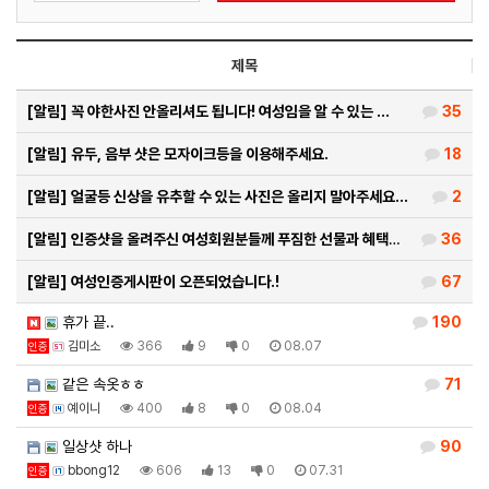
제목
[알림]
꼭 야한사진 안올리셔도 됩니다! 여성임을 알 수 있는 …
35
[알림]
유두, 음부 샷은 모자이크등을 이용해주세요.
18
[알림]
얼굴등 신상을 유추할 수 있는 사진은 올리지 말아주세요…
2
[알림]
인증샷을 올려주신 여성회원분들께 푸짐한 선물과 혜택을 …
36
[알림]
여성인증게시판이 오픈되었습니다.!
67
휴가 끝..
190
김미소
366
9
0
08.07
인증
같은 속옷ㅎㅎ
71
예이니
400
8
0
08.04
인증
일상샷 하나
90
bbong12
606
13
0
07.31
인증