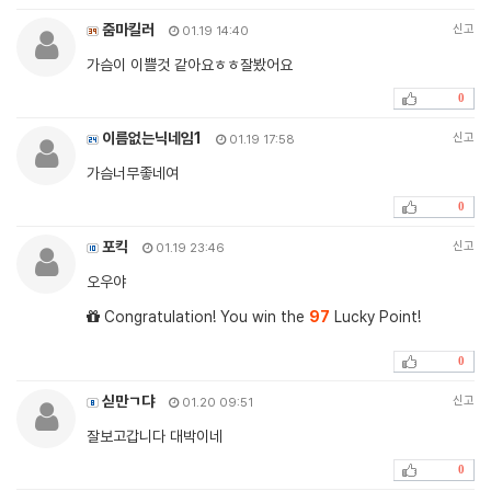
줌마킬러
신고
01.19 14:40
가슴이 이쁠것 같아요ㅎㅎ잘봤어요
0
이름없는닉네임1
신고
01.19 17:58
가슴너무좋네여
0
포킥
신고
01.19 23:46
오우야
Congratulation! You win the
97
Lucky Point!
0
싣만ㄱ댜
신고
01.20 09:51
잘보고갑니다 대박이네
0