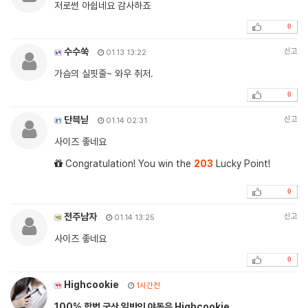
저로썬 아쉽네요 감사하죠
0
수수쑥
신고
01.13 13:22
가슴의 실핏줄~ 와우 취저.
0
단븍닏
신고
01.14 02:31
사이즈 좋네요
Congratulation! You win the
203
Lucky Point!
0
전주남자
신고
01.14 13:25
사이즈 좋네요
0
Highcookie
1시간전
100% 합법 국산 일반인 야동은 Highcookie