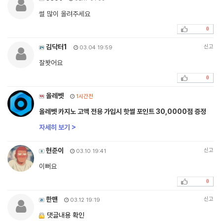
썰 많이 올려주세요
0
김닥터1
신고
03.04 19:59
잘봣어요
0
올레벳
1시간전
올레벳 카지노 고액 전용 가입시 핫썰 포인트 30,0000점 증정
자세히 보기 >
현준이
신고
03.10 19:41
이뻐요
0
한맨
신고
03.12 19:19
댓글내용 확인