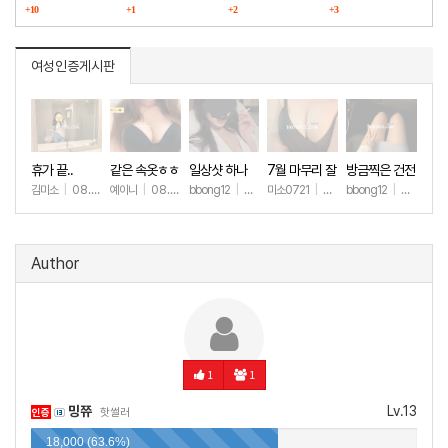
구매했습니다
+10
다
+1
+2
마그라
+3
여성인증게시판
휴가 끝..
같은 속옷ㅎㅎ
일상샷 하나
7월 마무리 잘
방금찍은 건전
하세요🫶
한 일상샷
김미소
|
08.07
예이니
|
08.04
bbong12
|
07.31
미소0721
|
07.31
bbong12
|
07.28
+190
+71
+90
+264
+9
Author
1
1
밍쮸
Lv.13
인증
핫썰러
18,000 (63.6%)