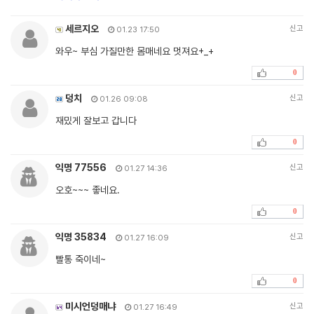
세르지오
신고
01.23 17:50
와우~ 부심 가질만한 몸매네요 멋져요+_+
0
덩치
신고
01.26 09:08
재밌게 잘보고 갑니다
0
익명 77556
신고
01.27 14:36
오호~~~ 좋네요.
0
익명 35834
신고
01.27 16:09
빨통 죽이네~
0
미시언덩매냐
신고
01.27 16:49