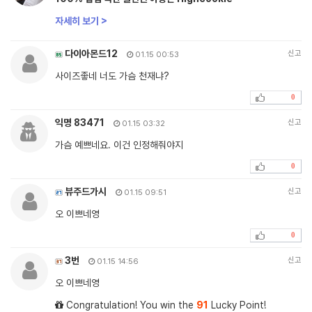
자세히 보기 >
다이아몬드12
신고
01.15 00:53
사이즈좋네 너도 가슴 천재냐?
0
익명 83471
신고
01.15 03:32
가슴 예쁘네요. 이건 인정해줘야지
0
뷰주드가시
신고
01.15 09:51
오 이쁘네영
0
3번
신고
01.15 14:56
오 이쁘네영
Congratulation! You win the
91
Lucky Point!