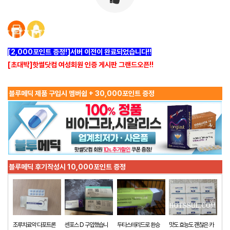
[2,000포인트 증정!]서버 이전이 완료되었습니다!!
[초대박]핫썰닷컴 여성회원 인증 게시판 그랜드오픈!!
블루메딕 제품 구입시 멤버쉽 + 30,000포인트 증정
블루메딕 후기작성시 10,000포인트 증정
조루치료약 다포트론
센포스 D 구입했습니
두타스테리드로 환승
맛도 효능도 괜찮은 카