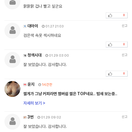
핡핡핡 겁나 빨고 싶군요
0
대아이
신고
01.27 21:03
검은색 속옷 섹시하네요
0
청색시대
신고
01.29 03:00
잘 보았습니다. 감사합니다.
0
윤지
1시간전
썰게가 그냥 커피라면 멤버쉽 썰은 TOP네요.. 밤새 보는중..
자세히 보기 >
3번
신고
01.29 09:02
잘 보았습니다. 감사합니다.