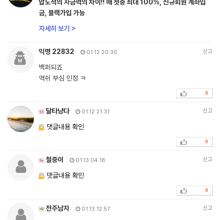
압도적의 자금력의 차이!! 매 첫충 최대 100%, 신규회원 계좌입
금, 블랙가입 가능
자세히 보기 >
익명 22832
신고
01.12 20:30
백퍼되죠
역쉬 부심 인정 ㅋ
0
달타냥다
신고
01.12 21:31
댓글내용 확인
0
철중이
신고
01.13 04:18
댓글내용 확인
0
전주남자
신고
01.13 12:57