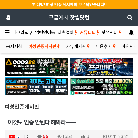
초 대박! 여성 인증 게시판이 오픈되었습니다!!
구글에서
핫썰닷컴
썰게
비아그라직구
일반인야동
제휴업체
커뮤니티
핫썰센터
공지사항
여성인증게시판
자유게시판
이용후기
가입인
여성인증게시판
이것도 인증 안된다 해봐라ㅡㅡ
밍쮸
55
1554
6
01.11 23:21
인증