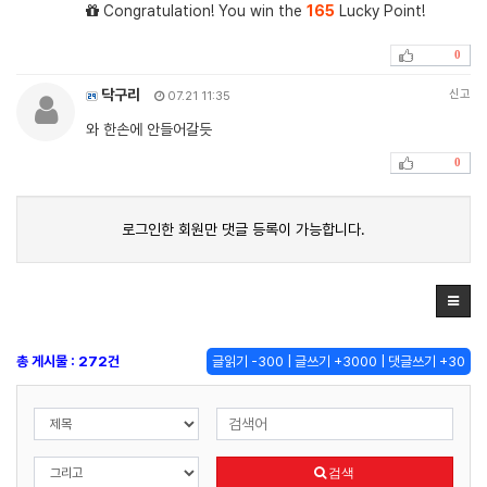
Congratulation! You win the
165
Lucky Point!
0
닥구리
신고
07.21 11:35
와 한손에 안들어갈듯
0
로그인한 회원만 댓글 등록이 가능합니다.
총 게시물 : 272건
글읽기 -300 | 글쓰기 +3000 | 댓글쓰기 +30
검색