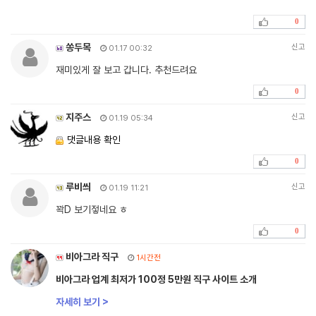
0
쏭두목
신고
01.17 00:32
재미있게 잘 보고 갑니다. 추천드려요
0
지주스
신고
01.19 05:34
댓글내용 확인
0
루비씌
신고
01.19 11:21
꽉D 보기젛네요 ㅎ
0
비아그라 직구
1시간전
비아그라 업계 최저가 100정 5만원 직구 사이트 소개
자세히 보기 >