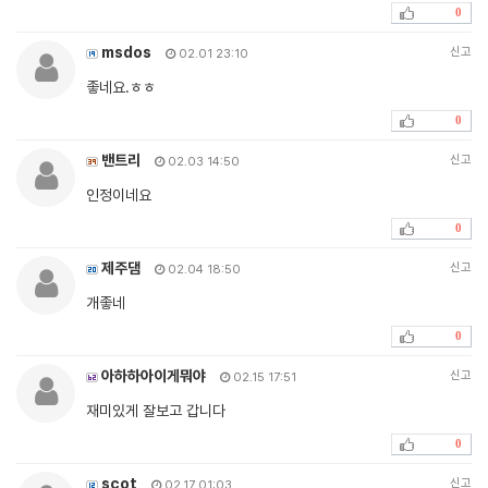
0
msdos
신고
02.01 23:10
좋네요.ㅎㅎ
0
밴트리
신고
02.03 14:50
인정이네요
0
제주댐
신고
02.04 18:50
개좋네
0
아하하아이게뭐야
신고
02.15 17:51
재미있게 잘보고 갑니다
0
scot
신고
02.17 01:03