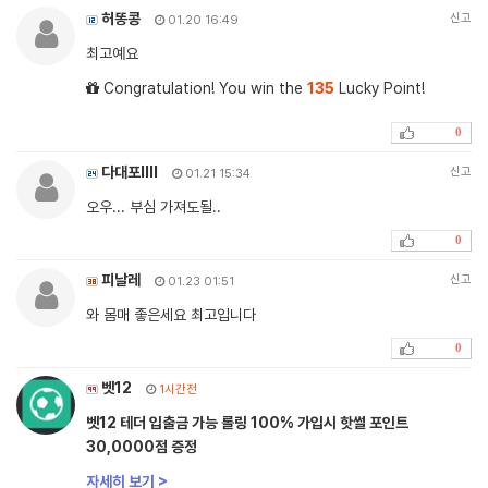
허똥콩
신고
01.20 16:49
최고예요
Congratulation! You win the
135
Lucky Point!
0
다대포llII
신고
01.21 15:34
오우... 부심 가져도될..
0
피날레
신고
01.23 01:51
와 몸매 좋은세요 최고입니다
0
벳12
1시간전
벳12 테더 입출금 가능 롤링 100% 가입시 핫썰 포인트
30,0000점 증정
자세히 보기 >