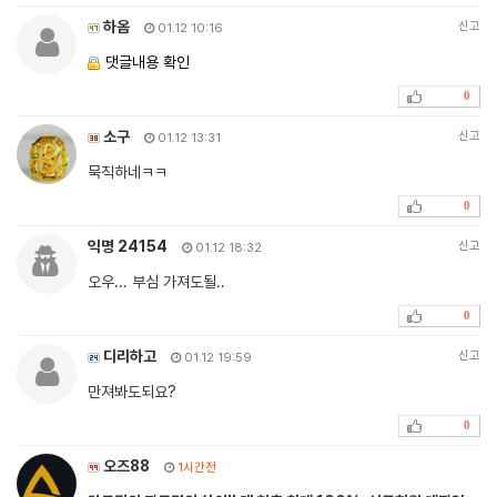
하옴
신고
01.12 10:16
댓글내용 확인
0
소구
신고
01.12 13:31
묵직하네ㅋㅋ
0
익명 24154
신고
01.12 18:32
오우... 부심 가져도될..
0
디리하고
신고
01.12 19:59
만져봐도되요?
0
오즈88
1시간전