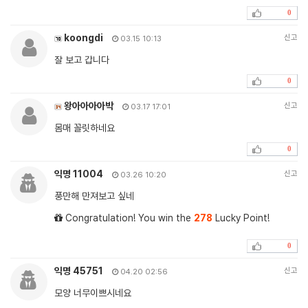
0
koongdi
신고
03.15 10:13
잘 보고 갑니다
0
왕아아아아박
신고
03.17 17:01
몸매 꼴릿하네요
0
익명 11004
신고
03.26 10:20
풍만해 만져보고 싶네
Congratulation! You win the
278
Lucky Point!
0
익명 45751
신고
04.20 02:56
모양 너무이쁘시네요