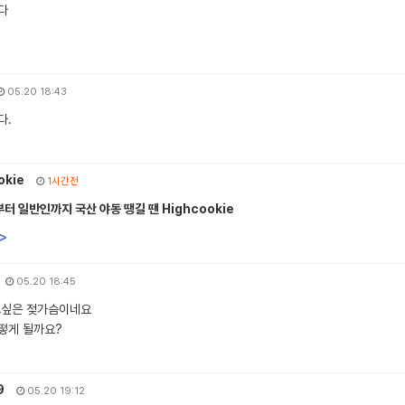
다
~
05.20 18:43
다.
okie
1시간전
 일반인까지 국산 야동 땡길 땐 Highcookie
>
05.20 18:45
고싶은 젖가슴이네요
떻게 될까요?
9
05.20 19:12