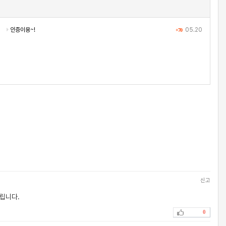
인증이용~!
05.20
+70
신고
드립니다.
0