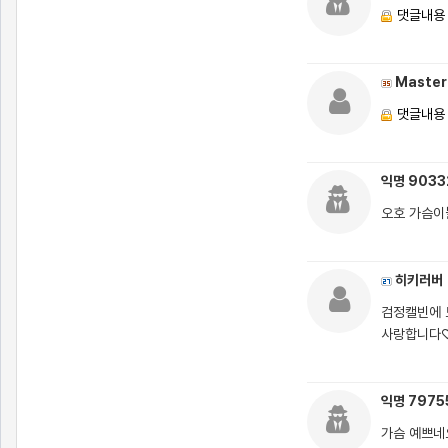
댓글내용
Master
댓글내용
익명 903
오호 가슴이
히키러버
검정캘빈에 
사랑합니다
익명 7975
가슴 예쁘네