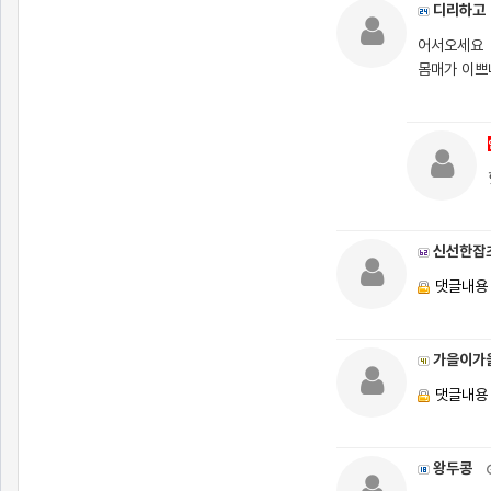
디리하고
어서오세요
몸매가 이쁘
신선한잡
댓글내용
가을이가
댓글내용
왕두콩