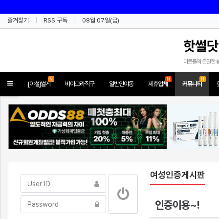
즐겨찾기
RSS 구독
08월 07일(금)
핫썰닷
어른들의 은밀한 
N
N
N
Toggle
[야설]썰게
비아그라직구
일반인야동
제휴업체
커뮤니티
navigation
여성인증게시판
인증이용~!