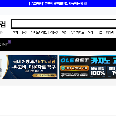
[무료충전]1분만에 6천포인트 획득하는 방법!
컴
섹파
동생
카지노사이트
여동생
여친
우리카지노
아다
네토
엄마랑
쉼터
|
|
|
|
|
|
|
|
|
N
핫썰센터