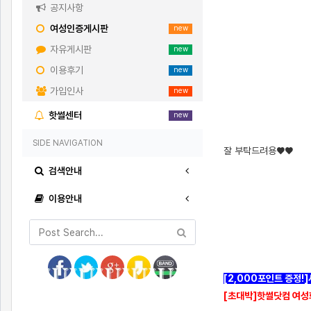
공지사항
여성인증게시판
new
자유게시판
new
이용후기
new
가입인사
new
핫썰센터
new
SIDE NAVIGATION
잘 부탁드려용♥♥
검색안내
이용안내
[2,000포인트 증정!
[초대박]핫썰닷컴 여성