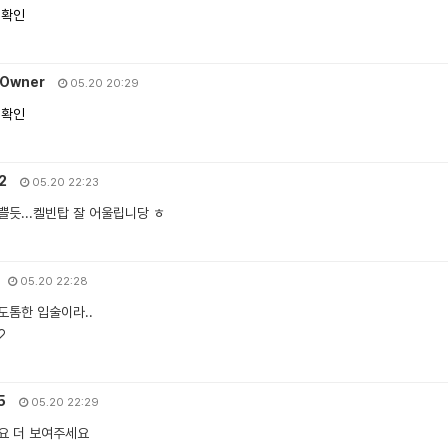
 확인
Owner
05.20 20:29
 확인
32
05.20 22:23
쁠듯...켈빈탑 잘 어울립니당 ㅎ
05.20 22:28
도톰한 입술이라..
♡
5
05.20 22:29
요 더 보여주세요