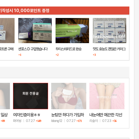
기작성시 10,000포인트 증정
포트론 구매
센포스 D 구입했습니다
두타스테리드로 환승
맛도 효능도 괜찮은 카마그
+1
+2
+3
라
회원 전용글
 일상
여자인증이용ㅎㅎ
눈팅만 하다가 가입하
내눈에만 매끈한 각선
고 인증!
미
8
화여뉭
|
07.27
bbong12
|
07.27
리슬이
|
07.23
+89
+149
+171
+56