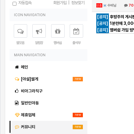
자동접속
회원가입
|
정보찾기
수비닝
70
인증
ICON NAVIGATION
[공지]
후방주의 게시판
[공지]
1분만에 3,0
[공지]
멤버쉽 가입 방
썰모음
알림장
멤버쉽
출석부
MAIN NAVIGATION
메인
[야설]썰게
new
비아그라직구
일반인야동
제휴업체
new
커뮤니티
new