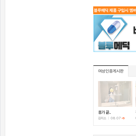
블루메딕 제품 구입시 멤버
여성인증게시판
휴가 끝..
김미소
|
08.07
+9