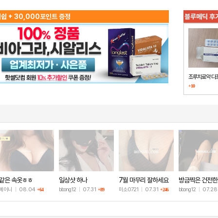
쉽 + 30,000포인트 증정
블루메딕 후
조루치료약 다
+10
했습니다
같은 속옷ㅎㅎ
일상샷 하나
7월 마무리 잘하세요
방금찍은 건전한
🫶
샷
예이니
|
08.04
bbong12
|
07.31
미소0721
|
07.31
bbong12
|
07.2
+64
+89
+246