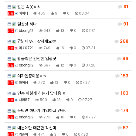
같은 속옷ㅎㅎ
81
예이니
465
9
0
08.04
인증
일상샷 하나
91
bbong12
643
13
0
07.31
인증
7월 마무리 잘하세요🫶
268
미소0721
749
16
0
07.31
인증
방금찍은 건전한 일상샷
96
bbong12
687
12
0
07.28
인증
여자인증이용ㅎㅎ
153
화여뉭
772
12
0
07.27
인증
인증 이렇게 하는거 맞나용 ㅎ
103
나라87
593
18
0
07.27
인증
눈팅만 하다가 가입하고 인증!
174
bbong12
778
16
0
07.27
인증
내눈에만 매끈한 각선미
57
리슬이
471
3
0
07.23
인증