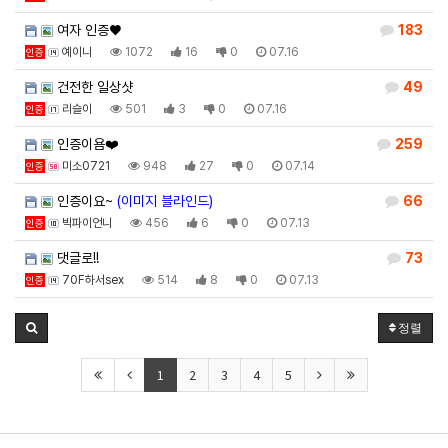
여자 인증♥
183
예이니
1072
16
0
07.16
인증
건전한 일상샷
49
리슬이
501
3
0
07.16
인증
인증이욤❤️
259
미소0721
948
27
0
07.14
인증
인증이요~
(이미지 블라인드)
66
빅파이언니
456
6
0
07.13
인증
댓글로!!
73
70F하서sex
514
8
0
07.13
인증
정렬
1
2
3
4
5