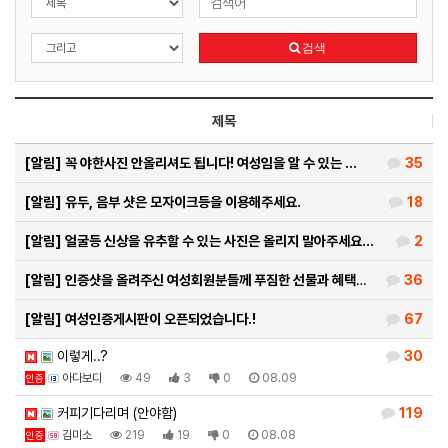
검색
제목
[알림]
꼭 야한사진 안올리셔도 됩니다! 여성임을 알 수 있는 …
35
[알림]
유두, 음부 샷은 모자이크등을 이용해주세요.
18
[알림]
얼굴등 신상을 유추할 수 있는 사진은 올리지 말아주세요…
2
[알림]
인증샷을 올려주신 여성회원분들께 푸짐한 선물과 혜택을 …
36
[알림]
여성인증게시판이 오픈되었습니다.!
67
이렇게..?
30
아다보디
49
3
0
08.09
인증
커피기다리며 (안야함)
119
김미소
219
19
0
08.08
인증