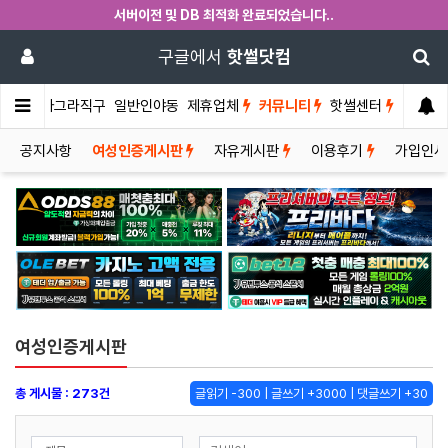
서버이전 및 DB 최적화 완료되었습니다..
구글에서
핫썰닷컴
썰게
비아그라직구
일반인야동
제휴업체
커뮤니티
핫썰센터
공지사항
여성인증게시판
자유게시판
이용후기
가입인
여성인증게시판
총 게시물 : 273건
글읽기 -300 | 글쓰기 +3000 | 댓글쓰기 +30