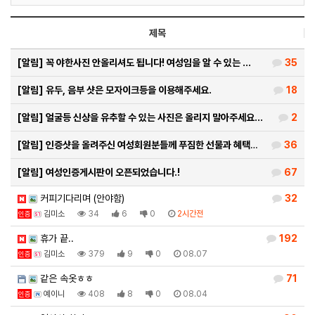
제목
[알림]
꼭 야한사진 안올리셔도 됩니다! 여성임을 알 수 있는 …
35
[알림]
유두, 음부 샷은 모자이크등을 이용해주세요.
18
[알림]
얼굴등 신상을 유추할 수 있는 사진은 올리지 말아주세요…
2
[알림]
인증샷을 올려주신 여성회원분들께 푸짐한 선물과 혜택을 …
36
[알림]
여성인증게시판이 오픈되었습니다.!
67
커피기다리며 (안야함)
32
김미소
34
6
0
2시간전
인증
휴가 끝..
192
김미소
379
9
0
08.07
인증
같은 속옷ㅎㅎ
71
예이니
408
8
0
08.04
인증