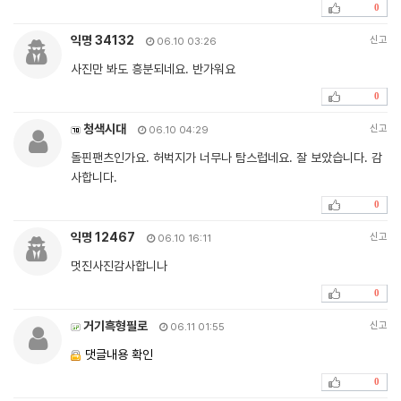
0
익명 34132
신고
06.10 03:26
사진만 봐도 흥분되네요. 반가워요
0
청색시대
신고
06.10 04:29
돌핀팬츠인가요. 허벅지가 너무나 탐스럽네요. 잘 보았습니다. 감
사합니다.
0
익명 12467
신고
06.10 16:11
멋진사진감사합니나
0
거기흑형필로
신고
06.11 01:55
댓글내용 확인
0