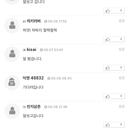
잘보고 갑니다
0
히키러버
신고
06.06 17:55
하앗! 허벅지 할짝할짝
0
kisai
신고
06.07 03:43
잘 봤습니다.
0
익명 48832
신고
06.08 08:30
기다려집니다
0
민지삼춘
신고
06.08 21:38
잘보고갑니다
0