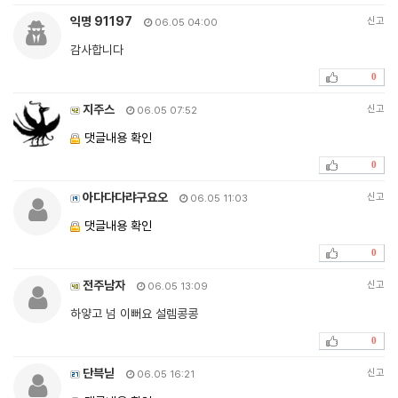
익명 91197
신고
06.05 04:00
감사합니다
0
지주스
신고
06.05 07:52
댓글내용 확인
0
아다다다랴구요오
신고
06.05 11:03
댓글내용 확인
0
전주남자
신고
06.05 13:09
하얗고 넘 이뻐요 설렘콩콩
0
단븍닏
신고
06.05 16:21