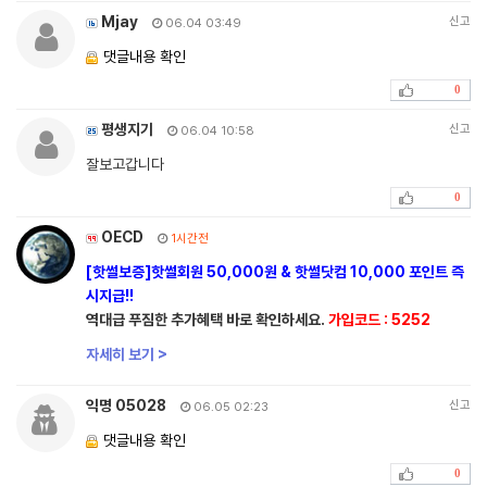
Mjay
신고
06.04 03:49
댓글내용 확인
0
평생지기
신고
06.04 10:58
잘보고갑니다
0
OECD
1시간전
[핫썰보증]핫썰회원 50,000원 & 핫썰닷컴 10,000 포인트 즉
시지급!!
역대급 푸짐한 추가혜택 바로 확인하세요.
가입코드 : 5252
자세히 보기 >
익명 05028
신고
06.05 02:23
댓글내용 확인
0