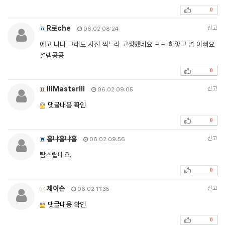
0
R로che
신고
06.02 08:24
에고 니니 그래도 사진 찍느라 고생했네요 ㅋㅋ 하얗고 넘 이뻐요
설렘콩콩
0
lllMasterlll
신고
06.02 09:05
댓글내용 확인
0
흠냐흠냐흠
신고
06.02 09:56
탐스럽네요.
0
제이슨
신고
06.02 11:35
댓글내용 확인
0