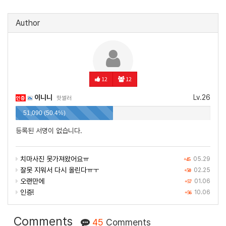
Author
12
12
이니니
Lv.26
인증
핫썰러
51,090 (50.4%)
등록된 서명이 없습니다.
치마사진 못가져왔어요ㅠ
05.29
+45
잘못 지워서 다시 올린다ㅠㅜ
02.25
+50
오랜만에
01.06
+57
인증!
10.06
+56
Comments
45
Comments