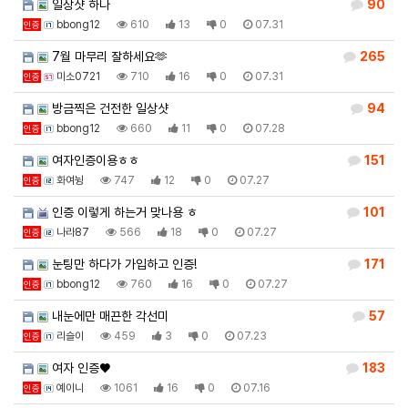
일상샷 하나
90
bbong12
610
13
0
07.31
인증
7월 마무리 잘하세요🫶
265
미소0721
710
16
0
07.31
인증
방금찍은 건전한 일상샷
94
bbong12
660
11
0
07.28
인증
여자인증이용ㅎㅎ
151
화여뉭
747
12
0
07.27
인증
인증 이렇게 하는거 맞나용 ㅎ
101
나라87
566
18
0
07.27
인증
눈팅만 하다가 가입하고 인증!
171
bbong12
760
16
0
07.27
인증
내눈에만 매끈한 각선미
57
리슬이
459
3
0
07.23
인증
여자 인증♥
183
예이니
1061
16
0
07.16
인증