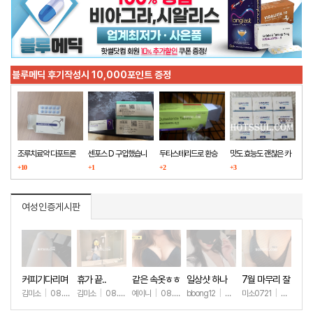
블루메딕 후기작성시 10,000포인트 증정
조루치료약 다포트론
센포스 D 구입했습니
두타스테리드로 환승
맛도 효능도 괜찮은 카
구매했습니다
+10
다
+1
+2
마그라
+3
여성인증게시판
커피기다리며
휴가 끝..
같은 속옷ㅎㅎ
일상샷 하나
7월 마무리 잘
(안야함)
하세요🫶
김미소
|
08.08
김미소
|
08.07
예이니
|
08.04
bbong12
|
07.31
미소0721
|
07.31
+32
+192
+71
+90
+2