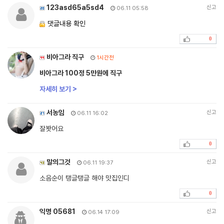
123asd65a5sd4
신고
06.11 05:58
댓글내용 확인
0
비아그라 직구
1시간전
비아그라 100정 5만원에 직구
자세히 보기 >
서농임
신고
06.11 16:02
잘봣어요
0
말의그것
신고
06.11 19:37
소음순이 탱글탱글 해야 맛집인디
0
익명 05681
신고
06.14 17:09