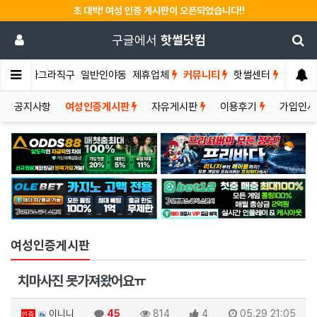
초 대박! 여성 인증 게시판이 오픈되었습니다!!
구글에서
핫썰닷컴
썰게
비아그라직구
일반인야동
제휴업체
커뮤니티
핫썰센터
공지사항
여성인증게시판
자유게시판
이용후기
가입인
여성인증게시판
치마사진 못가져왔어요ㅠ
이니니
45
814
4
05.29 21:05
인증