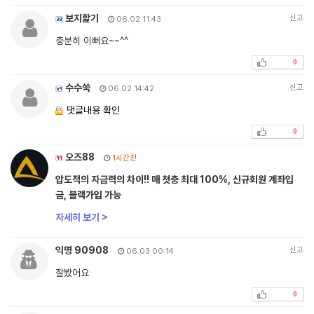
보지핥기
신고
06.02 11:43
충분히 이뻐요~~^^
0
수수쑥
신고
06.02 14:42
댓글내용 확인
0
오즈88
1시간전
압도적의 자금력의 차이!! 매 첫충 최대 100%, 신규회원 계좌입
금, 블랙가입 가능
자세히 보기 >
익명 90908
신고
06.03 00:14
잘봤어요
0