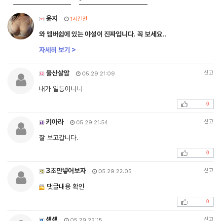
윤지
1시간전
와 멤버쉽에 있는 야설이 진짜입니다. 꼭 보세요..
자세히 보기 >
울산살암
신고
05.29 21:09
내가 일등이니니
0
키아라
신고
05.29 21:54
잘 보고갑니다.
0
3초만넣어보자
신고
05.29 22:05
댓글내용 확인
0
섻섻
신고
05.29 22:15