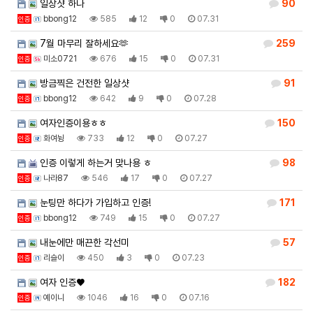
일상샷 하나
90
bbong12
585
12
0
07.31
인증
7월 마무리 잘하세요🫶
259
미소0721
676
15
0
07.31
인증
방금찍은 건전한 일상샷
91
bbong12
642
9
0
07.28
인증
여자인증이용ㅎㅎ
150
화여뉭
733
12
0
07.27
인증
인증 이렇게 하는거 맞나용 ㅎ
98
나라87
546
17
0
07.27
인증
눈팅만 하다가 가입하고 인증!
171
bbong12
749
15
0
07.27
인증
내눈에만 매끈한 각선미
57
리슬이
450
3
0
07.23
인증
여자 인증♥
182
예이니
1046
16
0
07.16
인증