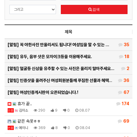
검색
제목
[알림]
꼭 야한사진 안올리셔도 됩니다! 여성임을 알 수 있는 …
35
[알림]
유두, 음부 샷은 모자이크등을 이용해주세요.
18
[알림]
얼굴등 신상을 유추할 수 있는 사진은 올리지 말아주세요…
2
[알림]
인증샷을 올려주신 여성회원분들께 푸짐한 선물과 혜택을 …
36
[알림]
여성인증게시판이 오픈되었습니다.!
67
휴가 끝..
174
김미소
290
9
0
08.07
인증
같은 속옷ㅎㅎ
69
예이니
369
8
0
08.04
인증