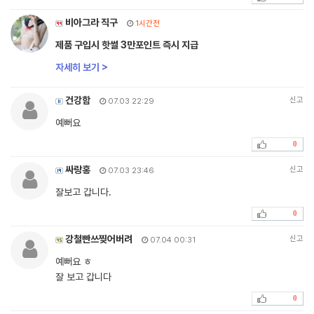
비아그라 직구
1시간전
제품 구입시 핫썰 3만포인트 즉시 지급
자세히 보기 >
건강함
신고
07.03 22:29
예뻐요
0
싸랑홍
신고
07.03 23:46
잘보고 갑니다.
0
강철빤쓰찢어버려
신고
07.04 00:31
예뻐요 ㅎ
잘 보고 갑니다
0