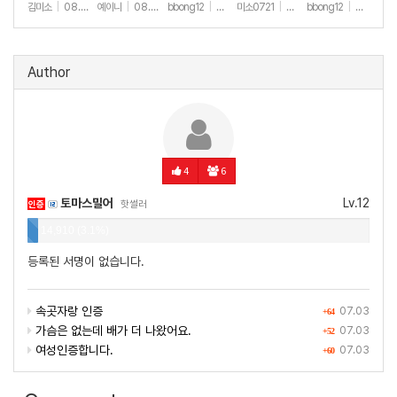
하세요🫶
한 일상샷
김미소
|
08.07
예이니
|
08.04
bbong12
|
07.31
미소0721
|
07.31
bbong12
|
07.28
+174
+69
+90
+259
+9
Author
4
6
토마스밀어
Lv.12
인증
핫썰러
14,910 (3.1%)
등록된 서명이 없습니다.
속곳자랑 인증
07.03
+64
가슴은 없는데 배가 더 나왔어요.
07.03
+52
여성인증합니다.
07.03
+60