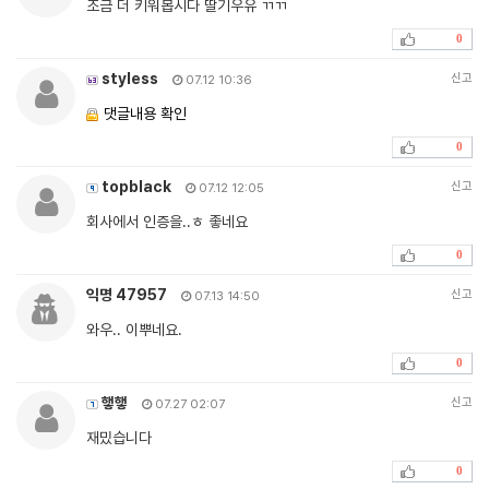
조금 더 키워봅시다 딸기우유 ㄲㄲ
0
styless
신고
07.12 10:36
댓글내용 확인
0
topblack
신고
07.12 12:05
회사에서 인증을..ㅎ 좋네요
0
익명 47957
신고
07.13 14:50
와우.. 이뿌네요.
0
햏햏
신고
07.27 02:07
재밌습니다
0