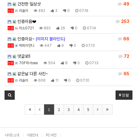
건전한 일상샷
49
리슬이
492
3
0
07.16
인증
인증이욤❤️
253
미소0721
892
26
0
07.14
인증
인증이요~
(이미지 블라인드)
66
빅파이언니
447
6
0
07.13
인증
댓글로!!
72
70F하서sex
504
8
0
07.13
인증
같은날 다른 사진~
65
리슬이
606
11
0
07.10
인증
정렬
1
2
3
4
5
사이트 소개
이용안내
PC 버전
|
|
|