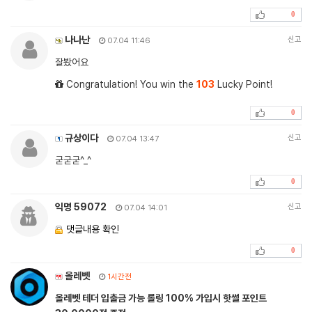
0
나나난
신고
07.04 11:46
잘봤어요
Congratulation! You win the
103
Lucky Point!
0
규상이다
신고
07.04 13:47
굳굳굳^_^
0
익명 59072
신고
07.04 14:01
댓글내용 확인
0
올레벳
1시간전
올레벳 테더 입출금 가능 롤링 100% 가입시 핫썰 포인트