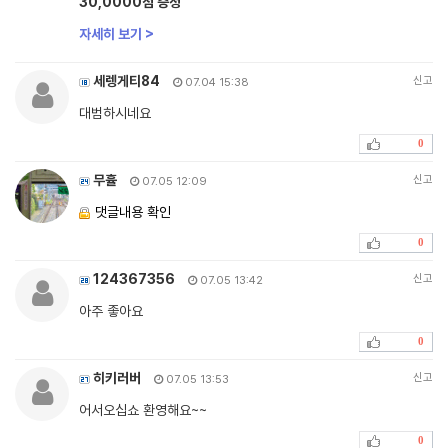
30,0000점 증정
자세히 보기 >
세렝게티84
신고
07.04 15:38
대범하시네요
0
무휼
신고
07.05 12:09
댓글내용 확인
0
124367356
신고
07.05 13:42
아주 좋아요
0
히키러버
신고
07.05 13:53
어서오십쇼 환영해요~~
0