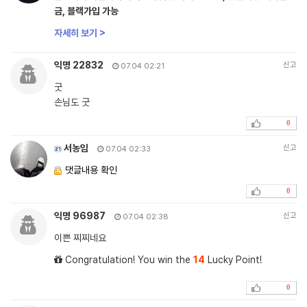
금, 블랙가입 가능
자세히 보기 >
익명 22832
신고
07.04 02:21
굿
손님도 굿
0
서농임
신고
07.04 02:33
댓글내용 확인
0
익명 96987
신고
07.04 02:38
이쁜 찌찌네요
Congratulation! You win the
14
Lucky Point!
0