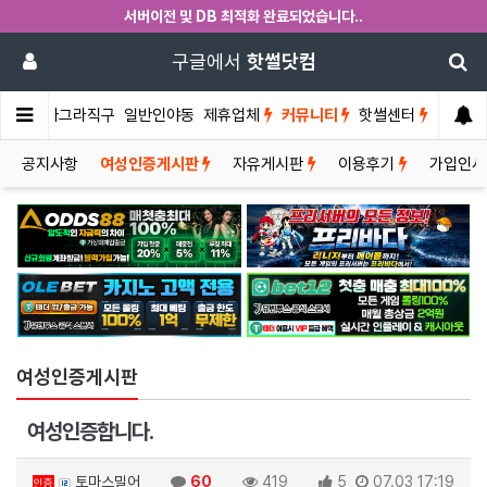
서버이전 및 DB 최적화 완료되었습니다..
구글에서
핫썰닷컴
썰게
비아그라직구
일반인야동
제휴업체
커뮤니티
핫썰센터
공지사항
여성인증게시판
자유게시판
이용후기
가입인
여성인증게시판
여성인증합니다.
토마스밀어
60
419
5
07.03 17:19
인증