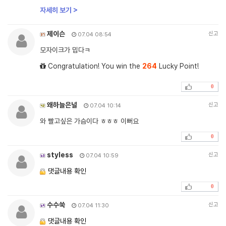
자세히 보기 >
제이슨
신고
07.04 08:54
모자이크가 밉다ㅋ
Congratulation! You win the
264
Lucky Point!
0
왜하늘은널
신고
07.04 10:14
와 빨고싶은 가슴이다 ㅎㅎㅎ 이뻐요
0
styless
신고
07.04 10:59
댓글내용 확인
0
수수쑥
신고
07.04 11:30
댓글내용 확인