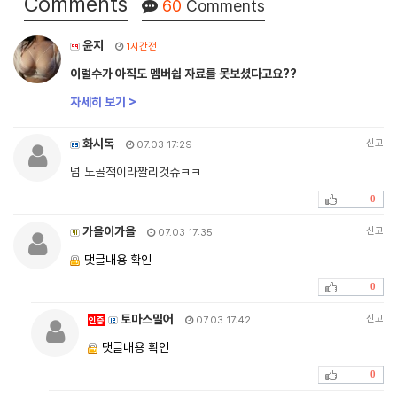
Comments
60
Comments
윤지
1시간전
이럴수가 아직도 멤버쉽 자료를 못보셨다고요??
자세히 보기 >
화시독
신고
07.03 17:29
넘 노골적이라짤리것슈ㅋㅋ
0
가을이가을
신고
07.03 17:35
댓글내용 확인
0
토마스밀어
신고
인증
07.03 17:42
댓글내용 확인
0