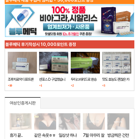
블루메딕 후기작성시 10,000포인트 증정
조루치료약 다포트론
센포스 D 구입했습니
두타스테리드로 환승
맛도 효능도 괜찮은 카
구매했습니다
+10
다
+1
+2
마그라
+3
여성인증게시판
휴가 끝..
같은 속옷ㅎㅎ
일상샷 하나
7월 마무리 잘
방금찍은 건전