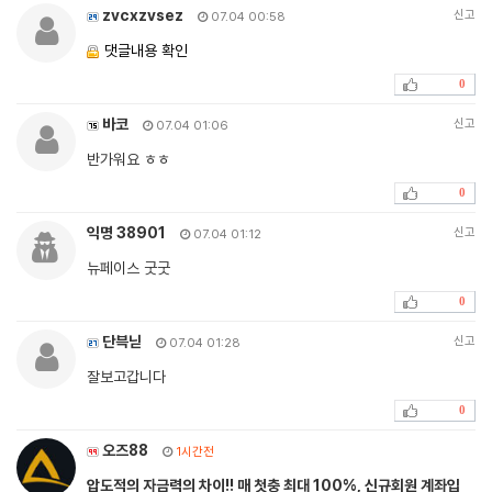
zvcxzvsez
신고
07.04 00:58
댓글내용 확인
0
바코
신고
07.04 01:06
반가워요 ㅎㅎ
0
익명 38901
신고
07.04 01:12
뉴페이스 굿굿
0
단븍닏
신고
07.04 01:28
잘보고갑니다
0
오즈88
1시간전
압도적의 자금력의 차이!! 매 첫충 최대 100%, 신규회원 계좌입