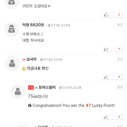
귀인이 오셨네요ㅎ
0
익명 66209
신고
07.06 23:49
ㅎ회사에서..!
대범 하시네요
0
요사카
신고
07.06 23:55
댓글내용 확인
0
토마스밀어
신고
인증
07.09 22:24
75aa입니닷
Congratulation! You win the
47
Lucky Point!
0