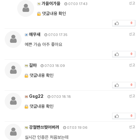
가을이가을
신고
07.03 17:43
댓글내용 확인
0
애무새
신고
07.03 17:35
예쁜 가슴 아주 좋아요
0
길마
신고
07.03 18:09
댓글내용 확인
0
Gsg22
신고
07.03 18:18
댓글내용 확인
0
강철빤쓰찢어버려
신고
07.03 19:06
실시간 인증은 처음보는데