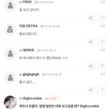
키아라
신고
07.04 03:46
잘 보고 갑니다.
0
익명 39794
신고
07.04 05:00
잘보고갑니다
0
데이비트
신고
07.04 05:27
와 회사에서 제가 다 쫄깃하네요 ㅋㅋ
0
gkgkgkgk
신고
07.04 06:05
빨고 싶다....
0
Highcookie
1시간전
섹트녀 유출작, 합법 일반인 야동 보고싶을 땐? Highcookie