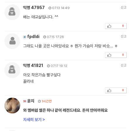
익명 47957
신고
07.13 14:49
배는 애교살입니다. ^^
0
fpdldi
신고
07.15 17:28
그래도 나올 곳은 나와있네요 ㅎ 뭔가 가슴이 저랑 비슷... ㅎ
0
익명 41821
신고
07.17 19:12
아오 작은가슴 빨구싶다
꼴리네
0
윤지
1시간전
와 멤버쉽 썰은 하나 같이 레전드네요. 돈이 안아까워요
자세히 보기 >