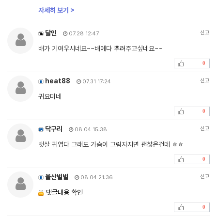
자세히 보기 >
달인
신고
07.28 12:47
배가 기여우시네요~~배에다 뿌려주고싶네요~~
0
heat88
신고
07.31 17:24
귀요미네
0
닥구리
신고
08.04 15:38
뱃살 귀엽다 그래도 가슴이 그림자지면 괜찮은건데 ㅎㅎ
0
울산별별
신고
08.04 21:36
댓글내용 확인
0