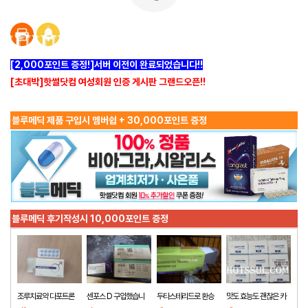
[2,000포인트 증정!]서버 이전이 완료되었습니다!!
[초대박]핫썰닷컴 여성회원 인증 게시판 그랜드오픈!!
블루메딕 제품 구입시 멤버쉽 + 30,000포인트 증정
블루메딕 후기작성시 10,000포인트 증정
조루치료약 다포트론
센포스 D 구입했습니
두타스테리드로 환승
맛도 효능도 괜찮은 카