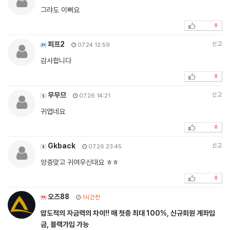
그랴도 이뻐요
0
피프2
신고
07.24 12:59
감사합니다
0
무무므
신고
07.26 14:21
귀엽네요
0
Gkback
신고
07.26 23:45
앙증맞고 귀여우신대요 ㅎㅎ
0
오즈88
1시간전
압도적의 자금력의 차이!! 매 첫충 최대 100%, 신규회원 계좌입
금, 블랙가입 가능