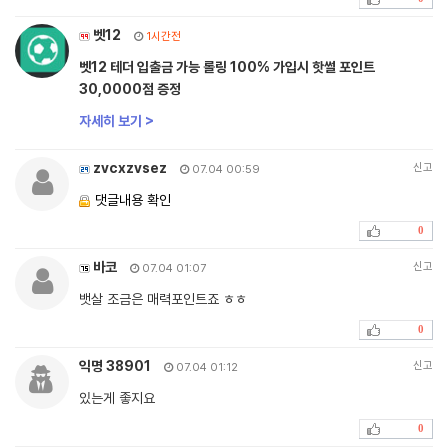
벳12
1시간전
벳12 테더 입출금 가능 롤링 100% 가입시 핫썰 포인트
30,0000점 증정
자세히 보기 >
zvcxzvsez
신고
07.04 00:59
댓글내용 확인
0
바코
신고
07.04 01:07
뱃살 조금은 매력포인트죠 ㅎㅎ
0
익명 38901
신고
07.04 01:12
있는게 좋지요
0