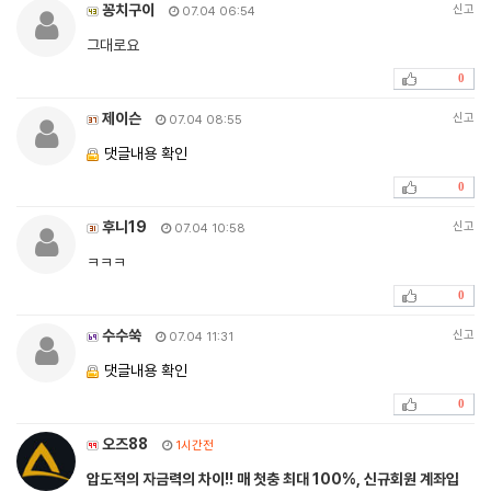
꽁치구이
신고
07.04 06:54
그대로요
0
제이슨
신고
07.04 08:55
댓글내용 확인
0
후니19
신고
07.04 10:58
ㅋㅋㅋ
0
수수쑥
신고
07.04 11:31
댓글내용 확인
0
오즈88
1시간전
압도적의 자금력의 차이!! 매 첫충 최대 100%, 신규회원 계좌입