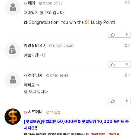
레에
신고
07.08 07:27
재미있게 잘 보고 갑니다
Congratulation! You win the
51
Lucky Point!
0
익명 86147
신고
07.09 20:30
잘보고갑니다
0
전주남자
신고
07.10 16:43
예뻐요 ㅎ
잘 보고 갑니다
0
시드머니
1시간전
[핫썰보증]핫썰회원 50,000원 & 핫썰닷컴 10,000 포인트 즉
시지급!!
역대급 푸짐한 추가혜택 바로 확인하세요.
가입코드 : 2525