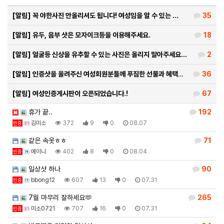
[알림]
꼭 야한사진 안올리셔도 됩니다! 여성임을 알 수 있는 …
35
[알림]
유두, 음부 샷은 모자이크등을 이용해주세요.
18
[알림]
얼굴등 신상을 유추할 수 있는 사진은 올리지 말아주세요…
2
[알림]
인증샷을 올려주신 여성회원분들께 푸짐한 선물과 혜택을 …
36
[알림]
여성인증게시판이 오픈되었습니다.!
67
휴가 끝..
192
김미소
372
9
0
08.07
인증
같은 속옷ㅎㅎ
71
예이니
402
8
0
08.04
인증
일상샷 하나
90
bbong12
607
13
0
07.31
인증
7월 마무리 잘하세요🫶
265
미소0721
707
16
0
07.31
인증