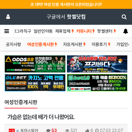
초 대박! 여성 인증 게시판이 오픈되었습니다!!
구글에서
핫썰닷컴
썰게
비아그라직구
일반인야동
제휴업체
커뮤니티
핫썰센터
공지사항
여성인증게시판
자유게시판
이용후기
가입인
여성인증게시판
가슴은 없는데 배가 더 나왔어요.
토마스밀어
53
521
6
07.03 22:07
인증