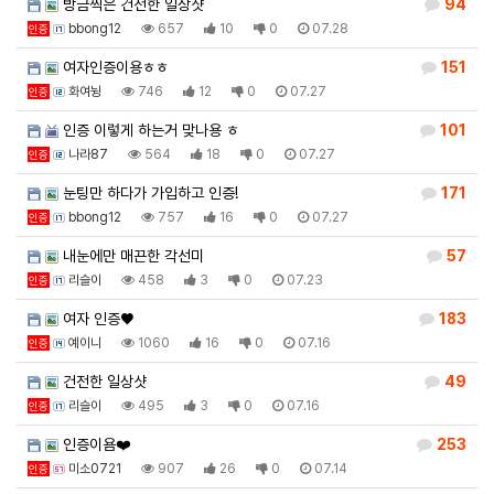
방금찍은 건전한 일상샷
94
bbong12
657
10
0
07.28
인증
여자인증이용ㅎㅎ
151
화여뉭
746
12
0
07.27
인증
인증 이렇게 하는거 맞나용 ㅎ
101
나라87
564
18
0
07.27
인증
눈팅만 하다가 가입하고 인증!
171
bbong12
757
16
0
07.27
인증
내눈에만 매끈한 각선미
57
리슬이
458
3
0
07.23
인증
여자 인증♥
183
예이니
1060
16
0
07.16
인증
건전한 일상샷
49
리슬이
495
3
0
07.16
인증
인증이욤❤️
253
미소0721
907
26
0
07.14
인증