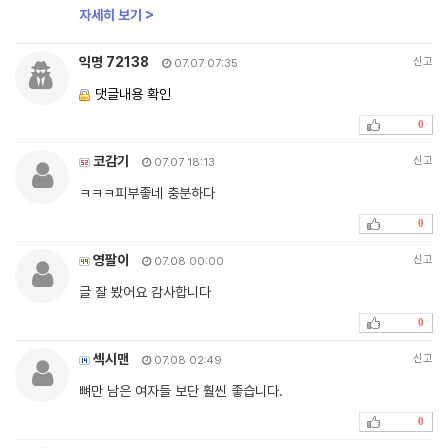
자세히 보기 >
익명 72138
신고
07.07 07:35
댓글내용 확인
0
코감기
신고
07.07 18:13
ㅋㅋㅋ피부좋네 충분하다
0
영팔이
신고
07.08 00:00
글 잘 봤어요 감사합니다
0
섹시맨
신고
07.08 02:49
뼈만 남은 여자들 보단 훨씬 좋습니다.
0