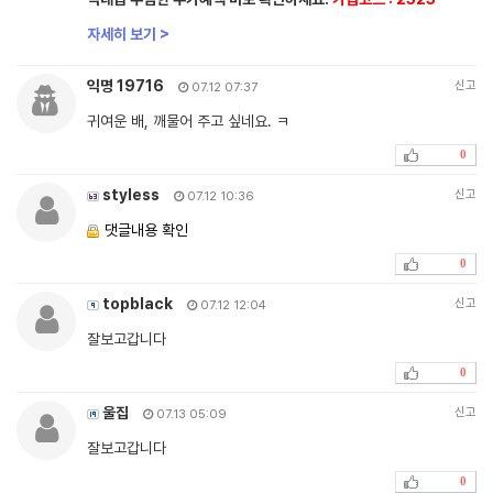
자세히 보기 >
익명 19716
신고
07.12 07:37
귀여운 배, 깨물어 주고 싶네요. ㅋ
0
styless
신고
07.12 10:36
댓글내용 확인
0
topblack
신고
07.12 12:04
잘보고갑니다
0
울집
신고
07.13 05:09
잘보고갑니다
0