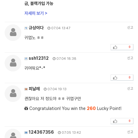
금, 블랙가입 가능
자세히 보기 >
규상이다
신고
07.04 13:47
귀엽노 ㅎㅎ
0
ssh12312
신고
07.04 18:38
귀여워요*-*
0
피날레
신고
07.04 19:13
괜찮아요 저 정도야 ㅎㅎ 귀엽구만
Congratulation! You win the
260
Lucky Point!
0
124367356
신고
07.05 13:42