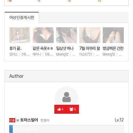
구매했습니다
+10
다
+1
+2
마그라
+3
여성인증게시판
휴가 끝..
같은 속옷ㅎㅎ
일상샷 하나
7월 마무리 잘
방금찍은 건전
하세요🫶
한 일상샷
김미소
|
08.07
예이니
|
08.04
bbong12
|
07.31
미소0721
|
07.31
bbong12
|
07.28
+192
+71
+90
+265
+9
Author
4
6
토마스밀어
Lv.12
인증
핫썰러
14,910 (3.1%)