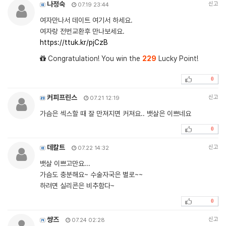
나정숙
신고
07.19 23:44
여자만나서 데이트 여기서 하세요.
여자랑 전번교환후 만나보세요.
https://ttuk.kr/pjCzB
Congratulation! You win the
229
Lucky Point!
0
커피프린스
신고
07.21 12:19
가슴은 섹스할 때 잘 만져지면 커져요.. 뱃살은 이쁘네요
0
데칼트
신고
07.22 14:32
뱃살 이쁘고만요...
가슴도 충분해요~ 수술자국은 별로~~
하려면 실리콘은 비추함다~
0
썅즈
신고
07.24 02:28