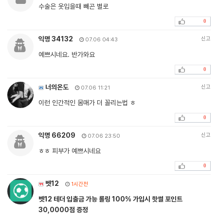
수술은 옷입을때 빼곤 별로
0
익명 34132
신고
07.06 04:43
예쁘시네요. 반가와요
0
너의온도
신고
07.06 11:21
이런 인간적인 몸매가 더 꼴리는법 ㅎ
0
익명 66209
신고
07.06 23:50
ㅎㅎ 피부가 예쁘시네요
0
벳12
1시간전
벳12 테더 입출금 가능 롤링 100% 가입시 핫썰 포인트
30,0000점 증정