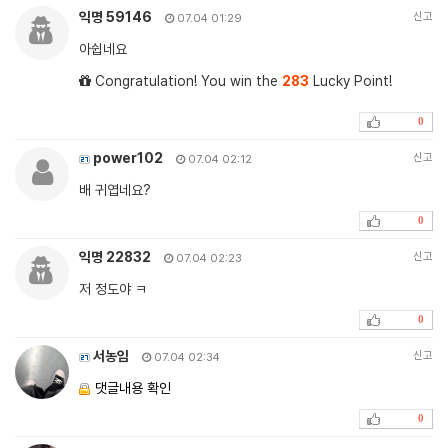
익명 59146
신고
07.04 01:29
아쉽네요
Congratulation! You win the
283
Lucky Point!
0
power102
신고
07.04 02:12
배 귀엽네요?
0
익명 22832
신고
07.04 02:23
저 정도야 ㅋ
0
서농임
신고
07.04 02:34
댓글내용 확인
0