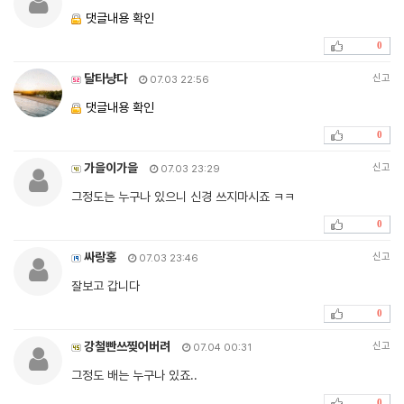
댓글내용 확인
0
달타냥다
신고
07.03 22:56
댓글내용 확인
0
가을이가을
신고
07.03 23:29
그정도는 누구나 있으니 신경 쓰지마시죠 ㅋㅋ
0
싸랑홍
신고
07.03 23:46
잘보고 갑니다
0
강철빤쓰찢어버려
신고
07.04 00:31
그정도 배는 누구나 있죠..
0