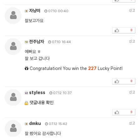
자냥이
신고
07.10 00:40
잘보고가요
0
전주남자
신고
07.10 16:44
예뻐요 ㅎ
잘 보고 갑니다
Congratulation! You win the
227
Lucky Point!
0
styless
신고
07.12 10:37
댓글내용 확인
0
dmku
신고
07.12 15:42
잘 봤어요 감사합니다