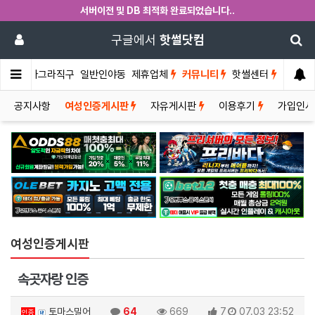
서버이전 및 DB 최적화 완료되었습니다..
구글에서
핫썰닷컴
썰게
비아그라직구
일반인야동
제휴업체
커뮤니티
핫썰센터
공지사항
여성인증게시판
자유게시판
이용후기
가입인
여성인증게시판
속곳자랑 인증
토마스밀어
64
669
7
07.03 23:52
인증