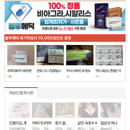
블루메딕 후기작성시 10,000포인트 증정
조루치료약 다포트론
센포스 D 구입했습니
두타스테리드로 환승
맛도 효능도 괜찮은 카
구매했습니다
+10
다
+1
+2
마그라
+3
여성인증게시판
인증이요...!!!
커피기다리며
휴가 끝..
같은 속옷ㅎㅎ
일상샷 하나
(안야함)
민석오빠전용노예
|
김미소
08.08
|
08.08
김미소
|
08.07
예이니
|
08.04
bbong12
|
07.31
+42
+194
+72
+9