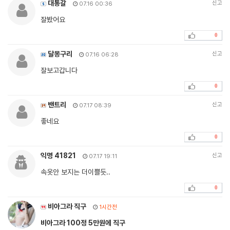
대통갈
신고
07.16 00:36
잘봤어요
0
달몽구리
신고
07.16 06:28
잘보고갑니다
0
밴트리
신고
07.17 08:39
좋네요
0
익명 41821
신고
07.17 19:11
속옷안 보지는 더이쁠듯..
0
비아그라 직구
1시간전
비아그라 100정 5만원에 직구