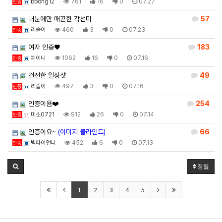
bbong12
761
16
0
07.27
인증
내눈에만 매끈한 각선미
57
리슬이
460
3
0
07.23
인증
여자 인증♥
183
예이니
1062
16
0
07.16
인증
건전한 일상샷
49
리슬이
497
3
0
07.16
인증
인증이욤❤️
254
미소0721
912
26
0
07.14
인증
인증이요~
(이미지 블라인드)
66
빅파이언니
452
6
0
07.13
인증
정렬
1
2
3
4
5