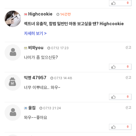
0
Highcookie
1시간전
섹트녀 유출작, 합법 일반인 야동 보고싶을 땐? Highcookie
자세히 보기 >
비와you
신고
07.12 17:23
나이가 좀 있으신듯?
0
익명 47957
신고
07.13 14:48
너무 이뿌네요.. 와우~
0
울집
신고
07.13 21:24
와우~~좋아요
0