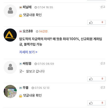
피날레
신고
07.04 18:55
댓글내용 확인
0
오즈88
1시간전
압도적의 자금력의 차이!! 매 첫충 최대 100%, 신규회원 계좌입
금, 블랙가입 가능
자세히 보기 >
싸랑홍
신고
07.05 08:59
굿~ 잘보고 갑니다
0
무휼
신고
07.05 12:13
댓글내용 확인
0