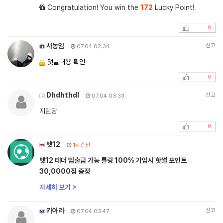
Congratulation! You win the
172
Lucky Point!
0
서농임
신고
07.04 02:34
댓글내용 확인
0
Dhdhthdl
신고
07.04 03:33
지린당
0
벳12
1시간전
벳12 테더 입출금 가능 롤링 100% 가입시 핫썰 포인트
30,0000점 증정
자세히 보기 >
키아라
신고
07.04 03:47