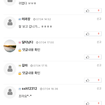
귀엽다 ㅠㅠㅎ
0
마과장
신고
07.04 14:52
잘 보고 갑니가... ㅎㅎㅎㅎ
0
달타냥다
신고
07.04 17:00
댓글내용 확인
0
길마
신고
07.04 17:15
댓글내용 확인
0
ssh12312
신고
07.04 18:38
조아요*-*
0