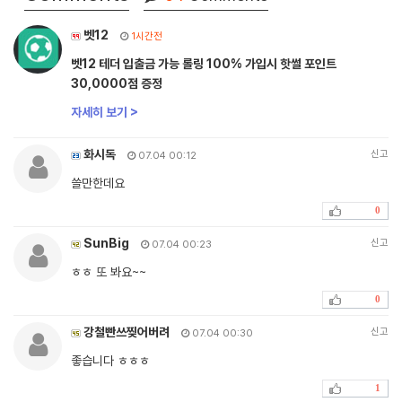
벳12
1시간전
벳12 테더 입출금 가능 롤링 100% 가입시 핫썰 포인트
30,0000점 증정
자세히 보기 >
화시독
신고
07.04 00:12
쓸만한데요
0
SunBig
신고
07.04 00:23
ㅎㅎ 또 봐요~~
0
강철빤쓰찢어버려
신고
07.04 00:30
좋습니다 ㅎㅎㅎ
1