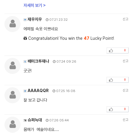
자세히 보기 >
재우지우
신고
07.21 23:32
에메필 속옷 이쁘네요
Congratulation! You win the
47
Lucky Point!
0
배미크투재나
신고
07.24 09:26
굿굿!
0
AAAAQQR
신고
07.25 16:08
잘 보고 갑니다
0
슈퍼늑대
신고
07.26 05:44
몸매가 예술이네요....