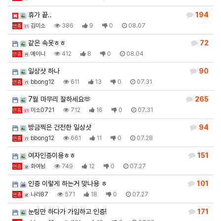
휴가 끝..
194
김미소
386
9
0
08.07
인증
같은 속옷ㅎㅎ
72
예이니
412
8
0
08.04
인증
일상샷 하나
90
bbong12
611
13
0
07.31
인증
7월 마무리 잘하세요🫶
265
미소0721
712
16
0
07.31
인증
방금찍은 건전한 일상샷
94
bbong12
661
11
0
07.28
인증
여자인증이용ㅎㅎ
151
화여뉭
749
12
0
07.27
인증
인증 이렇게 하는거 맞나용 ㅎ
101
나라87
571
18
0
07.27
인증
눈팅만 하다가 가입하고 인증!
171