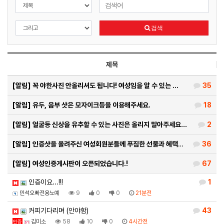
검색
제목
[알림]
꼭 야한사진 안올리셔도 됩니다! 여성임을 알 수 있는 …
35
[알림]
유두, 음부 샷은 모자이크등을 이용해주세요.
18
[알림]
얼굴등 신상을 유추할 수 있는 사진은 올리지 말아주세요…
2
[알림]
인증샷을 올려주신 여성회원분들께 푸짐한 선물과 혜택을 …
36
[알림]
여성인증게시판이 오픈되었습니다.!
67
인증이요...!!!
1
민석오빠전용노예
9
0
0
21분전
커피기다리며 (안야함)
43
김미소
58
10
0
4시간전
인증