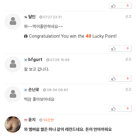
0
달인
신고
07.27 23:31
와~~먹어줄만하네요~~
Congratulation! You win the
48
Lucky Point!
0
bfgurt
신고
07.29 15:49
잘 보고 갑니다.
0
손난로
신고
08.04 06:43
떡감 좋아보이네요
0
윤지
1시간전
와 멤버쉽 썰은 하나 같이 레전드네요. 돈이 안아까워요