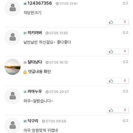
124367356
신고
07.05 13:41
적당한크기
0
히키러버
신고
07.05 13:55
날씬날씬 하신걸요~ 좋다좋다
0
달타냥다
신고
07.05 16:13
댓글내용 확인
0
카아누우
신고
07.05 20:27
와우~잘봤습니다~
0
닥구리
신고
07.06 09:56
아우 앙증맞게 귀엽네