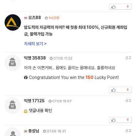
0
오즈88
1시간전
압도적의 자금력의 차이!! 매 첫충 최대 100%, 신규회원 계좌입
금, 블랙가입 가능
자세히 보기 >
익명 35838
신고
07.06 11:22
이야 손 이쁜거봐.. 몸매도 꼴리는 몸매네요. 훌륭하네요
Congratulation! You win the
150
Lucky Point!
0
익명 17125
신고
07.06 15:57
댓글내용 확인
0
동성님
신고
07.06 18:31