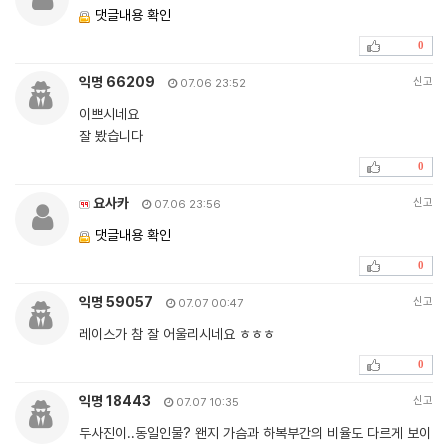
댓글내용 확인
0
익명 66209
신고
07.06 23:52
이쁘시네요
잘 봤습니다
0
요사카
신고
07.06 23:56
댓글내용 확인
0
익명 59057
신고
07.07 00:47
레이스가 참 잘 어울리시네요 ㅎㅎㅎ
0
익명 18443
신고
07.07 10:35
두사진이..동일인물? 왠지 가슴과 하복부간의 비율도 다르게 보이