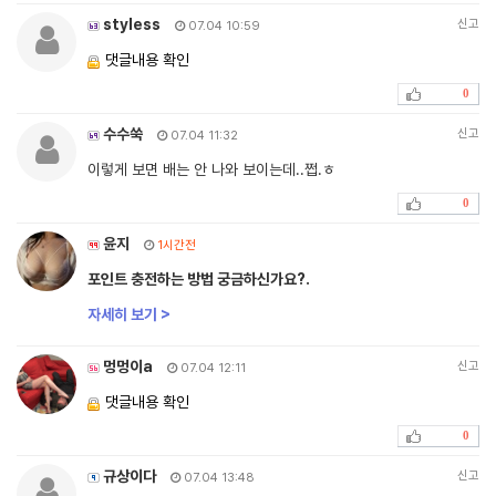
styless
신고
07.04 10:59
댓글내용 확인
0
수수쑥
신고
07.04 11:32
이렇게 보면 배는 안 나와 보이는데..쩝.ㅎ
0
윤지
1시간전
포인트 충전하는 방법 궁금하신가요?.
자세히 보기 >
멍멍이a
신고
07.04 12:11
댓글내용 확인
0
규상이다
신고
07.04 13:48