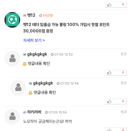
0
벳12
1시간전
벳12 테더 입출금 가능 롤링 100% 가입시 핫썰 포인트
30,0000점 증정
자세히 보기 >
gkgkgkgk
신고
07.05 12:52
댓글내용 확인
0
gkgkgkgk
신고
07.05 12:54
댓글내용 확인
0
히키러버
신고
07.05 13:55
노모작이 궁금해지는군요! 하악
0