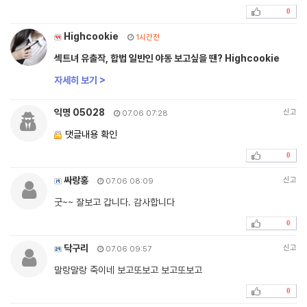
0
Highcookie
1시간전
섹트녀 유출작, 합법 일반인 야동 보고싶을 땐? Highcookie
자세히 보기 >
익명 05028
신고
07.06 07:28
댓글내용 확인
0
싸랑홍
신고
07.06 08:09
굿~~ 잘보고 갑니다. 감사합니다
0
닥구리
신고
07.06 09:57
말랑말랑 죽이네 보고또보고 보고또보고
0