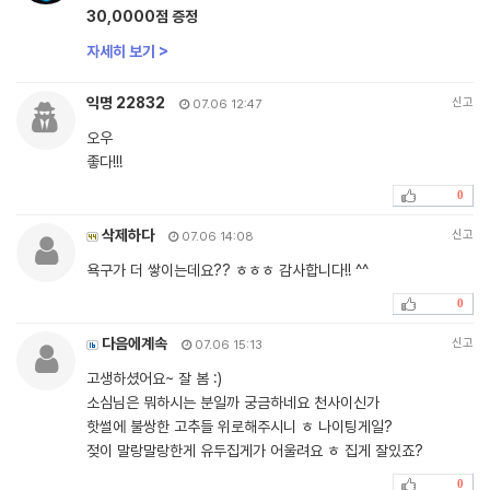
30,0000점 증정
자세히 보기 >
익명 22832
신고
07.06 12:47
오우
좋다!!!
0
삭제하다
신고
07.06 14:08
욕구가 더 쌓이는데요?? ㅎㅎㅎ 감사합니다!! ^^
0
다음에계속
신고
07.06 15:13
고생하셨어요~ 잘 봄 :)
소심님은 뭐하시는 분일까 궁금하네요 천사이신가
핫썰에 불쌍한 고추들 위로해주시니 ㅎ 나이팅게일?
젖이 말랑말랑한게 유두집게가 어울려요 ㅎ 집게 잘있죠?
0