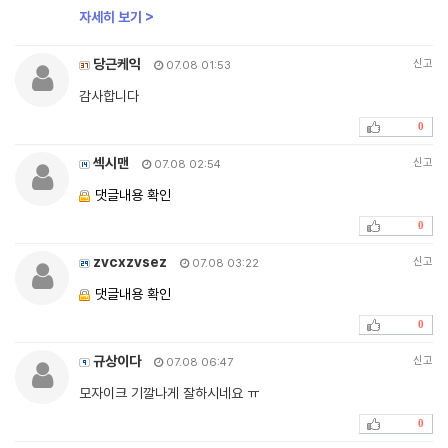
자세히 보기 >
당근케익
신고
07.08 01:53
감사합니다
0
섹시맨
신고
07.08 02:54
댓글내용 확인
0
zvcxzvsez
신고
07.08 03:22
댓글내용 확인
0
규상이다
신고
07.08 06:47
모자이크 기깔나게 잘하시네요 ㅠ
0