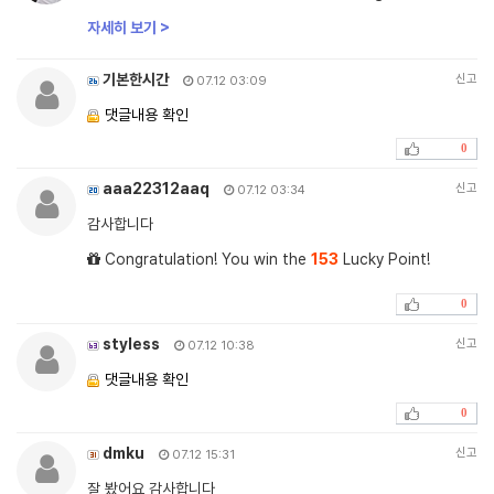
자세히 보기 >
기본한시간
신고
07.12 03:09
댓글내용 확인
0
aaa22312aaq
신고
07.12 03:34
감사합니다
Congratulation! You win the
153
Lucky Point!
0
styless
신고
07.12 10:38
댓글내용 확인
0
dmku
신고
07.12 15:31
잘 봤어요 감사합니다