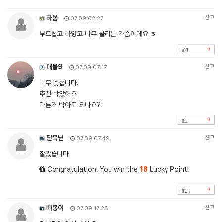
하옴
신고
07.09 02:27
부드럽고 하얗고 너무 꼴리는 가슴이에요 ㅎ
0
대물9
신고
07.09 07:17
너무 좆섭니다.
추천 박았어요
다른거 박아도 되나요?
0
단븍닏
신고
07.09 07:49
잘봤습니다
Congratulation! You win the
18
Lucky Point!
0
빠봉이
신고
07.09 17:28