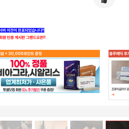
]서버 이전이 완료되었습니다!!
회원 인증 게시판 그랜드오픈!!
쉽 + 30,000포인트 증정
블루메딕 후
조루치료약 다
+9
했습니다