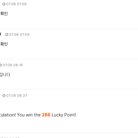
07.08 07:58
 확인
9
07.08 07:59
 확인
07.08 08:15
 갑니다
07.08 08:37
ulation! You win the
286
Lucky Point!