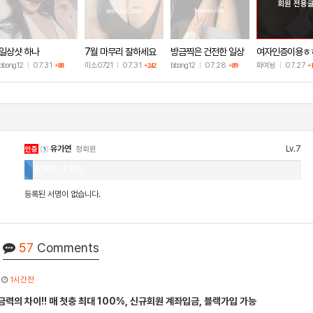
회원 전용
일상샷 하나
7월 마무리 잘하세요
방금찍은 건전한 일상
여자인증이용ㅎ
🫶
샷
bbong12
|
07.31
미소0721
|
07.31
bbong12
|
07.28
화여뉭
|
07.27
+88
+242
+89
+
유가연
Lv.7
인증
정회원
6,800 (3.4%)
등록된 서명이 없습니다.
57
Comments
1시간전
력의 차이!! 매 첫충 최대 100%, 신규회원 계좌입금, 블랙가입 가능