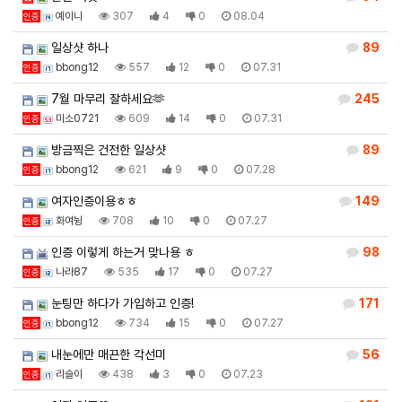
예이니
307
4
0
08.04
인증
일상샷 하나
89
bbong12
557
12
0
07.31
인증
7월 마무리 잘하세요🫶
245
미소0721
609
14
0
07.31
인증
방금찍은 건전한 일상샷
89
bbong12
621
9
0
07.28
인증
여자인증이용ㅎㅎ
149
화여뉭
708
10
0
07.27
인증
인증 이렇게 하는거 맞나용 ㅎ
98
나라87
535
17
0
07.27
인증
눈팅만 하다가 가입하고 인증!
171
bbong12
734
15
0
07.27
인증
내눈에만 매끈한 각선미
56
리슬이
438
3
0
07.23
인증