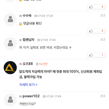
0
수수쑥
신고
07.08 17:29
댓글내용 확인
0
힘쌘남자
신고
07.08 17:44
와 이거 실제로 보면 바로 서겠는데요 ㅎ
1
오즈88
1시간전
압도적의 자금력의 차이!! 매 첫충 최대 100%, 신규회원 계좌입
금, 블랙가입 가능
자세히 보기 >
power102
신고
07.08 17:49
커텐인가요?