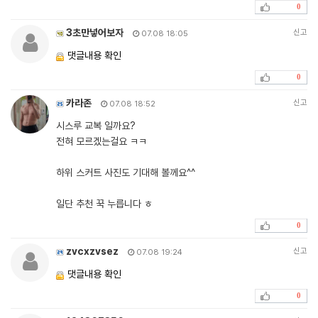
0
3초만넣어보자
신고
07.08 18:05
댓글내용 확인
0
카라존
신고
07.08 18:52
시스루 교복 일까요?
전혀 모르겠는걸요 ㅋㅋ
하위 스커트 사진도 기대해 볼께요^^
일단 추천 꾹 누릅니다 ㅎ
0
zvcxzvsez
신고
07.08 19:24
댓글내용 확인
0