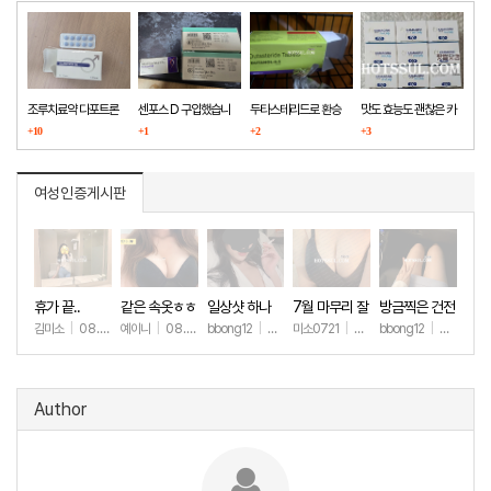
조루치료약 다포트론
센포스 D 구입했습니
두타스테리드로 환승
맛도 효능도 괜찮은 카
구매했습니다
+10
다
+1
+2
마그라
+3
여성인증게시판
휴가 끝..
같은 속옷ㅎㅎ
일상샷 하나
7월 마무리 잘
방금찍은 건전
하세요🫶
한 일상샷
김미소
|
08.07
예이니
|
08.04
bbong12
|
07.31
미소0721
|
07.31
bbong12
|
07.28
+6
+64
+89
+245
+8
Author