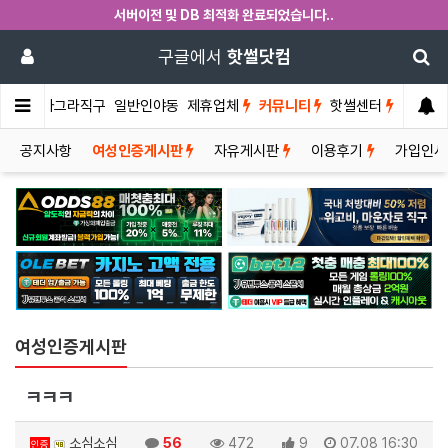
서버이전 및 DB 최적화 완료되었습니다..
구글에서
핫썰닷컴
썰게
비아그라직구
일반인야동
제휴업체
커뮤니티
핫썰센터
공지사항
여성인증게시판
자유게시판
이용후기
가입인
여성인증게시판
ㅋㅋㅋ
소심소심
56
472
9
07.08 16:30
인증