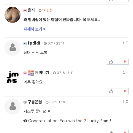
윤지
1시간전
와 멤버쉽에 있는 야설이 진짜입니다. 꼭 보세요..
자세히 보기 >
fpdldi
신고
07.17 23:11
침대 전투 교복
0
재미니쌈
신고
07.18 15:11
너무 좋아요
0
구름은달
신고
07.19 17:10
시스루 좋네요 ㅋ
Congratulation! You win the
7
Lucky Point!
0