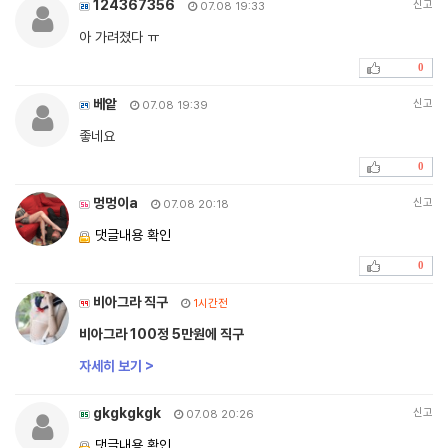
124367356
신고
07.08 19:33
아 가려졌다 ㅠ
0
베앝
신고
07.08 19:39
좋네요
0
멍멍이a
신고
07.08 20:18
댓글내용 확인
0
비아그라 직구
1시간전
비아그라 100정 5만원에 직구
자세히 보기 >
gkgkgkgk
신고
07.08 20:26
댓글내용 확인