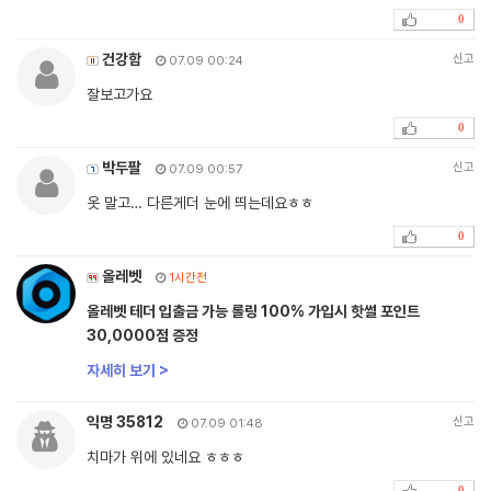
0
건강함
신고
07.09 00:24
잘보고가요
0
박두팔
신고
07.09 00:57
옷 말고… 다른게더 눈에 띄는데요ㅎㅎ
0
올레벳
1시간전
올레벳 테더 입출금 가능 롤링 100% 가입시 핫썰 포인트
30,0000점 증정
자세히 보기 >
익명 35812
신고
07.09 01:48
치마가 위에 있네요 ㅎㅎㅎ
0