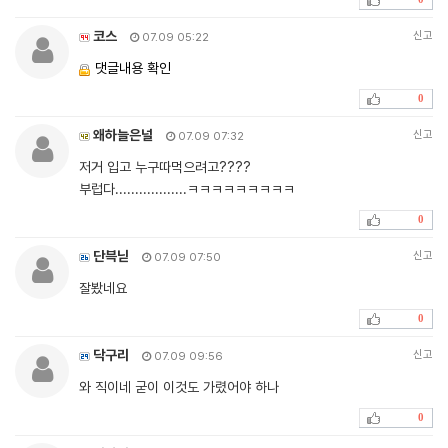
코스
신고
07.09 05:22
댓글내용 확인
0
왜하늘은널
신고
07.09 07:32
저거 입고 누구따먹으려고????
부럽다..................ㅋㅋㅋㅋㅋㅋㅋㅋㅋ
0
단븍닏
신고
07.09 07:50
잘봤네요
0
닥구리
신고
07.09 09:56
와 직이네 굳이 이것도 가렸어야 하나
0