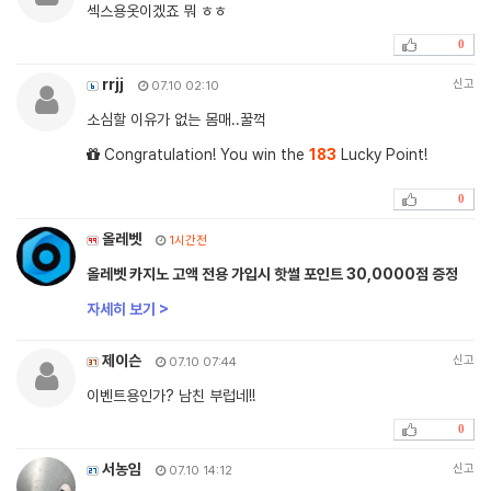
섹스용옷이겠죠 뭐 ㅎㅎ
0
rrjj
신고
07.10 02:10
소심할 이유가 없는 몸매..꿀꺽
Congratulation! You win the
183
Lucky Point!
0
올레벳
1시간전
올레벳 카지노 고액 전용 가입시 핫썰 포인트 30,0000점 증정
자세히 보기 >
제이슨
신고
07.10 07:44
이벤트용인가? 남친 부럽네!!
0
서농임
신고
07.10 14:12