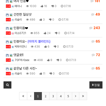
여자 인증♥
181
예이니
1030
16
0
07.16
인증
건전한 일상샷
49
리슬이
486
3
0
07.16
인증
인증이욤❤️
243
미소0721
855
24
0
07.14
인증
인증이요~
(이미지 블라인드)
65
빅파이언니
436
6
0
07.13
인증
댓글로!!
72
70F하서sex
498
8
0
07.13
인증
같은날 다른 사진~
65
리슬이
590
11
0
07.10
인증
정렬
1
2
3
4
5