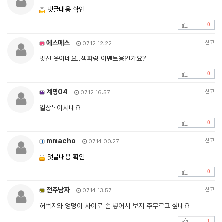
댓글내용 확인
0
에스메스
신고
07.12 12:22
멋진 옷이네요..섹파랑 이벤트용인가요?
0
계명04
신고
07.12 16:57
일상복이시네요
0
mmacho
신고
07.14 00:27
댓글내용 확인
0
전주남자
신고
07.14 13:57
허벅지와 엉덩이 사이로 손 넣어서 보지 주무르고 싶네요
1