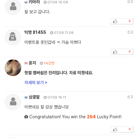
키아라
신고
07.09 10:09
잘 보고 갑니다.
0
익명 81455
신고
07.09 11:08
이벤트용 옷인갑네 ㅋ 가슴 이쁘다
0
윤지
1시간전
핫썰 멤버쉽은 진리입니다. 자료 미쳤네요.
자세히 보기 >
상콩알
신고
07.09 14:11
이쁘네요 잘 감상 했습니당
Congratulation! You win the
264
Lucky Point!
0