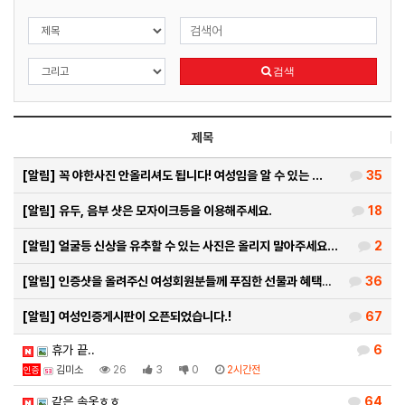
검색
제목
[알림]
꼭 야한사진 안올리셔도 됩니다! 여성임을 알 수 있는 …
35
[알림]
유두, 음부 샷은 모자이크등을 이용해주세요.
18
[알림]
얼굴등 신상을 유추할 수 있는 사진은 올리지 말아주세요…
2
[알림]
인증샷을 올려주신 여성회원분들께 푸짐한 선물과 혜택을 …
36
[알림]
여성인증게시판이 오픈되었습니다.!
67
휴가 끝..
6
김미소
26
3
0
2시간전
인증
같은 속옷ㅎㅎ
64