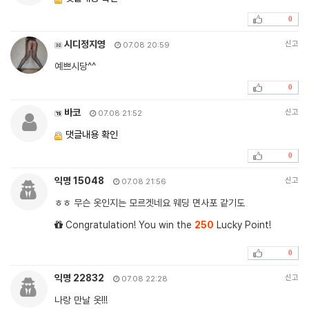
0
시디정지영
신고
07.08 20:59
예쁘시당^^
0
바코
신고
07.08 21:52
댓글내용 확인
0
익명 15048
신고
07.08 21:56
ㅎㅎ 무슨 옷인지는 모르겟네요 웨딩 면사포 같기도
Congratulation! You win the
250
Lucky Point!
0
익명 22832
신고
07.08 22:28
나랑 만날 옷!!!