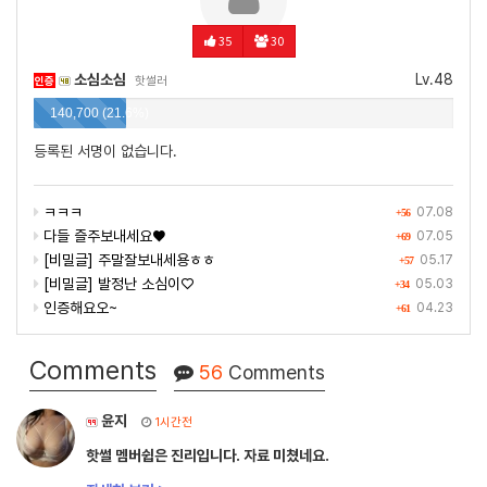
35
30
소심소심
Lv.48
인증
핫썰러
140,700 (21.6%)
등록된 서명이 없습니다.
ㅋㅋㅋ
07.08
+56
다들 즐주보내세요♥️
07.05
+69
[비밀글] 주말잘보내세용ㅎㅎ
05.17
+57
[비밀글] 발정난 소심이♡
05.03
+34
인증해요오~
04.23
+61
Comments
56
Comments
윤지
1시간전
핫썰 멤버쉽은 진리입니다. 자료 미쳤네요.