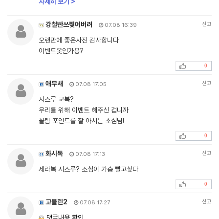
자세히 보기 >
강철빤쓰찢어버려
신고
07.08 16:39
오랜만에 좋은사진 감사합니다
이벤트옷인가용?
0
애무새
신고
07.08 17:05
시스루 교복?
우리를 위해 이벤트 해주신 겁니까
꼴림 포인트를 잘 아시는 소심님!
0
화시독
신고
07.08 17:13
세라복 시스루? 소심이 가슴 빨고싶다
0
고블린2
신고
07.08 17:27
댓글내용 확인