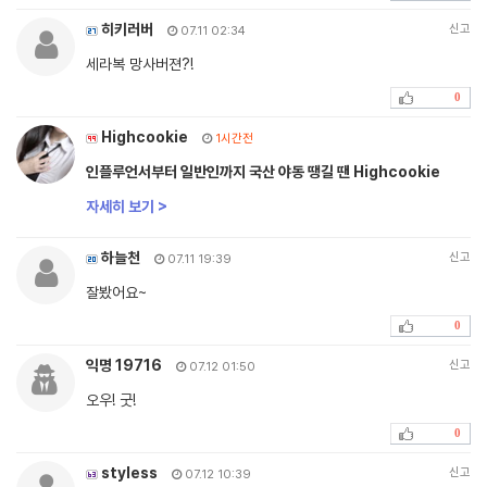
히키러버
신고
07.11 02:34
세라복 망사버젼?!
0
Highcookie
1시간전
인플루언서부터 일반인까지 국산 야동 땡길 땐 Highcookie
자세히 보기 >
하늘천
신고
07.11 19:39
잘봤어요~
0
익명 19716
신고
07.12 01:50
오우! 굿!
0
styless
신고
07.12 10:39