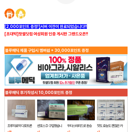
[2,000포인트 증정!]서버 이전이 완료되었습니다!!
[초대박]핫썰닷컴 여성회원 인증 게시판 그랜드오픈!!
블루메딕 제품 구입시 멤버쉽 + 30,000포인트 증정
블루메딕 후기작성시 10,000포인트 증정
조루치료약 다포트론
센포스 D 구입했습니
두타스테리드로 환승
맛도 효능도 괜찮은 카
구매했습니다
+10
다
+1
+2
마그라
+3