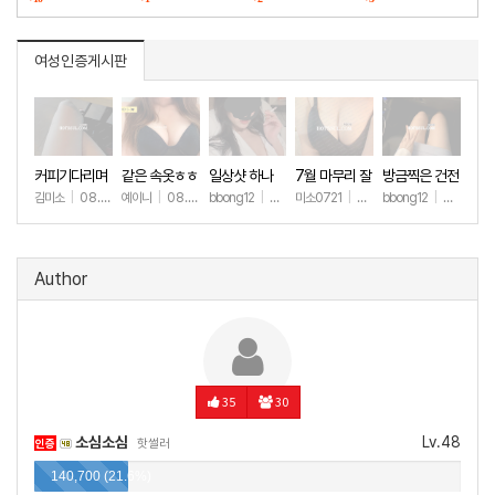
여성인증게시판
커피기다리며
같은 속옷ㅎㅎ
일상샷 하나
7월 마무리 잘
방금찍은 건전
(안야함)
하세요🫶
한 일상샷
김미소
|
08.08
예이니
|
08.04
bbong12
|
07.31
미소0721
|
07.31
bbong12
|
07.28
+59
+75
+90
+265
+9
Author
35
30
소심소심
Lv.48
인증
핫썰러
140,700 (21.6%)