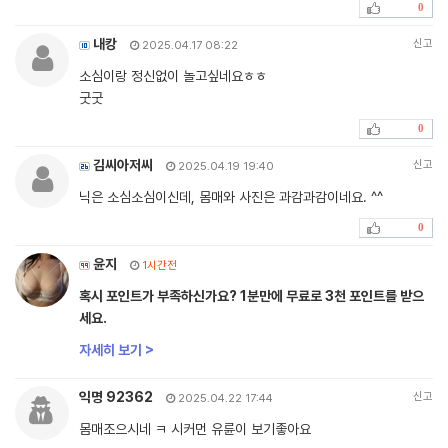
0
내캉
신고
2025.04.17 08:22
소심이랑 정신없이 놀고싶네요ㅎㅎ
굿굿
0
김씨아저씨
신고
2025.04.19 19:40
닉은 소심소심이신데, 몸매와 사진은 과감과감이네요. ^^
0
윤지
1시간전
혹시 포인트가 부족하신가요? 1분만에 무료로 3천 포인트를 받으
세요.
자세히 보기 >
익명 92362
신고
2025.04.22 17:44
몸매조으시네 ㅋ 시커먼 유륜이 보기좋아요