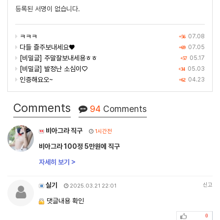
등록된 서명이 없습니다.
ㅋㅋㅋ
07.08
+56
다들 즐주보내세요♥️
07.05
+69
[비밀글] 주말잘보내세용ㅎㅎ
05.17
+57
[비밀글] 발정난 소심이♡
05.03
+34
인증해요오~
04.23
+62
Comments
94
Comments
비아그라 직구
1시간전
비아그라 100정 5만원에 직구
자세히 보기 >
실기
신고
2025.03.21 22:01
댓글내용 확인
0