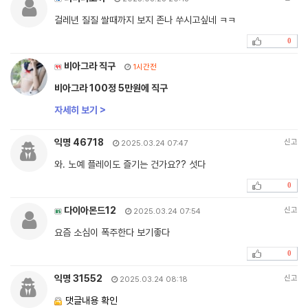
걸레년 질질 쌀때까지 보지 존나 쑤시고싶네 ㅋㅋ
0
비아그라 직구
1시간전
비아그라 100정 5만원에 직구
자세히 보기 >
익명 46718
신고
2025.03.24 07:47
와. 노예 플레이도 즐기는 건가요?? 섯다
0
다이아몬드12
신고
2025.03.24 07:54
요즘 소심이 폭주한다 보기좋다
0
익명 31552
신고
2025.03.24 08:18
댓글내용 확인