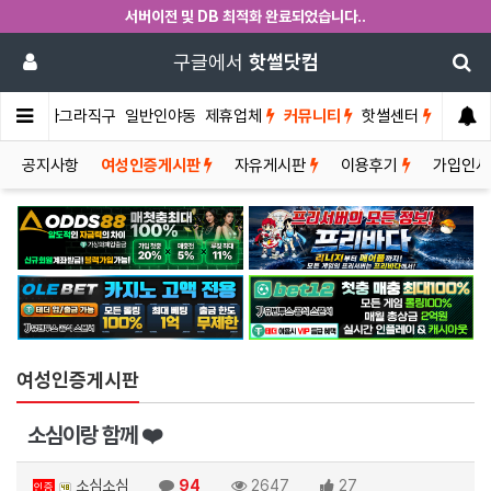
서버이전 및 DB 최적화 완료되었습니다..
구글에서
핫썰닷컴
썰게
비아그라직구
일반인야동
제휴업체
커뮤니티
핫썰센터
공지사항
여성인증게시판
자유게시판
이용후기
가입인
여성인증게시판
소심이랑 함께 ❤️
소심소심
94
2647
27
인증