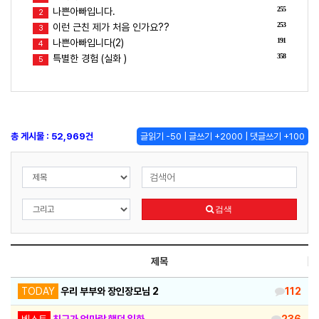
255
나쁜아빠입니다.
2
253
이런 근친 제가 처음 인가요??
3
191
나쁜아빠입니다(2)
4
358
특별한 경험 (실화 )
5
총 게시물 : 52,969건
글읽기 -50 | 글쓰기 +2000 | 댓글쓰기 +100
검색
제목
TODAY
우리 부부와 장인장모님 2
112
베스트
친구가 엄마랑 했던 일화
236