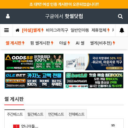
초 대박! 여성 인증 게시판이 오픈되었습니다!!
구글에서
핫썰닷컴
[야설]썰게
비아그라직구
일반인야동
제휴업체
커뮤니티
썰 게시판
펌 썰게시판
야설
AI 썰
썰게(비추천)
썰 게시판
주간베스트
월간베스트
연간베스트
전체베스트
325
언니아들...
1