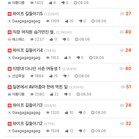
아롱다롱
1402
9
0
08.06
와이프 길들이기5
27
(1,226자)
Gaagagagagag
1395
10
0
08.06
직장 여직원 슴가만진 썰.
40
(2,340자)
에스메스
2237
11
0
08.06
와이프 길들이기4
24
(724자)
Gaagagagagag
1193
8
0
08.06
지방대 다니던 사촌 여동생 1
40
(2,169자)
선삽후설
1884
15
1
08.06
일본에서 AV아줌마 한테 먹힌 일
51
(3,109자)
아롱다롱
2580
22
0
08.06
와이프 길들이기3
24
(556자)
Gaagagagagag
1320
10
0
08.06
와이프 길들이기2
32
(471자)
Gaagagagagag
1508
12
0
08.06