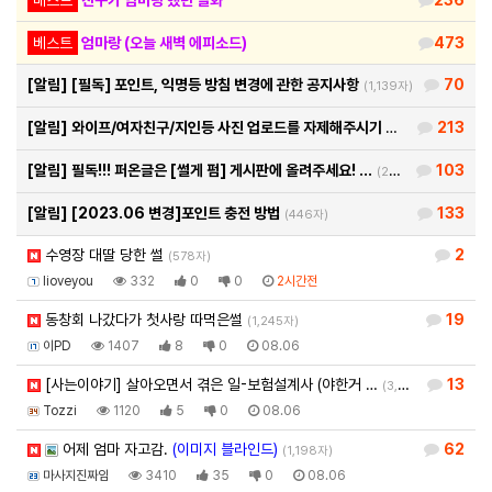
베스트
엄마랑 (오늘 새벽 에피소드)
473
[알림]
[필독] 포인트, 익명등 방침 변경에 관한 공지사항
70
(1,139자)
[알림]
와이프/여자친구/지인등 사진 업로드를 자제해주시기 바랍…
213
(460자)
[알림]
필독!!! 퍼온글은 [썰게 펌] 게시판에 올려주세요! …
103
(290자)
[알림]
[2023.06 변경]포인트 충전 방법
133
(446자)
수영장 대딸 당한 썰
2
(578자)
Iioveyou
332
0
0
2시간전
동창회 나갔다가 첫사랑 따먹은썰
19
(1,245자)
이PD
1407
8
0
08.06
[사는이야기] 살아오면서 겪은 일-보험설계사 (야한거 …
13
(3,581자)
Tozzi
1120
5
0
08.06
어제 엄마 자고감.
(이미지 블라인드)
62
(1,198자)
마사지진짜임
3410
35
0
08.06