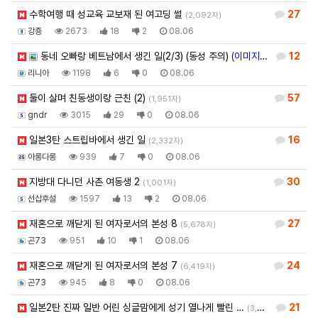
수학여행 때 성교육 교보재 된 여고딩 썰
27
(2,092자)
강죵
2673
18
2
08.06
동네 오빠랑 베트남에서 생긴 일(2/3) (동성 주의)
(이미지 블라인드)
12
(3,
리니아
1198
6
0
08.06
둘이 살며 친동생이랑 근친 (2)
57
(1,951자)
gndr
3015
29
0
08.06
일본3탄 스트립바에서 생긴 일
16
(2,332자)
아롱다롱
939
7
0
08.06
지방대 다니던 사촌 여동생 2
30
(1,001자)
선삽후설
1597
13
2
08.06
재혼으로 깨닫게 된 여자로서의 본성 8
27
(5,678자)
곤73
951
10
1
08.06
재혼으로 깨닫게 된 여자로서의 본성 7
24
(6,419자)
곤73
945
8
0
08.06
일본2탄 진짜 일반 어린 싱글맘에게 성기 열나게 빨린 …
21
(3,920자)