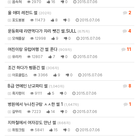
음속혀
2970
16
0
2015.07.06
울 애미 레전드 썰
2
(202자)
포도봉봉
11473
8
0
2015.07.06
운동회때 라면먹다가 자리 뺏긴 썰.SULL
4
(675자)
모해를살
12998
9
0
2015.07.06
여친이랑 유럽여행 간 썰 푼다
11
(909자)
유리카
12807
7
0
2015.07.06
조건 하다가 삥뜯긴 썰
(306자)
아포클립스
3366
9
0
2015.07.06
B급 연예인 난교파티 썰
8
(1,040자)
흑지렁이
9111
5
0
2015.07.06
병원에서 누나친구랑 ㅅㅅ한 썰 1
1
(1,647자)
갈무리
7223
14
0
2015.07.06
지하철에서 여자강도 만난 썰
(868자)
휘핑크림
5841
15
0
2015.07.06