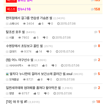
베스트
친누나 16
158
편의점에서 걸그룹 연습생 가슴본 썰
(2,043자)
스패니시
3404
6
0
2015.07.06
탈조센 호주 썰
1
(849자)
시뮬
7802
5
0
2015.07.06
수영장에서 초딩보고 꼴린 썰
8
(257자)
김대기
9374
14
0
2015.07.06
(펌) 어느 야구선수 썰
2
(4,836자)
사사사사깍ㅅ
8621
6
0
2015.07.06
딸치다 누나한테 걸려서 보건소에 끌려간 썰.ssul
5
(983자)
모해를살
8721
8
0
2015.07.06
일찐새끼때매 엄마폐물 훔쳐다 팔아먹은 썰
2
(1,318자)
앵앵
8757
12
0
2015.07.06
[19] 애 무 법 #1
18
(3,931자)