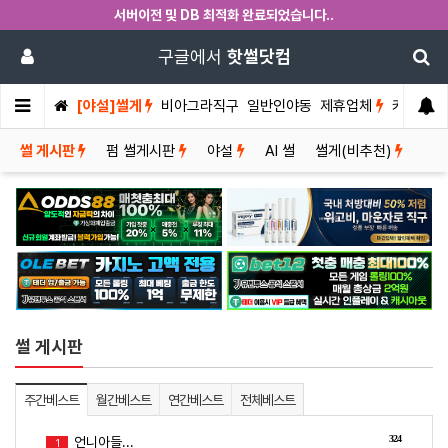
서버이전 및 DB 최적화 완료되었습니다..
구글에서
핫썰닷컴
[야설]썰게
비아그라직구
일반인야동
제휴업체
커뮤니티
썰 게시판
펌 썰게시판
야설
AI 썰
썰게(비추천)
썰 게시판
주간베스트
월간베스트
연간베스트
전체베스트
324
언니아들...
1