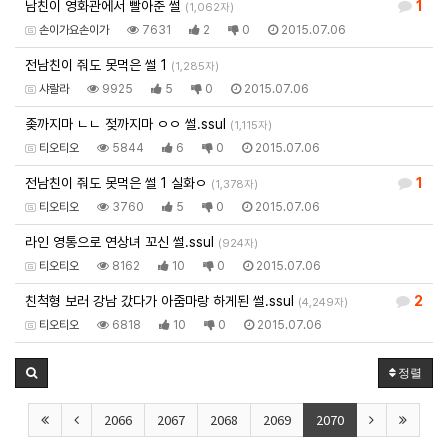
남친이 영화관에서 빨아준 썰
1
(1,062자)
손이가요손이가
7631
2
0
2015.07.06
전남친이 줘도 못먹은 썰 1
(1,285자)
샤랄라
9925
5
0
2015.07.06
좆까지마 ㄴㄴ 젖까지마 ㅇㅇ 썰.ssul
(1,115자)
티오티오
5844
6
0
2015.07.06
전남친이 줘도 못먹은 썰 1 실화ㅇ
1
(1,378자)
티오티오
3760
5
0
2015.07.06
라인 영통으로 연상녀 꼬신 썰.ssul
(924자)
티오티오
8162
10
0
2015.07.06
친척형 보러 강남 갔다가 아줌마랑 하게된 썰.ssul
2
(4,249자)
티오티오
6818
10
0
2015.07.06
정렬
2066
2067
2068
2069
2070