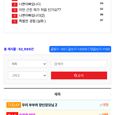
254
나쁜아빠입니다.
2
252
이런 근친 제가 처음 인가요??
3
190
나쁜아빠입니다(2)
4
357
특별한 경험 (실화 )
5
총 게시물 : 52,969건
글읽기 -50 | 글쓰기 +2000 | 댓글쓰기 +100
검색
제목
TODAY
우리 부부와 장인장모님 2
111
베스트
술취한 엄마
185