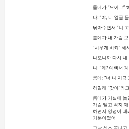
룸메가 “으이그”
나: “야, 너 얼굴
닦아주면서 “너 고
룸메가 내 가슴 보
“치우게 비켜” 해
나오니까 다시 내 
나: “왜? 예뻐서 계
룸메: “너 나 지금
하길래 “맞아”라
룸메가 거실에 눕길
가슴 빨고 꼭지 깨
하면서 엉덩이 때
기분이였어
그날 섹스 끝나고 