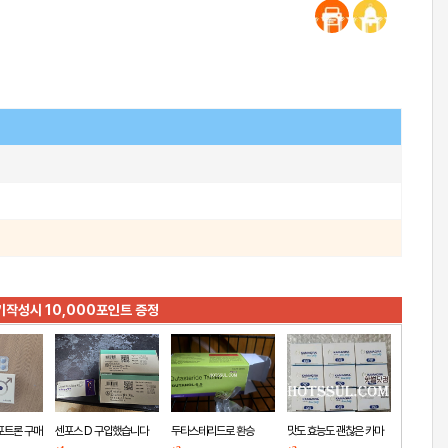
기작성시 10,000포인트 증정
포트론 구매
센포스 D 구입했습니다
두타스테리드로 환승
맛도 효능도 괜찮은 카마