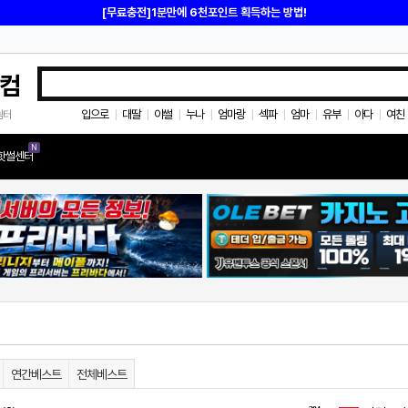
[무료충전]1분만에 6천포인트 획득하는 방법!
컴
입으로
대딸
야썰
누나
엄마랑
섹파
엄마
유부
아다
여친
쉼터
|
|
|
|
|
|
|
|
|
N
핫썰센터
연간베스트
전체베스트