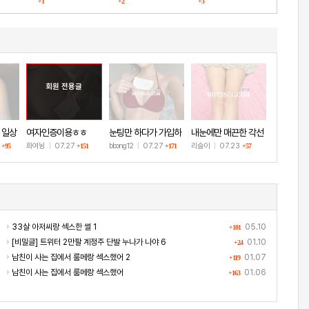
+1
+2
+3
그라
회원 전용글
 일상
여자인증이용ㅎㅎ
눈팅만 하다가 가입하
내눈에만 매끈한 각선
고 인증!
미
8
화여뉭
|
07.27
bbong12
|
07.27
리슬이
|
07.23
+95
+151
+171
+57
33살 아저씨랑 섹스한 썰 1
05.10
+101
[비밀글] 트위터 2만팔 계정주 단발 누나가 나야 6
01.10
+24
남친이 사는 집에서 룸메랑 섹스했어 2
01.07
+119
남친이 사는 집에서 룸메랑 섹스했어
01.06
+163