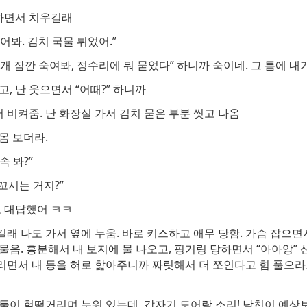
 하면서 치우길래
 들어봐. 김치 국물 튀었어.”
개 잠깐 숙여봐, 정수리에 뭐 묻었다” 하니까 숙이네. 그 틈에 내가
고, 난 웃으면서 “어때?” 하니까
서 비켜줌. 난 화장실 가서 김치 묻은 부분 씻고 나옴
몸 보더라.
속 봐?”
 꼬시는 거지?”
고 대답했어 ㅋㅋ
래 나도 가서 옆에 누움. 바로 키스하고 애무 당함. 가슴 잡으면
물음. 흥분해서 내 보지에 물 나오고, 핑거링 당하면서 “아아앙” 
리면서 내 등을 혀로 핥아주니까 짜릿해서 더 쪼인다고 힘 풀으라
둘이 헐떡거리며 누워 있는데, 갑자기 도어락 소리! 남친이 예상보