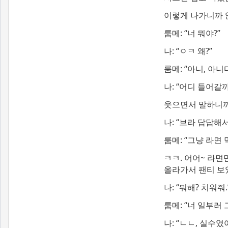
이렇게 나가니까 
룸메: “너 뭐야?”
나: “ㅇㅋ 왜?”
룸메: “아니, 아니
나: “어디 들어갈까
웃으면서 말하니까 
나: “브라 답답해서
룸메: “그냥 라면 
ㅋㅋ. 어어~ 라면
올라가서 팬티 보였
나: “뭐해? 치워줘.
룸메: “너 일부러 
나: “ㄴㄴ, 실수였어