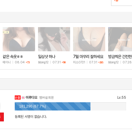
+10
했습니다
같은 속옷ㅎㅎ
일상샷 하나
7월 마무리 잘하세요
방금찍은 건전한
🫶
샷
예이니
|
08.04
bbong12
|
07.31
미소0721
|
07.31
bbong12
|
07.2
+73
+90
+265
이루다오
Lv.55
인증
맴버쉽회원
181,290 (67.7%)
등록된 서명이 없습니다.
3