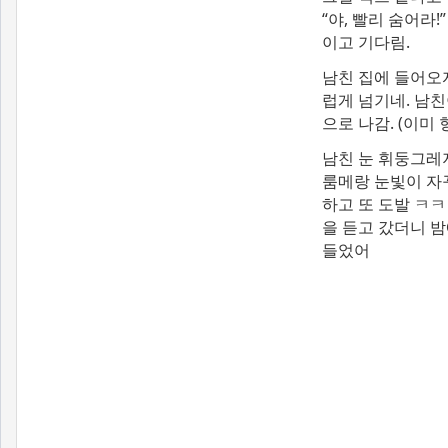
“야, 빨리 숨어라
이고 기다림.
남친 집에 들어오자
럽게 넘기네. 남친
으로 나감. (이미
남친 눈 휘둥그레지
룸메랑 눈빛이 자꾸
하고 또 도발 ㅋ
을 듣고 갔더니 밤
들었어
[출처]
남친이 사는 집에서 룸메랑 섹스했어 ( 야설 | 은꼴사 | 썰모음 | 성인썰 - 핫썰닷컴)
?bo_table=ssul19&wr_id=1211477
메이저사이트