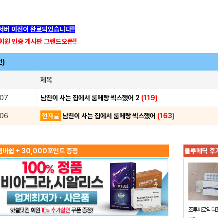
]서버 이전이 완료되었습니다!!
회원 인증 게시판 그랜드오픈!!
건)
제목
.07
남친이 사는 집에서 룸메랑 섹스했어 2
(119)
.06
현재글
남친이 사는 집에서 룸메랑 섹스했어
(163)
버쉽 + 30,000포인트 증정
블루메딕 후
조루치료약 다