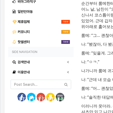
비아그라직구
순간부터 룸메한테 
어느 날, 남친이 
일반인야동
신나서 코스튬이랑 
있었어. 근데
갑자기
제휴업체
new
위아래로 훑어보는
커뮤니티
new
룸메: “그… 괜찮아?
핫썰센터
new
나: “봤잖아, 다 
SIDE NAVIGATION
룸메: “잊을게. 그
나: “ㅇㅋ.”
검색안내
나가니까 룸메 귀가
이용안내
나: “근데 내 모습
룸메: “어… 괜찮
나: “솔직한 대답에
이러니까 웃더라. 
셔츠만 입고 나갔음