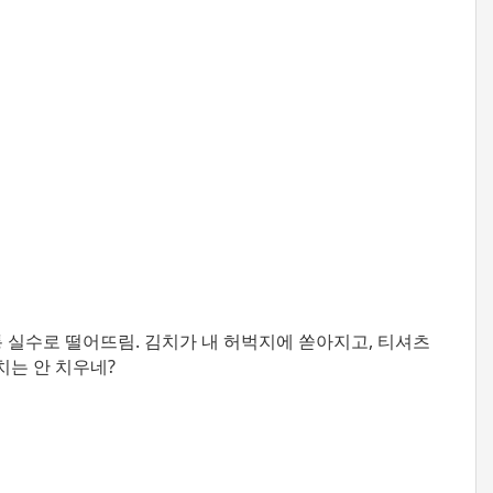
통 실수로 떨어뜨림. 김치가 내 허벅지에 쏟아지고, 티셔츠
치는 안 치우네?