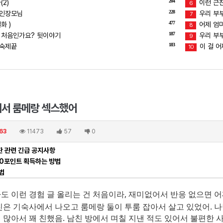
204
2)
이런 근친
6
228
장인장모님
우리 부부
7
477
화 )
어제 엄마
8
187
 처음인가요? 뒷이야기
우리 부부
9
183
 숙제끝
이 걸 어
10
에서 룸메랑 섹스했어
63
11473
57
0
 관련 긴급 공지사항
00포인트 획득하는 방법
법
나도 이런 경험 글 올리는 건 처음이라, 재미없어서 반응 없으면 
남친은 기숙사에서 나오고 룸메랑 둘이 투룸 잡아서 살고 있었어. 나
적 많아서 꽤 친했음. 남친 방에서 며칠 지낸 적도 있어서 불편한 