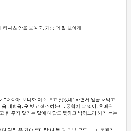
 티셔츠 안을 보여줌. 가슴 더 잘 보이게.
서 “ㅇㅇ아, 보니까 더 예쁘고 맛있네” 하면서 얼굴 처박고
신음 내뱉음. 옷 벗고 섹스하는데, 궁합이 잘 맞아. 후배위
고 힘 주지 말라는 말에 대답도 못하고 박히느라 뇌가 녹는
다 일찍 온 거야.
룸메랑 나 둘 다 패닉 모드 ㅋㅋ. 룸메가