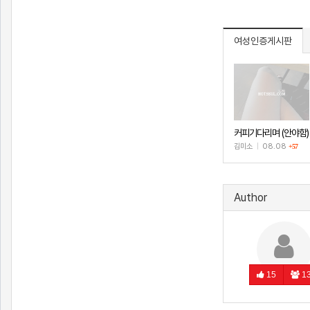
여성인증게시판
커피기다리며 (안야함)
김미소
|
08.08
+57
Author
15
1