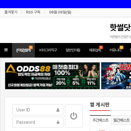
즐겨찾기
RSS 구독
08월 09일(일)
핫썰닷
어른들의 은밀한 
N
N
N
Toggle
[야설]썰게
비아그라직구
일반인야동
제휴업체
커뮤니티
navigation
썰 게시판
주간베스트
월간베스트