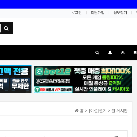
로그인
회원가입
정보찾기
홈 > [야설]썰게 > 썰 게시판