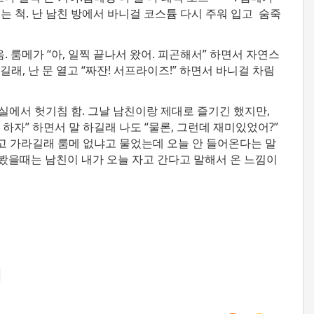
 켜는 척. 난 남친 방에서 바니걸 코스튬 다시 주워 입고 숨죽
음. 룸메가 “아, 일찍 끝나서 왔어. 피곤해서” 하면서 자연스
길래, 난 문 열고 “짜잔! 서프라이즈!” 하면서 바니걸 차림
거실에서 헛기침 함. 그날 남친이랑 제대로 즐기긴 했지만,
 하자” 하면서 말 하길래 나도 “물론, 그런데 재미있었어?”
자고 가라길래 룸메 없냐고 물었는데 오늘 안 들어온다는 말
 봤을때는 남친이 내가 오늘 자고 간다고 말해서 온 느낌이