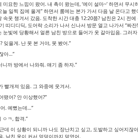
미묘한 느낌이 왔어. 내 촉이 왔는데, ‘에이 설마~’ 하면서 무
“오늘 일찍 집에 올게” 하면서 룸메는 본가 가서 다음 날 온다고 했어
속옷 챙겨서 갔음. 도착한 시간 대충 12:20쯤? 남친은 2시 전
 띠디디딕, 도어락 소리가 나서 신나서 방문 열고 나가서 “짜잔
 눈빛에 당황해서 얼른 남친 방으로 들어가 옷 갈아입음. 그러자
 잊을게. 난 못 본 거야, 못 봤어.”
봤잖아…”
러니까 방에서 나와줘. 얘기 좀 하자.”
 빨개져 있음. 그 와중에 웃겨서.
 어땠어? 안 이상했어?”
았어. 예뻤는데…”
 ㅇㅋ, 합격.”
근데 이 상황이 되니까 나도 장난치고 싶고, 도발하고 싶어지잖아
. 남친 옷이 커서 엉덩이까지 덮였어.