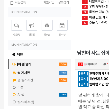
나쁜아빠입니다(
1
자동접속
회원가입
|
정보찾기
우리 부부와 
2
특별한 경험 (실
ICON NAVIGATION
3
이런 근친 제가
4
오늘 누나까지
5
썰모음
알림장
멤버쉽
출석부
MAIN NAVIGATION
남친이 사는 집
메인
[야설]썰게
이루다오
1
new
인증
썰 게시판
new
[공지]
후방주의 게시판
[공지]
1분만에 3,0
펌 썰게시판
new
[공지]
멤버쉽 가입 방
야설
말 편하게 할게. 
AI 썰
new
때는 몇 년 전. 
썰게(비추천)
밥 먹고 술 마신 