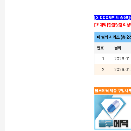
[2,000포인트 증정!
[초대박]핫썰닷컴 여성
이 썰의 시리즈 (총 2
번호
날짜
1
2026.01
2
2026.01
블루메딕 제품 구입시 멤