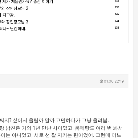
132
 제가 처음인가요? 중간 이야기
157
와 장인장모님 2
145
 자고감.
124
와 장인장모님 3
138
쩌나~ 난감하네.
01.06 22:19
어쩌지? 싶어서 올릴까 말까 고민하다가 그냥 올려봄.
랑 남친은 거의 1년 만난 사이였고, 룸메랑도 여러 번 봐서
사이는 아니었고, 서로 선 잘 지키는 편이었어. 그런데 어느