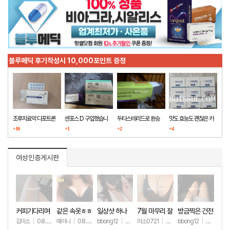
블루메딕 후기작성시 10,000포인트 증정
조루치료약 다포트론
센포스 D 구입했습니
두타스테리드로 환승
맛도 효능도 괜찮은 카
구매했습니다
+10
다
+1
+2
마그라
+4
여성인증게시판
커피기다리며
같은 속옷ㅎㅎ
일상샷 하나
7월 마무리 잘
방금찍은 건전
(안야함)
하세요🫶
한 일상샷
김미소
|
08.08
예이니
|
08.04
bbong12
|
07.31
미소0721
|
07.31
bbong12
|
07.28
+67
+78
+90
+266
+9