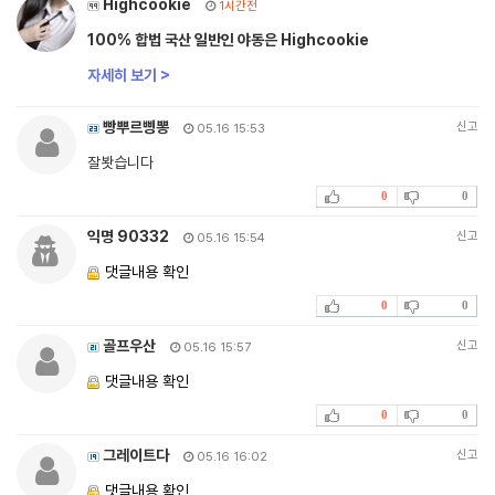
Highcookie
1시간전
100% 합법 국산 일반인 야동은 Highcookie
자세히 보기 >
빵뿌르삥뽕
신고
05.16 15:53
잘봣습니다
0
0
익명 90332
신고
05.16 15:54
댓글내용 확인
0
0
골프우산
신고
05.16 15:57
댓글내용 확인
0
0
그레이트다
신고
05.16 16:02
댓글내용 확인