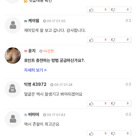
댓글내용 확인
0
0
케이윌
신고
05.17 01:20
재미있게 잘 보고 갑니다. 감사합니다.
0
0
윤지
1시간전
포인트 충전하는 방법 궁금하신가요?.
자세히 보기 >
익명 43972
신고
05.17 01:24
얼굴은 역시 잘생기고 봐야되겠어요
0
0
바마이
신고
05.17 01:43
역시 존잘이 최고군요
0
0