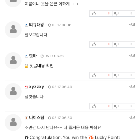
여름이니 옷을 은근 야하게 ㄱㄱ
0
0
티큐대왕
신고
05.17 06:18
잘보고갑니다
0
0
핫바
신고
05.17 06:22
댓글내용 확인
0
0
xyzzxy
신고
05.17 06:49
잘봣습니다
0
0
나이스팀
신고
05.17 06:50
조만간 다시 만나요~~ 더 즐거운 내용 써줘요
Congratulation! You win the
75
Lucky Point!