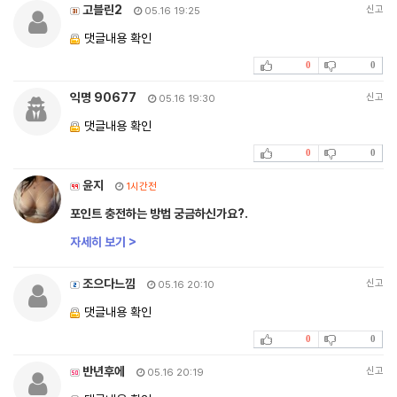
고블린2
신고
05.16 19:25
댓글내용 확인
0
0
익명 90677
신고
05.16 19:30
댓글내용 확인
0
0
윤지
1시간전
포인트 충전하는 방법 궁금하신가요?.
자세히 보기 >
조으다느낌
신고
05.16 20:10
댓글내용 확인
0
0
반년후에
신고
05.16 20:19