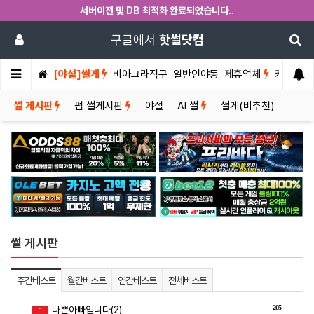
서버이전 및 DB 최적화 완료되었습니다..
구글에서
핫썰닷컴
[야설]썰게
비아그라직구
일반인야동
제휴업체
커뮤니티
썰 게시판
펌 썰게시판
야설
AI 썰
썰게(비추천)
썰 게시판
주간베스트
월간베스트
연간베스트
전체베스트
205
나쁜아빠입니다(2)
1