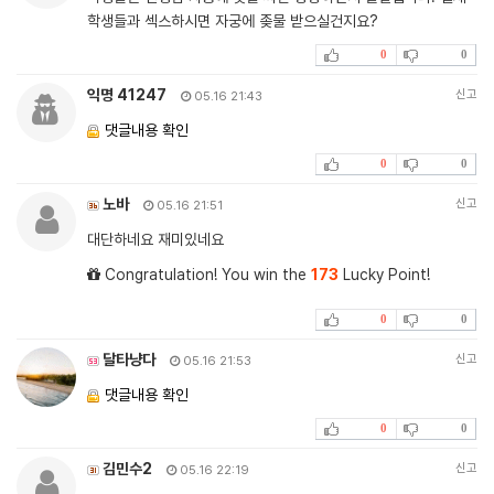
학생들과 섹스하시면 자궁에 좆물 받으실건지요?
0
0
익명 41247
신고
05.16 21:43
댓글내용 확인
0
0
노바
신고
05.16 21:51
대단하네요 재미있네요
Congratulation! You win the
173
Lucky Point!
0
0
달타냥다
신고
05.16 21:53
댓글내용 확인
0
0
김민수2
신고
05.16 22:19