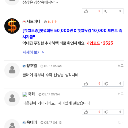
상상은 상상속에서만 ~
0
0
시드머니
1시간전
[핫썰보증]핫썰회원 50,000원 & 핫썰닷컴 10,000 포인트 즉
시지급!!
역대급 푸짐한 추가혜택 바로 확인하세요.
가입코드 : 2525
자세히 보기 >
양호열
신고
05.17 05:49
글래머 유부녀 수학 선생님 생각나네..
0
0
국화
신고
05.17 05:54
다음편이 기대되네요. 재미있게 잘봤습니다
0
0
옥대리
신고
05.17 06:13