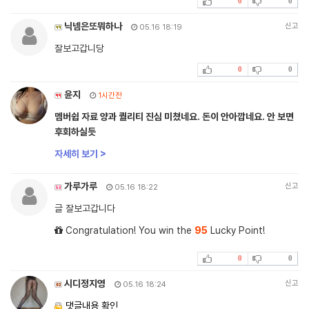
0
0
닉넴은또뭐하나
신고
05.16 18:19
잘보고갑니당
0
0
윤지
1시간전
멤버쉽 자료 양과 퀄리티 진심 미쳤네요. 돈이 안아깝네요. 안 보면
후회하실듯
자세히 보기 >
가루가루
신고
05.16 18:22
글 잘보고갑니다
Congratulation! You win the
95
Lucky Point!
0
0
시디정지영
신고
05.16 18:24
댓글내용 확인