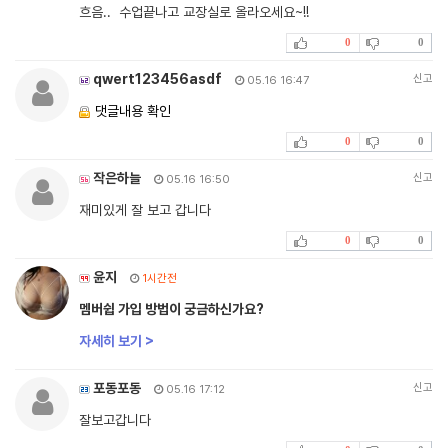
흐음.. 수업끝나고 교장실로 올라오세요~!!
0
0
qwert123456asdf
신고
05.16 16:47
댓글내용 확인
0
0
작은하늘
신고
05.16 16:50
재미있게 잘 보고 갑니다
0
0
윤지
1시간전
멤버쉽 가입 방법이 궁금하신가요?
자세히 보기 >
포동포동
신고
05.16 17:12
잘보고갑니다