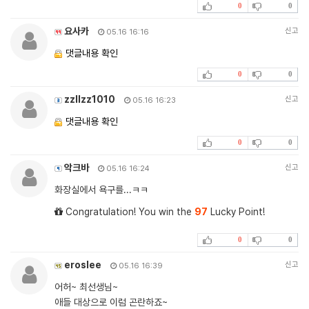
0
0
요사카
신고
05.16 16:16
댓글내용 확인
0
0
zzllzz1010
신고
05.16 16:23
댓글내용 확인
0
0
악크바
신고
05.16 16:24
화장실에서 욕구를...ㅋㅋ
Congratulation! You win the
97
Lucky Point!
0
0
eroslee
신고
05.16 16:39
어허~ 최선생님~
애들 대상으로 이럼 곤란하죠~