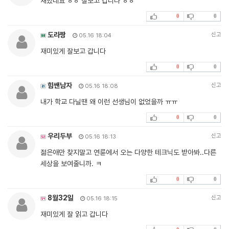
재밌네요 ㅎㅎ 잘보고 갑니다 ㅎㅎ
0
0
도라짱
신고
05.16 18:04
재미있게 잘보고 갑니다
0
0
힘쌘남자
신고
05.16 18:08
내가 학교 다닐땐 왜 이런 선생님이 없었을까 ㅠㅠ
0
0
우리두부
신고
05.16 18:13
젊은애만 찾지말고 연륜에서 오는 다양한 테크닉도 받아봐..다른
세상을 보여줄니까. ㅋ
0
0
8월32일
신고
05.16 18:15
재미있게 잘 읽고 갑니다