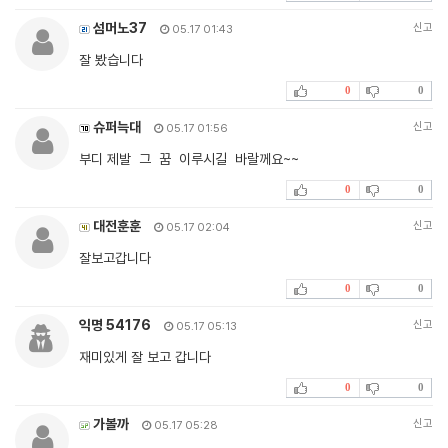
섬머노37
신고
05.17 01:43
잘 봤습니다
0
0
슈퍼늑대
신고
05.17 01:56
부디 제발 그 꿈 이루시길 바랄께요~~
0
0
대전훈훈
신고
05.17 02:04
잘보고갑니다
0
0
익명 54176
신고
05.17 05:13
재미있게 잘 보고 갑니다
0
0
가볼까
신고
05.17 05:28