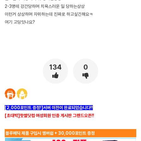
2-3명테 강간당하며 치욕스러운 일 당하는상상
이런거 상상하며 자위하는데 진짜로 하고싶긴해요ㅋ
여기 고딩잇나요?
[출처]
현직 여교사예요 제 썰도 풀어바요 ( 야설 | 은꼴사 | 썰모음 | 성인썰 - 핫썰닷컴)
?bo_table=ssul19&wr_id=1446330
사설토토
134
0
[2,000포인트 증정!]서버 이전이 완료되었습니다!!
[초대박]핫썰닷컴 여성회원 인증 게시판 그랜드오픈!!
블루메딕 제품 구입시 멤버쉽 + 30,000포인트 증정