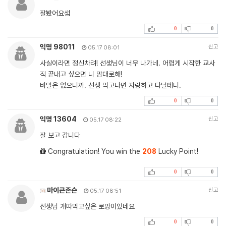
잘봤어요샘
0
0
익명 98011
신고
05.17 08:01
사실이라면 정신차려! 선생님이 너무 나가네. 어렵게 시작한 교사
직 끝내고 싶으면 니 맘대로해!
비밀은 없으니까. 선생 먹고나면 자랑하고 다닐테니.
0
0
익명 13604
신고
05.17 08:22
잘 보고 갑니다
Congratulation! You win the
208
Lucky Point!
0
0
마이큰존슨
신고
05.17 08:51
선생님 개따먹고싶은 로망이있네요
0
0