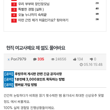
233
우리 부부와 장인장모님
2
483
특별한 경험 (실화 )
3
189
오늘 누나까지 숙제끝
4
190
이런 근친 제가 처음인가요? 뒷이야기
5
현직 여교사예요 제 썰도 풀어바요
Pori7979
335
24656
134
0
05.16 15:48
[공지]
후방주의 게시판 관련 긴급 공지사항
[공지]
1분만에 3,000포인트 획득하는 방법
[공지]
멤버쉽 가입 방법
간간히 눈팅하다가 비회원 읽기 횟수제한 땜 용기네서 최대한 신상유추 못할
정도 에서 써볼게요.
100% 실제 경험및 진행상황들이에요.