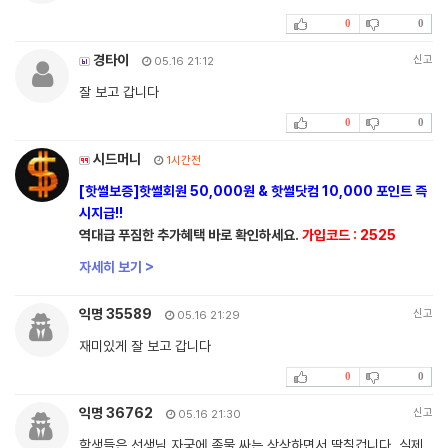
0
0
경타이
신고
05.16 21:12
잘 보고 갑니다
0
0
시드머니
1시간전
[핫썰보증]핫썰회원 50,000원 & 핫썰닷컴 10,000 포인트 즉
시지급!!
역대급 푸짐한 추가혜택 바로 확인하세요.
가입코드 : 2525
자세히 보기 >
익명 35589
신고
05.16 21:29
재미있게 잘 보고 갑니다
0
0
익명 36762
신고
05.16 21:30
학생들은 선생님 자궁에 좆물 싸는 상상하면서 딸칠겁니다. 실제