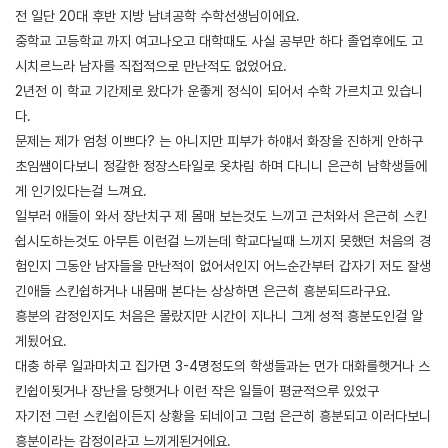
전 일단 20대 후반 지방 남녀공학 수학선생님이에요.
중학교 고등학교 까지 여고나오고 대학때도 사실 공부만 하다 졸업후에도 고
시치르느라 남자를 직접적으로 만난적도 없었어요.
2년전 이 학교 기간제로 왔다가 운좋게 정식이 되어서 수학 가르치고 있습니
다.
문제는 제가 엄청 이쁘다? 는 아니지만 피부가 하얘서 화장을 진하게 안하구
초임쌤이다보니 정갈한 정장스타일로 옷차림 하며 다니니 은근히 남학생들에
게 인기있다는걸 느껴요.
일부러 애들이 와서 장난치구 제 몸매 보는것도 느끼고 근처와서 은근히 스킨
쉽시도하는것도 아무튼 이런걸 느끼는데 학교다닐때 느끼지 못했던 처음의 경
험인지 그동안 남자들을 만난적이 없어서인지 어느순간부터 갑자기 저도 잘생
긴애들 스킨쉽하거나 내몸매 본다는 상상하면 은근히 흥분되드라구요.
흥분의 감정인지도 처음은 몰랐지만 시간이 지나니 그게 성적 흥분도인걸 알
게됬어요.
대충 하루 일과마치고 집가면 3-4명정도의 학생들과는 먼가 대화를햇거나 스
킨쉽이됫거나 장난을 당햇거나 이런 작은 일들이 평균적으루 있었구
자기전 그런 스킨쉽이든지 상황을 되네이고 그럼 은근히 흥분되고 이러다보니
흥분이라는 감정이라고 느끼게된거에요.