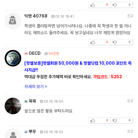
0
0
익명 40768
신고
05.16 18:41
학생이 플러팅하면 넘어가시려나요. 나중에 꼭 학생과 한 썰 아니
라도 에피소드 들려주세요. 꼭 보고싶네요 너무 재밌게 읽었어요
0
0
OECD
1시간전
[핫썰보증]핫썰회원 50,000원 & 핫썰닷컴 10,000 포인트 즉
시지급!!
역대급 푸짐한 추가혜택 바로 확인하세요.
가입코드 : 5252
자세히 보기 >
육육
신고
05.16 18:50
앞으로 많은 활동 부탁드려요
0
0
뿌우
신고
05.16 18:52