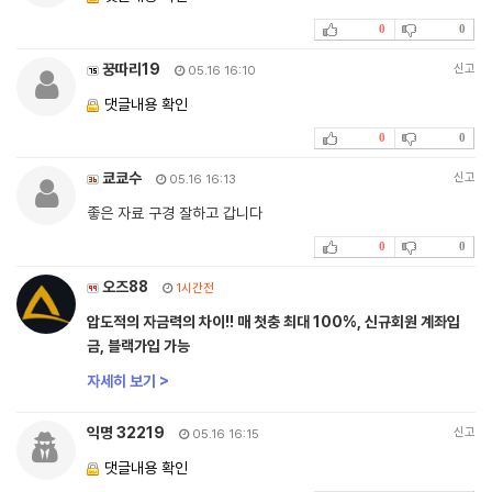
0
0
꿍따리19
신고
05.16 16:10
댓글내용 확인
0
0
쿄쿄수
신고
05.16 16:13
좋은 자료 구경 잘하고 갑니다
0
0
오즈88
1시간전
압도적의 자금력의 차이!! 매 첫충 최대 100%, 신규회원 계좌입
금, 블랙가입 가능
자세히 보기 >
익명 32219
신고
05.16 16:15
댓글내용 확인