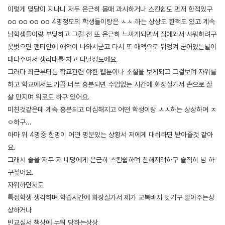
이렇게 몆달이 지나니 저두 은근히 몸매 과시하거나 스킨쉽도 먼저 한적있구
oo oo oo oo 4명정도의 학생들이랑은 ㅅㅅ 하는 상상도 한적도 있고 계속
남학생들이랑 부딪히고 그걸 전 또 은근히 느끼게되면서 집에와서 샤워하려구
옷벗으면 팬티안에 애액이 나와서굳고 다시 또 애액으로 뒤엉켜 굳어있는날이
대다수여서 생리대를 차고 다닐정도에요.
그러다 최근부터는 학교관련 야한 웹툰이나 소설을 보게되고 그걸보며 자위를
하고 학교에서도 가끔 너무 흥분되면 수업없는 시간에 화장실가서 손으로 살
살 만지며 위로도 하구 있어요.
미친것같은데 계속 흥분되고 더심해지고 어떤 학생이랑 ㅅㅅ하는 상상하며 ㅈ
ㅇ하구...
아마 위 4명중 한명이 어떤 명분있는 상황서 저에게 대쉬하면 받아줄것 같아
요.
그래서 슬을 저두 저 네명에게 은근히 스킨쉽하며 친해지려하구 솔직히 넘 하
구싶어요.
자위하면서도
특정학생 생각하며 학습시간에 화장실가서 제가 교복바지 벗기구 빨아주는상
상하거나
빈교실서 책상에 누워 당하는상상