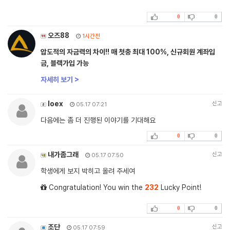
0
0
오즈88
1시간전
압도적의 자금력의 차이!! 매 첫충 최대 100%, 신규회원 계좌입
금, 블랙가입 가능
자세히 보기 >
loex
신고
05.17 07:21
다음에는 좀 더 진행된 이야기를 기대해요
0
0
내가좀그래
신고
05.17 07:50
학생에게 보지 박히고 올려 주세여
Congratulation! You win the
232
Lucky Point!
0
0
조단
신고
05.17 07:59