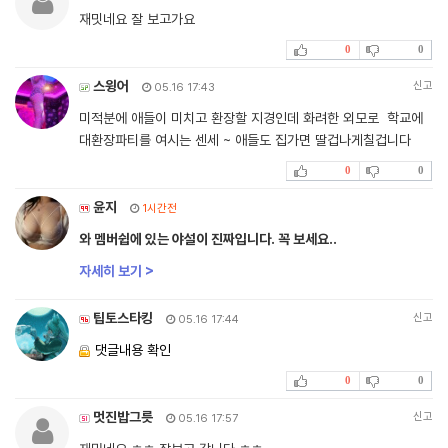
재밋네요 잘 보고가요
0
0
스윙어
신고
05.16 17:43
미적분에 애들이 미치고 환장할 지경인데 화려한 외모로 학교에
대환장파티를 여시는 센세 ~ 애들도 집가면 딸겁나게칠겁니다
0
0
윤지
1시간전
와 멤버쉽에 있는 야설이 진짜입니다. 꼭 보세요..
자세히 보기 >
팁토스타킹
신고
05.16 17:44
댓글내용 확인
0
0
멋진밥그릇
신고
05.16 17:57