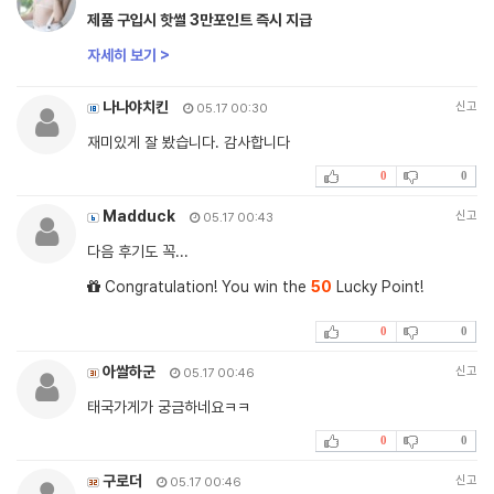
제품 구입시 핫썰 3만포인트 즉시 지급
자세히 보기 >
나나야치킨
신고
05.17 00:30
재미있게 잘 봤습니다. 감사합니다
0
0
Madduck
신고
05.17 00:43
다음 후기도 꼭...
Congratulation! You win the
50
Lucky Point!
0
0
아쌀하군
신고
05.17 00:46
태국가게가 궁금하네요ㅋㅋ
0
0
구로더
신고
05.17 00:46