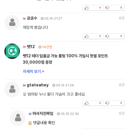
0
0
쿄쿄수
신고
05.16 21:27
재밌게 봤습니다
0
0
벳12
1시간전
벳12 테더 입출금 가능 롤링 100% 가입시 핫썰 포인트
30,0000점 증정
자세히 보기 >
gtateahey
신고
05.16 21:28
오 엄마랑 누나 둘다 가슴이 크고 좋네요
0
0
마사지진짜임
신고
05.16 22:34
댓글내용 확인