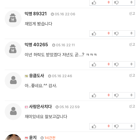
0
0
익명 89321
신고
05.16 22:06
재밌게 봤습니다
0
0
익명 40265
신고
05.16 22:11
이년 허락도 받았겠다 저년도 곧...? ㅋㅋㅋ
0
0
응큼도사
신고
05.16 22:46
아..좋네요.^^ 감사.
0
0
사랑은사치다
신고
05.16 22:59
재미있네요 잘보고갑니다
0
0
윤지
1시간전