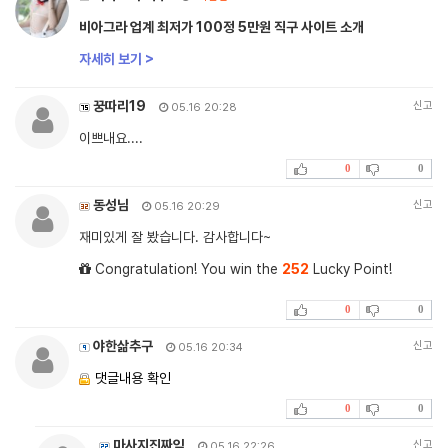
비아그라 업계 최저가 100정 5만원 직구 사이트 소개
자세히 보기 >
꿍따리19
신고
05.16 20:28
이쁘내요....
0
0
동성님
신고
05.16 20:29
재미있게 잘 봤습니다. 감사합니다~
Congratulation! You win the
252
Lucky Point!
0
0
야한삶추구
신고
05.16 20:34
댓글내용 확인
0
0
마사지진짜임
신고
05.16 22:26