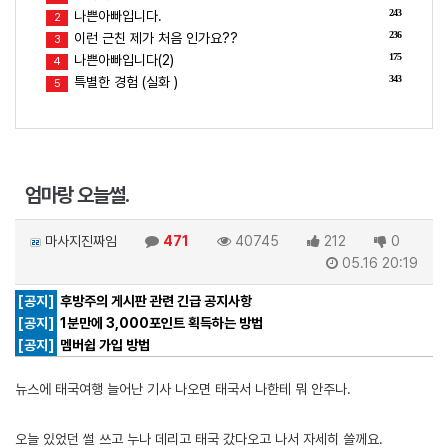
243
나쁜아빠입니다.
2
236
이런 근친 제가 처음 인가요??
3
175
나쁜아빠입니다(2)
4
343
특별한 경험 (실화 )
5
엄마랑 오늘썰.
마사지진짜임
471
40745
212
0
05.16 20:19
[공지]
후방주의 게시판 관련 긴급 공지사항
[공지]
1분만에 3,000포인트 획득하는 방법
[공지]
멤버쉽 가입 방법
뉴스에 태국여행 늘어난 기사 나오면 태국서 나한테 뭐 안주나.
오늘 있었던 썰 쓰고 누나 데리고 태국 갔다오고 나서 자세히 쓸께요.