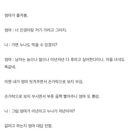
[출처]
엄마랑 오늘썰. ( 야설 | 은꼴사 | 썰모음 | 성인썰 - 핫썰닷컴)
?bo_table=ssul19&wr_id=1446916
스포츠토토
엄마가 흘겨봄.
엄마 : 너 진경이랑 거기 가려고 그러지.
나 : 가면 누나도 먹을 수 있겠지?
엄마 : 남자는 늙으나 젊으나 이년저년 다 후리고 싶어한다더니. 아들 녀석도
똑같네.
이젠 내가 엄마 씻겨주면서 손가락으로 보지 쑤심.
손가락으로 보지 쑤시면서 부푼 음핵 빨아주니 엄마 또 뿅감.
나 : 그럼 엄마가 이년이고 누나가 저년이야?
갈려고 하는지 엄마 대답 안함.