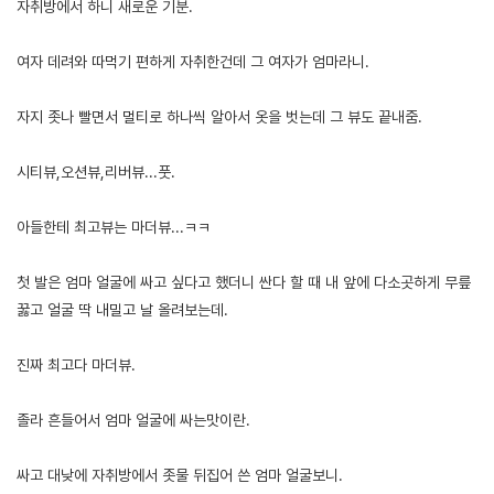
자취방에서 하니 새로운 기분.
여자 데려와 따먹기 편하게 자취한건데 그 여자가 엄마라니.
자지 좃나 빨면서 멀티로 하나씩 알아서 옷을 벗는데 그 뷰도 끝내줌.
시티뷰,오션뷰,리버뷰...풋.
아들한테 최고뷰는 마더뷰...ㅋㅋ
첫 발은 엄마 얼굴에 싸고 싶다고 했더니 싼다 할 때 내 앞에 다소곳하게 무릎
꿇고 얼굴 딱 내밀고 날 올려보는데.
진짜 최고다 마더뷰.
졸라 흔들어서 엄마 얼굴에 싸는맛이란.
싸고 대낮에 자취방에서 좃물 뒤집어 쓴 엄마 얼굴보니.