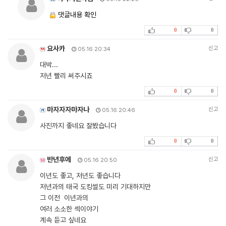
댓글내용 확인
0
0
요사카
신고
05.16 20:34
대박...
저년 빨리 써주시죠
0
0
마자자자마자나
신고
05.16 20:46
사진까지 좋네요 잘봤습니다
0
0
반년후에
신고
05.16 20:50
이년도 좋고, 저년도 좋습니다
저년과의 태국 도킹썰도 미리 기대하지만
그 이전 이년과의
여러 소소한 섹이야기
계속 듣고 싶네요