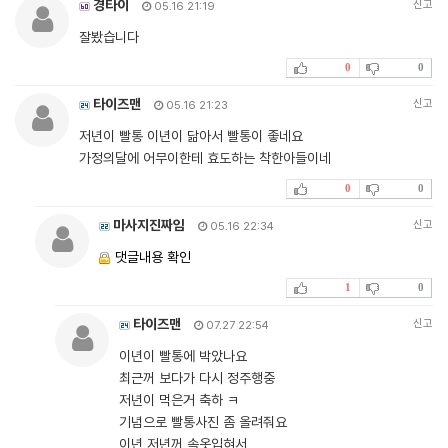
경타이
신고
05.16 21:19
잘봤습니다
0
0
타이즈맨
신고
05.16 21:23
저년이 빨통 이년이 닮아서 빨통이 좋네요
가정의달에 어무이한테 효도하는 착한아들이네
0
0
마사지진짜임
신고
05.16 22:34
댓글내용 확인
1
0
타이즈맨
신고
07.27 22:54
이년이 빨통에 박았나요
최근꺼 보다가 다시 정주행중
저년이 먹은거 축하 ㅋ
기념으로 빨통사진 좀 올려줘요
이년 저년꺼 속옷입혀서