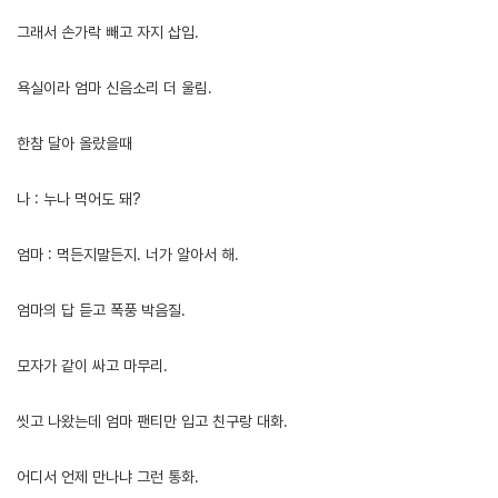
그래서 손가락 빼고 자지 삽입.
욕실이라 엄마 신음소리 더 울림.
한참 달아 올랐을때
나 : 누나 먹어도 돼?
엄마 : 먹든지말든지. 너가 알아서 해.
엄마의 답 듣고 폭풍 박음질.
모자가 같이 싸고 마무리.
씻고 나왔는데 엄마 팬티만 입고 친구랑 대화.
어디서 언제 만나냐 그런 통화.