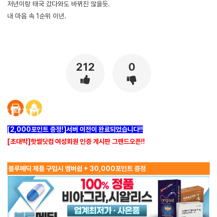
저년이랑 태국 갔다와도 바뀌진 않을듯.
내 마음 속 1순위 이년.
212
0
[2,000포인트 증정!]서버 이전이 완료되었습니다!!
[초대박]핫썰닷컴 여성회원 인증 게시판 그랜드오픈!!
블루메딕 제품 구입시 멤버쉽 + 30,000포인트 증정