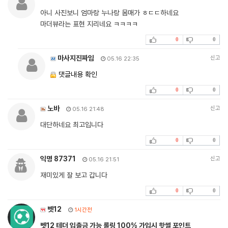
아니 사진보니 엄마랑 누나랑 몸매가 ㅎㄷㄷ하네요
마더뷰라는 표현 지리네요 ㅋㅋㅋㅋ
0
0
마사지진짜임
신고
05.16 22:35
댓글내용 확인
0
0
노바
신고
05.16 21:48
대단하네요 최고입니다
0
0
익명 87371
신고
05.16 21:51
재미있게 잘 보고 갑니다
0
0
벳12
1시간전
벳12 테더 입출금 가능 롤링 100% 가입시 핫썰 포인트