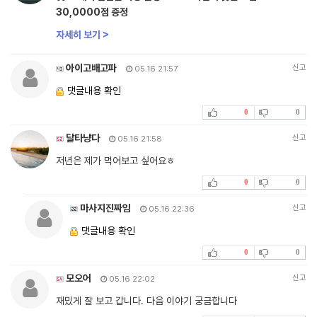
30,0000점 증정
자세히 보기 >
아이고배고파
신고
05.16 21:57
댓글내용 확인
0
0
달타냥다
신고
05.16 21:58
저년은 제가 먹어보고 싶어요ㅎ
0
0
마사지진짜임
신고
05.16 22:36
댓글내용 확인
0
0
모오어
신고
05.16 22:02
재밌게 잘 보고 갑니다. 다음 이야기 궁금합니다