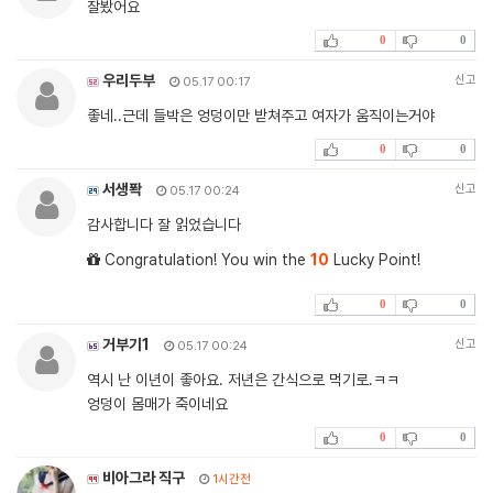
잘봤어요
0
0
우리두부
신고
05.17 00:17
좋네..근데 들박은 엉덩이만 받쳐주고 여자가 움직이는거야
0
0
서생퐉
신고
05.17 00:24
감사합니다 잘 읽었습니다
Congratulation! You win the
10
Lucky Point!
0
0
거부기1
신고
05.17 00:24
역시 난 이년이 좋아요. 저년은 간식으로 먹기로.ㅋㅋ
엉덩이 몸매가 죽이네요
0
0
비아그라 직구
1시간전