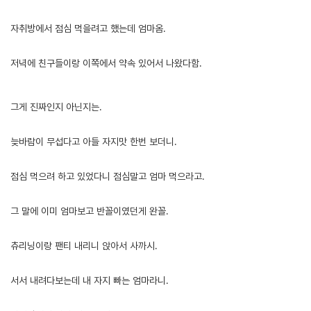
자취방에서 점심 먹을려고 했는데 엄마옴.
저녁에 친구들이랑 이쪽에서 약속 있어서 나왔다함.
[출처]
엄마랑 오늘썰. ( 야설 | 은꼴사 | 썰모음 | 성인썰 - 핫썰닷컴)
?bo_table=ssul19&wr_id=1446916
스포츠토토
그게 진짜인지 아닌지는.
늦바람이 무섭다고 아들 자지맛 한번 보더니.
점심 먹으려 하고 있었다니 점심말고 엄마 먹으라고.
그 말에 이미 엄마보고 반꼴이였던게 완꼴.
츄리닝이랑 팬티 내리니 앉아서 사까시.
서서 내려다보는데 내 자지 빠는 엄마라니.