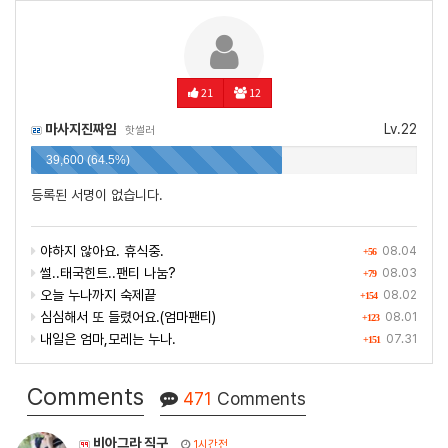
21
12
마사지진짜임
Lv.22
핫썰러
39,600 (64.5%)
등록된 서명이 없습니다.
야하지 않아요. 휴식중.
08.04
+56
썰..태국힌트..팬티 나눔?
08.03
+79
오늘 누나까지 숙제끝
08.02
+154
심심해서 또 들렸어요.(엄마팬티)
08.01
+123
내일은 엄마,모레는 누나.
07.31
+151
Comments
471
Comments
비아그라 직구
1시간전