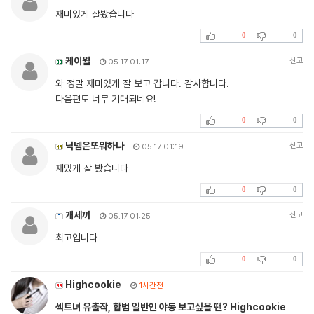
재미있게 잘봤습니다
0
0
케이윌
신고
05.17 01:17
와 정말 재미있게 잘 보고 갑니다. 감사합니다.
다음편도 너무 기대되네요!
0
0
닉넴은또뭐하나
신고
05.17 01:19
재밌게 잘 봤습니다
0
0
개세끼
신고
05.17 01:25
최고입니다
0
0
Highcookie
1시간전
섹트녀 유출작, 합법 일반인 야동 보고싶을 땐? Highcookie