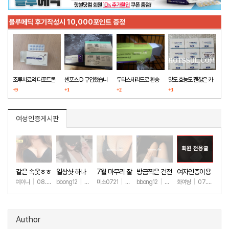
블루메딕 후기작성시 10,000포인트 증정
조루치료약 다포트론
센포스 D 구입했습니
두타스테리드로 환승
맛도 효능도 괜찮은 카
구매했습니다
+9
다
+1
+2
마그라
+3
여성인증게시판
회원 전용글
같은 속옷ㅎㅎ
일상샷 하나
7월 마무리 잘
방금찍은 건전
여자인증이용
하세요🫶
한 일상샷
ㅎㅎ
예이니
|
08.04
bbong12
|
07.31
미소0721
|
07.31
bbong12
|
07.28
화여뉭
|
07.27
+60
+87
+241
+89
+149
Author