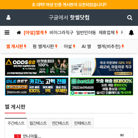
초 대박! 여성 인증 게시판이 오픈되었습니다!!
구글에서
핫썰닷컴
[야설]썰게
비아그라직구
일반인야동
제휴업체
커뮤니티
썰 게시판
펌 썰게시판
야설
AI 썰
썰게(비추천)
썰 게시판
주간베스트
월간베스트
연간베스트
전체베스트
312
언니아들...
1