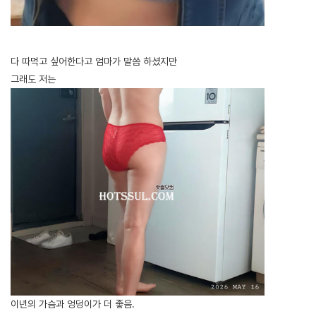
[출처]
엄마랑 오늘썰. ( 야설 | 은꼴사 | 썰모음 | 성인썰 - 핫썰닷컴)
?bo_table=ssul19&wr_id=1446916
토토사이트
다 따먹고 싶어한다고 엄마가 말씀 하셨지만
그래도 저는
이년의 가슴과 엉덩이가 더 좋음.