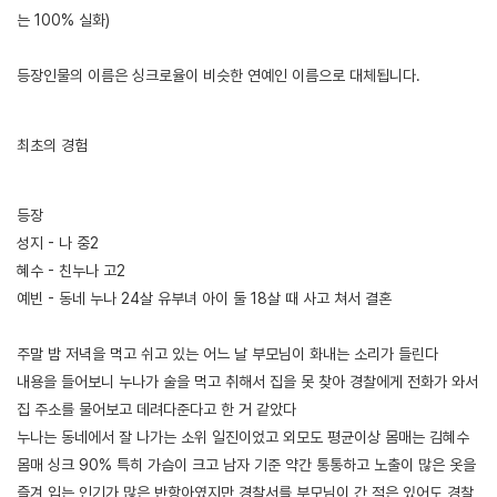
는 100% 실화)
등장인물의 이름은 싱크로율이 비슷한 연예인 이름으로 대체됩니다.
[출처]
나는 개새끼가 되었다 1 (근친,네토,유부녀) ( 야설 | 은꼴사 | 썰모음 | 성인썰 - 핫썰닷컴)
?bo_table=ssul19&wr_id=1499581
사설토토
최초의 경험
[출처]
나는 개새끼가 되었다 1 (근친,네토,유부녀) ( 야설 | 은꼴사 | 썰모음 | 성인썰 - 핫썰닷컴)
?bo_table=ssul19&wr_id=1499581
보증업체
등장
성지 - 나 중2
혜수 - 친누나 고2
예빈 - 동네 누나 24살 유부녀 아이 둘 18살 때 사고 쳐서 결혼
주말 밤 저녁을 먹고 쉬고 있는 어느 날 부모님이 화내는 소리가 들린다
내용을 들어보니 누나가 술을 먹고 취해서 집을 못 찾아 경찰에게 전화가 와서
집 주소를 물어보고 데려다준다고 한 거 같았다
누나는 동네에서 잘 나가는 소위 일진이었고 외모도 평균이상 몸매는 김혜수
몸매 싱크 90% 특히 가슴이 크고 남자 기준 약간 통통하고 노출이 많은 옷을
즐겨 입는 인기가 많은 반항아였지만 경찰서를 부모님이 간 적은 있어도 경찰