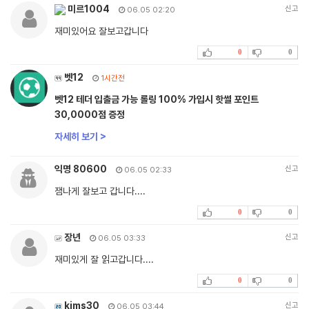
미르1004
신고
06.05 02:20
재미있어요 잘보고갑니다
0
0
벳12
1시간전
벳12 테더 입출금 가능 롤링 100% 가입시 핫썰 포인트
30,0000점 증정
자세히 보기 >
익명 80600
신고
06.05 02:33
잼나게 잘보고 갑니다....
0
0
장년
신고
06.05 03:33
재미있게 잘 읽고갑니다....
0
0
kims30
신고
06.05 03:44