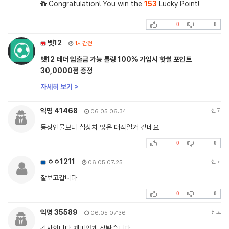
Congratulation! You win the
153
Lucky Point!
0
0
벳12
1시간전
벳12 테더 입출금 가능 롤링 100% 가입시 핫썰 포인트
30,0000점 증정
자세히 보기 >
익명 41468
신고
06.05 06:34
등장인물보니 심상치 않은 대작일거 같네요
0
0
ㅇㅇ1211
신고
06.05 07:25
잘보고갑니다
0
0
익명 35589
신고
06.05 07:36
감사합니다 재미있게 잘봤습니다