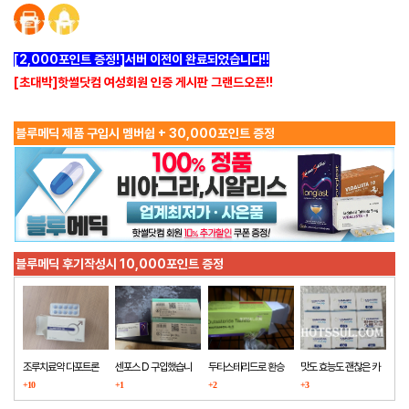
[2,000포인트 증정!]서버 이전이 완료되었습니다!!
[초대박]핫썰닷컴 여성회원 인증 게시판 그랜드오픈!!
블루메딕 제품 구입시 멤버쉽 + 30,000포인트 증정
블루메딕 후기작성시 10,000포인트 증정
조루치료약 다포트론
센포스 D 구입했습니
두타스테리드로 환승
맛도 효능도 괜찮은 카
구매했습니다
+10
다
+1
+2
마그라
+3