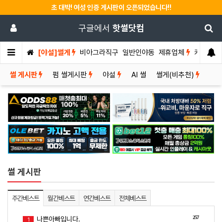
초 대박! 여성 인증 게시판이 오픈되었습니다!!
구글에서
핫썰닷컴
[야설]썰게
비아그라직구
일반인야동
제휴업체
커뮤니티
썰 게시판
펌 썰게시판
야설
AI 썰
썰게(비추천)
썰 게시판
주간베스트
월간베스트
연간베스트
전체베스트
257
나쁜아빠입니다.
1