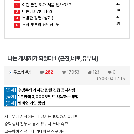
255
이런 근친 제가 처음 인가요??
2
191
나쁜아빠입니다(2)
3
360
특별한 경험 (실화 )
4
176
우리 부부와 장인장모님
5
나는 개새끼가 되었다 1 (근친,네토,유부녀)
루프리델캄
282
17953
123
0
06.04 17:15
[공지]
후방주의 게시판 관련 긴급 공지사항
[공지]
1분만에 3,000포인트 획득하는 방법
[공지]
멤버쉽 가입 방법
지금부터 시작하는 내 얘기는 100%사실이며
중학생때 친누나 동네 유부녀 누나 숙모
고등학생 친척누나 막내이모 친구여친