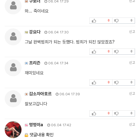
구로더
신고
06.04 17:29
와... 죽이네요
0
0
강요다
신고
06.04 17:30
그날 완벽범죄가 되는 듯했다. 범죄가 되진 않았겠죠?
0
0
프리즌
신고
06.04 17:34
재미있네요
0
0
감소자아호르
신고
06.04 17:39
잘보고갑니다
0
0
멍멍이a
신고
06.04 17:42
댓글내용 확인