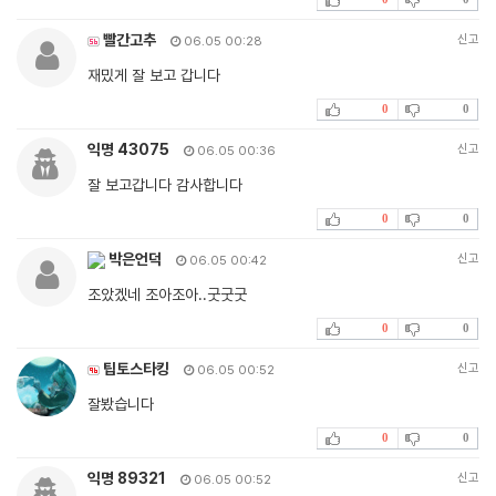
빨간고추
신고
06.05 00:28
재밌게 잘 보고 갑니다
0
0
익명 43075
신고
06.05 00:36
잘 보고갑니다 감사합니다
0
0
박은언덕
신고
06.05 00:42
조았겠네 조아조아..굿굿굿
0
0
팁토스타킹
신고
06.05 00:52
잘봤습니다
0
0
익명 89321
신고
06.05 00:52