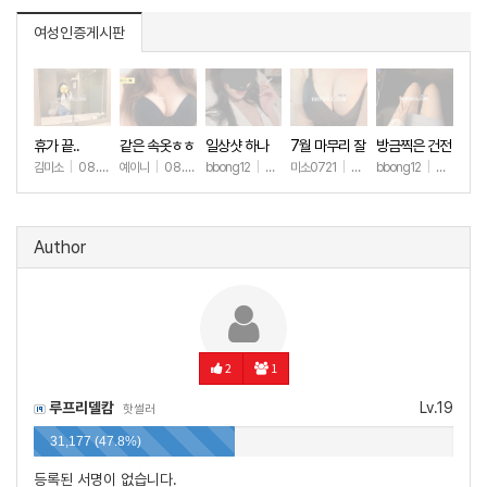
여성인증게시판
휴가 끝..
같은 속옷ㅎㅎ
일상샷 하나
7월 마무리 잘
방금찍은 건전
하세요🫶
한 일상샷
김미소
|
08.07
예이니
|
08.04
bbong12
|
07.31
미소0721
|
07.31
bbong12
|
07.28
+86
+66
+89
+256
+8
Author
2
1
루프리델캄
Lv.19
핫썰러
31,177 (47.8%)
등록된 서명이 없습니다.