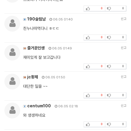
0
0
190슬림남
신고
06.05 01:40
친누나따먹다니 ㅎㄷㄷ
0
0
즐거운인생
신고
06.05 01:49
재미있게 잘 보고갑니다
0
0
jc황제
신고
06.05 01:50
대단한 일을 ~~
0
0
centum100
신고
06.05 02:18
와 생생하네요
0
0