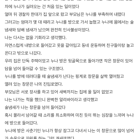
차에 누나가 실려오는 건 처음 있는 일이었다
얼마 뒤 경찰차 한대가 집 앞으로 왔고 부모님은 누나를 부축하여 내렸다
그러고는 엄마가 몇 대 때리고 누나를 방으로 가서 눕혔고 누나에 몸에서는 술
냄새와 담배 냄새가 났으며 완전히 인사불성이었다.
나는 다시는 없을 기회라고 생각했다.
자연스럽게 내방으로 들어갔고 옷을 갈아입고 동네 운동하며 친구들이랑 놀고
온다고 밖으로 나갔다.
우리 집은 단독 주택이었고 누나 방은 뒷골목으로 돌아가면 작은 창문이 있어
담을 넘어 들어갈 수 있는 구조였다.
누나를 방에 데려다줄 때 술냄새가 난다는 핑계로 창문을 살짝 열어뒀고
열려 있는 창문은 나의 진입로였다.
부모님은 서로 장사를 하고 있어 새벽까지는 집에 올 일이 없었고
나는 나가는 척을 했으니 완벽한 알리바이라고 생각했고
술냄새가 나는 창문을 넘어 들어갔다
혹시 몰라서 넘어갈 때 소리를 최소화하며 미친 듯이 뛰는 심장을 느끼며 누나
에 방으로 들어갔다.
누나에 방은 사춘기인 누나가 항상 잠그고 다녀서 나는 이 창문으로 많이 넘어
가 속옷으로 자위를 하는 그런 개새끼였다.