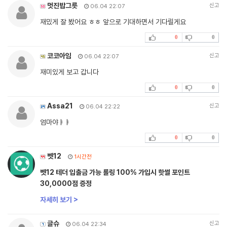
멋진밥그릇
신고
06.04 22:07
재밌게 잘 봤어요 ㅎㅎ 앞으로 기대하면서 기다릴게요
0
0
코코아임
신고
06.04 22:07
재미있게 보고 갑니다
0
0
Assa21
신고
06.04 22:22
엄마야ㅑㅑ
0
0
벳12
1시간전
벳12 테더 입출금 가능 롤링 100% 가입시 핫썰 포인트
30,0000점 증정
자세히 보기 >
글슈
신고
06.04 22:34