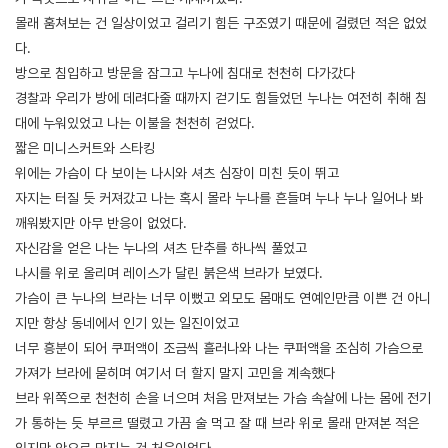
몰래 훔쳐보는 건 일상이었고 걸리기 힘든 구조였기 때문에 걸렸던 적은 없었
다.
방으로 침입하고 방문을 잠그고 누나에 침대로 천천히 다가갔다
경찰과 우리가 방에 데려다줄 때까지 걷기도 힘들었던 누나는 여전히 취해 침
대에 누워있었고 나는 이불을 천천히 걷었다.
짧은 미니스커트와 스타킹
위에는 가슴이 다 보이는 나시와 셔츠 심장이 미친 듯이 뛰고
자지는 터질 듯 커져갔고 나는 혹시 몰라 누나를 흔들며 누나 누나 일어나 봐
깨워봤지만 아무 반응이 없었다.
자신감을 얻은 나는 누나의 셔츠 단추를 하나씩 풀었고
나시를 위로 올리며 레이스가 달린 붉은색 브라가 보였다.
가슴이 큰 누나의 브라는 너무 이뻤고 외모도 몸매도 연예인만큼 이쁜 건 아니
지만 항상 동네에서 인기 있는 일진이었고
너무 흥분이 되어 쿠퍼액이 조금씩 흘러나와 나는 쿠퍼액을 조심히 가슴으로
가져가 브라에 묻히며 여기서 더 할지 말지 고민을 계속했다
브라 위쪽으로 천천히 손을 너으며 처음 만져보는 가슴 속살에 나는 몸에 전기
가 통하는 듯 부르르 떨렸고 가끔 술 먹고 잘 때 브라 위로 몰래 만져본 적은
있지만 안으로 만지는 건 처음이었다