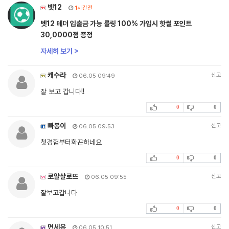
벳12
1시간전
벳12 테더 입출금 가능 롤링 100% 가입시 핫썰 포인트
30,0000점 증정
자세히 보기 >
캐수라
신고
06.05 09:49
잘 보고 갑니다!!
0
0
빠봉이
신고
06.05 09:53
첫경험부터화끈하네요
0
0
로얄샬로뜨
신고
06.05 09:55
잘보고갑니다
0
0
면세유
신고
06.05 10:51