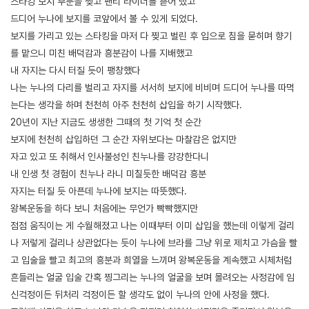
스타킹 보지 부분을 찢고 팬티 라이너를 뜯어 냈고
드디어 누나에 보지를 코앞에서 볼 수 있게 되었다.
보지를 가리고 있는 스타킹을 마저 다 찢고 벌린 후 입으로 침을 묻히며 향기
를 맡으니 미친 배덕감과 흥분감이 나를 지배했고
내 자지는 다시 터질 듯이 팽창했다
나는 누나의 다리를 벌리고 자지를 서서히 보지에 비비며 드디어 누나를 따먹
는다는 생각을 하며 천천히 아주 천천히 삽입을 하기 시작했다.
20년이 지난 지금도 생생한 그때의 첫 기억 첫 순간
보지에 천천히 삽입하던 그 순간 자위보다는 마찰감은 없지만
자고 있고 또 취해서 인사불성인 친누나를 강강한다니
내 인생 첫 경험이 친누나 라니 미칠듯한 배덕감 흥분
자지는 터질 듯 아픈데 누나에 보지는 따뜻했다.
왕복운동을 하다 보니 처음에는 무언가 빡빡했지만
점점 움직이는 게 수월해졌고 나는 이때부터 이미 삽입을 했는데 이렇게 걸리
나 저렇게 걸리나 상관없다는 듯이 누나에 브라를 그냥 위로 제치고 가슴을 빨
고 입술을 빨고 최고의 흥분과 희열을 느끼며 왕복운동을 계속했고 시체처럼
흔들리는 얼굴 입술 간혹 찡그리는 누나의 얼굴을 보며 몰려오는 사정감에 임
신걱정이든 뒤처리 걱정이든 할 생각도 없이 누나의 안에 사정을 했다.