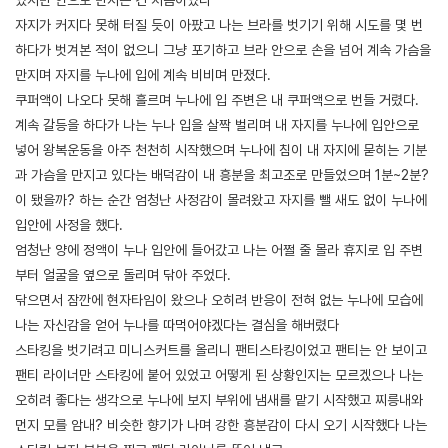
자지가 커지다 못해 터질 듯이 아팠고 나는 브라를 벗기기 위해 시도를 몇 번
하다가 벗겨본 적이 없으니 그냥 포기하고 브라 안으로 손을 넘어 계속 가슴을
만지며 자지를 누나에 입에 계속 비비며 만졌다.
쿠퍼액이 나오다 못해 흘르며 누나에 입 주변은 내 쿠퍼액으로 번들 거렸다.
계속 갈등을 하다가 나는 누나 입을 살짝 벌리며 내 자지를 누나에 입안으로
넣어 왕복운동을 아주 천천히 시작했으며 누나에 침이 내 자지에 묻히는 기분
과 가슴을 만지고 있다는 배덕감이 내 흥분을 최고조로 만들었으며 1분~2분?
이 됐을까? 하는 순간 엄청난 사정감이 몰려왔고 자지를 뺄 새도 없이 누나에
입안에 사정을 했다.
엄청난 양에 정액이 누나 입안에 들어갔고 나는 어쩔 줄 몰라 휴지로 입 주변
부터 얼굴을 옆으로 돌리며 닦아 주었다.
닦으면서 잠깐에 현자타임이 왔으나 오히려 반응이 전혀 없는 누나에 모습에
나는 자신감을 얻어 누나를 따먹어야겠다는 결심을 해버렸다
스타킹을 벗기려고 미니스커트를 올리니 팬티스타킹이었고 팬티는 안 보이고
팬티 라이너만 스타킹에 붙어 있었고 어떻게 된 상황인지는 모르겠으나 나는
오히려 좋다는 생각으로 누나에 보지 부위에 냄새를 맡기 시작했고 찌릉내와
먼지 모를 암내? 비슷한 향기가 나며 강한 흥분감이 다시 오기 시작했다 나는