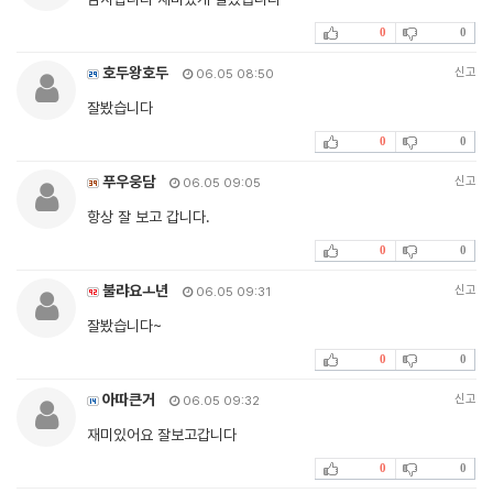
0
0
호두왕호두
신고
06.05 08:50
잘봤습니다
0
0
푸우웅담
신고
06.05 09:05
항상 잘 보고 갑니다.
0
0
불랴요ㅗ년
신고
06.05 09:31
잘봤습니다~
0
0
아따큰거
신고
06.05 09:32
재미있어요 잘보고갑니다
0
0