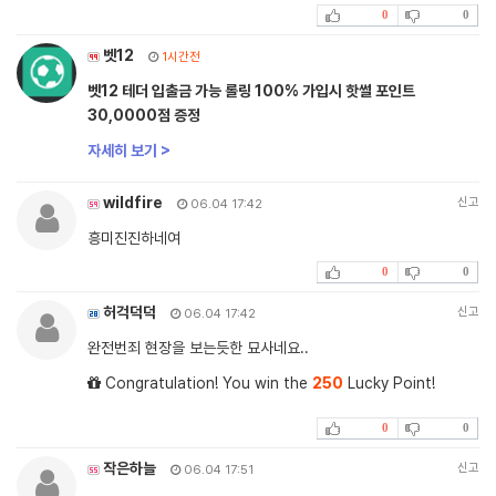
0
0
벳12
1시간전
벳12 테더 입출금 가능 롤링 100% 가입시 핫썰 포인트
30,0000점 증정
자세히 보기 >
wildfire
신고
06.04 17:42
흥미진진하네여
0
0
허걱덕덕
신고
06.04 17:42
완전번죄 현장을 보는듯한 묘사네요..
Congratulation! You win the
250
Lucky Point!
0
0
작은하늘
신고
06.04 17:51