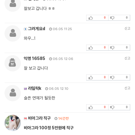
잘보고 갑니다 ㅎㅎ
0
0
그러게요d
신고
06.05 11:25
와우…!
0
0
익명 16585
신고
06.05 12:06
잘 보고 갑니다
0
0
라일락k
신고
06.05 12:10
슬픈 연재가 될듯한
0
0
비아그라 직구
1시간전
비아그라 100정 5만원에 직구