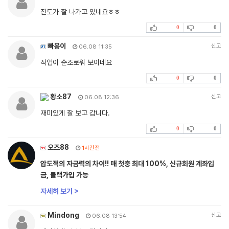
진도가 잘 나가고 있네요ㅎㅎ
0
0
빠봉이
신고
06.08 11:35
작업이 순조로워 보이네요
0
0
황소87
신고
06.08 12:36
재미있게 잘 보고 갑니다.
0
0
오즈88
1시간전
압도적의 자금력의 차이!! 매 첫충 최대 100%, 신규회원 계좌입
금, 블랙가입 가능
자세히 보기 >
Mindong
신고
06.08 13:54