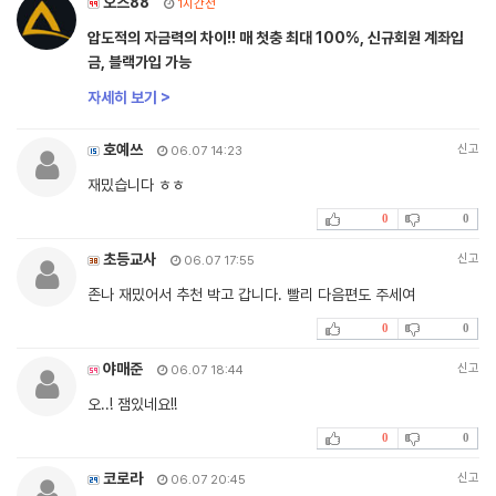
오즈88
1시간전
압도적의 자금력의 차이!! 매 첫충 최대 100%, 신규회원 계좌입
금, 블랙가입 가능
자세히 보기 >
호예쓰
신고
06.07 14:23
재밌습니다 ㅎㅎ
0
0
초등교사
신고
06.07 17:55
존나 재밌어서 추천 박고 갑니다. 빨리 다음편도 주세여
0
0
야매준
신고
06.07 18:44
오..! 잼있네요!!
0
0
코로라
신고
06.07 20:45