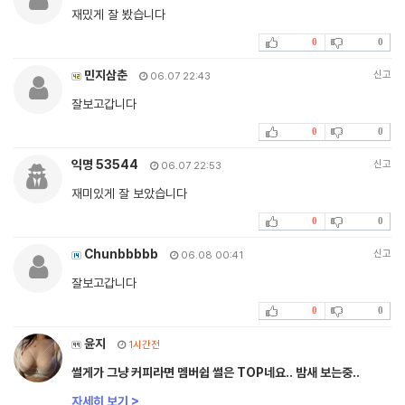
재밌게 잘 봤습니다
0
0
민지삼춘
신고
06.07 22:43
잘보고갑니다
0
0
익명 53544
신고
06.07 22:53
재미있게 잘 보았습니다
0
0
Chunbbbbb
신고
06.08 00:41
잘보고갑니다
0
0
윤지
1시간전
썰게가 그냥 커피라면 멤버쉽 썰은 TOP네요.. 밤새 보는중..
자세히 보기 >