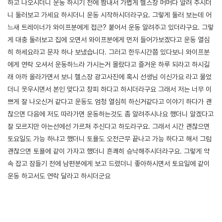
하고 나오시더니 운동 하시기 전에 짬내서 가볍게 헬스장 머머다 알려 주시더
니 둘러보고 가세요 하시더니 운동 시작하시더라구요. 그렇게 둘러 보는데 어
느새 트레이너가 와이프분에게 접근? 붙어서 운동 알려주고 있더라구요. 그렇
게 대충 둘러보고 집에 오면서 와이프분에게 먼저 들어가보겠다고 운동 열심
히 하세요라고 문자 하나 보냈습니다. 그러고 한두시간쯤 있다보니 와이프분
에게 연락 오셔서 운동하느라 가시는거 몰랐다고 즐거운 하루 되라고 하시길
래 아까 올라가면서 보니 헬스장 광고사진에 혹시 선생님 이신가요 라고 물었
더니 웃우시면서 본인 맞다고 창피 하다고 하시더라구요 그래서 저는 너무 이
쁘게 잘 나오신거 같다고 운동도 엄청 열심히 하신거같다고 이야기 하다가 괜
찮으면 다음에 저도 따라가면 운동하는것도 좀 알려주시나요 했더니 알겠다고
잘 모르지만 아는선에선 가르쳐 주신다고 하도라구요. 그래서 시간 괜찮으면
토요일도 가능 하냐고 했더니 토욜도 오전근무 끝나고 가능 하다고 해서 그럼
괜찮으면 토욜에 같이 가자고 했더니 흔쾌히 승낙해주시더라구요. 그렇게 약
속 잡고 잠들기 전에 남편분에게 보고 드렸더니 좋아하시면서 토요일에 같이
운동 하고서도 연락 달라고 하시더군요
[출처]
작업남 썰 두번째 ( 야설 | 은꼴사 | 썰모음 | 성인썰 - 핫썰닷컴)
?bo_table=ssul19&wr_id=1505841
토토사이트