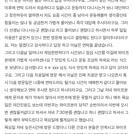
번 더 방문 하시면 될듯 하다고 답장 주시더라구요. 그래서 늦은 시간에 퇴근
이후에 연락 드려서 죄송하다고 일끝나고 운동까지 다니시는거 보니 대단하다
고 칭찬하듯이 말하면서 저도 요즘 시간이 좀 남아서 운동해볼까 생각중인데
힘들지는 않냐 등 궁금한거 가볍게 물어보니 즉각 대답해 주시더라구요. 그러
다 선생님 다니시는곳 괜찮나요 라고 물어보니 괜찮다고 하시면서 하루 일일
이용권? 같은거 있으니 한번 방문해 보시고 결정해도 된다고 알려주시더라구
요. 저는 알겠다고 감사하다고 답장 하고 이날은 연락을 끝냈습니다.
그리고 다음날 일어나서 게임한판하다가 시간보니 점심 시간쯤 이길래 와이프
분에게 가볍게 식사하셨나요 ? 맛있게 드시고 운동 조심히 하세요 라는 식으
로 보냈더니 감사합니다 ㅎㅎ xxx 님도 식사 맛있게 하세요 라고 답이 오더라
구요. 그리고 다음 치료일에 방문 해서 이날은 진짜 치료만 받고 나오면서 혹
시 다음 방문일은 나중에 연락드려도 될가요 시간이 애매한거 같다고 물어보
니 생각해보고 연락 주시면 된다고 하시더라구요. 그러고 그날 저녁 와이프분
에게 문자로 제가 약속이 많아서 이번주에 방문 못할거 같다고 하니 매주 목요
일은 야간진료도 보는데 이번주는 와이프분이 당직? 순번이라서 이번에 오시
면 괜찮을거같다고 하셔서 저녁 7:30분쯤 괜찮냐고 하니 괜찮다고 하셔서 그
렇게 예약 부탁드린다고 목요일에 뵐게요라고 했습니다.
목요일 저녁 늦은시간에 방문 드렸더니 다른 간호사 분들은 안계시고 와이프