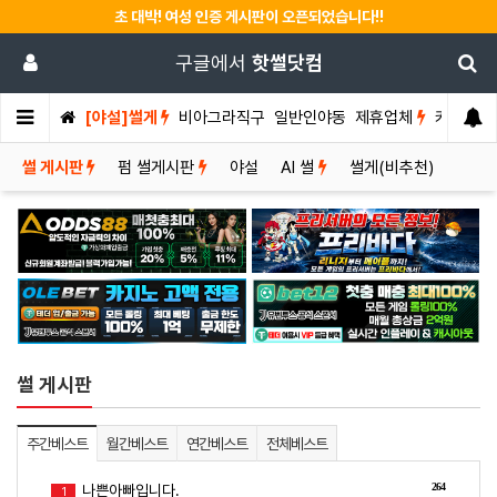
초 대박! 여성 인증 게시판이 오픈되었습니다!!
구글에서
핫썰닷컴
[야설]썰게
비아그라직구
일반인야동
제휴업체
커뮤니티
썰 게시판
펌 썰게시판
야설
AI 썰
썰게(비추천)
썰 게시판
주간베스트
월간베스트
연간베스트
전체베스트
264
나쁜아빠입니다.
1