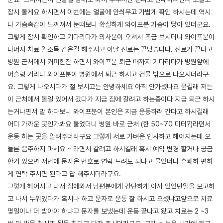
잠시 볼게요 하시면서 이번에는 얼굴에 안씌우고 가볍게 확인 하시는데 역시
나 가슴촉감이 느껴져서 눈떠보니 확실하게 와이프분 가슴이 닿아 있더군요.
그렇게 잠시 확인하고 기다리다가 의사분이 오셔서 조금 보시더니 와이프분이
나머지 치료 ? 소독 같은걸 해주시고 이날 진료는 끝났습니다. 진료가 끝나고
병원 근처에서 커피한잔 하면서 와이프분 퇴근 때까지 기다리다가 병원앞에
어슬렁 거리니 와이프분이 병원에서 퇴근 하시고 건물 밖으로 나오시더라구
요. 그렇게 나오시다가 절 보시고는 안녕하세요 아직 안가셨나요 묻길래 저는
이 근처에서 볼일 있어서 갔다가 지금 집에 갈려고 하는중이다 지금 퇴근 하시
는거냐면서 말 하다보니 와이프분이 본인은 지금 운동하러 간다고 하시길래
어디 가까운 곳인가봐요 물었더니 병원 바로 근처 (한 50~70 미터?)라면서
운동 하는 곳을 알려주더라구요 그렇게 서로 가벼운 인사하고 헤어지는데 오
늘른 음주하지 마세요 ~ 라면서 갈려고 하시길래 혹시 예약 변경 할거나 궁금
한거 있으면 저번에 문자온 번호로 연락 드려도 되냐고 물었더니 흔쾌히 편하
게 연락 주시면 된다고 답 해주시더라구요.
그렇게 헤어지고 나서 집에와서 남편분에게 간단하게 아까 있었던일을 보고하
고 나서 누워있다가 혹시나 하고 문자로 운동 잘 하시고 오셨냐고앞으로 치료
몇일이나 더 받아야 하냐고 문자를 보냈는데 운동 끝나고 왔고 치료는 2 ~3