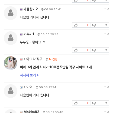
가을향기2
신고
06.06 20:41
다음편 기대해 봅니다
0
0
거부기1
신고
06.06 20:45
두두둥~ 좋아요 ㅎ
0
0
비아그라 직구
1시간전
비아그라 업계 최저가 100정 5만원 직구 사이트 소개
자세히 보기 >
바마이
신고
06.06 22:24
다음편이 기대 됩니다.
0
0
Mskim83
신고
06.07 00:48