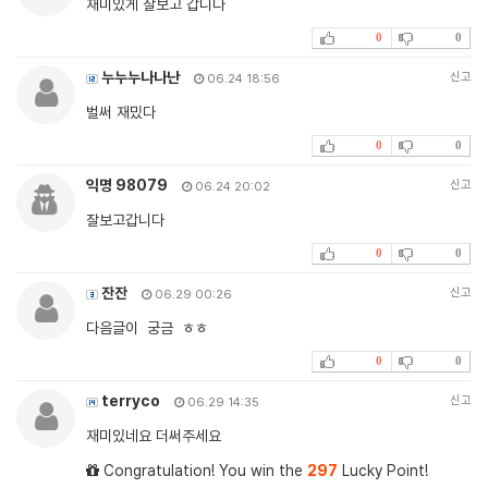
재미있게 잘보고 갑니다
0
0
누누누나나난
신고
06.24 18:56
벌써 재밌다
0
0
익명 98079
신고
06.24 20:02
잘보고갑니다
0
0
잔잔
신고
06.29 00:26
다음글이 궁금 ㅎㅎ
0
0
terryco
신고
06.29 14:35
재미있네요 더써주세요
Congratulation! You win the
297
Lucky Point!