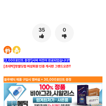
[출처]
작업남 썰 두번째 ( 야설 | 은꼴사 | 썰모음 | 성인썰 - 핫썰닷컴)
?bo_table=ssul19&wr_id=1505841
먹튀검증
[출처]
작업남 썰 두번째 ( 야설 | 은꼴사 | 썰모음 | 성인썰 - 핫썰닷컴)
?bo_table=ssul19&wr_id=1505841
사설토토
35
0
[2,000포인트 증정!]서버 이전이 완료되었습니다!!
[초대박]핫썰닷컴 여성회원 인증 게시판 그랜드오픈!!
블루메딕 제품 구입시 멤버쉽 + 30,000포인트 증정