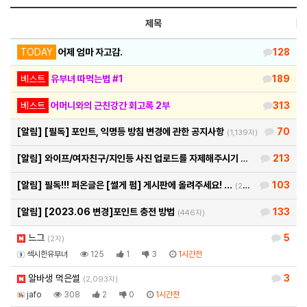
제목
TODAY
어제 엄마 자고감.
128
베스트
유부녀 따먹는법 #1
189
베스트
어머니와의 근친강간 회고록 2부
313
[알림]
[필독] 포인트, 익명등 방침 변경에 관한 공지사항
70
(1,139자)
[알림]
와이프/여자친구/지인등 사진 업로드를 자제해주시기 바랍…
213
(460자)
[알림]
필독!!! 퍼온글은 [썰게 펌] 게시판에 올려주세요! …
103
(290자)
[알림]
[2023.06 변경]포인트 충전 방법
133
(446자)
느그
5
(2자)
섹시한유부녀
125
1
3
1시간전
알바생 먹은썰
3
(2,093자)
jafo
308
2
0
1시간전