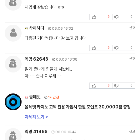
재밌게 잘봤습니다 ㅎㅎ
0
0
삭제하다
신고
06.06 16:32
다음펀 기다려집니다 잘 보고 갑니다
0
0
익명 62648
신고
06.06 16:38
읽기 존나게 힘들게 써놨네..
아 ~~ 존나 지루해 ~~
0
0
올레벳
1시간전
올레벳 카지노 고액 전용 가입시 핫썰 포인트 30,0000점 증정
자세히 보기 >
익명 41468
신고
06.06 16:44