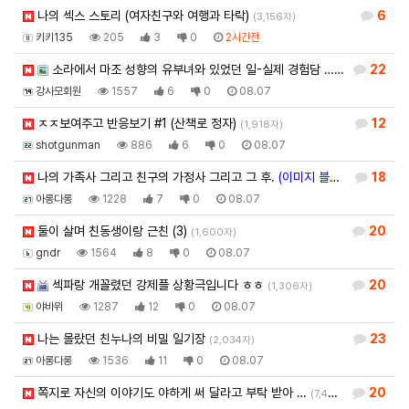
나의 섹스 스토리 (여자친구와 여행과 타락)
6
(3,156자)
키키135
205
3
0
2시간전
소라에서 마조 성향의 유부녀와 있었던 일-실제 경험담 …
(이미지 블라인
22
강사모회원
1557
6
0
08.07
ㅈㅈ보여주고 반응보기 #1 (산책로 정자)
12
(1,918자)
shotgunman
886
6
0
08.07
나의 가족사 그리고 친구의 가정사 그리고 그 후.
(이미지 블라인드)
18
(7,122자
아롱다롱
1228
7
0
08.07
둘이 살며 친동생이랑 근친 (3)
20
(1,600자)
gndr
1564
8
0
08.07
섹파랑 개꼴렸던 강제플 상황극입니다 ㅎㅎ
20
(1,306자)
야바위
1287
12
0
08.07
나는 몰랐던 친누나의 비밀 일기장
23
(2,034자)
아롱다롱
1536
11
0
08.07
쪽지로 자신의 이야기도 야하게 써 달라고 부탁 받아 …
20
(7,403자)