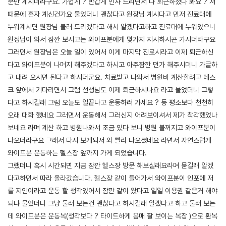
분만 계시더라구요. 가볍게 ? 반갑게 인사 드리면서 다 퇴근하셨나 봐요 ? 저
때문에 혼자 계신건가요 물었더니 괜찮다고 원장님 계시다고 먼저 진료대에
누워계시면 원장님 불러 드리겠다고 해서 알겠다고하고 진료대에 누워있으니
원정님이 와서 잠깐 보시고는 와이프분에게 몇가지 지시하시곤 가시더라구요
그러면서 원장님은 오늘 일이 있어서 이게 마지막 진료시라고 이제 퇴근하신
다고 와이프분이 나머지 해주겠다고 하시고 아주잠깐 먼가 해주시더니 가글하
고 내려 오시면 된다고 하시더군요. 치료받고 나와서 병원비 계산할려고 데스
크 앞에서 기다리면서 그럼 선생님도 이제 퇴근하시나요 라고 물었더니 그렇
다고 하시길래 그럼 오늘도 일끝나고 운동하러 가세요 ? 등 평소보다 천천히
오래 대화 했네요 그러면서 운동해서 그러신지 어려보이셔서 제가 착각했었나
보네요 라며 계산 하고 병원나와서 조금 있다 보니 병원 불꺼지고 와이프분이
나오더라구요 그래서 다시 보게되서 와 빨리 나오셨네요 라면서 자연스럽게
와이프분 운동하는 헬스장 앞까지 가게 되었습니다.
그랬더니 혹시 시간되면 지금 잠깐 헬스장 방문 해보실래요라며 묻길래 알겠
다고하면서 따라 올라갔습니다. 헬스장 같이 들어가서 와이프분이 인포에 저
를 지인이라고 운동 할 생각있어서 잠깐 같이 왔다고 일일 이용권 같은거 해야
되냐 물었더니 그냥 둘러 보는건 괜찮다고 하시길래 알겠다고 하고 둘러 보는
데 와이프분은 운동복(생각보다 ? 타이트하게 몸매 잘 보이는 복장 )으로 환복