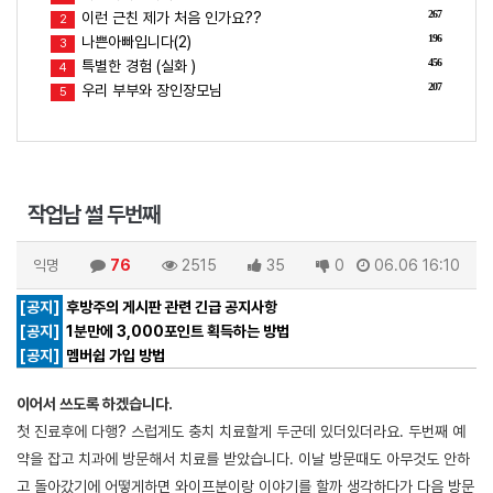
267
이런 근친 제가 처음 인가요??
2
196
나쁜아빠입니다(2)
3
456
특별한 경험 (실화 )
4
207
우리 부부와 장인장모님
5
작업남 썰 두번째
익명
76
2515
35
0
06.06 16:10
[공지]
후방주의 게시판 관련 긴급 공지사항
[공지]
1분만에 3,000포인트 획득하는 방법
[공지]
멤버쉽 가입 방법
이어서 쓰도록 하겠습니다.
첫 진료후에 다행? 스럽게도 충치 치료할게 두군데 있더있더라요. 두번째 예
약을 잡고 치과에 방문해서 치료를 받았습니다. 이날 방문때도 아무것도 안하
고 돌아갔기에 어떻게하면 와이프분이랑 이야기를 할까 생각하다가 다음 방문