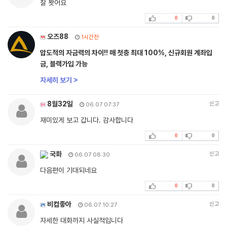
잘 봣어요
0
0
오즈88
1시간전
압도적의 자금력의 차이!! 매 첫충 최대 100%, 신규회원 계좌입
금, 블랙가입 가능
자세히 보기 >
8월32일
신고
06.07 07:37
재미있게 보고 갑니다. 감사합니다
0
0
국화
신고
06.07 08:30
다음편이 기대되네요
0
0
비컵좋아
신고
06.07 10:27
자세한 대화까지 사실적입니다