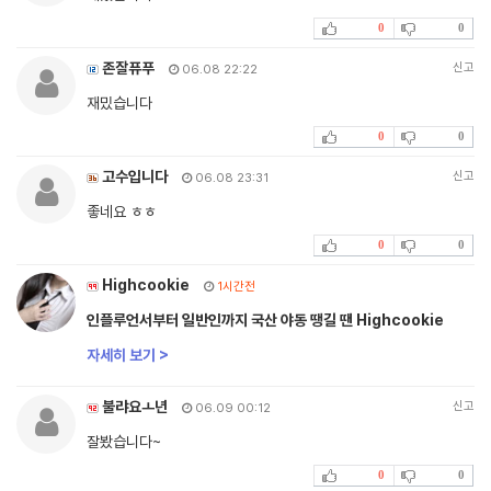
0
0
존잘퓨푸
신고
06.08 22:22
재밌습니다
0
0
고수입니다
신고
06.08 23:31
좋네요 ㅎㅎ
0
0
Highcookie
1시간전
인플루언서부터 일반인까지 국산 야동 땡길 땐 Highcookie
자세히 보기 >
불랴요ㅗ년
신고
06.09 00:12
잘봤습니다~
0
0