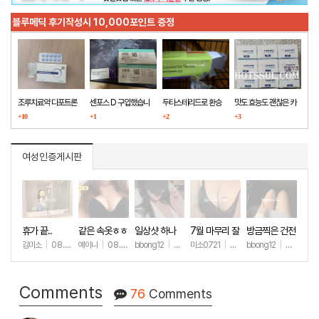
블루메딕 후기작성시 10,000포인트 증정
조루치료약 다포트론
센포스 D 구입했습니
두타스테리드로 환승
맛도 효능도 괜찮은 카
구매했습니다
+10
다
+1
+2
마그라
+3
여성인증게시판
휴가 끝..
같은 속옷ㅎㅎ
일상샷 하나
7월 마무리 잘
방금찍은 건전
하세요🫶
한 일상샷
김미소
|
08.07
예이니
|
08.04
bbong12
|
07.31
미소0721
|
07.31
bbong12
|
07.28
+171
+68
+90
+259
+9
Comments
76
Comments