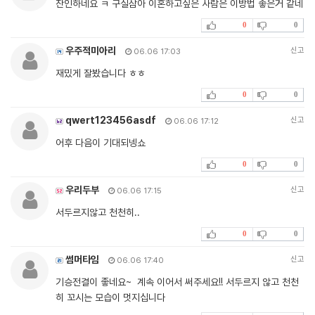
잔인하네요 ㅋ 구실삼아 이혼하고싶은 사람은 이방법 좋은거 같네
0
0
우주적미아리
신고
06.06 17:03
재밌게 잘봤습니다 ㅎㅎ
0
0
qwert123456asdf
신고
06.06 17:12
어후 다음이 기대되넹쇼
0
0
우리두부
신고
06.06 17:15
서두르지않고 천천히..
0
0
썸머타임
신고
06.06 17:40
기승전결이 좋네요~ 계속 이어서 써주세요!! 서두르지 않고 천천
히 꼬시는 모습이 멋지십니다