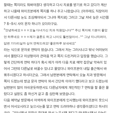
할때는 쪽지라도 줘봐야겠다 생각하고 다시 치료를 받기로 하고 갔다가 계산
하고 나올때 와이프분에게 쪽지를 하나 주고 나왔습니다. (아무래도 직장이라
서 다른사람 눈도 조심해야되서 그나마 쪽지로) 그러고 그날 저녁 늦은 시간쯤
? 8~9시 사이 문자 하나가 오더라구요.
“
안녕하세요ㅎㅎㅎ오늘 다녀가신 치과 직원입니다^^ 주신 쪽지에 기분이 좋았
던 하루네요 ㅎㅎㅎ제가 결혼도 하고 나이도 훨씬많아서...^^ 그냥 지나치려더,
답변 기다리실까 싶어 연락드려요! 좋은하루 보내세요”
라는 식으로 문자로 연락이 왔습니다. 그래서 저는 그러시냐고 워낙 어려보이
셔서 몰랐다고 이상형이라 큰마음 먹고 쪽지 드린거라고 답장을 했습니다. 그
렇게 간단하게 연락 하다가 혹시 제가 아까 다음 치료 예약 잡은날 약속이 있
어서 그런데 다른날로 바꿀수 있냐고 물었더니 와이프분이 내일 출근해서 바
꿔주시겠다고 하시더군요. 그래서 남편분에게 연락해서 오늘 치과 방문해서
쪽지 드렸는데 방금 문자 연락이 와서 간단히 이야기 했다라고 보고 드렸는데
남편분이 많이 아쉬운듯하면서도 다른남자에게 개인적인 ? 연락을 할 줄은 몰
랐다고 실망도 좀 하신거 같고 좀 심란해 보였습니다.
다음 예약날 방문해서 어색하게 와이프분에게 인사했는데 와이프분이 웃으시
면서 어서오시라고 늦으시는줄 알고 연락 드려야하나 생각중이셨다고 하시더
군요 그러시면서 진찰실 침대로 와서 누우시면 된다고 안내하시면서 오늘도