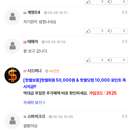
0
0
계명04
신고
06.06 18:01
자기관리 엄청나네요
0
0
테웨이
신고
06.06 18:05
잘 보고 갑니다.
0
0
시드머니
1시간전
[핫썰보증]핫썰회원 50,000원 & 핫썰닷컴 10,000 포인트 즉
시지급!!
역대급 푸짐한 추가혜택 바로 확인하세요.
가입코드 : 2525
자세히 보기 >
스파이크크
신고
06.06 18:06
잘봤어요