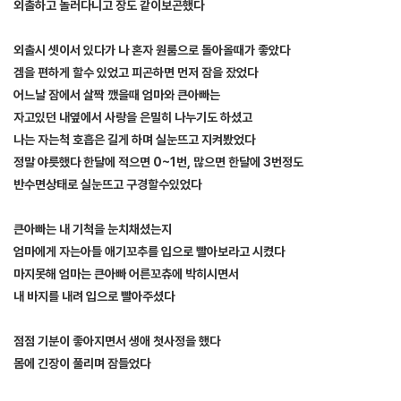
외출하고 놀러다니고 장도 같이보곤했다
외출시 셋이서 있다가 나 혼자 원룸으로 돌아올때가 좋았다
겜을 편하게 할수 있었고 피곤하면 먼저 잠을 잤었다
어느날 잠에서 살짝 깼을때 엄마와 큰아빠는
자고있던
내옆에서 사랑을 은밀히 나누기도 하셨고
나는 자는척 호흡은 길게 하며 실눈뜨고 지켜봤었다
정말 야릇했다 한달에 적으면 0~1번, 많으면 한달에 3번정도
반수면상태로 실눈뜨고 구경할수있었다
큰아빠는 내 기척을 눈치채셨는지
엄마에게 자는아들 애기꼬추를 입으로 빨아보라고 시켰다
마지못해 엄마는 큰아빠 어른꼬츄에 박히시면서
내 바지를 내려 입으로 빨아주셨다
점점 기분이 좋아지면서 생애 첫사정을 했다
몸에 긴장이 풀리며 잠들었다