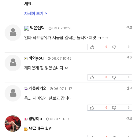
세요.
자세히 보기 >
박은언덕
신고
06.07 10:23
엄마 좌표공유가 시급함 걸럭는 돌려아 제맛 ㅋㅋㅋ
0
0
비와you
신고
06.07 10:45
재미있게 잘 읽었습니다 ㅇㄱ
0
0
가을향기2
신고
06.07 11:17
음... 재미있게 잘보고 갑니다
0
0
멍멍이a
신고
06.07 11:19
댓글내용 확인