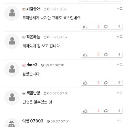
비컵좋아
신고
06.07 06:37
주작냄새가 나지만 그래도 섹스럽네요
0
0
작은하늘
신고
06.07 06:38
재미있게 잘 보고 갑니다
0
0
dmc3
신고
06.07 06:38
잘봤습니다
0
0
색골난망
신고
06.07 06:40
인생은 알수없는 것
0
0
익명 07303
신고
06.07 07:04