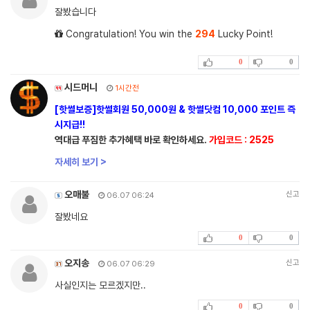
잘봤습니다
Congratulation! You win the
294
Lucky Point!
0
0
시드머니
1시간전
[핫썰보증]핫썰회원 50,000원 & 핫썰닷컴 10,000 포인트 즉
시지급!!
역대급 푸짐한 추가혜택 바로 확인하세요.
가입코드 : 2525
자세히 보기 >
오매불
신고
06.07 06:24
잘봤네요
0
0
오지송
신고
06.07 06:29
사실인지는 모르겠지만..
0
0