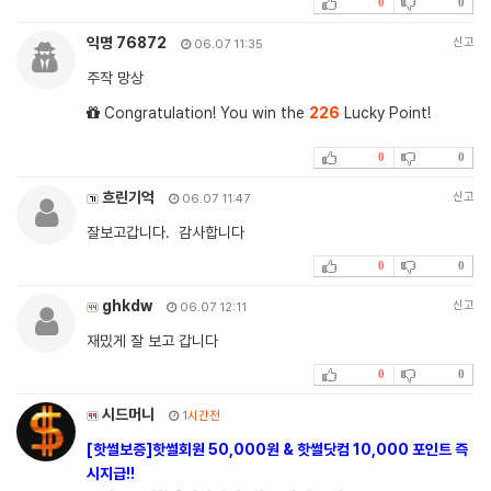
0
0
익명 76872
신고
06.07 11:35
주작 망상
Congratulation! You win the
226
Lucky Point!
0
0
흐린기억
신고
06.07 11:47
잘보고갑니다. 감사합니다
0
0
ghkdw
신고
06.07 12:11
재밌게 잘 보고 갑니다
0
0
시드머니
1시간전
[핫썰보증]핫썰회원 50,000원 & 핫썰닷컴 10,000 포인트 즉
시지급!!