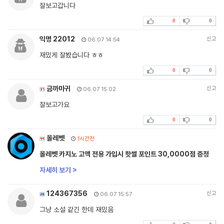
잘보고갑니다
0
0
익명 22012
신고
06.07 14:54
재밌게 잘봤습니다 ㅎㅎ
0
0
금까마귀
신고
06.07 15:02
잘보고가요
0
0
올레벳
1시간전
올레벳 카지노 고액 전용 가입시 핫썰 포인트 30,0000점 증정
자세히 보기 >
124367356
신고
06.07 15:57
그냥 소설 같긴 한데 재밌음