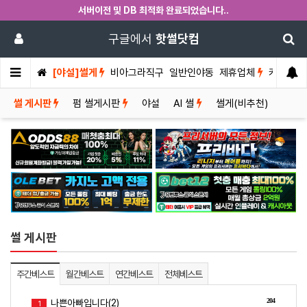
서버이전 및 DB 최적화 완료되었습니다..
구글에서
핫썰닷컴
[야설]썰게
비아그라직구
일반인야동
제휴업체
커뮤니티
썰 게시판
펌 썰게시판
야설
AI 썰
썰게(비추천)
썰 게시판
주간베스트
월간베스트
연간베스트
전체베스트
204
나쁜아빠입니다(2)
1