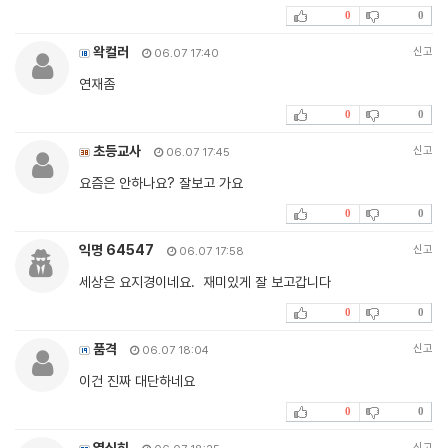
0
0
왁컬러
신고
06.07 17:40
연재좀
0
0
초등교사
신고
06.07 17:45
요즘은 안하나요? 잘보고 가요
0
0
익명 64547
신고
06.07 17:58
세상은 요지경이네요. 재미있게 잘 보고갑니다
0
0
품격
신고
06.07 18:04
이건 진짜 대단하네요
0
0
열심히
신고