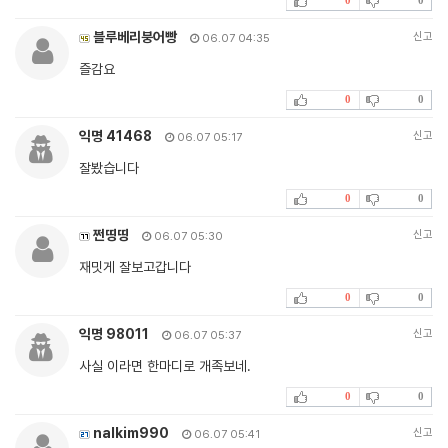
블루베리붕어빵
신고
06.07 04:35
즐감요
0
0
익명 41468
신고
06.07 05:17
잘봤습니다
0
0
쩐띵띵
신고
06.07 05:30
재밋게 잘보고갑니다
0
0
익명 98011
신고
06.07 05:37
사실 이라면 한마디로 개족보네.
0
0
nalkim990
신고
06.07 05:41