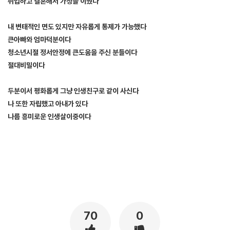
취업하고 결혼해서 가정을 이뤘다
내 변태적인 면도 있지만 자유롭게 통제가 가능했다
큰아빠와 엄마덕분이다
청소년시절 정서안정에 큰도움을 주신 분들이다
절대비밀이다
두분이서 평화롭게 그냥 인생친구로 같이 사신다
나 또한 자립했고 아내가 있다
나름 흥미로운 인생살이중이다
[출처]
엄마랑 섹스한 썰 ( 야설 | 은꼴사 | 썰모음 | 성인썰 - 핫썰닷컴)
?bo_table=ssul19&wr_id=1507338
스포츠토토
70
0