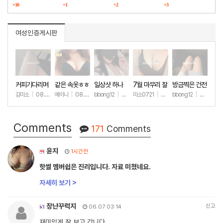
구매했습니다
+10
다
+1
+2
마그라
+3
여성인증게시판
커피기다리며
같은 속옷ㅎㅎ
일상샷 하나
7월 마무리 잘
방금찍은 건전
(안야함)
하세요🫶
한 일상샷
김미소
|
08.08
예이니
|
08.04
bbong12
|
07.31
미소0721
|
07.31
bbong12
|
07.28
+57
+74
+90
+265
+9
Comments
171
Comments
윤지
1시간전
핫썰 멤버쉽은 진리입니다. 자료 미쳤네요.
자세히 보기 >
장난꾸럭지
신고
06.07 03:14
재미있게 잘 보고 갑니다