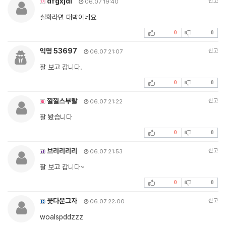
dfgxjdi
신고
06.07 19:40
실화라면 대박이네요
0
0
익명 53697
신고
06.07 21:07
잘 보고 갑니다.
0
0
낄낄스부랄
신고
06.07 21:22
잘 봤습니다
0
0
브리리리리
신고
06.07 21:53
잘 보고 갑니다~
0
0
꽃다운그자
신고
06.07 22:00
woalspddzzz