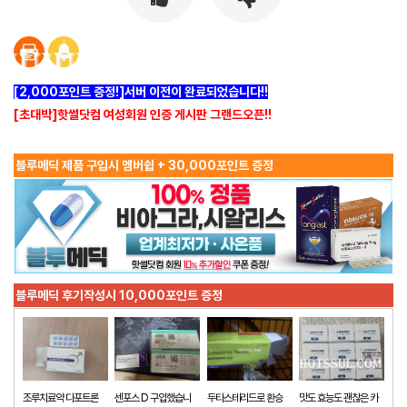
[2,000포인트 증정!]서버 이전이 완료되었습니다!!
[초대박]핫썰닷컴 여성회원 인증 게시판 그랜드오픈!!
블루메딕 제품 구입시 멤버쉽 + 30,000포인트 증정
블루메딕 후기작성시 10,000포인트 증정
조루치료약 다포트론
센포스 D 구입했습니
두타스테리드로 환승
맛도 효능도 괜찮은 카