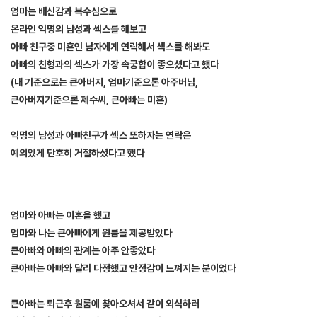
엄마는 배신감과 복수심으로
온라인 익명의 남성과 섹스를 해보고
아빠 친구중 미혼인 남자에게 연락해서 섹스를 해봐도
아빠의 친형과의 섹스가 가장 속궁합이 좋으셨다고 했다
(내 기준으로는 큰아버지, 엄마기준으론 아주버님,
큰아버지기준으론 제수씨, 큰아빠는 미혼)
익명의 남성과 아빠친구가 섹스 또하자는 연락은
예의있게 단호히 거절하셨다고 했다
[출처]
엄마랑 섹스한 썰 ( 야설 | 은꼴사 | 썰모음 | 성인썰 - 핫썰닷컴)
?bo_table=ssul19&wr_id=1507338
먹튀검증
엄마와 아빠는 이혼을 했고
엄마와 나는 큰아빠에게 원룸을 제공받았다
큰아빠와 아빠의 관계는 아주 안좋았다
큰아빠는 아빠와 달리 다정했고 안정감이 느껴지는 분이었다
큰아빠는 퇴근후 원룸에 찾아오셔서 같이 외식하러