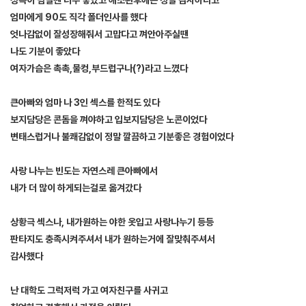
엄마에게 90도 직각 폴더인사를 했다
엇나감없이 잘성장해줘서 고맙다고 껴안아주실땐
나도 기분이 좋았다
여자가슴은 촉촉,물컹,부드럽구나(?)라고 느꼈다
큰아빠와 엄마 나 3인 섹스를 한적도 있다
보지담당은 콘돔을 껴야하고 입보지담당은 노콘이었다
변태스럽거나 불쾌감없이 정말 깔끔하고 기분좋은 경험이었다
사랑 나누는 빈도는 자연스레 큰아빠에서
내가 더 많이 하게되는걸로 옮겨갔다
상황극 섹스나, 내가원하는 야한 옷입고 사랑나누기 등등
판타지도 충족시켜주셔서 내가 원하는거에 잘맞춰주셔서
감사했다
난 대학도 그럭저럭 가고 여자친구를 사귀고