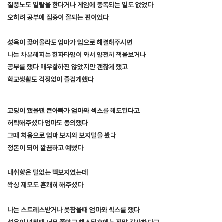
질풍노도 일탈을 한다거나 게임에 중독되는 일도 없었다
오히려 공부에 집중이 잘되는 편이었다
성욕이 끓어올라도 엄마가 입으로 해결해주시면
나는 차분해지는 현자타임이 와서 얌전히 책을보거나
공부를 했다 매우잘하진 않았지만 괜찮게 했고
학교생활도 걱정없이 즐겁게했다
[출처]
엄마랑 섹스한 썰 ( 야설 | 은꼴사 | 썰모음 | 성인썰 - 핫썰닷컴)
?bo_table=ssul19&wr_id=1507338
스포츠토토
고딩이 됐을땐 큰아빠가 엄마와 섹스를 해도된다고
허락해주셨다 엄마도 동의했다
그때 처음으로 엄마 보지와 보지털을 봤다
정돈이 되어 깔끔하고 예뻤다
내취향은 털없는 빽보지였는데
왁싱 제모도 흔쾌히 해주셨다
나는 스트레스받거나 못참을때 엄마와 섹스를 했다
성욕이 넘칠땐 너무 좋았고 해소된후에는 정말 감사하다고