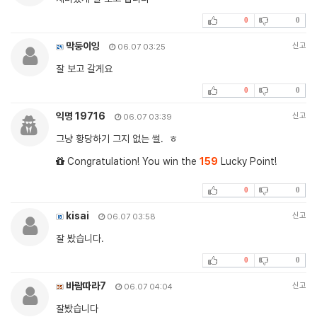
0
0
막둥이잉
신고
06.07 03:25
잘 보고 갈게요
0
0
익명 19716
신고
06.07 03:39
그냥 황당하기 그지 없는 썰. ㅎ
Congratulation! You win the
159
Lucky Point!
0
0
kisai
신고
06.07 03:58
잘 봤습니다.
0
0
바람따라7
신고
06.07 04:04
잘봤습니다