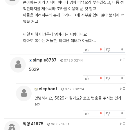
큰아빠는 자기 자식이 아니니 엄마 따먹으라 부추겼겠고, 나름 성
적판타지를 제수씨와 조카를 이용해 푼 것 같고
아들은 어려서부터 본게 그거니 크게 거부감 없이 엄마 보지에 박
았을 거고
제일 이해 어려운게 엄마라는 사람이네요
아마도 복수는 거들뿐, 타고난 섹녀가 아닐까...
0
0
simple8787
신고
07.26 02:44
5629
0
0
elephant
신고
07.26 08:24
안녕하세요, 5629가 뭔가요? 로또 번호를 주시는 건가
요?
0
0
익명 41875
신고
06.07 14:51