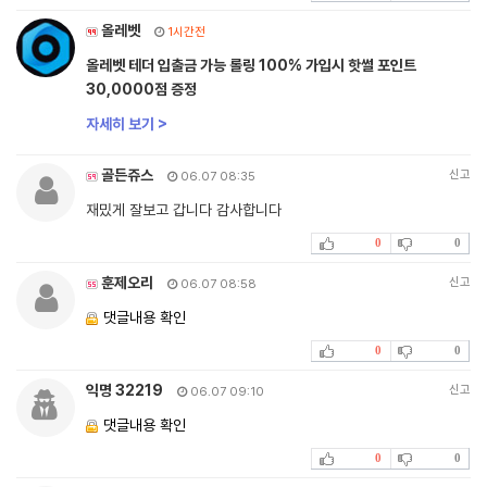
올레벳
1시간전
올레벳 테더 입출금 가능 롤링 100% 가입시 핫썰 포인트
30,0000점 증정
자세히 보기 >
골든쥬스
신고
06.07 08:35
재밌게 잘보고 갑니다 감사합니다
0
0
훈제오리
신고
06.07 08:58
댓글내용 확인
0
0
익명 32219
신고
06.07 09:10
댓글내용 확인
0
0