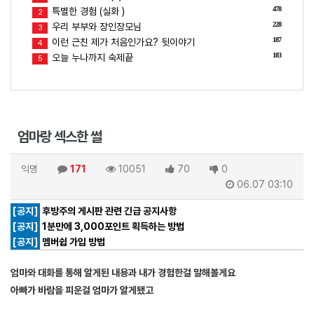
478
특별한 경험 (실화 )
2
228
우리 부부와 장인장모님
3
187
이런 근친 제가 처음인가요? 뒷이야기
4
183
오늘 누나까지 숙제끝
5
엄마랑 섹스한 썰
익명
171
10051
70
0
06.07 03:10
[공지]
후방주의 게시판 관련 긴급 공지사항
[공지]
1분만에 3,000포인트 획득하는 방법
[공지]
멤버쉽 가입 방법
엄마와 대화를 통해 알게된 내용과 내가 경험한걸 말해볼게요
아빠가 바람을 피운걸 엄마가 알게됐고