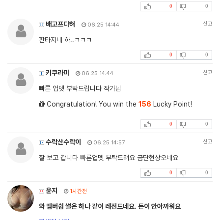
0
0
배고프다혀
신고
06.25 14:44
판타지네 하..ㅋㅋㅋ
0
0
키쿠라미
신고
06.25 14:44
빠른 업뎃 부탁드립니다 작가님
Congratulation! You win the
156
Lucky Point!
0
0
수락산수락이
신고
06.25 14:57
잘 보고 갑니다 빠른업뎃 부탁드려요 금단현상오네요
0
0
윤지
1시간전
와 멤버쉽 썰은 하나 같이 레전드네요. 돈이 안아까워요