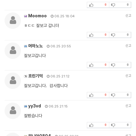
0
0
Moomoo
신고
06.25 18:04
ㅎㄷㄷ 잘보고 갑니더
0
0
머하노노
신고
06.25 20:55
잘보고갑니다
0
0
흐린기억
신고
06.25 21:12
잘보고갑니다. 감사합니다
0
0
yy3vd
신고
06.25 21:15
잘봤습니다
0
0
위니아0804
신고