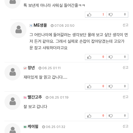
톡 보낸게 아니라 샤워실 들어간줄ㅋㅋ
1
0
ME생물
신고
07.08 20:50
그 어린나이에 들어갈려는 생각보단 몰래 보고 싶단 생각이 먼
저 든거 같아요. 그래서 실제로 손잡이 잡아당겼는데 고모가
문 잠고 샤워하더라고요
0
0
장년
신고
06.25 01:11
재미있게 잘 읽고 갑니다....
0
0
빨간고추
신고
06.25 01:19
잘 보고 갑니다
0
0
케이윌
신고
06.25 01:32