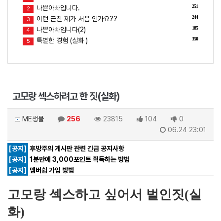
251
나쁜아빠입니다.
2
244
이런 근친 제가 처음 인가요??
3
185
나쁜아빠입니다(2)
4
350
특별한 경험 (실화 )
5
고모랑 섹스하려고 한 짓(실화)
ME생물
256
23815
104
0
06.24 23:01
[공지]
후방주의 게시판 관련 긴급 공지사항
[공지]
1분만에 3,000포인트 획득하는 방법
[공지]
멤버쉽 가입 방법
고모랑 섹스하고 싶어서 벌인짓(실
화)