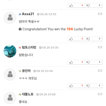
0
0
Assa21
신고
06.25 03:30
엄마야 톡을ㄹㄹ
Congratulation! You win the
166
Lucky Point!
0
0
팁토스타킹
신고
06.25 03:30
잘봤습니다
0
0
용진이
신고
06.25 03:39
ㅋㅋㅋ 개웃김
0
0
대물노포
신고
06.25 03:58
좋네요