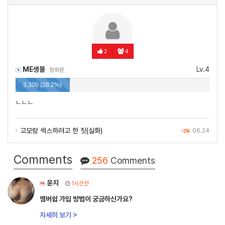
2
4
ME생물
Lv.4
정회원
3,300 (28.2%)
ㄴㄴㄴ
고모랑 섹스하려고 한 짓(실화)
06.24
+256
Comments
256
Comments
윤지
1시간전
멤버쉽 가입 방법이 궁금하신가요?
자세히 보기 >