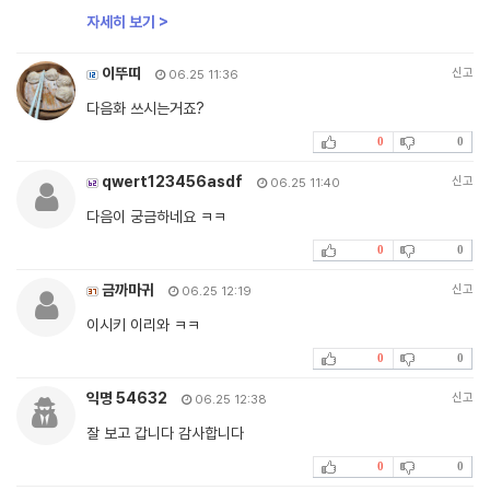
자세히 보기 >
이뚜띠
신고
06.25 11:36
다음화 쓰시는거죠?
0
0
qwert123456asdf
신고
06.25 11:40
다음이 궁금하네요 ㅋㅋ
0
0
금까마귀
신고
06.25 12:19
이시키 이리와 ㅋㅋ
0
0
익명 54632
신고
06.25 12:38
잘 보고 갑니다 감사합니다
0
0