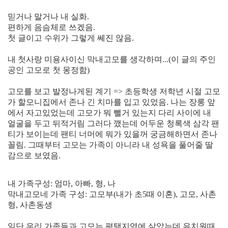
믿거나 말거나 내 실화.
편하게 음슴체로 쓰겠음.
첫 글이고 수위가 그렇게 쎄진 않음.
내 첫사랑 미용사이신 막내고모를 생각하며...(이 글의 주인
공인 고모로 첫 몽정함)
고모를 보고 발정나게된 계기 => 초등학생 저학년 시절 고모
가 할모니집에서 존나 긴 치마를 입고 있었음. 나는 장롱 앞
에서 자고있었는데 고모가 뭐 뺄거 있는지 다리 사이에 내
얼굴을 두고 뒤적거림 그러다 깼는데 어두운 청록색 삼각 팬
티가 보이는데 팬티 너머에 뭐가 있을꺼 궁금해하면서 존나
꼴림. 그때부터 고모는 가족이 아니라 내 성욕을 풀어줄 딸
감으로 보였음.
[출처]
고모랑 섹스하려고 한 짓(실화) ( 야설 | 은꼴사 | 썰모음 | 성인썰 - 핫썰닷컴)
?bo_table=ssul19&wr_id=1556475
메이저사이트
내 가족구성: 엄마, 아빠, 형, 나
막내고모네 가족 구성: 고모부(내가 초5때 이혼), 고모, 사촌
형, 사촌동생
일단 우리 가족들과 고모는 평택지역에 살았는데 유치원때