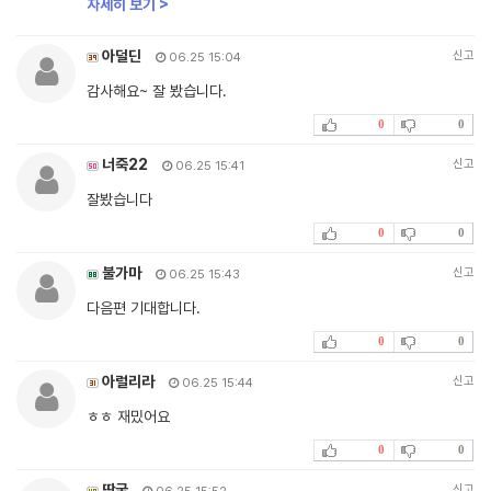
자세히 보기 >
아덜딘
신고
06.25 15:04
감사해요~ 잘 봤습니다.
0
0
너죽22
신고
06.25 15:41
잘봤습니다
0
0
불가마
신고
06.25 15:43
다음편 기대합니다.
0
0
아럴리라
신고
06.25 15:44
ㅎㅎ 재밌어요
0
0
땅굴
신고