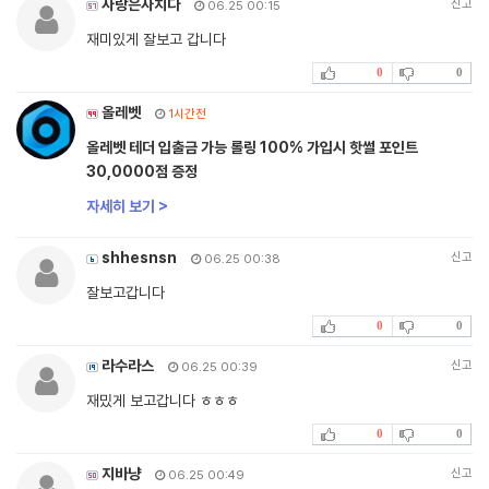
사랑은사치다
신고
06.25 00:15
재미있게 잘보고 갑니다
0
0
올레벳
1시간전
올레벳 테더 입출금 가능 롤링 100% 가입시 핫썰 포인트
30,0000점 증정
자세히 보기 >
shhesnsn
신고
06.25 00:38
잘보고갑니다
0
0
라수라스
신고
06.25 00:39
재밌게 보고갑니다 ㅎㅎㅎ
0
0
지바냥
신고
06.25 00:49