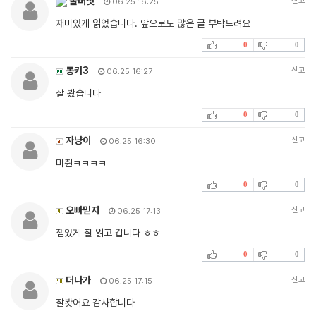
꿀버섯
신고
06.25 16:25
재미있게 읽었습니다. 앞으로도 많은 글 부탁드려요
0
0
몽키3
신고
06.25 16:27
잘 봤습니다
0
0
자냥이
신고
06.25 16:30
미췬ㅋㅋㅋㅋ
0
0
오빠믿지
신고
06.25 17:13
잼있게 잘 읽고 갑니다 ㅎㅎ
0
0
더나가
신고
06.25 17:15
잘봣어요 감사합니다