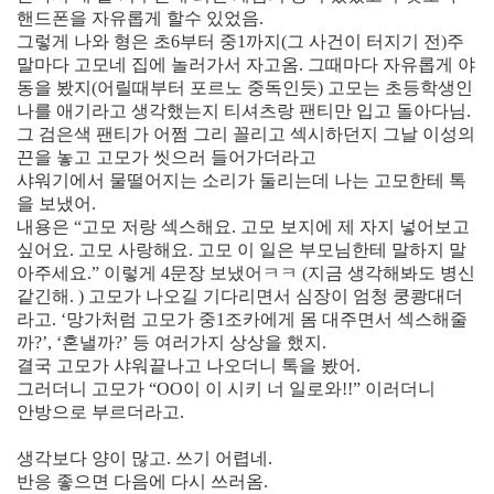
핸드폰을 자유롭게 할수 있었음.
그렇게 나와 형은 초6부터 중1까지(그 사건이 터지기 전)주
말마다 고모네 집에 놀러가서 자고옴. 그때마다 자유롭게 야
동을 봤지(어릴때부터 포르노 중독인듯) 고모는 초등학생인
나를 애기라고 생각했는지 티셔츠랑 팬티만 입고 돌아다님.
그 검은색 팬티가 어쩜 그리 꼴리고 섹시하던지 그날 이성의
끈을 놓고 고모가 씻으러 들어가더라고
샤워기에서 물떨어지는 소리가 둘리는데 나는 고모한테 톡
을 보냈어.
내용은 “고모 저랑 섹스해요. 고모 보지에 제 자지 넣어보고
싶어요. 고모 사랑해요. 고모 이 일은 부모님한테 말하지 말
아주세요.” 이렇게 4문장 보냈어ㅋㅋ (지금 생각해봐도 병신
같긴해. ) 고모가 나오길 기다리면서 심장이 엄청 쿵쾅대더
라고. ‘망가처럼 고모가 중1조카에게 몸 대주면서 섹스해줄
까?’, ‘혼낼까?’ 등 여러가지 상상을 했지.
결국 고모가 샤워끝나고 나오더니 톡을 봤어.
그러더니 고모가 “OO이 이 시키 너 일로와!!” 이러더니
안방으로 부르더라고.
생각보다 양이 많고. 쓰기 어렵네.
반응 좋으면 다음에 다시 쓰러옴.