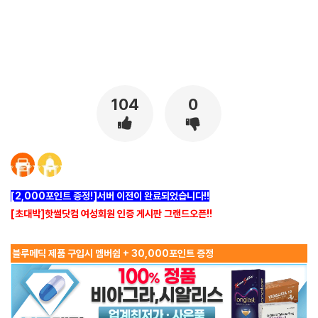
[출처]
고모랑 섹스하려고 한 짓(실화) ( 야설 | 은꼴사 | 썰모음 | 성인썰 - 핫썰닷컴)
?bo_table=ssul19&wr_id=1556475
보증업체
104
0
[2,000포인트 증정!]서버 이전이 완료되었습니다!!
[초대박]핫썰닷컴 여성회원 인증 게시판 그랜드오픈!!
블루메딕 제품 구입시 멤버쉽 + 30,000포인트 증정