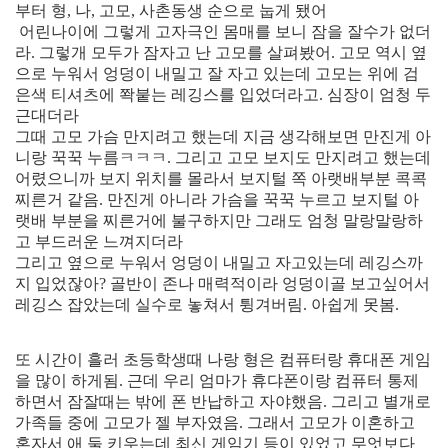
부터 형, 나, 고모, 사촌동생 순으로 눕게 됐어
어린나이에 그렇게 고자극인 몸매를 보니 잠을 잘수가 없더
라. 그렇개 모두가 잠자고 난 고모를 살펴봤어. 고모 역시 옆
으로 누워서 엉덩이 내밀고 잘 자고 있는데 고모는 위에 검
은색 티셔츠에 쫙붙는 레깅스를 입었더라고. 심장이 엄청 두
근대더라
그때 고모 가슴 만지려고 했는데 지금 생각해보면 만진게 아
니랑 꾹꾹 누름ㅋㅋㅋ. 그리고 고모 보지도 만지려고 했는데
어렸으니까 보지 위치를 몰라서 보지털 쪽 아랫배부분 콕콕
찌른거 같음. 만진게 아니라 가슴을 꾹꾹 누르고 보지털 아
랫배 부분을 찌른거에 불구하지만 그래도 엄청 말랑말랑하
고 부드러운 느껴지더라
그리고 옆으로 누워서 엉덩이 내밀고 자고있는데 레깅스까
지 입었잖아? 골반이 존나 매력적이라 엉덩이골 보고싶어서
레깅스 잡았는데 실수로 놓쳐서 튕겨버림. 아쉽게 못봄.
[출처]
고모랑 섹스하려고 한 짓(실화) ( 야설 | 은꼴사 | 썰모음 | 성인썰 - 핫썰닷컴)
?bo_table=ssul19&wr_id=1556475
스포츠토토
또 시간이 흘러 초등학생때 나랑 형은 컴퓨터랑 휴대폰 게임
을 많이 하게됨. 근데 우리 엄마가 휴댜폰이랑 컴퓨터 통제
하면서 잠잘때는 밖에 폰 반납하고 자야했음. 그리고 별개로
가족들 중에 고모가 젤 부자였음. 그래서 고모가 이혼하고
혼자서 애 둘 키우는데 최신 게임기 등이 있었고 무엇보다