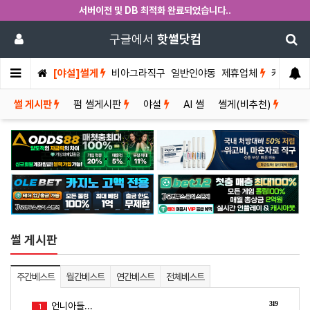
서버이전 및 DB 최적화 완료되었습니다..
구글에서
핫썰닷컴
[야설]썰게
비아그라직구
일반인야동
제휴업체
커뮤니티
썰 게시판
펌 썰게시판
야설
AI 썰
썰게(비추천)
썰 게시판
주간베스트
월간베스트
연간베스트
전체베스트
319
언니아들...
1