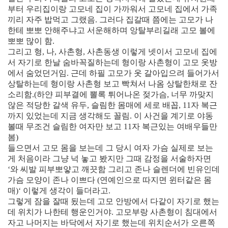
부터 우리집이랑 고모네 집이 가까워서 고모네 집에서 가족
끼리 자주 밥먹고 그랬음. 그러다 집갈때 쯤에는 고모가 나
한테 뽀뽀 안해주냐고 서운해하며 앙탈부리길래 고모 볼에
뽀뽀 많이 함.
그리고 형, 나, 사촌형, 사촌동생 이렇게 넷이서 고모네 집에
서 자기로 한날 숨바꼭질하는데 형이랑 사촌형이 고모 옷방
에서 숨었던거임. 근데 하필 고모가 옷 갈아입으려 들어가서
상탈하는데 형이랑 사촌형 보고 빡쳐서 나옴 상탈한채로 잔
소리함.(하얀 피부결에 뽈록 튀어나온 젖가슴, 너무 까맞지
않은 적당한 갈색 유두, 슬림한 몸매에 세로 배꼽, 11자 복근
까지 있었는데 지금 생각해도 꼴림. 이 사건을 계기로 야동
볼때 무조건 슬림한 여자만 보고 11자 복근있는 여배우들만
봄)
들으면서 고모 몸을 보는데 그 당시 여자 가슴 실제로 보는
게 처음이라 그냥 넉 놓고 봤지만 그때 감정을 서술하자면
‘와 씨발 피부뽀얗고 깨끗함 그리고 존나 슬렌더에 빈유인데
가슴 모양이 존나 이쁘다 (연예인으로 따지면 윈터같은 몸
매)‘ 이렇게 생각이 들더라고.
그렇게 잠을 잘때 됬는데 고모 안방에서 다같이 자기로 했는
데 위치가 나한테 행운인거야. 고모부랑 사촌형이 침대에서
자고 나머지는 바닥에서 자기로 했는데 위치순서가 오른쪽