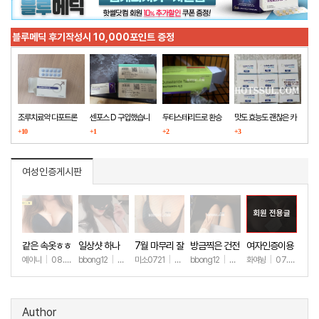
블루메딕 후기작성시 10,000포인트 증정
조루치료약 다포트론
센포스 D 구입했습니
두타스테리드로 환승
맛도 효능도 괜찮은 카
구매했습니다
+10
다
+1
+2
마그라
+3
여성인증게시판
회원 전용글
같은 속옷ㅎㅎ
일상샷 하나
7월 마무리 잘
방금찍은 건전
여자인증이용
하세요🫶
한 일상샷
ㅎㅎ
예이니
|
08.04
bbong12
|
07.31
미소0721
|
07.31
bbong12
|
07.28
화여뉭
|
07.27
+63
+89
+244
+89
+149
Author