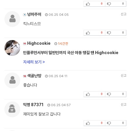
0
0
넝마주이
신고
06.25 04:05
킥느티스므
0
0
Highcookie
1시간전
인플루언서부터 일반인까지 국산 야동 땡길 땐 Highcookie
자세히 보기 >
색골난망
신고
06.25 04:11
좋습니다
0
0
익명 87371
신고
06.25 04:57
재미있게 잘보고 갑니다
0
0