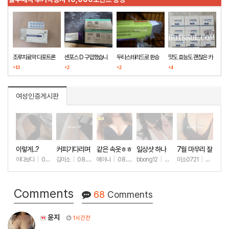
조루치료약 다포트론
센포스 D 구입했습니
두타스테리드로 환승
맛도 효능도 괜찮은 카
구매했습니다
+13
다
+2
+2
마그라
+4
여성인증게시판
이렇게..?
커피기다리며
같은 속옷ㅎㅎ
일상샷 하나
7월 마무리 잘
(안야함)
하세요🫶
아다보디
|
08.09
김미소
|
08.08
예이니
|
08.04
bbong12
|
07.31
미소0721
|
07.31
+56
+145
+82
+92
+2
Comments
68
Comments
윤지
1시간전