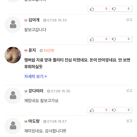
0
0
김이개
신고
07.08 15:33
잘보고갑니다
0
0
윤지
1시간전
멤버쉽 자료 양과 퀄리티 진심 미쳤네요. 돈이 안아깝네요. 안 보면
후회하실듯
자세히 보기 >
강다이라
신고
07.08 15:35
재밌네요 잘보고가요
0
0
아도랑
신고
07.08 15:57
재미있네요. 감사합니다!!!