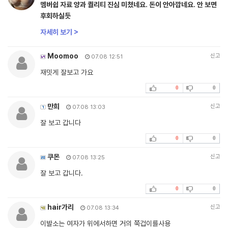
멤버쉽 자료 양과 퀄리티 진심 미쳤네요. 돈이 안아깝네요. 안 보면
후회하실듯
자세히 보기 >
Moomoo
신고
07.08 12:51
재밋게 잘보고 가요
0
0
만희
신고
07.08 13:03
잘 보고 갑니다
0
0
쿠몬
신고
07.08 13:25
잘 보고 갑니다.
0
0
hair가리
신고
07.08 13:34
이발소는 여자가 위에서하면 거의 쭉겁이를사용