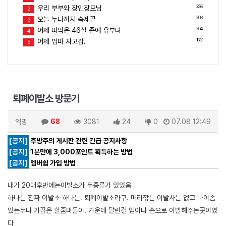
256
우리 부부와 장인장모님
2
208
오늘 누나까지 숙제끝
3
204
어제 따먹은 46살 존예 유부녀
4
172
어제 엄마 자고감.
5
퇴폐이발소 방문기
익명
68
3081
24
0
07.08 12:49
[공지]
후방주의 게시판 관련 긴급 공지사항
[공지]
1분만에 3,000포인트 획득하는 방법
[공지]
멤버쉽 가입 방법
내가 20대후반에는이발소가 두종류가 있었음
하나는 진짜 이발소 하나는. 퇴폐이발소라구. 머리깎는 이발사는 없고 나이좀
있는누나 가끔은 할줌마들이. 가운데 달린걸 입이나 손으로 이발해주는곳이였
다