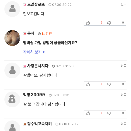
로얄샬로뜨
신고
07.09 20:22
잘보고갑니다
0
0
윤지
1시간전
멤버쉽 가입 방법이 궁금하신가요?
자세히 보기 >
사랑은사치다
신고
07.10 01:26
잘봤어요. 감사합니다
0
0
익명 33099
신고
07.10 01:31
잘 보고 갑니다 감사합니다
0
0
정수먹고속차려
신고
07.10 08:35