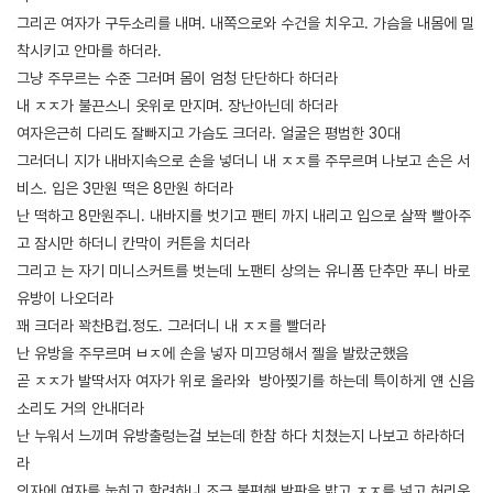
그리곤 여자가 구두소리를 내며. 내쪽으로와 수건을 치우고. 가슴을 내몸에 밀
착시키고 안마를 하더라.
그냥 주무르는 수준 그러며 몸이 엄청 단단하다 하더라
내 ㅈㅈ가 불끈스니 옷위로 만지며. 장난아닌데 하더라
여자은근히 다리도 잘빠지고 가슴도 크더라. 얼굴은 평범한 30대
그러더니 지가 내바지속으로 손을 넣더니 내 ㅈㅈ를 주무르며 나보고 손은 서
비스. 입은 3만원 떡은 8만원 하더라
난 떡하고 8만원주니. 내바지를 벗기고 팬티 까지 내리고 입으로 살짝 빨아주
고 잠시만 하더니 칸막이 커튼을 치더라
그리고 는 자기 미니스커트를 벗는데 노팬티 상의는 유니폼 단추만 푸니 바로
유방이 나오더라
꽤 크더라 꽉찬B컵.정도. 그러더니 내 ㅈㅈ를 빨더라
난 유방을 주무르며 ㅂㅈ에 손을 넣자 미끄덩해서 젤을 발랐군했음
곧 ㅈㅈ가 발딱서자 여자가 위로 올라와 방아찢기를 하는데 특이하게 얜 신음
소리도 거의 안내더라
난 누워서 느끼며 유방출렁는걸 보는데 한참 하다 치쳤는지 나보고 하라하더
라
의자에 여자를 눕히고 할려하니 조금 불편해 발판을 밟고 ㅈㅈ를 넣고 허리운