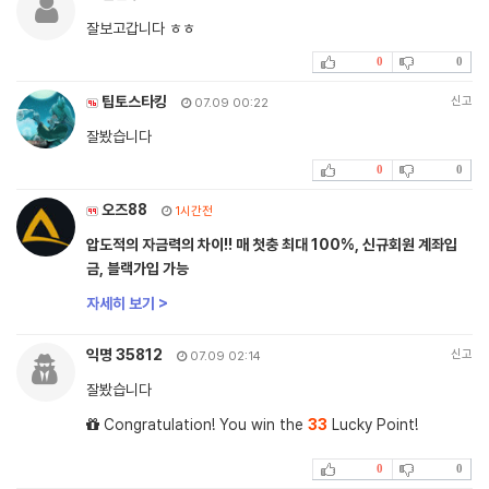
잘보고갑니다 ㅎㅎ
0
0
팁토스타킹
신고
07.09 00:22
잘봤습니다
0
0
오즈88
1시간전
압도적의 자금력의 차이!! 매 첫충 최대 100%, 신규회원 계좌입
금, 블랙가입 가능
자세히 보기 >
익명 35812
신고
07.09 02:14
잘봤습니다
Congratulation! You win the
33
Lucky Point!
0
0