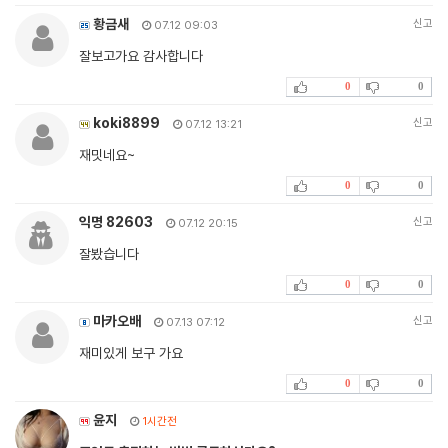
황금새
신고
07.12 09:03
잘보고가요 감사합니다
0
0
koki8899
신고
07.12 13:21
재밋네요~
0
0
익명 82603
신고
07.12 20:15
잘봤습니다
0
0
마카오배
신고
07.13 07:12
재미있게 보구 가요
0
0
윤지
1시간전