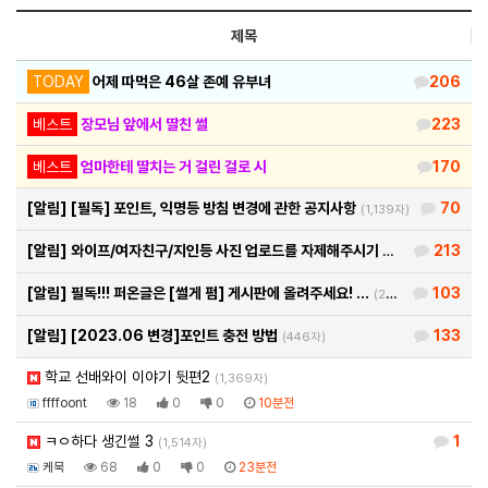
제목
TODAY
어제 따먹은 46살 존예 유부녀
206
베스트
장모님 앞에서 딸친 썰
223
베스트
엄마한테 딸치는 거 걸린 걸로 시
170
[알림]
[필독] 포인트, 익명등 방침 변경에 관한 공지사항
70
(1,139자)
[알림]
와이프/여자친구/지인등 사진 업로드를 자제해주시기 바랍…
213
(460자)
[알림]
필독!!! 퍼온글은 [썰게 펌] 게시판에 올려주세요! …
103
(290자)
[알림]
[2023.06 변경]포인트 충전 방법
133
(446자)
학교 선배와이 이야기 뒷편2
(1,369자)
ffffoont
18
0
0
10분전
ㅋㅇ하다 생긴썰 3
1
(1,514자)
케묵
68
0
0
23분전