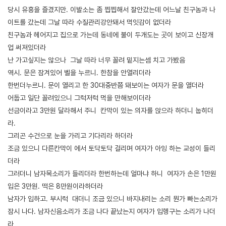
당시 유흥을 즐겼지만. 이발소는 좀 찝찝해서 잘안갔는데 어느날 친구놈과 나
이트를 갔는데 그날 따라 수질관리강안돼서 먹잇감이 없더라
친구놈과 헤어지고 집으로 가는데 동네에 불이 두개도는 곳이 보이고 신장개
업 써져있더라
난 가고싶지는 않으나 그날 따라 너무 꼴려 밑지는셈 치고 가봤음
역시. 문은 잠겨있어 벨을 누르니. 한참을 안열리더라
한번더누르니. 문이 열리고 한 30대중반쯤 돼보이는 여자가 문을 열더라
어둡고 일단 꼴려있으니 그럭저럭 먹을 만해보이더라
선금이라고 3만원 달라해서 주니 칸막이 있는 의자를 앉으라 하더니 눕히더
라.
그리곤 수건으로 눈을 가리고 기다리라 하더라
조금 있으니 다른칸막이 에서 토닥토닥 걸리며 여자가 아잉 하는 교성이 들리
더라
그러더니 남자목소리가 들리더라 한번하는데 얼마냐 하니 여자가 손은 1만원
입은 3만원. 떡은 8만원이라하더라
남자가 입하고. 부시럭 대더니 조금 있으니 바지내리는 소리 뭔가 빠는소리가
잠시 나다. 남자신음소리가 조금 나다 끝났는지 여자가 입헹구는 소리가 나더
라