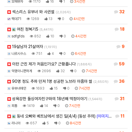
모매부자
1170
16
1
3시간전
섹스리스 유부녀 와 사귄썰
32
(2,026자)
떡대71
1269
13
0
4시간전
여친 정복기5
18
(5,441자)
sdfgfds
852
10
0
4시간전
19살남자 21살여자
9
(1,191자)
나르시수스
751
4
0
6시간전
이런 근친 제가 처음인가요? 근황풉니다
59
(1,888자)
익명이니편하게
2696
32
0
7시간전
90명 정도 추파 던져 1명 성공한 노브라 아줌마 썰
36
(2,650자)
유부녀애인
1693
15
0
7시간전
성욕강한 돌싱여자친구와의 18년째 떡정이야기
31
(1,544자)
피통
1419
14
0
7시간전
동네 오빠와 베트남에서 생긴 일(4/4) (동성 주의)
(이미지 블라인드)
11
(3,
리니아
657
5
0
8시간전