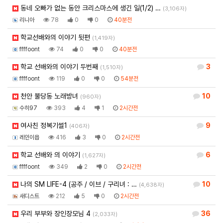
동네 오빠가 없는 동안 크리스마스에 생긴 일(1/2) …
(3,106자)
리니아
78
0
0
40분전
학교선배와의 이야기 뒷편
(1,419자)
ffffoont
74
0
0
40분전
학교 선배와의 이야기 두번째
3
(1,510자)
ffffoont
119
0
0
54분전
천안 불당동 노래방녀
10
(960자)
수히97
393
4
1
2시간전
여사친 정복기썰1
9
(406자)
레인이욥
416
3
0
2시간전
학교 선배와 의 이야기
6
(1,627자)
ffffoont
349
2
0
2시간전
나의 SM LIFE-4 (공주 / 이브 / 구리녀 : …
10
(4,638자)
새디스트
212
5
0
2시간전
우리 부부와 장인장모님 4
36
(2,033자)