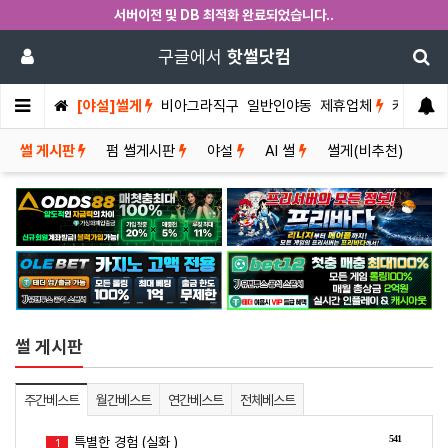
서버이전 및 DB 최적화 완료되었습니다..
구글에서
핫썰닷컴
[야설]썰게
비아그라직구
일반인야동
제휴업체
커뮤니티
썰 게시판
펌 썰게시판
야설
AI 썰
썰게(비추천)
썰 게시판
주간베스트
월간베스트
연간베스트
전체베스트
541
특별한 경험 (실화 )
1