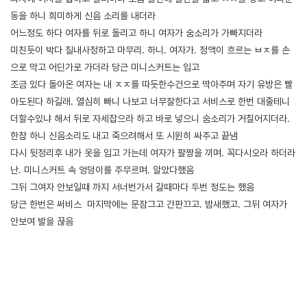
동을 하니 희미하게 신음 소리를 내더라
어느정도 하다 여자를 뒤로 돌리고 하니 여자가 숨소리가 가빠지더라
미친듯이 박다 질내사정하고 마무리. 하니. 여자가. 정액이 흐르는 ㅂㅈ를 손
으로 막고 어딘가로 가더라 당근 미니스커트는 입고
조금 있다 돌아온 여자는 내 ㅈㅈ를 따듯한수건으로 딱아주며 자기 유방은 빨
아도된다 하길래. 열심히 빠니 나보고 너무잘한다고 서비스로 한번 대줄테니
더할수있냐 해서 뒤로 자세잡으라 하고 바로 넣으니 숨소리가 거칠어지더라.
한참 하니 신음소리도 내고 죽으려해서 또 시윈히 싸주고 끝냄
다시 뒷정리후 내가 옷을 입고 가는데 여자가 팔짱을 끼며. 꼭다시오라 하더라
난. 미니스커트 속 엉덩이를 주무르며. 알았다했음
그뒤 그여자 안보일때 까지 서너번가서 갈때마다 두번 정도는 했음
당근 한번은 써비스 마지막에는 문잠그고 간판끄고. 밤새했고. 그뒤 여자가
안보여 발을 끊음
[출처]
퇴폐이발소 방문기 ( 야설 | 은꼴사 | 썰모음 | 성인썰 - 핫썰닷컴)
?bo_table=ssul19&wr_id=1591098
메이저사이트
[출처]
퇴폐이발소 방문기 ( 야설 | 은꼴사 | 썰모음 | 성인썰 - 핫썰닷컴)
?bo_table=ssul19&wr_id=1591098
사설토토