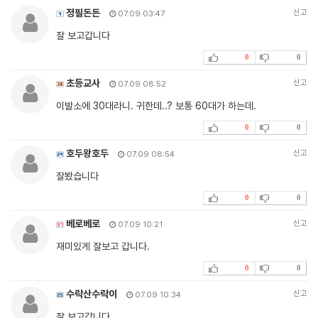
정필돈돈
신고
07.09 03:47
잘 보고갑니다
0
0
초등교사
신고
07.09 08:52
이발소에 30대라니. 귀한데..? 보통 60대가 하는데.
0
0
호두왕호두
신고
07.09 08:54
잘봤습니다
0
0
베로베로
신고
07.09 10:21
재미있게 잘보고 갑니다.
0
0
수락산수락이
신고
07.09 10:34
잘 보고갑니다