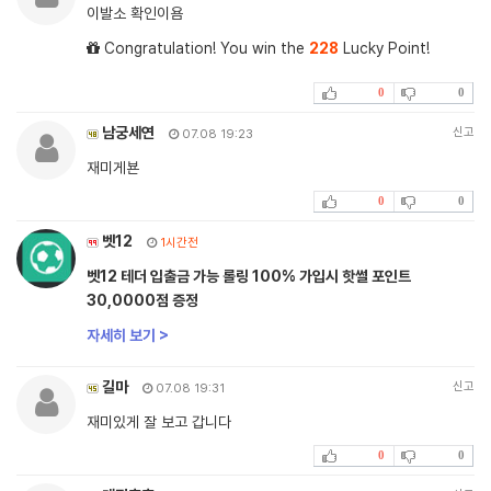
이발소 확인이욤
Congratulation! You win the
228
Lucky Point!
0
0
남궁세연
신고
07.08 19:23
재미게뵨
0
0
벳12
1시간전
벳12 테더 입출금 가능 롤링 100% 가입시 핫썰 포인트
30,0000점 증정
자세히 보기 >
길마
신고
07.08 19:31
재미있게 잘 보고 갑니다
0
0