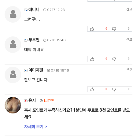
애니니
신고
07.17 12:23
그런곳이.
0
0
푸우맨
신고
07.18 15:46
대박 이네요
0
0
이미자팬
신고
07.18 16:16
잘보고 갑니다.
0
0
윤지
1시간전
혹시 포인트가 부족하신가요? 1분만에 무료로 3천 포인트를 받으
세요.
자세히 보기 >