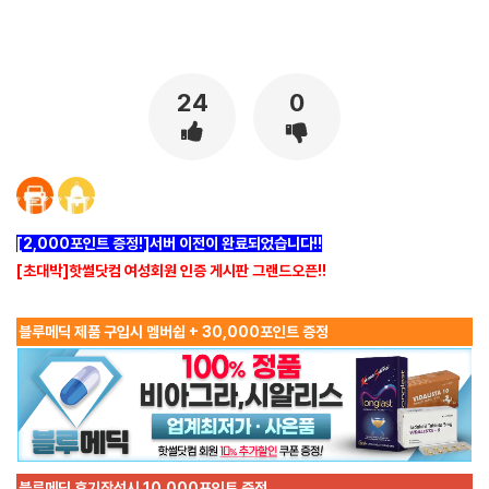
[출처]
퇴폐이발소 방문기 ( 야설 | 은꼴사 | 썰모음 | 성인썰 - 핫썰닷컴)
?bo_table=ssul19&wr_id=1591098
보증업체
24
0
[2,000포인트 증정!]서버 이전이 완료되었습니다!!
[초대박]핫썰닷컴 여성회원 인증 게시판 그랜드오픈!!
블루메딕 제품 구입시 멤버쉽 + 30,000포인트 증정
블루메딕 후기작성시 10,000포인트 증정