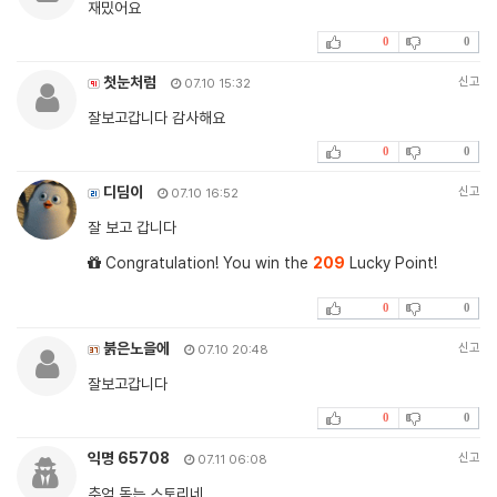
재밌어요
0
0
첫눈처럼
신고
07.10 15:32
잘보고갑니다 감사해요
0
0
디딤이
신고
07.10 16:52
잘 보고 갑니다
Congratulation! You win the
209
Lucky Point!
0
0
붉은노을에
신고
07.10 20:48
잘보고갑니다
0
0
익명 65708
신고
07.11 06:08
추억 돋는 스토리네