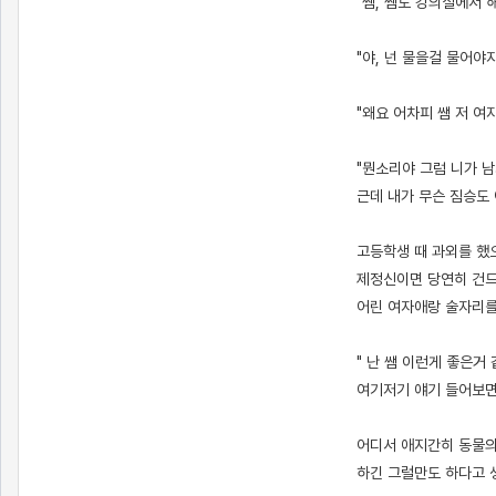
"쌤, 쌤도 강의실에서 
"야, 넌 물을걸 물어야지
"왜요 어차피 쌤 저 여
"뭔소리야 그럼 니가 남
근데 내가 무슨 짐승도 
고등학생 때 과외를 했
제정신이면 당연히 건드
어린 여자애랑 술자리를
" 난 쌤 이런게 좋은거
여기저기 얘기 들어보면 
어디서 애지간히 동물의
하긴 그럴만도 하다고 