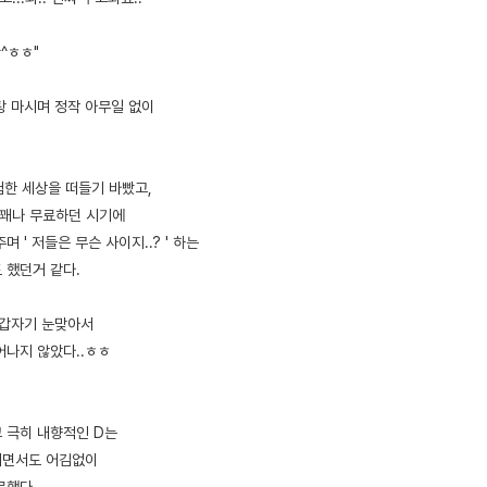
^^ㅎㅎ"
탕 마시며 정작 아무일 없이
험한 세상을 떠들기 바빴고,
 꽤나 무료하던 시기에
 ' 저들은 무슨 사이지..? ' 하는
 했던거 같다.
 갑자기 눈맞아서
어나지 않았다..ㅎㅎ
 극히 내향적인 D는
기면서도 어김없이