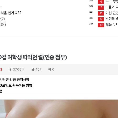
318
우리 부
6
249
.
아들과 
7
241
 처음 인가요??
이런 근친
8
181
2)
남편의 술버
9
349
화 )
오늘 누
10
D컵 여학생 따먹던 썰(인증 첨부)
63
370514
407
0
 관련 긴급 공지사항
00포인트 획득하는 방법
법