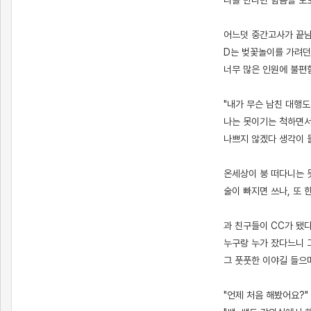
나를 만나면 힘듬을 토
어느덧 중간고사가 끝남
D는 벚꽃놀이를 가려던
너무 많은 인원에 불편
"내가 무슨 남친 대행도
나는 못이기는 척하면서
나쁘지 않겠다 생각이 
온세상이 붕 떠다니는 
술이 빠지면 쓰나, 또 
과 친구들이 CC가 됐
누구랑 누가 잤다느니 
그 풋풋한 이야길 들으
"언제 처음 해봤어요?"