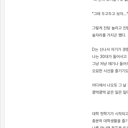
"그래 두고두고 보자...
그렇게 진탕 놀리고 진
술자리를 가지곤 했다.
D는 신나서 자기가 경
나는 30대가 들어서고
그냥 저냥 얘기나 들어주며
오묘한 시선을 즐기기도
어디에서 나오듯 그 날
쿵떡쿵떡 같은 일은 일
대학 첫학기가 시작되고
충분히 대학생활을 즐