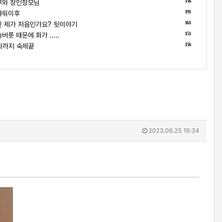
156
부와 장인장모님
191
샤워이후
161
 제가 처음인가요? 뒷이야기
151
릇 때문에 화가 .....
156
나까지 숙제끝
2023.06.25 19:34