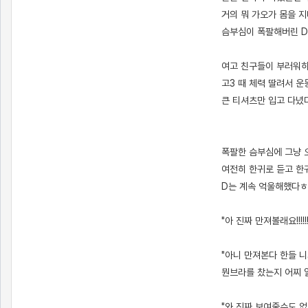
거의 뭐 가오가 몸을 
슴부심이 폭팔해버린 D
여고 친구들이 부러워하
고3 때 체력 딸려서 
큰 티셔츠만 입고 다녔
폭팔한 슴부심에 그냥
여전히 한귀로 듣고 한
D는 계속 억울해했다
"아 진짜 만져볼래요!!!!!!
"아니 만져본다 한들 
뭔브라를 찼는지 어찌 
"와 진짜 보여줄수도 없고