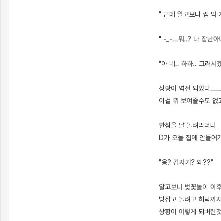
" 근데 알고보니 쌤 
" -_-...뭐..? 나 장난
"아 네.. 하하.. 그러시겠죠
상황이 역전 되었다........
이걸 뭐 보여줄수도 없고..
한참을 날 놀려먹더니
D가 오늘 집에 안들어
"응? 갑자기? 왜??"
알고보니 벚꽃놀이 이
방잡고 놀려고 허락까지
상황이 이렇게 되버린것이