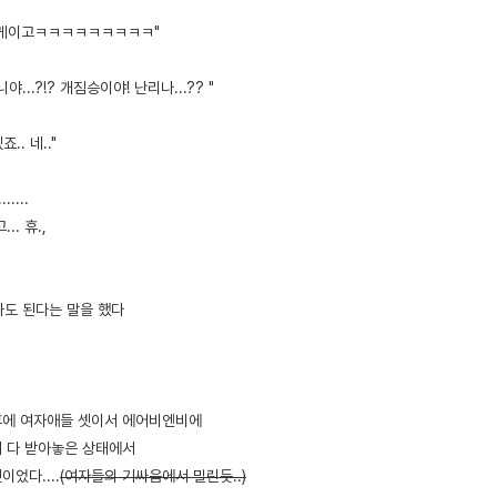
막 게이고ㅋㅋㅋㅋㅋㅋㅋㅋㅋ"
아니야...?!? 개짐승이야! 난리나...?? "
.. 네.."
....
. 휴.,
가도 된다는 말을 했다
후에 여자애들 셋이서 에어비엔비에
 다 받아놓은 상태에서
었다....
(여자들의 기싸움에서 밀린듯..)