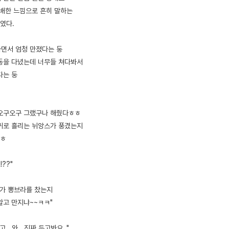
지배한 느낌으로 흔히 말하는
였다.
면서 엄청 만졌다는 둥
운동을 다녔는데 너무들 쳐다봐서
다는 둥
 오구오구 그랬구나 해줬다ㅎㅎ
귀로 흘리는 뉘앙스가 풍겼는지
ㅎㅎ
!??"
니가 뽕브라를 찼는지
알고 만지냐~~ㅋㅋ"
...와.. 진짜 두고봐요.."