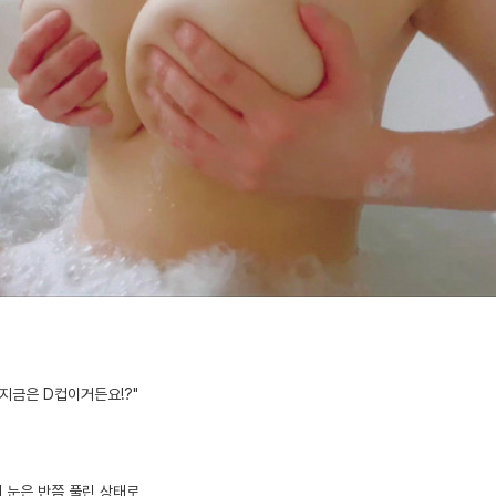
지금은 D컵이거든요!?"
 눈은 반쯤 풀린 상태로