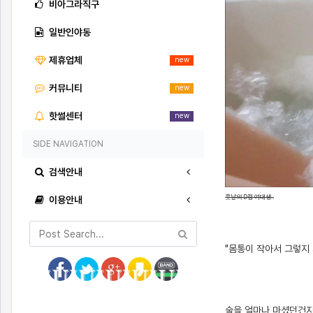
비아그라직구
일반인야동
제휴업체
new
커뮤니티
new
핫썰센터
new
SIDE NAVIGATION
검색안내
훗날의 D컵 여대생..
이용안내
"몸통이 작아서 그렇지 
[출처]
[3]갓스무살된 D컵 여학생 따먹던 썰(인증 첨부) ( 야설 | 은꼴사 | 썰모음 | 성인썰 - 핫썰닷컴)
?bo_table=ssul19&wr_id=229237
스포츠토토
술을 얼마나 마셨던건지