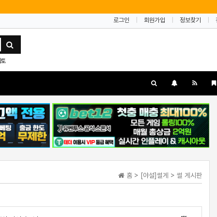
로그인
회원가입
정보찾기
네토
홈 > [야설]썰게 > 썰 게시판