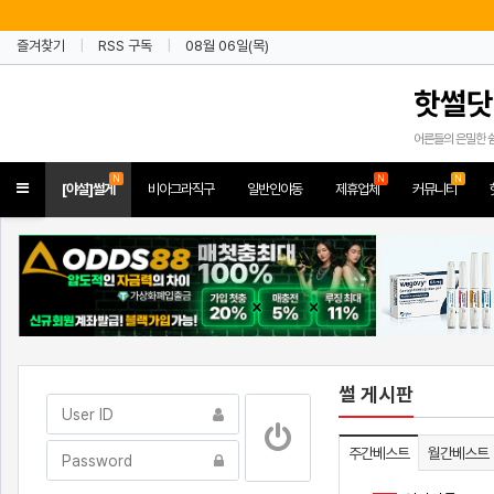
즐겨찾기
RSS 구독
08월 06일(목)
핫썰닷
어른들의 은밀한 
N
N
N
Toggle
[야설]썰게
비아그라직구
일반인야동
제휴업체
커뮤니티
navigation
썰 게시판
주간베스트
월간베스트