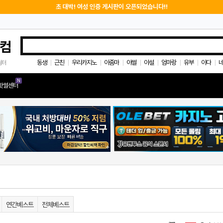
초 대박! 여성 인증 게시판이 오픈되었습니다!!
컴
동생
근친
우리카지노
아줌마
야썰
야설
엄마랑
유부
아다
쉼터
|
|
|
|
|
|
|
|
|
N
핫썰센터
연간베스트
전체베스트