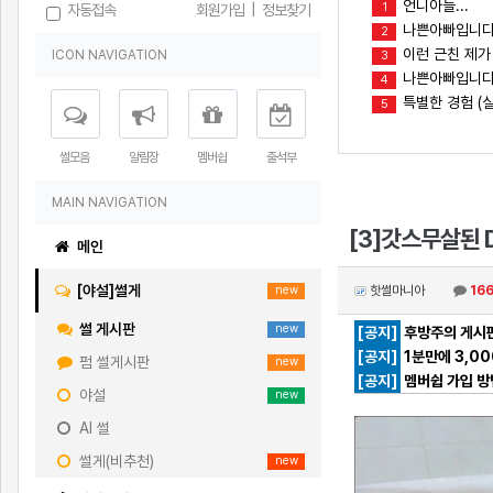
언니아들...
1
자동접속
회원가입
|
정보찾기
나쁜아빠입니다
2
이런 근친 제가
ICON NAVIGATION
3
나쁜아빠입니다(
4
특별한 경험 (실
5
썰모음
알림장
멤버쉽
출석부
MAIN NAVIGATION
[3]갓스무살된 
메인
[야설]썰게
핫썰마니아
16
new
썰 게시판
new
[공지]
후방주의 게시판
[공지]
1분만에 3,0
펌 썰게시판
new
[공지]
멤버쉽 가입 방
야설
new
AI 썰
썰게(비추천)
new