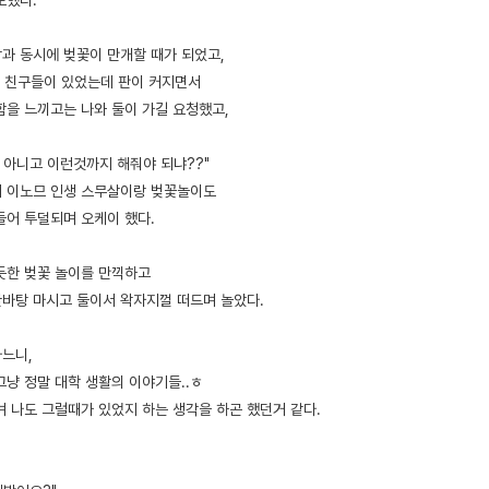
로했다.
과 동시에 벚꽃이 만개할 때가 되었고,
 친구들이 있었는데 판이 커지면서
함을 느끼고는 나와 둘이 가길 요청했고,
 아니고 이런것까지 해줘야 되냐??"
 이노므 인생 스무살이랑 벚꽃놀이도
들어 투덜되며 오케이 했다.
듯한 벚꽃 놀이를 만끽하고
한바탕 마시고 둘이서 왁자지껄 떠드며 놀았다.
다느니,
그냥 정말 대학 생활의 이야기들..ㅎ
며 나도 그럴때가 있었지 하는 생각을 하곤 했던거 같다.