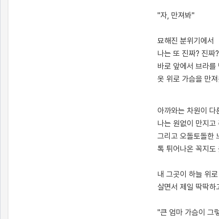
"자, 만져봐"
묘해진 분위기에서
나는 또 진짜? 진짜
바로 앞에서 브라를
옷 위로 가슴을 만
[출처]
짓궂은 큰엄마와의 이야기4 ( 야설 | 은꼴사 | 썰모음 | 성인썰 - 핫썰닷컴)
?bo_table=ssul19&wr_id=301669
먹튀검증
아까와는 차원이 다
나는 원없이 만지고 
그리고 오돌토돌한 
톡 튀어나온 꼭지도
내 그곳이 하늘 위
살면서 제일 딱딱하
"큰 엄마 가슴이 그