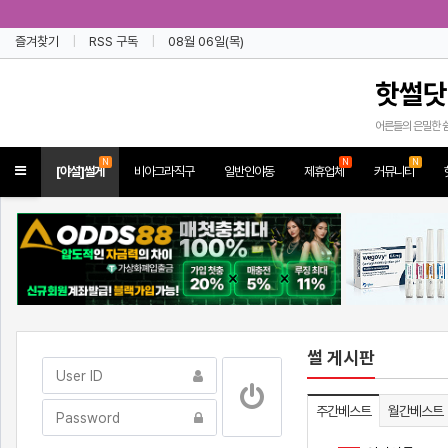
즐겨찾기
RSS 구독
08월 06일(목)
핫썰닷
어른들의 은밀한 
N
N
N
Toggle
[야설]썰게
비아그라직구
일반인야동
제휴업체
커뮤니티
navigation
썰 게시판
주간베스트
월간베스트