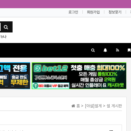
로그인
회원가입
정보찾기
누나
홈 > [야설]썰게 > 썰 게시판