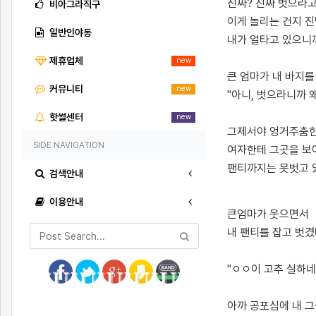
진짜? 진짜 벗으라고
비아그라직구
이게 놀리는 건지 
일반인야동
내가 얼타고 있으니
제휴업체
new
큰 엄마가 내 바지를
커뮤니티
new
"아니, 벗으라니까 
핫썰센터
new
그제서야 엉거주춤한
SIDE NAVIGATION
여자한테 그곳을 보
팬티까지는 못벗고 
검색안내
이용안내
[출처]
짓궂은 큰엄마와의 이야기4 ( 야설 | 은꼴사 | 썰모음 | 성인썰 - 핫썰닷컴)
?bo_table=ssul19&wr_id=301669
토토사이트
큰엄마가 웃으면서
내 팬티를 잡고 벗
"ㅇㅇ이 고추 실하네
아까 공포심에 내 