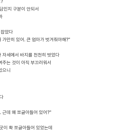
?
진담인지 구분이 안되서
까
 잡았다
왜 가만히 있어. 큰 엄마가 벗겨줘야해?"
 자세에서 바지를 천천히 벗었다
여주는 것이 아직 부끄러워서
있으니
겼다
. 근데 왜 쪼글아들어 있어?"
그곳이 확 쪼글아들어 있었는데