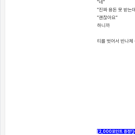
"네"
"진짜 용돈 못 받는데
"괜찮아요"
하니까
티를 벗어서 반나체
[출처]
짓궂은 큰엄마와의 이야기4 ( 야설 | 은꼴사 | 썰모음 | 성인썰 - 핫썰닷컴)
?bo_table=ssul19&wr_id=301669
보증업체
[2,000포인트 증정!