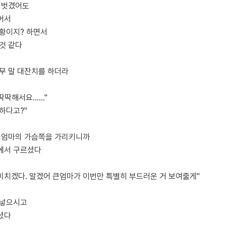
를 벗겼어도
어서
상황이지? 하면서
것 같다
무 말 대잔치를 하더라
딱딱해서요......"
딱하다고?"
큰 엄마의 가슴쪽을 가리키니까
에서 구르셨다
 미치겠다. 알겠어 큰엄마가 이번만 특별히 부드러운 거 보여줄게"
어넣으시고
셨다