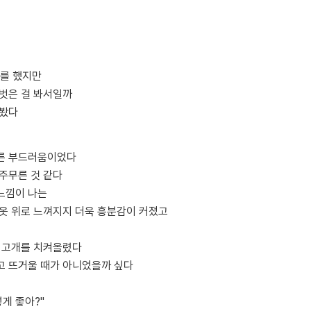
?를 했지만
 벗은 걸 봐서일까
져봤다
른 부드러움이었다
주무른 것 같다
느낌이 나는
 옷 위로 느껴지지 더욱 흥분감이 커졌고
로 고개를 치켜올렸다
고 뜨거울 때가 아니었을까 싶다
렇게 좋아?"