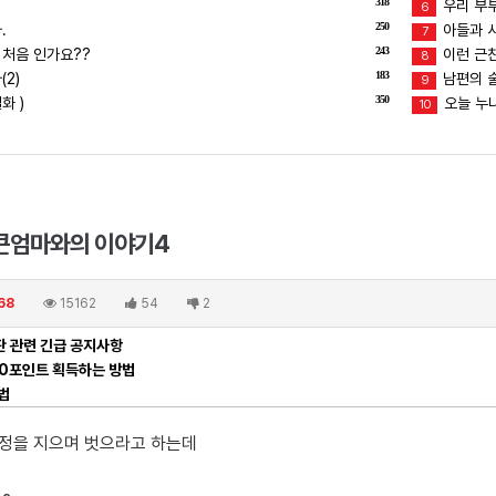
318
우리 부
6
250
.
아들과 
7
243
 처음 인가요??
이런 근친
8
183
2)
남편의 술버
9
350
화 )
오늘 누
10
큰엄마와의 이야기4
68
15162
54
2
 관련 긴급 공지사항
00포인트 획득하는 방법
법
표정을 지으며 벗으라고 하는데