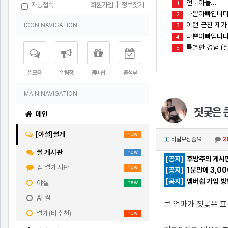
언니아들...
1
자동접속
회원가입
|
정보찾기
나쁜아빠입니다
2
이런 근친 제가
ICON NAVIGATION
3
나쁜아빠입니다(
4
특별한 경험 (실
5
썰모음
알림장
멤버쉽
출석부
MAIN NAVIGATION
짓궂은 
메인
[야설]썰게
new
비밀보장좀요
2
썰 게시판
new
[공지]
후방주의 게시판
펌 썰게시판
new
[공지]
1분만에 3,0
[공지]
멤버쉽 가입 방
야설
new
AI 썰
큰 엄마가 짓궃은 
썰게(비추천)
new