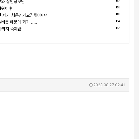
157
부와 장인장모님
191
샤워이후
161
 제가 처음인가요? 뒷이야기
154
릇 때문에 화가 .....
157
나까지 숙제끝
2023.08.27 02:41