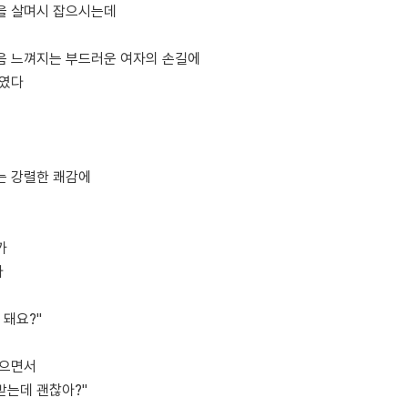
을 살며시 잡으시는데
음 느껴지는 부드러운 여자의 손길에
꼬였다
는 강렬한 쾌감에
가
다
 돼요?"
웃으면서
 받는데 괜찮아?"