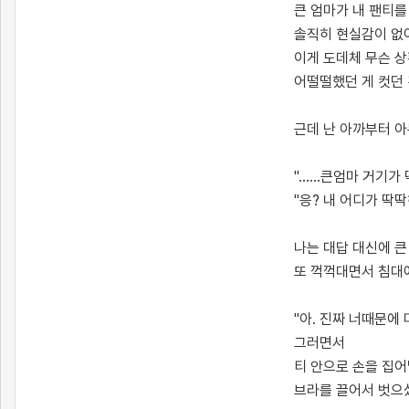
큰 엄마가 내 팬티
솔직히 현실감이 없
이게 도데체 무슨 
어떨떨했던 게 컷던 
근데 난 아까부터 아
"......큰엄마 거기가 
"응? 내 어디가 딱
나는 대답 대신에 
또 꺽꺽대면서 침대
"아. 진짜 너때문에
그러면서
티 안으로 손을 집
브라를 끌어서 벗으