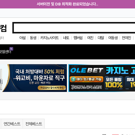
서버이전 및 DB 최적화 완료되었습니다..
컴
야설
동생
카지노사이트
네토
멤버쉽
여친
대딸
여동생
전여친
쉼터
|
|
|
|
|
|
|
|
|
N
핫썰센터
연간베스트
전체베스트