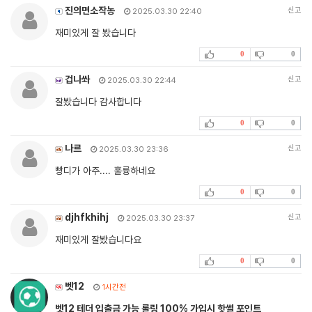
진의면소작농
신고
2025.03.30 22:40
재미있게 잘 봤습니다
0
0
겁나쏴
신고
2025.03.30 22:44
잘봤습니다 감사합니다
0
0
나르
신고
2025.03.30 23:36
빵디가 아주.... 훌륭하네요
0
0
djhfkhihj
신고
2025.03.30 23:37
재미있게 잘봤습니다요
0
0
벳12
1시간전
벳12 테더 입출금 가능 롤링 100% 가입시 핫썰 포인트