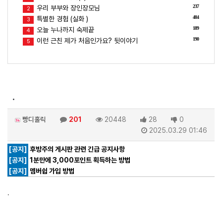
237
우리 부부와 장인장모님
2
484
특별한 경험 (실화 )
3
189
오늘 누나까지 숙제끝
4
190
이런 근친 제가 처음인가요? 뒷이야기
5
.
빵디홀릭
201
20448
28
0
2025.03.29 01:46
[공지]
후방주의 게시판 관련 긴급 공지사항
[공지]
1분만에 3,000포인트 획득하는 방법
[공지]
멤버쉽 가입 방법
.