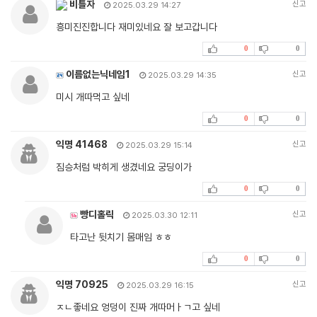
비틀자
신고
2025.03.29 14:27
흥미진진합니다 재미있네요 잘 보고갑니다
0
0
이름없는닉네임1
신고
2025.03.29 14:35
미시 개따먹고 싶네
0
0
익명 41468
신고
2025.03.29 15:14
짐승처럼 박히게 생겼네요 궁딩이가
0
0
빵디홀릭
신고
2025.03.30 12:11
타고난 뒷치기 몸매임 ㅎㅎ
0
0
익명 70925
신고
2025.03.29 16:15
ㅈㄴ좋네요 엉덩이 진짜 개따머ㅏㄱ고 싶네