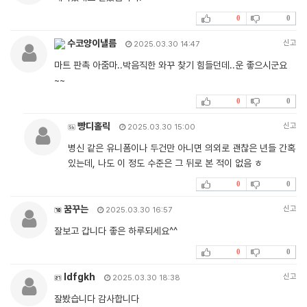
0
0
수코양이낼름
신고
2025.03.30 14:47
마트 판촉 아줌마..박음직한 와꾸 찾기 힘들던데..운 좋으시군요
~~
0
0
빵디홀릭
신고
2025.03.30 15:00
병신 같은 유니폼이나 두건만 아니면 의외로 괜찮은 년들 간혹
있는데, 나도 이 정도 수준은 그 뒤로 본 적이 없음 ㅎ
0
0
꿈꾸는
신고
2025.03.30 16:57
잘보고 갑니다 좋은 하루되세요^^
0
0
ldfgkh
신고
2025.03.30 18:38
잘봤습니다 감사합니다