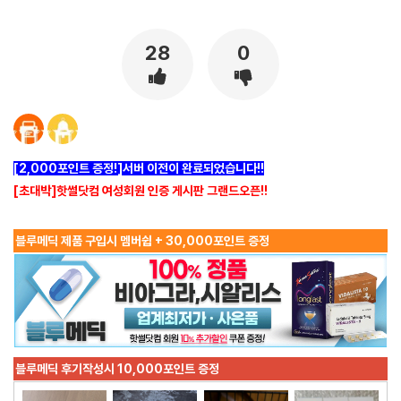
[출처]
. ( 야설 | 은꼴사 | 썰모음 | 성인썰 - 핫썰닷컴)
?bo_table=ssul19&wr_id=746207
사설토토
28
0
[2,000포인트 증정!]서버 이전이 완료되었습니다!!
[초대박]핫썰닷컴 여성회원 인증 게시판 그랜드오픈!!
블루메딕 제품 구입시 멤버쉽 + 30,000포인트 증정
블루메딕 후기작성시 10,000포인트 증정