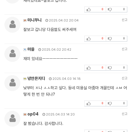
재미있네요~잘보고 갑니다.
0
0
미니쭈니
신고
2025.04.02 20:04
잘보고 갑니당 다음썰도 써주세여
0
0
마을
신고
2025.04.02 20:42
재미 있네요ㅡㅡㅡㅡㅡㅡㅡㅡㅡㅡ
0
0
녕안몬지디
신고
2025.04.03 14:18
낮부터 ㅈ나 ㅅㅅ하고 싶다. 동네 미용실 아줌마 개꼴인데 ㅅㅂ 어
떻게 한 번 안 되나?
0
0
op04
신고
2025.04.03 14:20
잘 봤습니다. 감사합니다.