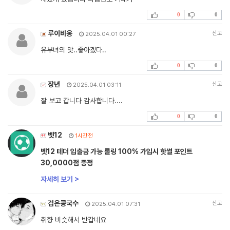
0
0
루이비옹
신고
2025.04.01 00:27
유부녀의 맛..좋아겠다..
0
0
장년
신고
2025.04.01 03:11
잘 보고 갑니다 감사합니다....
0
0
벳12
1시간전
벳12 테더 입출금 가능 롤링 100% 가입시 핫썰 포인트
30,0000점 증정
자세히 보기 >
검은콩국수
신고
2025.04.01 07:31
취향 비슷해서 반갑네요