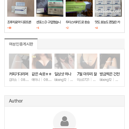
조루치료약 다포트론
센포스 D 구입했습니
두타스테리드로 환승
맛도 효능도 괜찮은 카
구매했습니다
+10
다
+1
+2
마그라
+4
여성인증게시판
커피기다리며
같은 속옷ㅎㅎ
일상샷 하나
7월 마무리 잘
방금찍은 건전
(안야함)
하세요🫶
한 일상샷
김미소
|
08.08
예이니
|
08.04
bbong12
|
07.31
미소0721
|
07.31
bbong12
|
07.28
+67
+78
+90
+266
+9
Author