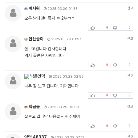
마시읭
신고
2025.03.29 01:55
오우 남의것이좋지 ㅋ 2부ㄱㄱ
0
0
안산돌이
신고
2025.03.29 01:57
잘보고갑니다 감사합니다
역시 골반은 사랑입니다
0
0
박은언덕
신고
2025.03.29 02:53
나두 잘 보고 갑니다. 기대합니다
0
0
백곰돌
신고
2025.03.29 06:03
잘보고 갑니당 다음썰도 써주세여
0
0
익명 48337
신고
2025.03.29 07:11