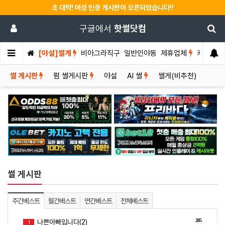
초 대박! 여성 인증 게시판이 오픈되었습니다!!
구글에서
핫썰닷컴
[야설]썰게
비아그라직구
일반인야동
제휴업체
커뮤니티
썰 게시판
펌 썰게시판
야설
AI 썰
썰게(비추천)
썰 게시판
주간베스트
월간베스트
연간베스트
전체베스트
205
나쁜아빠입니다(2)
1