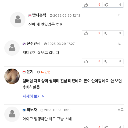
0
0
빵디홀릭
신고
2025.03.30 12:12
진짜 개 맛있었음 ㅎㅎ
0
0
진수만세
신고
2025.03.29 17:27
재미있게 잘보고 갑니다
0
0
윤지
1시간전
멤버쉽 자료 양과 퀄리티 진심 미쳤네요. 돈이 안아깝네요. 안 보면
후회하실듯
자세히 보기 >
외노자
신고
2025.03.29 18:13
아이고 빵댕이만 봐도 그냥 스네
0
0