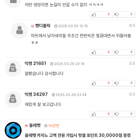
저런 엉덩이면 눈길이 안갈 수가 없지 ㅋㅋㅋㅋ
0
0
빵디홀릭
신고
2025.03.30 12:15
마트에서 남자새끼들 무조건 한번씩은 힐끔대면서 뒤돌아봄
ㅎㅎ
0
0
익명 21651
신고
2025.03.29 23:18
잘봤습니다 감사합니다
0
0
익명 34297
신고
2025.03.29 23:24
재밌게 잘 보고갑니다
0
0
올레벳
1시간전
올레벳 카지노 고액 전용 가입시 핫썰 포인트 30,0000점 증정