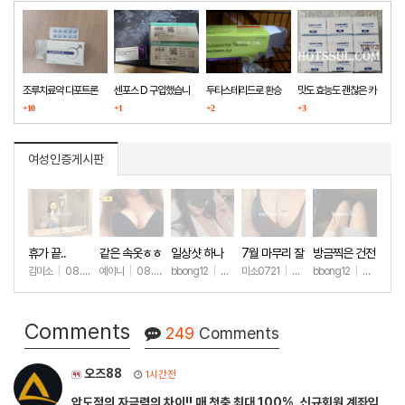
조루치료약 다포트론
센포스 D 구입했습니
두타스테리드로 환승
맛도 효능도 괜찮은 카
구매했습니다
+10
다
+1
+2
마그라
+3
여성인증게시판
휴가 끝..
같은 속옷ㅎㅎ
일상샷 하나
7월 마무리 잘
방금찍은 건전
하세요🫶
한 일상샷
김미소
|
08.07
예이니
|
08.04
bbong12
|
07.31
미소0721
|
07.31
bbong12
|
07.28
+177
+69
+90
+261
+9
Comments
249
Comments
오즈88
1시간전
압도적의 자금력의 차이!! 매 첫충 최대 100%, 신규회원 계좌입