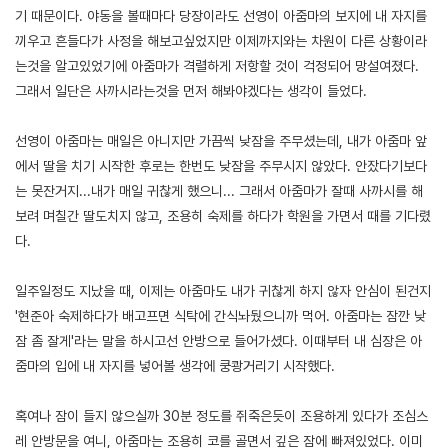
기 때문이다. 야동을 볼때마다 당장이라도 선영이 아줌마의 보지에 내 자지를
끼우고 흔들다가 사정을 해보고싶었지만 이제까지와는 차원이 다른 상황이라
는것을 알고있었기에 아줌마가 격렬하게 저항할 것이 걱정되어 망설여졌다.
그래서 일단은 사까시라는것을 먼저 해봐야겠다는 생각이 들었다.
선영이 아줌마는 매일은 아니지만 가끔씩 낮잠을 주무셨는데, 내가 아줌마 앞
에서 딸을 치기 시작한 후로는 한번도 낮잠을 주무시지 않았다. 안잤다기보다
는 못잔거지...내가 매일 귀찮게 했으니... 그래서 아줌마가 잘때 사까시를 해
보려 며칠간 딸도치지 않고, 조용히 숙제를 하다가 학원을 가면서 때를 기다렸
다.
일주일정도 지났을 때, 이제는 아줌마도 내가 귀찮게 하지 않자 안심이 된건지
'현준아 숙제하다가 배고프면 식탁에 간식놔뒀으니까 먹어. 아줌마는 잠깐 낮
잠 좀 잘게'라는 말을 하시고선 안방으로 들어가셨다. 이때부터 내 심장은 아
줌마의 입에 내 자지를 넣어볼 생각에 쿵쾅거리기 시작했다.
혹여나 잠이 들지 않으실까 30분 정도를 쥐죽은듯이 조용하게 있다가 조심스
레 안방문을 여니, 아줌마는 조용히 코를 골면서 깊은 잠에 빠져있었다. 이미