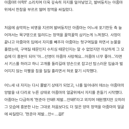
아줌마!! 아학!!' 소리치며 더욱 깊숙히 자지를 밀어넣었고, 발버둥치는 아줌마
위에서 한참을 부르르 떨며 정액을 싸질렀다.
[출처]
지적장애 친구엄마 성노예 만든 썰 3 ( 야설 | 은꼴사 | 썰모음 | 성인썰 - 핫썰닷컴)
?bo_table=ssul19&wr_id=819583
먹튀검증
처음에 숨막히는 비명을 지르며 발버둥치던 아줌마는 어느새 포기한듯 축 늘
어져서는 목구멍으로 밀려드는 정액을 꿀꺽꿀꺽 삼키는게 느껴졌다. 사정이
끝나고 아줌마의 입에서 자지를 빼주자 아줌마는 헛구역질을 하면서 눈물을
흘렸는데, 구역질 때문인지 수치심 때문인지는 알 수 없었지만 이상하게 그 모
습에 더 흥분이 되어 '아...선영이 아줌마 사랑해요...아줌마 너무 좋아...'라면
서 키스를 하려고 하니 고개를 돌리길래 양손으로 잡고선 탐스러운 입술과 벌
어지지 않는 이빨을 침을 질질 흘리면서 혀로 핥기 시작했다.
어느새 내 자지는 다시 풀발기 상태가 되었고, 나를 밀어내려 애쓰는 아줌마의
양팔을 내 다리로 누른 상태로 아줌마의 얼굴위에서 자지를 흔들기 시작했다.
아줌마는 다급하게 '현준아 안돼!! 제발...안돼!!'라고 외치며 애원했지만 오히려
그 모습에 흥분한 나는 그대로 처음보다도 더 많은 양의 정액을 아줌마의 얼굴
에 싸질렀다. '현준아 제발...안ㄷ...읍!!'
[출처]
지적장애 친구엄마 성노예 만든 썰 3 ( 야설 | 은꼴사 | 썰모음 | 성인썰 - 핫썰닷컴)
?bo_table=ssul19&wr_id=819583
메이저사이트