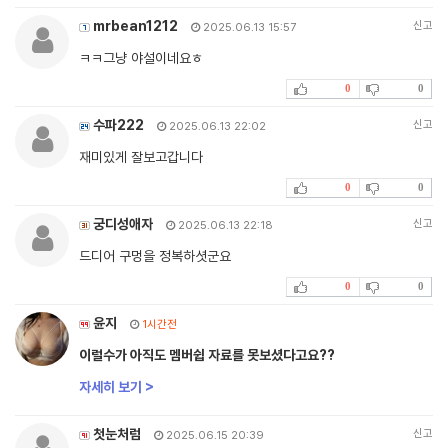
mrbean1212
신고
2025.06.13 15:57
ㅋㅋ그냥 야설이네요ㅎ
0
0
수파222
신고
2025.06.13 22:02
재미있게 잘보고갑니다
0
0
궁디성애자
신고
2025.06.13 22:18
드디어 구멍을 정복하셧군요
0
0
윤지
1시간전
이럴수가 아직도 멤버쉽 자료를 못보셨다고요??
자세히 보기 >
첫눈처럼
신고
2025.06.15 20:39