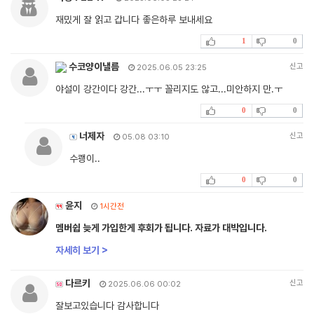
재밌게 잘 읽고 갑니다 좋은하루 보내세요
1
0
수코양이낼름
신고
2025.06.05 23:25
야설이 강간이다 강간...ㅜㅜ 꼴리지도 않고...미안하지 만.ㅜ
0
0
너제자
신고
05.08 03:10
수쾡이..
0
0
윤지
1시간전
멤버쉽 늦게 가입한게 후회가 됩니다. 자료가 대박입니다.
자세히 보기 >
다르키
신고
2025.06.06 00:02
잘보고있습니다 감사합니다