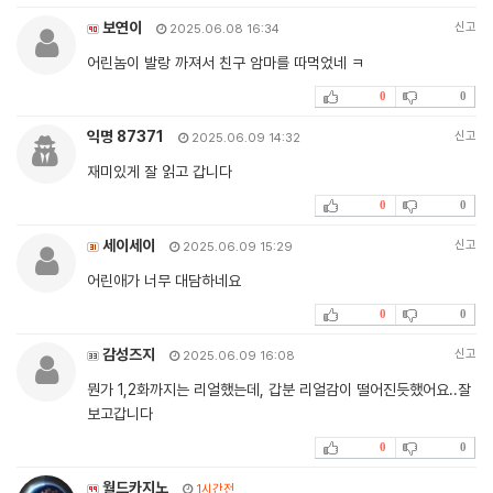
보연이
신고
2025.06.08 16:34
어린놈이 발랑 까져서 친구 암마를 따먹었네 ㅋ
0
0
익명 87371
신고
2025.06.09 14:32
재미있게 잘 읽고 갑니다
0
0
세이세이
신고
2025.06.09 15:29
어린애가 너무 대담하네요
0
0
감성즈지
신고
2025.06.09 16:08
뭔가 1,2화까지는 리얼했는데, 갑분 리얼감이 떨어진듯했어요..잘
보고갑니다
0
0
월드카지노
1시간전