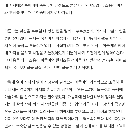
내 자지에선 쿠퍼액이 뚝뚝 떨어질정도로 풀발기가 되어있었고, 조용히 바지
와 팬티를 벗은채로 아줌마에게로 다가갔다.
[출처]
지적장애 친구엄마 성노예 만든 썰 3 ( 야설 | 은꼴사 | 썰모음 | 성인썰 - 핫썰닷컴)
?bo_table=ssul19&wr_id=819583
토토사이트
아줌마는 낮잠을 주무실 때 항상 입을 벌리고 주무셨는데, 역시나 그날도 입을
벌린 상태였다. 문제는 넣자마자 아줌마가 깨실거라 야동에서 봤듯이 쌀때까
지 입에 물리고 흔들수가 없다는 사실이었다. 처음부터 목적은 아줌마의 입에
내 자지를 물리고 사정을 하는것이었기 때문에 싸기 직전에 입에 넣어야겠다
고 마음을 먹고 조용히 아줌마의 원피스를 걷어올려서 빨간색 망사팬티사이로
삐져나온 보지털을 살살 쓰다듬으며 딸을 치기 시작했다.
그렇게 얼마 지나지 않아 사정감이 밀려오자 아줌마의 가슴팍으로 조용히 올
라타서는 격렬하게 자지를 흔들다가 정액이 나오는 느낌이 드는것과 동시에
아줌마의 입 안으로 자지를 밀어넣었다. 가슴팍에 올라갈때부터 침대의 울렁
거림에 살짝 잠이 깨기 시작한듯한 아줌마는 입안 가득 퍼지는 정액과 목구멍
으로 밀려드는 자지에 놀라서는 내 허벅지를 부여잡고 밀어내려고 하였으나,
이미 본인보다도 더 커진 남자의 힘을 당해내기는 역부족이었다. 나는 따뜻하
면서도 축축한 말로 형용할 수 없는 황홀한 느낌에 침대 헤드를 부여잡고 '아!!