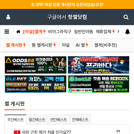
초 대박! 여성 인증 게시판이 오픈되었습니다!!
구글에서
핫썰닷컴
[야설]썰게
비아그라직구
일반인야동
제휴업체
커뮤니티
썰 게시판
펌 썰게시판
야설
AI 썰
썰게(비추천)
썰 게시판
주간베스트
월간베스트
연간베스트
전체베스트
271
이런 근친 제가 처음 인가요??
1