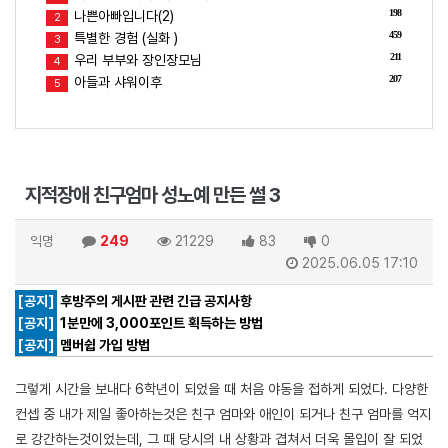
198
나쁜아빠입니다(2)
2
459
특별한 경험 (실화 )
3
211
우리 부부와 장인장모님
4
207
아들과 샤워이후
5
지적장애 친구엄마 성노예 만든 썰 3
익명
249
21229
83
0
2025.06.05 17:10
[공지]
후방주의 게시판 관련 긴급 공지사항
[공지]
1분만에 3,000포인트 획득하는 방법
[공지]
멤버쉽 가입 방법
그렇게 시간을 보내다 6학년이 되었을 때 처음 야동을 접하게 되었다. 다양한
컨셉 중 내가 제일 좋아하는것은 친구 엄마와 애인이 되거나 친구 엄마를 억지
로 강간하는것이었는데, 그 때 당시의 내 상황과 겹쳐서 더욱 몰입이 잘 되었