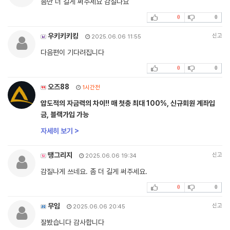
좀만 더 길게 써주세요 감질나요
0
0
우키키키킹
신고
2025.06.06 11:55
다음편이 기다려집니다
0
0
오즈88
1시간전
압도적의 자금력의 차이!! 매 첫충 최대 100%, 신규회원 계좌입
금, 블랙가입 가능
자세히 보기 >
땡그리지
신고
2025.06.06 19:34
감질나게 쓰네요. 좀 더 길게 써주세요.
0
0
무임
신고
2025.06.06 20:45
잘봤습니다 감사합니다