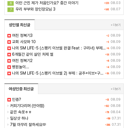
이런 근친 제가 처음인가요? 중간 이야기
08.03
6
+133
우리 부부와 장인장모님 3
08.07
7
+141
성인썰 최신글
+ 더보기
여친 정복기3
08.09
+2
교회 사모와 10
08.09
+1
나의 SM LIFE-5 (스팽키 이브썰 완결 Feat : 구리녀) 부제 : 공주+이브+구리녀 : 새디스트
08.09
+6
6개월간 같이 살던 처제 썰
08.09
+14
여친 정복기2
08.09
+8
병원놀이...
08.09
+4
나의 SM LIFE-5 (스팽키 이브썰 2) 부제 : 공주+이브+구리녀 : 새디스트
08.09
+16
여성인증 최신글
+ 더보기
인증?
08.09
+11
커피기다리며 (안야함)
08.08
+112
같은 속옷ㅎㅎ
08.04
+78
일상샷 하나
07.31
+90
7월 마무리 잘하세요🫶
07.31
+266