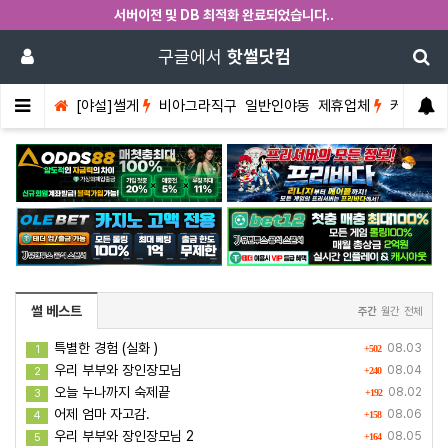
서버이전 및 DB 최적화 완료되었습니다..
구글에서
핫썰닷컴
[야설]썰게
비아그라직구
일반인야동
제휴업체
커뮤니티
썰 베스트
주간
월간
전체
특별한 경험 (실화 )
08.03
1
+502
우리 부부와 장인장모님
08.04
2
+240
오늘 누나까지 숙제끝
08.02
3
+192
어제 엄마 자고감.
08.06
4
+158
우리 부부와 장인장모님 2
08.05
5
+164