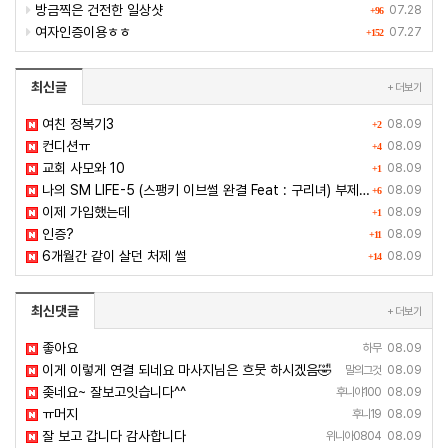
방금찍은 건전한 일상샷
07.28
+96
여자인증이용ㅎㅎ
07.27
+152
최신글
+ 더보기
여친 정복기3
08.09
+2
컨디션ㅠ
08.09
+4
교회 사모와 10
08.09
+1
나의 SM LIFE-5 (스팽키 이브썰 완결 Feat : 구리녀) 부제 : 공주+이브+구리녀 : 새디스트
08.09
+6
이제 가입했는데
08.09
+1
인증?
08.09
+11
6개월간 같이 살던 처제 썰
08.09
+14
최신댓글
+ 더보기
좋아요
하무
08.09
이게 이렇게 연결 되네요 마사지님은 흐뭇 하시겠음🤣
말의그것
08.09
좆네요~ 잘보고잇습니다^^
후니야100
08.09
ㅠ머지
후니19
08.09
잘 보고 갑니다 감사합니다
위니아0804
08.09