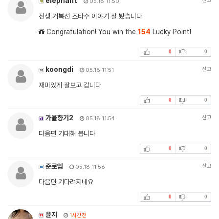
elephant
신고
05.18 11:50
전생 거북선 조타수 이야기 잘 봤습니다
Congratulation! You win the
154
Lucky Point!
0
0
koongdi
신고
05.18 11:51
재미있게 잘보고 갑니다
0
0
가을향기2
신고
05.18 11:54
다음편 기대해 봅니다
0
0
준로임
신고
05.18 11:58
다음편 기다려지네요
0
0
윤지
1시간전