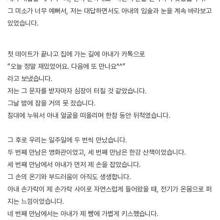
그 미소가 너무 예뻐서, 저는 대답하면서도 아내의 입술과 눈을 계속 바라보고
있었습니다.
[출처]
아내와 처제 1 ( 야설 | 은꼴사 | 썰모음 | 성인썰 - 핫썰닷컴)
?bo_table=ssul19&wr_id=1449817
보증업체
첫 데이트가 끝나고 집에 가는 길에 아내가 카톡으로
“오늘 정말 재밌었어요. 다음에 또 만나요^^”
라고 보냈습니다.
저는 그 문자를 받자마자 심장이 터질 것 같았습니다.
그날 밤에 잠을 거의 못 잤습니다.
침대에 누워서 아내 얼굴을 떠올리며 한참 동안 뒤척였습니다.
그 후로 우리는 일주일에 두 번씩 만났습니다.
두 번째 만남은 영화관이었고, 세 번째 만남은 한강 산책이었습니다.
세 번째 만남에서 아내가 먼저 제 손을 잡았습니다.
그 손의 온기와 부드러움이 아직도 생생합니다.
아내 손가락이 제 손가락 사이로 자연스럽게 들어왔을 때, 전기가 온몸으로 퍼
지는 느낌이었습니다.
네 번째 만남에서는 아내가 제 뺨에 가볍게 키스했습니다.