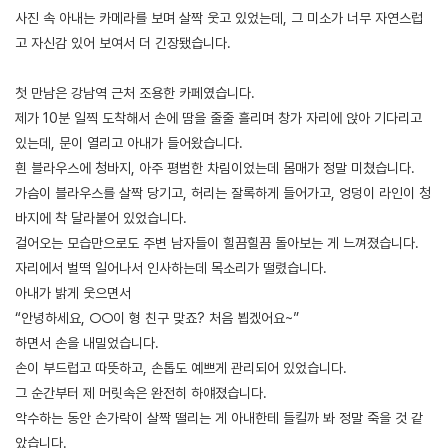
사진 속 아내는 카메라를 보며 살짝 웃고 있었는데, 그 미소가 너무 자연스럽
고 자신감 있어 보여서 더 긴장됐습니다.
첫 만남은 강남역 근처 조용한 카페였습니다.
제가 10분 일찍 도착해서 손에 땀을 줄줄 흘리며 창가 자리에 앉아 기다리고
있는데, 문이 열리고 아내가 들어왔습니다.
흰 블라우스에 청바지, 아주 평범한 차림이었는데 몸매가 정말 미쳤습니다.
가슴이 블라우스를 살짝 당기고, 허리는 잘록하게 들어가고, 엉덩이 라인이 청
바지에 착 달라붙어 있었습니다.
걸어오는 모습만으로도 주변 남자들이 힐끔힐끔 돌아보는 게 느껴졌습니다.
자리에서 벌떡 일어나서 인사하는데 목소리가 떨렸습니다.
아내가 밝게 웃으면서
“안녕하세요, ○○이 형 친구 맞죠? 처음 뵙겠어요~”
하면서 손을 내밀었습니다.
손이 부드럽고 따뜻하고, 손톱도 예쁘게 관리되어 있었습니다.
그 순간부터 제 머릿속은 완전히 하얘졌습니다.
악수하는 동안 손가락이 살짝 떨리는 게 아내한테 들킬까 봐 정말 죽을 것 같
았습니다.