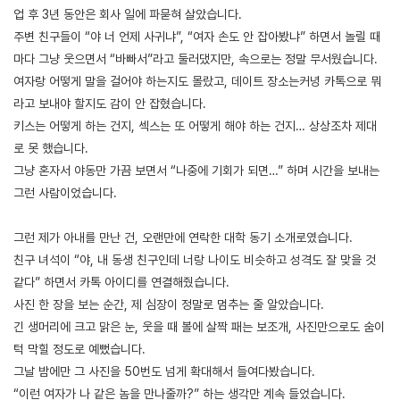
업 후 3년 동안은 회사 일에 파묻혀 살았습니다.
주변 친구들이 “야 너 언제 사귀냐”, “여자 손도 안 잡아봤냐” 하면서 놀릴 때
마다 그냥 웃으면서 “바빠서”라고 둘러댔지만, 속으로는 정말 무서웠습니다.
여자랑 어떻게 말을 걸어야 하는지도 몰랐고, 데이트 장소는커녕 카톡으로 뭐
라고 보내야 할지도 감이 안 잡혔습니다.
키스는 어떻게 하는 건지, 섹스는 또 어떻게 해야 하는 건지… 상상조차 제대
로 못 했습니다.
그냥 혼자서 야동만 가끔 보면서 “나중에 기회가 되면…” 하며 시간을 보내는
그런 사람이었습니다.
그런 제가 아내를 만난 건, 오랜만에 연락한 대학 동기 소개로였습니다.
친구 녀석이 “야, 내 동생 친구인데 너랑 나이도 비슷하고 성격도 잘 맞을 것
같다” 하면서 카톡 아이디를 연결해줬습니다.
사진 한 장을 보는 순간, 제 심장이 정말로 멈추는 줄 알았습니다.
긴 생머리에 크고 맑은 눈, 웃을 때 볼에 살짝 패는 보조개, 사진만으로도 숨이
턱 막힐 정도로 예뻤습니다.
그날 밤에만 그 사진을 50번도 넘게 확대해서 들여다봤습니다.
“이런 여자가 나 같은 놈을 만나줄까?” 하는 생각만 계속 들었습니다.