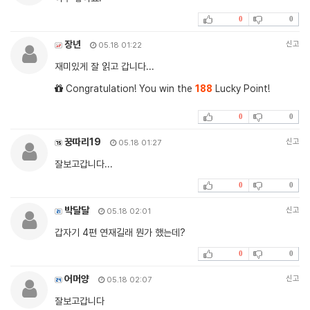
0
0
장년
신고
05.18 01:22
재미있게 잘 읽고 갑니다...
Congratulation! You win the
188
Lucky Point!
0
0
꿍따리19
신고
05.18 01:27
잘보고갑니다...
0
0
박달달
신고
05.18 02:01
갑자기 4편 연재길래 뭔가 했는데?
0
0
어머양
신고
05.18 02:07
잘보고갑니다