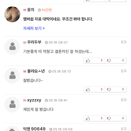
윤지
1시간전
멤버쉽 자료 대박이네요. 무조건 봐야 합니다.
자세히 보기 >
우리두부
신고
05.18 08:01
기분좋게 따 먹혔고 결혼까진 잘 하셨는데...
0
0
불랴요ㅗ년
신고
05.18 08:13
잘봤습니다~
0
0
xyzzxy
신고
05.18 08:41
재밌게 잘 봤습니다
0
0
익명 90649
신고
05.18 08:59