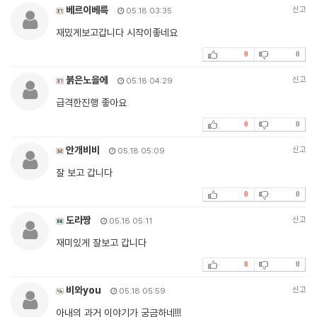
베르이베륵
신고
05.18 03:35
재밌게보고갑니다 시작이좋네요
0
0
붉은노을에
신고
05.18 04:29
급격한진행 좋아요
0
0
안개비비
신고
05.18 05:09
잘 보고 갑니다
0
0
도라짱
신고
05.18 05:11
재미있게 잘보고 갑니다
0
0
비와you
신고
05.18 05:59
아내의 과거 이야기가 궁금하네!!!