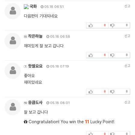
국화
신고
05.18 06:51
다음편이 기대되네요
0
0
작은하늘
신고
05.18 06:58
재미있게 잘 보고 갑니다
0
0
핫썰요요
신고
05.18 07:19
좋아요
재미있네요
0
0
응큼도사
신고
05.18 08:01
잘 보고 갑니다
Congratulation! You win the
11
Lucky Point!
0
0