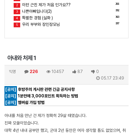
261
이런 근친 제가 처음 인가요??
2
192
나쁜아빠입니다(2)
3
363
특별한 경험 (실화 )
4
197
우리 부부와 장인장모님
5
아내와 처제 1
익명
226
10457
87
0
05.17 23:49
[공지]
후방주의 게시판 관련 긴급 공지사항
[공지]
1분만에 3,000포인트 획득하는 방법
[공지]
멤버쉽 가입 방법
아내를 처음 만난 건 제가 정확히 29살 때였습니다.
진짜 모쏠이었습니다.
대학 4년 내내 공부만 했고, 군대 2년 동안은 여자 생각할 틈도 없었으며, 취