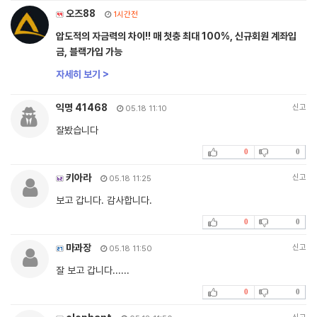
오즈88
1시간전
압도적의 자금력의 차이!! 매 첫충 최대 100%, 신규회원 계좌입
금, 블랙가입 가능
자세히 보기 >
익명 41468
신고
05.18 11:10
잘봤습니다
0
0
키아라
신고
05.18 11:25
보고 갑니다. 감사합니다.
0
0
마과장
신고
05.18 11:50
잘 보고 갑니다......
0
0