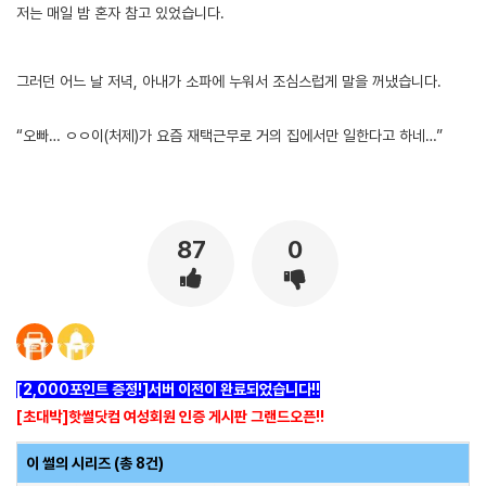
저는 매일 밤 혼자 참고 있었습니다.
[출처]
아내와 처제 1 ( 야설 | 은꼴사 | 썰모음 | 성인썰 - 핫썰닷컴)
?bo_table=ssul19&wr_id=1449817
토토사이트
그러던 어느 날 저녁, 아내가 소파에 누워서 조심스럽게 말을 꺼냈습니다.
“오빠… ㅇㅇ이(처제)가 요즘 재택근무로 거의 집에서만 일한다고 하네…”
87
0
[2,000포인트 증정!]서버 이전이 완료되었습니다!!
[초대박]핫썰닷컴 여성회원 인증 게시판 그랜드오픈!!
이 썰의 시리즈 (총 8건)