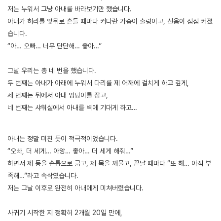
저는 누워서 그냥 아내를 바라보기만 했습니다.
아내가 허리를 앞뒤로 흔들 때마다 커다란 가슴이 출렁이고, 신음이 점점 커졌
습니다.
“아… 오빠… 너무 단단해… 좋아…”
그날 우리는 총 네 번을 했습니다.
두 번째는 아내가 아래에 누워서 다리를 제 어깨에 걸치게 하고 깊게,
세 번째는 뒤에서 아내 엉덩이를 잡고,
네 번째는 샤워실에서 아내를 벽에 기대게 하고…
[출처]
아내와 처제 1 ( 야설 | 은꼴사 | 썰모음 | 성인썰 - 핫썰닷컴)
?bo_table=ssul19&wr_id=1449817
보증업체
아내는 정말 미친 듯이 적극적이었습니다.
“오빠, 더 세게… 아앙… 좋아… 더 세게 해줘…”
하면서 제 등을 손톱으로 긁고, 제 목을 깨물고, 끝날 때마다 “또 해… 아직 부
족해…”라고 속삭였습니다.
저는 그날 이후로 완전히 아내에게 미쳐버렸습니다.
사귀기 시작한 지 정확히 2개월 20일 만에,