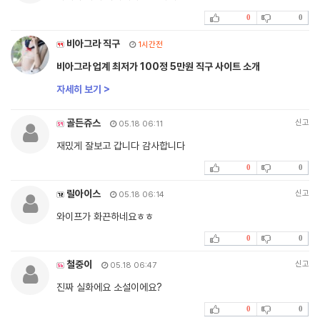
0
0
비아그라 직구
1시간전
비아그라 업계 최저가 100정 5만원 직구 사이트 소개
자세히 보기 >
골든쥬스
신고
05.18 06:11
재밌게 잘보고 갑니다 감사합니다
0
0
릴아이스
신고
05.18 06:14
와이프가 화끈하네요ㅎㅎ
0
0
철중이
신고
05.18 06:47
진짜 실화에요 소설이에요?
0
0