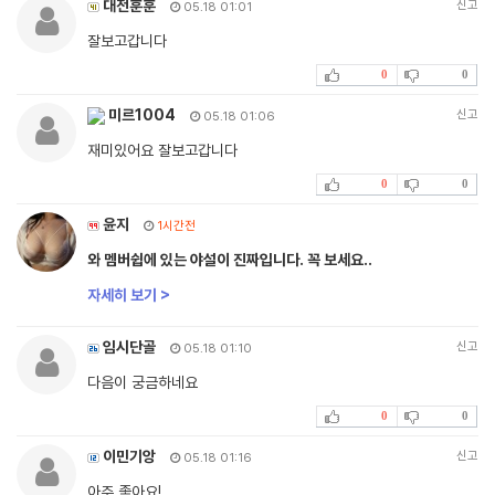
대전훈훈
신고
05.18 01:01
잘보고갑니다
0
0
미르1004
신고
05.18 01:06
재미있어요 잘보고갑니다
0
0
윤지
1시간전
와 멤버쉽에 있는 야설이 진짜입니다. 꼭 보세요..
자세히 보기 >
임시단골
신고
05.18 01:10
다음이 궁금하네요
0
0
이민기앙
신고
05.18 01:16
아주 좋아요!