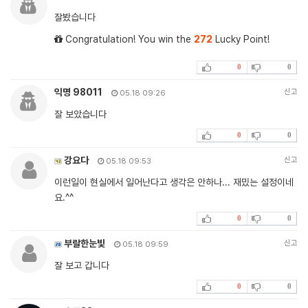
잘봤습니다
Congratulation! You win the
272
Lucky Point!
0
0
익명 98011
신고
05.18 09:26
잘 보았습니다
0
0
강요다
신고
05.18 09:53
이런일이 현실에서 일어난다고 생각은 안하나... 재밌는 설정이네
요.^^
0
0
부랄한눈빛
신고
05.18 09:59
잘 보고 갑니다
0
0