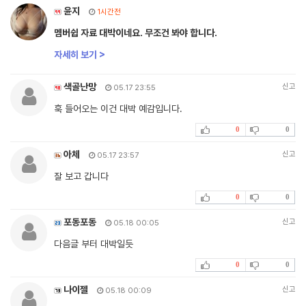
윤지
1시간전
멤버쉽 자료 대박이네요. 무조건 봐야 합니다.
자세히 보기 >
색골난망
신고
05.17 23:55
훅 들어오는 이건 대박 예감입니다.
0
0
아체
신고
05.17 23:57
잘 보고 갑니다
0
0
포동포동
신고
05.18 00:05
다음글 부터 대박일듯
0
0
나이젤
신고
05.18 00:09