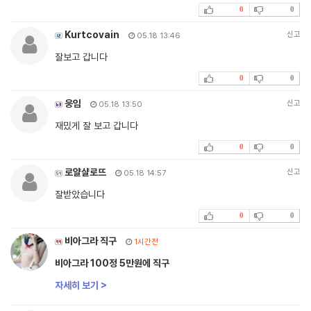
0
0
Kurtcovain
신고
05.18 13:46
잘보고 갑니다
0
0
웅임
신고
05.18 13:50
재밌게 잘 보고 갑니다
0
0
로얄샬로뜨
신고
05.18 14:57
잘받았습니다
0
0
비아그라 직구
1시간전
비아그라 100정 5만원에 직구
자세히 보기 >