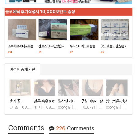
블루메딕 후기작성시 10,000포인트 증정
조루치료약 다포트론
센포스 D 구입했습니
두타스테리드로 환승
맛도 효능도 괜찮은 카
구매했습니다
+10
다
+1
+2
마그라
+3
여성인증게시판
휴가 끝..
같은 속옷ㅎㅎ
일상샷 하나
7월 마무리 잘
방금찍은 건전
하세요🫶
한 일상샷
김미소
|
08.07
예이니
|
08.04
bbong12
|
07.31
미소0721
|
07.31
bbong12
|
07.28
+99
+67
+89
+257
+8
Comments
226
Comments