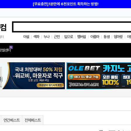
[무료충전]1분만에 6천포인트 획득하는 방법!
컴
야설
섹파
누나
근친
입으로
멤버쉽
아줌마
동생
엄마랑
야
쉼터
|
|
|
|
|
|
|
|
|
N
핫썰센터
연간베스트
전체베스트