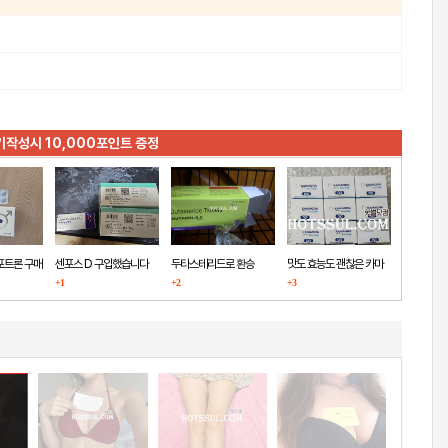
기작성시 10,000포인트 증정
포트론 구매
센포스 D 구입했습니다
두타스테리드로 환승
맛도 효능도 괜찮은 카마
+1
+2
+3
그라
글