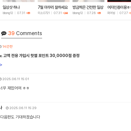
일상샷 하나
7월 마무리 잘하세요
방금찍은 건전한 일상
여자인증이용ㅎ
🫶
샷
bbong12
|
07.31
미소0721
|
07.31
bbong12
|
07.28
화여뉭
|
07.27
+89
+244
+89
+
39
Comments
1시간전
 고액 전용 가입시 핫썰 포인트 30,0000점 증정
>
2025.06.11 15:01
 너무 재밌어여 ㅎㅎ
나
2025.06.11 15:29
 다음편도 기대하겠습니다