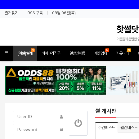
즐겨찾기
RSS 구독
08월 06일(목)
핫썰닷
어른들의 은밀한 
N
N
N
Toggle
[야설]썰게
비아그라직구
일반인야동
제휴업체
커뮤니티
navigation
썰 게시판
주간베스트
월간베스트