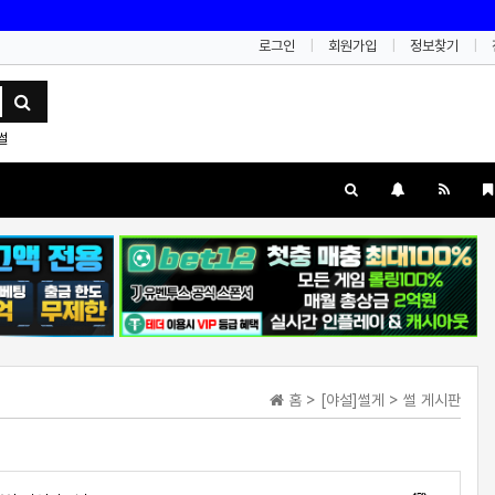
로그인
회원가입
정보찾기
썰
홈 > [야설]썰게 > 썰 게시판