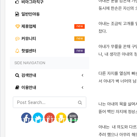
아내는 눈을 감은채 가
비아그라직구
동시에 한손은 자신의 
일반인야동
아내는 조금씩 고개를 
제휴업체
new
찼다.
커뮤니티
new
아내가 무릎을 꾼채 구
핫썰센터
new
나, 내 생각은 아내의
SIDE NAVIGATION
[출처]
미국 글로리 홀 체험기 3 ( 야설 | 은꼴사 | 썰모음 | 성인썰 - 핫썰닷컴)
?bo_table=ssul19&wr_id=827520
토토사이트
다른 자지를 열심히 빠
검색안내
서 아내가 벽 너머의 남
이용안내
나는 아내의 목을 살며
뜯어 백인 자지에 정성
아내는 내 의도와 다르
추려 했으나 아무리 해