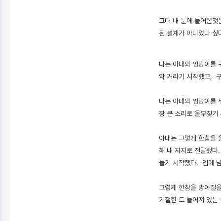
그때 내 눈에 들어온것
된 설계가 아니었나 싶
[출처]
미국 글로리 홀 체험기 3 ( 야설 | 은꼴사 | 썰모음 | 성인썰 - 핫썰닷컴)
?bo_table=ssul19&wr_id=827520
스포츠토토
나는 아내의 엉덩이를 
악 거리기 시작했고, 
나는 아내의 엉덩이를 
장 큰 소리로 울부짖기
아내는 그렇게 한참을 
해 내 자지로 전달됐다
들기 시작했다. 입에 
그렇게 한참을 방아질을
기절한 드 늘어져 있는
[출처]
미국 글로리 홀 체험기 3 ( 야설 | 은꼴사 | 썰모음 | 성인썰 - 핫썰닷컴)