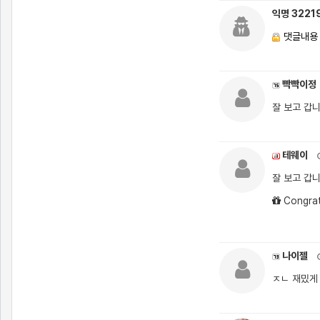
익명 3221
댓글내용
빡빡이정
잘 보고 갑니
테웨이
잘 보고 갑
Congrat
나이젤
ㅈㄴ 재밌게