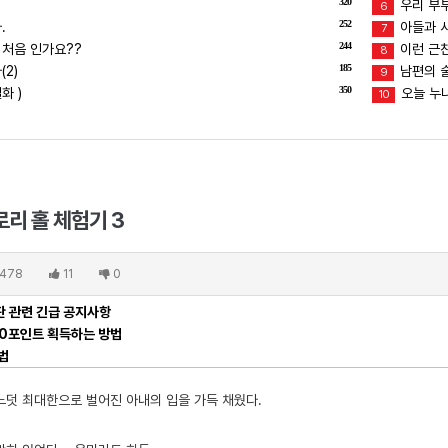
320
우리 부
6
252
.
아들과 
7
244
 처음 인가요??
이런 근친
8
185
2)
남편의 술버
9
350
화 )
오늘 누
10
리 홀 체험기 3
478
11
0
 관련 긴급 공지사항
00포인트 획득하는 방법
법
느덧 최대한으로 벌어진 아내의 입을 가득 채웠다.