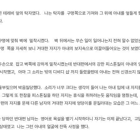
은 테레비 앞의 탁자였다. 나는 탁자를 구멍쪽으로 가져와 그 위에 아내를 엎들게 
다.
구멍에 맞춰 벽에 밀착시켰다. 벽 뒤에서는 무슨 일이 일어나는지 전혀 알수 없었
구멍 쪽을 자세히 보니 거대한 자지가 아내의 보지속으로 미끌어들어오는 것이 보였다
두손으로 잡고 벽쪽에 강하게 밀착시켰는데 반대편에서의 강한 피스톤질이 아내의 엉
 시작했고, 아마 그 소리는 밖의 디비디 샵 까지 들렸을텐데 아내는 전혀 신경쓰지 않
울부짖으며 박음질당했다. 소리가 너무 크다는 생각이 들어 나는 아내 입에 내 자지
. 그렇게 또 한참을 피스톤질을 하던 자지는 휴식을 취하려는듯 움직임을 멈췄는데,
남편의 자지를 문채 다른 남자의 거대한 자지에 엉덩이를 문질러대는 모습은 그 어느
 당하던 반대편 남자는 영어로 욕설을 뱉기 시작하더니 자기는 이제 끝났다고, 고맙
 상태였고 나는 그런 아내의 얼굴에 잔뜩 사정을 했다.