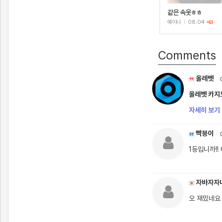
같은 속옷ㅎㅎ
예이니
|
08.04
+63
Comments
올레벳
올레벳 카지노
자세히 보기 
빡붕이
1등입니까!!
자바자자
오 재밌네요