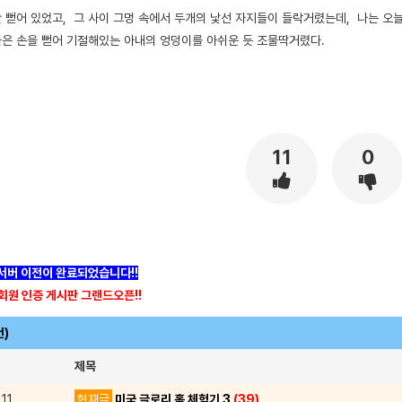
 뻗어 있었고, 그 사이 그멍 속에서 두개의 낯선 자지들이 들락거렸는데, 나는 오늘
은 손을 뻗어 기절해있는 아내의 엉덩이를 아쉬운 듯 조물딱거렸다.
11
0
]서버 이전이 완료되었습니다!!
회원 인증 게시판 그랜드오픈!!
건)
제목
11
현재글
미국 글로리 홀 체험기 3
(39)