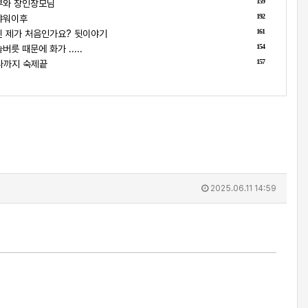
159
부와 장인장모님
192
샤워이후
161
 제가 처음인가요? 뒷이야기
154
릇 때문에 화가 .....
157
나까지 숙제끝
2025.06.11 14:59