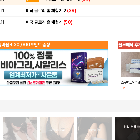
11
미국 글로리 홀 체험기 2
(39)
11
미국 글로리 홀 체험기
(50)
버쉽 + 30,000포인트 증정
블루메딕 후
조루치료약 다
+10
했습니다
회원 전용