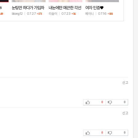
ㅎ
눈팅만 하다가 가입하
내눈에만 매끈한 각선
여자 인증♥
고 인증!
미
bbong12
|
07.27
리슬이
|
07.23
예이니
|
07.16
149
+171
+56
+181
신고
0
0
신고
0
0