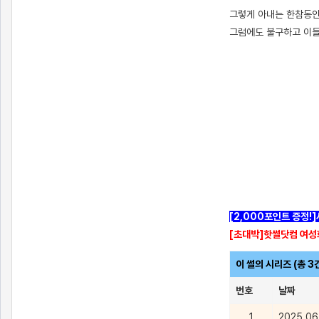
?bo_table=ssul19&wr_id=827520
메이저사이트
그렇게 아내는 한참동안
그럼에도 불구하고 이들
[2,000포인트 증정!
[초대박]핫썰닷컴 여성
이 썰의 시리즈 (총 3
번호
날짜
1
2025.06.