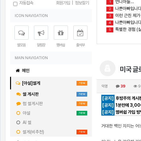
언니아들...
1
자동접속
회원가입
|
정보찾기
나쁜아빠입니다
2
이런 근친 제가
ICON NAVIGATION
3
나쁜아빠입니다(
4
특별한 경험 (실
5
썰모음
알림장
멤버쉽
출석부
MAIN NAVIGATION
미국 글로
메인
[야설]썰게
new
익명
39
9
썰 게시판
new
[공지]
후방주의 게시판
펌 썰게시판
new
[공지]
1분만에 3,0
[공지]
멤버쉽 가입 방
야설
new
AI 썰
거대한 백인 자지는 어
썰게(비추천)
new