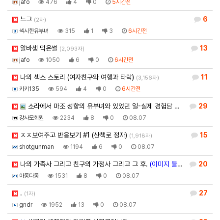
jafo
476
4
0
5시간전
느그
6
(2자)
섹시한유부녀
315
1
3
6시간전
알바생 먹은썰
13
(2,093자)
jafo
1050
6
0
6시간전
나의 섹스 스토리 (여자친구와 여행과 타락)
11
(3,156자)
키키135
594
4
0
6시간전
소라에서 마조 성향의 유부녀와 있었던 일-실제 경험담 …
(이미지 블라인
29
강사모회원
2234
8
0
08.07
ㅈㅈ보여주고 반응보기 #1 (산책로 정자)
15
(1,918자)
shotgunman
1194
6
0
08.07
나의 가족사 그리고 친구의 가정사 그리고 그 후.
(이미지 블라인드)
20
(7,122자
아롱다롱
1531
8
0
08.07
.
27
(1자)
gndr
1952
13
0
08.07