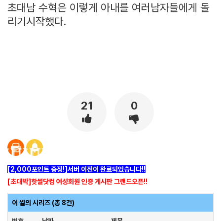
초대남 수혁은 이렇게 아내를 여러남자들에게 돌
리기시작했다.
[출처]
네토 생활 15년 ㅡ6편 ( 야설 | 은꼴사 | 썰모음 | 성인썰 - 핫썰닷컴)
?bo_table=ssul19&wr_id=1020055
보증업체
21
0
[2,000포인트 증정!]서버 이전이 완료되었습니다!!
[초대박]핫썰닷컴 여성회원 인증 게시판 그랜드오픈!!
이 썰의 시리즈 (총 8건)
번호
날짜
제목