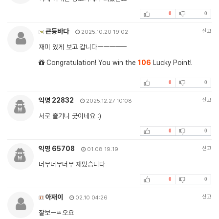
0
0
큰등바다
신고
2025.10.20 19:02
재미 있게 보고 갑니다ㅡㅡㅡㅡㅡ
Congratulation! You win the
106
Lucky Point!
0
0
익명 22832
신고
2025.12.27 10:08
서로 즐기니 굿이네요 :)
0
0
익명 65708
신고
01.08 19:19
너무너무너무 재밌습니다
0
0
아재이
신고
02.10 04:26
잘보ㅡㅆ오요