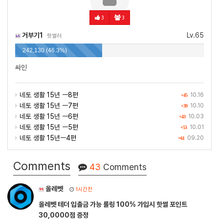
3
3
거부기1
Lv.65
핫썰러
242,130 (46.3%)
싸인
네토 생활 15년 ㅡ8편
10.16
+45
네토 생활 15년 ㅡ7편
10.10
+39
네토 생활 15년 ㅡ6편
10.03
+43
네토 생활 15년 ㅡ5편
10.01
+53
네토 생활 15년ㅡ4편
09.20
+61
Comments
43
Comments
올레벳
1시간전
올레벳 테더 입출금 가능 롤링 100% 가입시 핫썰 포인트
30,0000점 증정