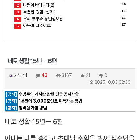
198
나쁜아빠입니다(2)
2
457
특별한 경험 (실화 )
3
211
우리 부부와 장인장모님
4
207
아들과 샤워이후
5
네토 생활 15년 ㅡ6편
거부기1
43
3167
21
0
2025.10.03 02:20
[공지]
후방주의 게시판 관련 긴급 공지사항
[공지]
1분만에 3,000포인트 획득하는 방법
[공지]
멤버쉽 가입 방법
네토 생활 15년ㅡ 6편
아내는 나를 속이고 초대남 수혁을 벌써 십수번을