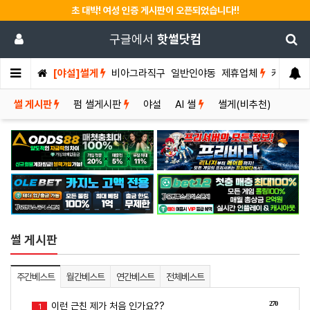
초 대박! 여성 인증 게시판이 오픈되었습니다!!
구글에서
핫썰닷컴
[야설]썰게
비아그라직구
일반인야동
제휴업체
커뮤니티
썰 게시판
펌 썰게시판
야설
AI 썰
썰게(비추천)
썰 게시판
주간베스트
월간베스트
연간베스트
전체베스트
270
이런 근친 제가 처음 인가요??
1