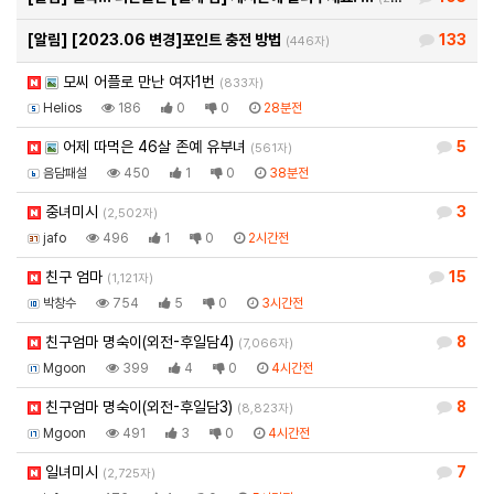
[알림]
[2023.06 변경]포인트 충전 방법
133
(446자)
모씨 어플로 만난 여자1번
(833자)
Helios
186
0
0
28분전
어제 따먹은 46살 존예 유부녀
5
(561자)
음담패설
450
1
0
38분전
중녀미시
3
(2,502자)
jafo
496
1
0
2시간전
친구 엄마
15
(1,121자)
박창수
754
5
0
3시간전
친구엄마 명숙이(외전-후일담4)
8
(7,066자)
Mgoon
399
4
0
4시간전
친구엄마 명숙이(외전-후일담3)
8
(8,823자)
Mgoon
491
3
0
4시간전
일녀미시
7
(2,725자)