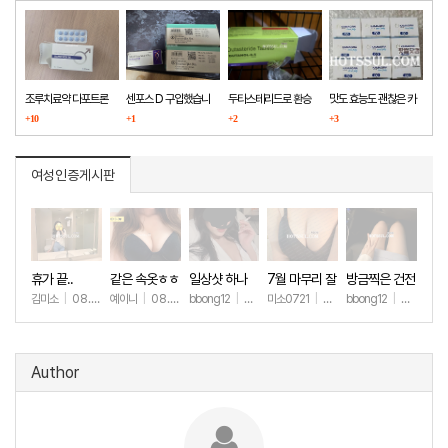
조루치료약 다포트론
센포스 D 구입했습니
두타스테리드로 환승
맛도 효능도 괜찮은 카
구매했습니다
+10
다
+1
+2
마그라
+3
여성인증게시판
휴가 끝..
같은 속옷ㅎㅎ
일상샷 하나
7월 마무리 잘
방금찍은 건전
하세요🫶
한 일상샷
김미소
|
08.07
예이니
|
08.04
bbong12
|
07.31
미소0721
|
07.31
bbong12
|
07.28
+177
+69
+90
+260
+9
Author