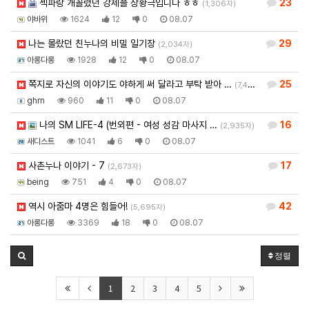
섹파랑 개꼴렸던 강제플 상황극입니다 ㅎㅎ
23
(1,306자)
야바위
1624
12
0
08.07
나는 몰랐던 친누나의 비밀 일기장
29
(2,034자)
아롱다롱
1928
12
0
08.07
쪽지로 자신의 이야기도 야하게 써 달라고 부탁 받아 …
25
(7,403자)
ghrn
960
11
0
08.07
나의 SM LIFE-4 (번외편 - 여성 성감 마사지 …
16
(2,935자)
새디스트
1041
6
0
08.07
사촌누나 이야기 - 7
17
(2,673자)
being
751
4
0
08.07
역시 아줌마 4명은 힘들어!
42
(5,695자)
아롱다롱
3369
18
0
08.07
정렬
1
2
3
4
5