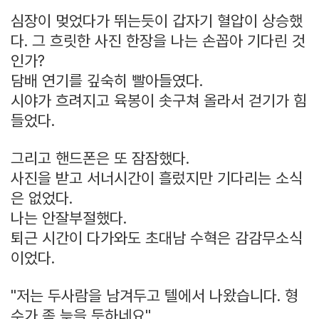
심장이 멎었다가 뛰는듯이 갑자기 혈압이 상승했
다. 그 흐릿한 사진 한장을 나는 손꼽아 기다린 것
인가?
담배 연기를 깊숙히 빨아들였다.
시야가 흐려지고 육봉이 솟구쳐 올라서 걷기가 힘
들었다.
그리고 핸드폰은 또 잠잠했다.
사진을 받고 서너시간이 흘렀지만 기다리는 소식
은 없었다.
나는 안잘부절했다.
퇴근 시간이 다가와도 초대남 수혁은 감감무소식
이었다.
"저는 두사람을 남겨두고 텔에서 나왔습니다. 형
수가 좀 늦을 듯하네요"