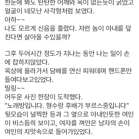
한눈에 봐도 탄탄한 어깨와 목이 없는듯이 굵었고
얼굴이 네모난 사각형처럼 보였다.
아하~~
나도 모르게 신음을 흘렸다. 저런 놈이 아내를 덮
친다면 살아올 수있을까?
그후 두어시간 정도가 지나는 동안 나는 일이 손
에 잡히지않았다.
옥상에 올라가서 담배를 연신 피워데며 핸드폰만
들여다보고있었다.
띨링~~
어두운 사진 한장이 도착했다.
"노래방입니다. 형수랑 후배가 부르스중입니다"
뒷모습이 널찍한 등과 그 옆으로 아내인듯한 여인
이 비스듬히 보이고, 여자를 껴안은 남자의 손이
여인의 치맛속으로 들어가있었다.