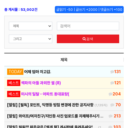
총 게시물 : 53,002건
글읽기 -50 | 글쓰기 +2000 | 댓글쓰기 +100
검색
제목
TODAY
어제 엄마 자고감.
131
베스트
섹파의 아들 과외한 썰 (8)
121
베스트
미시의 일탈 - 아파트 동대표랑(
204
[알림]
[필독] 포인트, 익명등 방침 변경에 관한 공지사항
70
(1,139자)
[알림]
와이프/여자친구/지인등 사진 업로드를 자제해주시기 바랍…
213
(460자)
[알림]
필독!!! 퍼온글은 [썰게 펌] 게시판에 올려주세요! …
103
(290자)