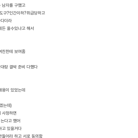
는 남자를 구했고
 도구?인간이하?취급당하고
하다더라
제든 올수있냐고 해서
 여친한테 보여줌
대랑 결박 준비 다했다
내용이 있었는데
겠는데)
에 사정하면
먹는다고 했어
 하고 있을거다
만들어라 하고 서로 동의함