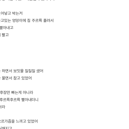
밀어넣고 박는거
들고있는 엉덩이에 침 주르륵 흘려서
 빨아내고
게 빨고
 하면서 보짓물 질질질 샜어
 물면서 참고 있었어
 후장만 빠는게 아니라
도 후르륵후르륵 빨아내더니
키더라
오르가즘을 느끼고 있었어
 심해지고