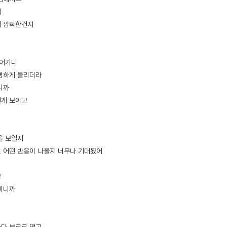
지
서 깜빡한건지
들어가니
선명하게 들리더라
보니까
된게 보이고
을 보일지
 어떤 반응이 나올지 너무나 기대됬어
고
비비니까