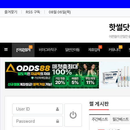
즐겨찾기
RSS 구독
08월 06일(목)
핫썰닷
어른들의 은밀한 
N
N
N
Toggle
[야설]썰게
비아그라직구
일반인야동
제휴업체
커뮤니티
navigation
썰 게시판
주간베스트
월간베스트