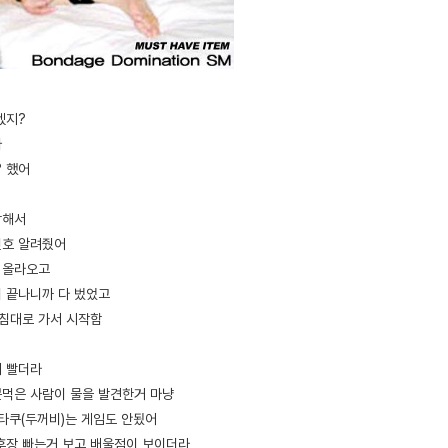
겠지?
아
? 했어
락해서
번호 알려줬어
서 올라오고
 끝나니까 다 벘었고
 침대로 가서 시작함
게 빨더라
못먹은 사람이 물을 발견한거 마냥
 타쿠(두꺼비)는 게임도 안됬어
후장 빠는거 보고 배울점이 보이더라