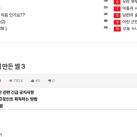
320
우리 부
6
253
.
아들과 
7
245
 처음 인가요??
남편의 술버
8
186
2)
이런 근친
9
350
화 )
오늘 누
10
 만든 썰 3
5
7824
46
0
 관련 긴급 공지사항
00포인트 획득하는 방법
법
서
어