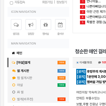
언니아들...
1
자동접속
회원가입
|
정보찾기
나쁜아빠입니다
2
이런 근친 제가
ICON NAVIGATION
3
나쁜아빠입니다(
4
특별한 경험 (실
5
썰모음
알림장
멤버쉽
출석부
MAIN NAVIGATION
청순한 애인 걸레
메인
[야설]썰게
이세돌18호
10
new
썰 게시판
new
[공지]
후방주의 게시판
[공지]
1분만에 3,0
펌 썰게시판
new
[공지]
멤버쉽 가입 방
야설
new
AI 썰
여친이랑 약속하고나
언제든 부를수있는
썰게(비추천)
new
보빨,후빨 전용남 구했