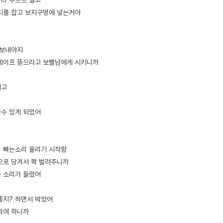
마다 부르르 떨고
지를 잡고 보지구멍에 넣는거야
 보내야지
 테이프 뜯으라고 보빨남에게 시키니까
거고
을수 있게 되었어
이 빠는소리 울리기 시작함
으로 당겨서 쫙 벌려주니까
는 소리가 들렸어
좋지? 하면서 박았어
덕여 하니까