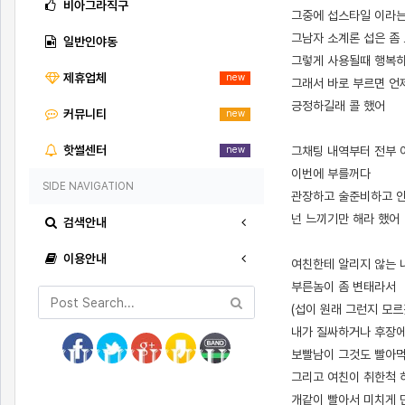
비아그라직구
그중에 섭스타일 이라
그남자 소계론 섭은 좀
일반인야동
그렇게 사용될때 행복
제휴업체
new
그래서 바로 부르면 언
긍정하길래 콜 했어
커뮤니티
new
핫썰센터
그채팅 내역부터 전부
new
이번에 부를꺼다
SIDE NAVIGATION
관장하고 술준비하고 안
넌 느끼기만 해라 했어
검색안내
이용안내
여친한테 알리지 않는 
부른놈이 좀 변태라서
(섭이 원래 그런지 모르
내가 질싸하거나 후장
보빨남이 그것도 빨아
그리고 여친이 취한척
개같이 빨아서 미치게 