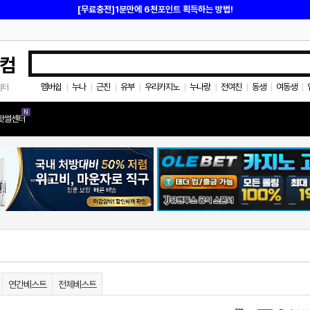
[무료충전]1분만에 6천포인트 획득하는 방법!
컴
멤버쉽
누나
근친
유부
우리카지노
누나랑
전여친
동생
여동생
쉼터
|
|
|
|
|
|
|
|
|
N
핫썰센터
연간베스트
전체베스트