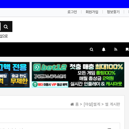
로그인
회원가입
정보찾기
입으로
홈 > [야설]썰게 > 썰 게시판