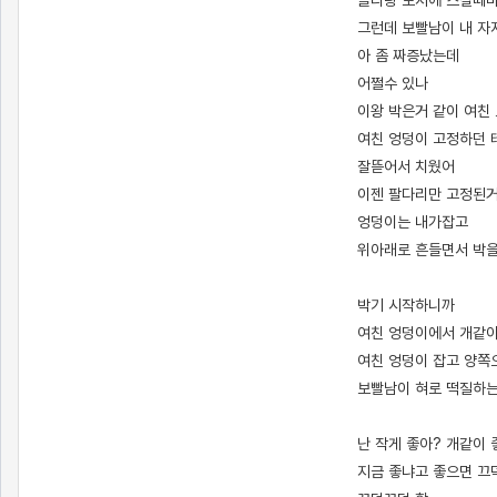
클리랑 보지에 스칠때
그런데 보빨남이 내 자
아 좀 짜증났는데
어쩔수 있나
이왕 박은거 같이 여친
여친 엉덩이 고정하던
잘뜯어서 치웠어
이젠 팔다리만 고정된
엉덩이는 내가잡고
위아래로 흔들면서 박
박기 시작하니까
여친 엉덩이에서 개같
여친 엉덩이 잡고 양쪽
보빨남이 혀로 떡질하
난 작게 좋아? 개같이 
지금 좋냐고 좋으면 끄