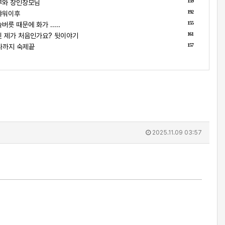
159
부와 장인장모님
192
샤워이후
155
릇 때문에 화가 .....
161
 제가 처음인가요? 뒷이야기
157
나까지 숙제끝
2025.11.09 03:57