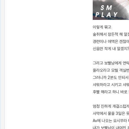
[출처]
청순한 애인 걸레 만든 썰 3 ( 야설 | 은꼴사 | 썰모음 | 성인썰 - 핫썰닷컴)
?bo_table=ssul19&wr_id=1097184
먹튀검증
이렇게 묶고
술취해서 잠든척 해 알
경련이나 애액은 겐찮
신음만 작게 내 알겠지
그리고 보빨남에게 연
올라오라고 모텔 객실
그러니까 2분도 안되
샤워하라고 시키고 샤워
후빨 해라고 하니 바로
엄청 진하게 개걸스럽
사막에서 물을 3일은 
Av에 나오는 요시무라
내가 보빨남이 내여친 