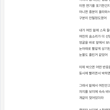
이젠 연기를 포기한건
아니면 흥분이 올라와
구분이 안될정도였어
내가 여친 밑에 스윽 
여친의 숨소리가 더 
엉굴을 바로 앞에서 
눈아래로 빨갛게 상기
눈물도 흘린거 같았어
이제 박으면 어떤 반응
동시에 빨리면서 박히면
그래서 밑에서 여친안
자지를 보지에 슥슥 
개같이 젖어있더라