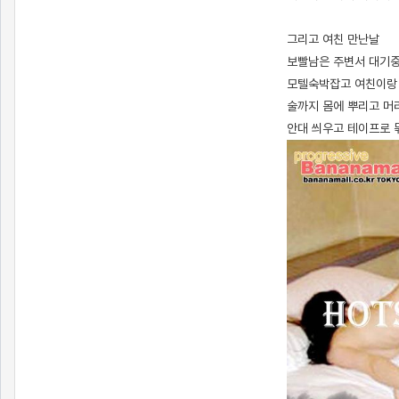
그리고 여친 만난날
보빨남은 주변서 대기
모텔숙박잡고 여친이랑
술까지 몸에 뿌리고 
안대 씌우고 테이프로