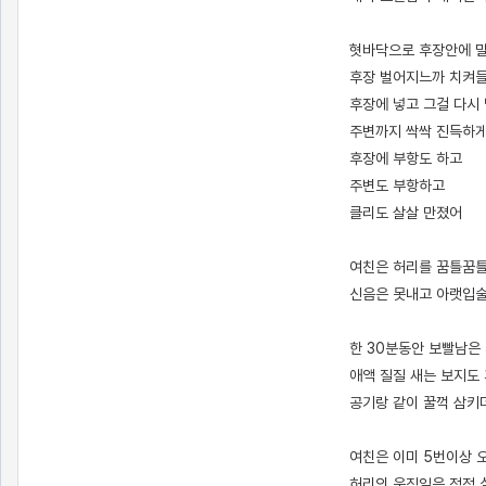
혓바닥으로 후장안에 
후장 벌어지느까 치켜
후장에 넣고 그걸 다시
주변까지 싹싹 진득하
후장에 부항도 하고
주변도 부항하고
클리도 살살 만졌어
여친은 허리를 꿈틀꿈틀
신음은 못내고 아랫입술
한 30분동안 보빨남은
애액 질질 새는 보지
공기랑 같이 꿀꺽 삼
여친은 이미 5번이상 
허리의 움직임은 점점