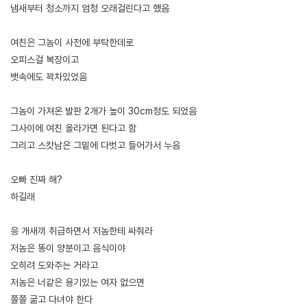
냄새부터 청소까지 엄청 오래걸린다고 했음
여친은 그놈이 사전에 부탁한데로
오피스걸 복장이고
뱃속에도 꽉차있었음
그놈이 가져온 발판 2개가 높이 30cm정도 되었음
그사이에 여친 올라가면 된다고 함
그리고 스캇남은 그밑에 다벗고 들어가서 누음
오빠 진짜 해?
하길래
응 개새끼 취급하면서 저놈한테 싸줘라
저놈은 똥이 양분이고 음식이야
오히려 도와주는 거라고
저놈은 너같은 용기있는 여자 없으면
쫄쫄 굶고 다녀야 한다