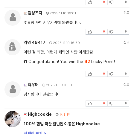
0
0
감성즈지
신고
2025.11.10 16:01
ㅎㅎ항마력 키우기위해 와봤습니다.
0
0
익명 49417
신고
2025.11.10 16:30
이런 걸 왜함. 이런게 쾌락인 사람 이해안감
Congratulation! You win the
42
Lucky Point!
0
0
휴우머
신고
2025.11.10 16:31
감사합니다 잘봤습니다
0
0
Highcookie
1시간전
100% 합법 국산 일반인 야동은 Highcookie
자세히 보기 >