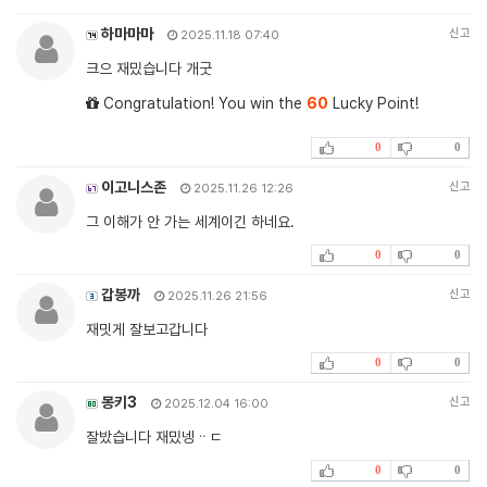
하마마마
신고
2025.11.18 07:40
크으 재밌습니다 개굿
Congratulation! You win the
60
Lucky Point!
0
0
이고니스존
신고
2025.11.26 12:26
그 이해가 안 가는 세계이긴 하네요.
0
0
갑봉까
신고
2025.11.26 21:56
재밋게 잘보고갑니다
0
0
몽키3
신고
2025.12.04 16:00
잘밨습니다 재밌넹ᆢㄷ
0
0