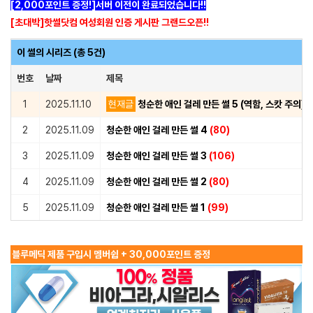
[2,000포인트 증정!]서버 이전이 완료되었습니다!!
[초대박]핫썰닷컴 여성회원 인증 게시판 그랜드오픈!!
이 썰의 시리즈 (총 5건)
번호
날짜
제목
1
2025.11.10
현재글
청순한 애인 걸레 만든 썰 5 (역함, 스캇 주의)
(
2
2025.11.09
청순한 애인 걸레 만든 썰 4
(80)
3
2025.11.09
청순한 애인 걸레 만든 썰 3
(106)
4
2025.11.09
청순한 애인 걸레 만든 썰 2
(80)
5
2025.11.09
청순한 애인 걸레 만든 썰 1
(99)
블루메딕 제품 구입시 멤버쉽 + 30,000포인트 증정