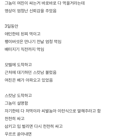
그놈이 여친이 싸는거 바로바로 다 먹을거라는데
영상이 엄청난 신뢰감을 주었음
3일동안
애인한테 된찌 먹이고
팽이버섯은 만나기 전날 엄청 먹임
배터지기 직전까지 먹임
모텔에 도착하고
근처에 대기하던 스캇남 불렀음
여친은 배가 아파오고 있었음
스캇남 도착하고
그놈이 설명함
자기한테 다 처먹이라 씨발놈아 이런식으로 말해주라고 함
천천히 싸고
삼키고 입 벌리면 다시 천천히 싸고
우르르 쏟아내면