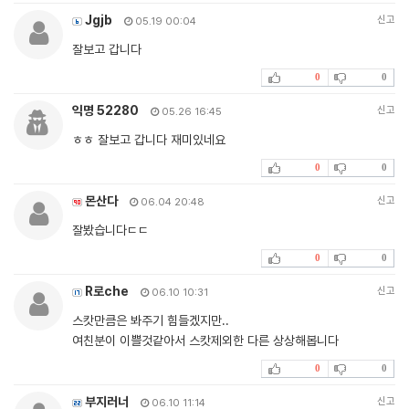
Jgjb
신고
05.19 00:04
잘보고 갑니다
0
0
익명 52280
신고
05.26 16:45
ㅎㅎ 잘보고 갑니다 재미있네요
0
0
몬산다
신고
06.04 20:48
잘봤습니다ㄷㄷ
0
0
R로che
신고
06.10 10:31
스캇만큼은 봐주기 힘들겠지만..
여친분이 이쁠것같아서 스캇제외한 다른 상상해봅니다
0
0
부지러너
신고
06.10 11:14