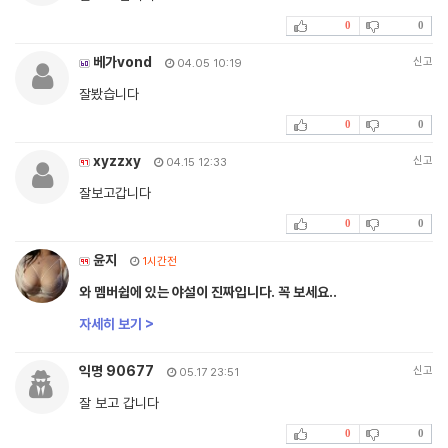
0
0
베가vond
신고
04.05 10:19
잘봤습니다
0
0
xyzzxy
신고
04.15 12:33
잘보고갑니다
0
0
윤지
1시간전
와 멤버쉽에 있는 야설이 진짜입니다. 꼭 보세요..
자세히 보기 >
익명 90677
신고
05.17 23:51
잘 보고 갑니다
0
0