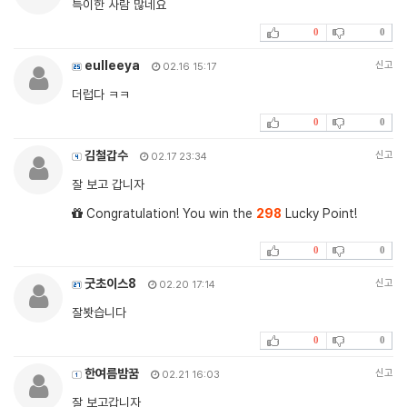
특이한 사람 많네요
0
0
eulleeya
신고
02.16 15:17
더럽다 ㅋㅋ
0
0
김철갑수
신고
02.17 23:34
잘 보고 갑니자
Congratulation! You win the
298
Lucky Point!
0
0
굿초이스8
신고
02.20 17:14
잘봣습니다
0
0
한여름밤꿈
신고
02.21 16:03
잘 보고갑니자