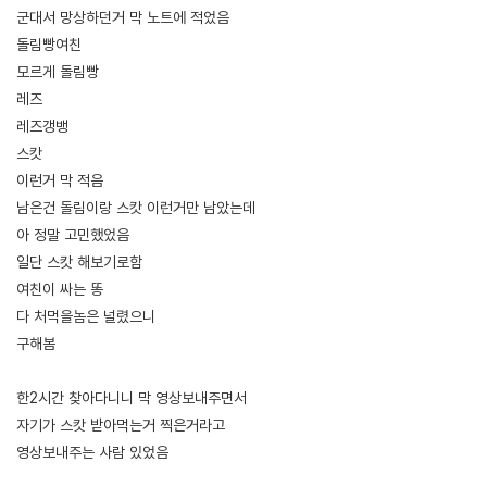
군대서 망상하던거 막 노트에 적었음
돌림빵여친
모르게 돌림빵
레즈
레즈갱뱅
스캇
이런거 막 적음
남은건 돌림이랑 스캇 이런거만 남았는데
아 정말 고민했었음
일단 스캇 해보기로함
여친이 싸는 똥
다 처먹을놈은 널렸으니
구해봄
한2시간 찾아다니니 막 영상보내주면서
자기가 스캇 받아먹는거 찍은거라고
영상보내주는 사람 있었음