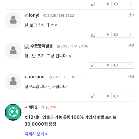
0
0
ionyi
신고
2025.11.14 21:22
잘 보고 갑니다 ㅎㅎ
0
0
수코양이낼름
신고
2025.11.14 23:35
앜...난 포기..그냥 갑니다 ㅎ
0
0
dorane
신고
2025.11.15 00:33
잘보고갑니다 감사합니다
0
0
벳12
1시간전
벳12 테더 입출금 가능 롤링 100% 가입시 핫썰 포인트
30,0000점 증정
자세히 보기 >