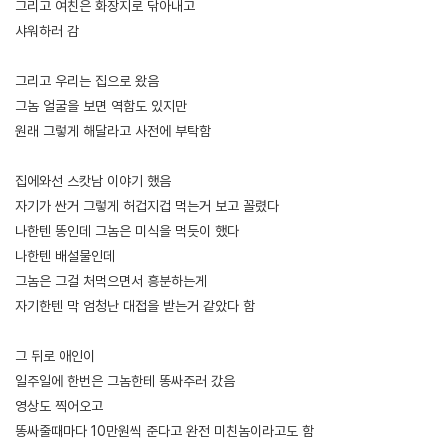
그리고 여친은 화장지로 닦아내고
샤워하러 감
그리고 우리는 집으로 왔음
그놈 얼굴을 보면 역함도 있지만
원래 그렇게 해달라고 사전에 부탁함
집에와선 스캇남 이야기 했음
자기가 싼거 그렇게 허겁지겁 먹는거 보고 꼴렸다
나한텐 똥인데 그놈은 미식을 먹듯이 했다
나한텐 배설물인데
그놈은 그걸 처먹으면서 흥분하는게
자기한텐 막 엄청난 대접을 받는거 같았다 함
그 뒤로 애인이
일주일에 한번은 그놈한테 똥싸주러 갔음
영상도 찍어오고
똥싸줄때마다 10만원씩 준다고 완전 미친놈이라고도 함