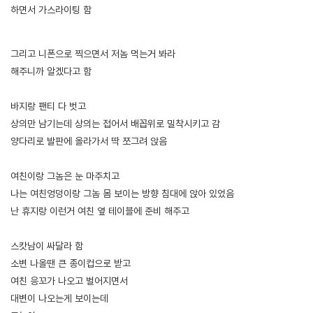
하면서 가스라이팅 함
[출처]
청순한 애인 걸레 만든 썰 5 (역함, 스캇 주의) ( 야설 | 은꼴사 | 썰모음 | 성인썰 - 핫썰닷컴)
?bo_table=ssul19&wr_id=1099558
보증업체
그리고 니폰으로 찍으면서 저놈 먹는거 봐라
해주니까 알겠다고 함
바지랑 팬티 다 벗고
상의만 남기는데 상의는 접어서 배꼽위로 밀착시키고 감
양다리로 발판에 올라가서 딱 쪼그려 앉음
여친이랑 그놈은 눈 마주치고
나는 여친엉덩이랑 그놈 몸 보이는 방향 침대에 앉아 있었음
난 휴지랑 이런거 여친 옆 테이블에 준비 해주고
스캇남이 싸달라 함
소변 나올땐 큰 종이컵으로 받고
여친 응꼬가 나오고 벌어지면서
대변이 나오는게 보이는데