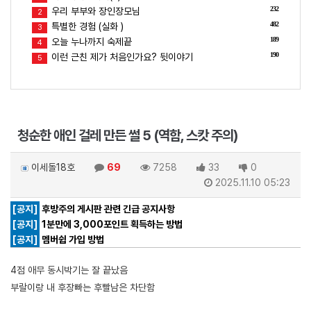
232
우리 부부와 장인장모님
2
482
특별한 경험 (실화 )
3
189
오늘 누나까지 숙제끝
4
190
이런 근친 제가 처음인가요? 뒷이야기
5
청순한 애인 걸레 만든 썰 5 (역함, 스캇 주의)
이세돌18호
69
7258
33
0
2025.11.10 05:23
[공지]
후방주의 게시판 관련 긴급 공지사항
[공지]
1분만에 3,000포인트 획득하는 방법
[공지]
멤버쉽 가입 방법
4점 애무 동시박기는 잘 끝났음
부랄이랑 내 후장빠는 후빨남은 차단함