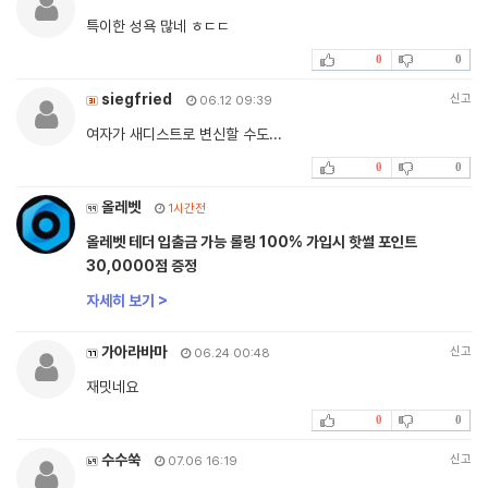
특이한 성욕 많네 ㅎㄷㄷ
0
0
siegfried
신고
06.12 09:39
여자가 새디스트로 변신할 수도...
0
0
올레벳
1시간전
올레벳 테더 입출금 가능 롤링 100% 가입시 핫썰 포인트
30,0000점 증정
자세히 보기 >
가아라바마
신고
06.24 00:48
재밋네요
0
0
수수쑥
신고
07.06 16:19