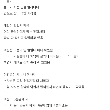
그놈이
물고기 처럼 입을 벌리더니
입으로 받고 먹방 시작함
개같이 맛있게 먹음
어디 금식하다가 먹는 첫끼처럼
금방 다 삼키고 입벌리고 있음
여친은 그놈이 입 벌릴때 마다 싸줬음
그리고 씨발놈아 다 처먹어 잘먹네 더나온다 더 먹어 응?
하면서 애액도 길게 흘리고 있었음
여친똥이 계속 나오는데
스캇남은 그걸 허겁지겁 다 처먹고
그놈 자지는 심박에 맞춰서 벌떡벌떡 하면서 움직이고 있었음
여친이 5분넘게 싸고
나머지 묻어있는거 까지 그놈이 입대고 빨아냈음