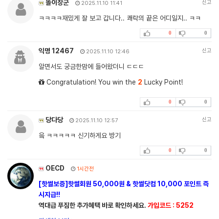
똘이장군
신고
2025.11.10 11:41
ㅋㅋㅋㅋ재밌게 잘 보고 갑니다.. 쾌락의 끝은 어디일지.. ㅋㅋ
0
0
익명 12467
신고
2025.11.10 12:46
알면서도 궁금한맘에 들어왔더니 ㄷㄷㄷ
Congratulation! You win the
2
Lucky Point!
0
0
당다당
신고
2025.11.10 12:57
읔 ㅋㅋㅋㅋㅋ 신기하게요 방기
0
0
OECD
1시간전
[핫썰보증]핫썰회원 50,000원 & 핫썰닷컴 10,000 포인트 즉
시지급!!
역대급 푸짐한 추가혜택 바로 확인하세요.
가입코드 : 5252