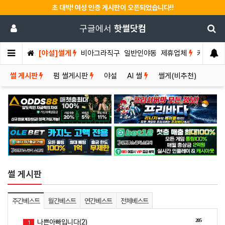
초 대박! 여성 인증 게시판이 오픈되었습니다!!
구글에서
핫썰닷컴
[야설]썰게
비아그라직구
일반인야동
제휴업체
커뮤니티
썰 게시판
펌 썰게시판
야설
AI 썰
썰게(비추천)
썰 게시판
주간베스트
월간베스트
연간베스트
전체베스트
205
나쁜아빠입니다(2)
1