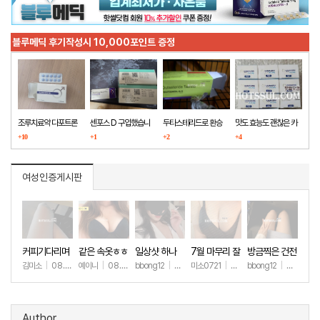
블루메딕 후기작성시 10,000포인트 증정
조루치료약 다포트론
센포스 D 구입했습니
두타스테리드로 환승
맛도 효능도 괜찮은 카
구매했습니다
+10
다
+1
+2
마그라
+4
여성인증게시판
커피기다리며
같은 속옷ㅎㅎ
일상샷 하나
7월 마무리 잘
방금찍은 건전
(안야함)
하세요🫶
한 일상샷
김미소
|
08.08
예이니
|
08.04
bbong12
|
07.31
미소0721
|
07.31
bbong12
|
07.28
+67
+78
+90
+266
+9
Author