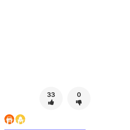
[출처]
청순한 애인 걸레 만든 썰 5 (역함, 스캇 주의) ( 야설 | 은꼴사 | 썰모음 | 성인썰 - 핫썰닷컴)
?bo_table=ssul19&wr_id=1099558
메이저사이트
33
0