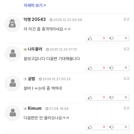
자세히 보기 >
익명 20543
신고
2025.12.23 00:59
아 이건 좀 충격적이네요 ㄷㄷ
0
0
나두물러
신고
2025.12.23 01:12
잘보고갑니다 다음편 기대해봅니다
0
0
굼법
신고
2025.12.27 20:23
잘버ㅏㅆ는데 좀 역하네
0
0
Kimum
신고
01.08 19:54
다음편은 안 올라오나요ㅋㅋ
0
0