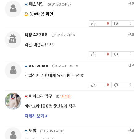
패스라인
신고
01.23 04:57
댓글내용 확인
0
0
익명 48798
신고
02.02 21:16
약간 역겹네요 으..
0
0
acroman
신고
02.04 08:08
개걸레에 개변태에 요지경이네요 ㅎ
0
0
비아그라 직구
1시간전
비아그라 100정 5만원에 직구
자세히 보기 >
도톨
신고
02.15 04:03