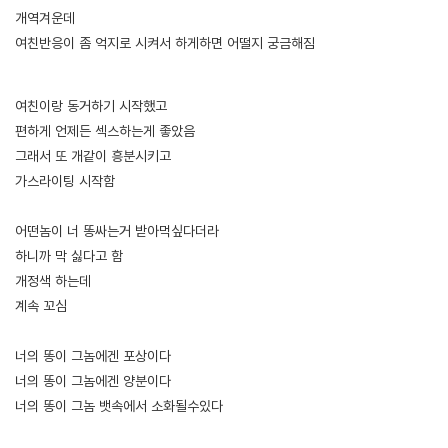
개역겨운데
여친반응이 좀 억지로 시켜서 하게하면 어떨지 궁금해짐
[출처]
청순한 애인 걸레 만든 썰 5 (역함, 스캇 주의) ( 야설 | 은꼴사 | 썰모음 | 성인썰 - 핫썰닷컴)
?bo_table=ssul19&wr_id=1099558
사설토토
여친이랑 동거하기 시작했고
편하게 언제든 섹스하는게 좋았음
그래서 또 개같이 흥분시키고
가스라이팅 시작함
어떤놈이 너 똥싸는거 받아먹싶다더라
하니까 막 싫다고 함
개정색 하는데
계속 꼬심
너의 똥이 그놈에겐 포상이다
너의 똥이 그놈에겐 양분이다
너의 똥이 그놈 뱃속에서 소화될수있다