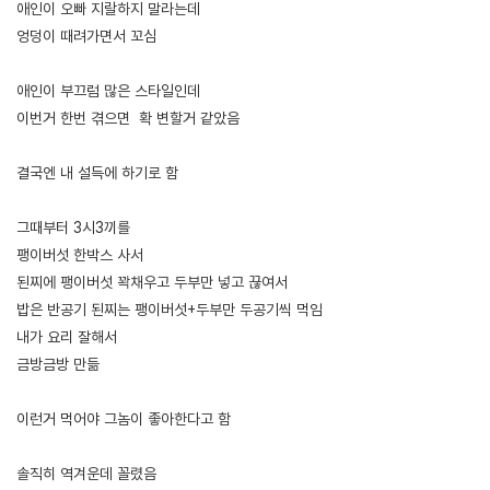
애인이 오빠 지랄하지 말라는데
엉덩이 때려가면서 꼬심
애인이 부끄럼 많은 스타일인데
이번거 한번 겪으면 확 변할거 같았음
결국엔 내 설득에 하기로 함
그때부터 3시3끼를
팽이버섯 한박스 사서
된찌에 팽이버섯 꽉채우고 두부만 넣고 끊여서
밥은 반공기 된찌는 팽이버섯+두부만 두공기씩 먹임
내가 요리 잘해서
금방금방 만듦
이런거 먹어야 그놈이 좋아한다고 함
솔직히 역겨운데 꼴렸음