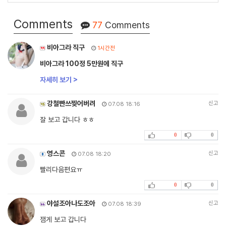
Comments
77
Comments
비아그라 직구
1시간전
비아그라 100정 5만원에 직구
자세히 보기 >
강철빤쓰찢어버려
신고
07.08 18:16
잘 보고 갑니다 ㅎㅎ
0
0
영스콘
신고
07.08 18:20
빨리다음편요ㅠ
0
0
야설조아나도조아
신고
07.08 18:39
잼게 보고 갑니다