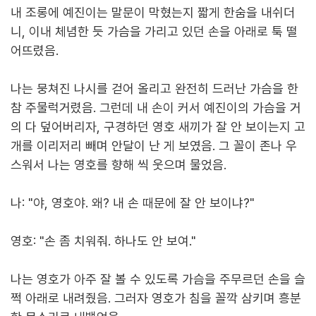
내 조롱에 예진이는 말문이 막혔는지 짧게 한숨을 내쉬더
니, 이내 체념한 듯 가슴을 가리고 있던 손을 아래로 툭 떨
어뜨렸음.
나는 뭉쳐진 나시를 걷어 올리고 완전히 드러난 가슴을 한
참 주물럭거렸음. 그런데 내 손이 커서 예진이의 가슴을 거
의 다 덮어버리자, 구경하던 영호 새끼가 잘 안 보이는지 고
개를 이리저리 빼며 안달이 난 게 보였음. 그 꼴이 존나 우
스워서 나는 영호를 향해 씩 웃으며 물었음.
나: "야, 영호야. 왜? 내 손 때문에 잘 안 보이냐?"
영호: "손 좀 치워줘. 하나도 안 보여."
나는 영호가 아주 잘 볼 수 있도록 가슴을 주무르던 손을 슬
쩍 아래로 내려줬음. 그러자 영호가 침을 꼴깍 삼키며 흥분