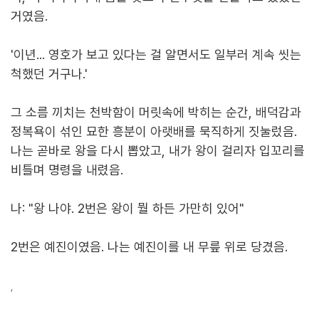
거였음.
'이년... 영호가 보고 있다는 걸 알면서도 일부러 계속 씻는
척했던 거구나.'
그 소름 끼치는 천박함이 머릿속에 박히는 순간, 배덕감과
정복욕이 섞인 묘한 흥분이 아랫배를 묵직하게 짓눌렀음.
나는 곧바로 왕을 다시 뽑았고, 내가 왕이 걸리자 입꼬리를
비틀며 명령을 내렸음.
나: "왕 나야. 2번은 왕이 뭘 하든 가만히 있어"
2번은 예진이였음. 나는 예진이를 내 무릎 위로 당겼음.
,