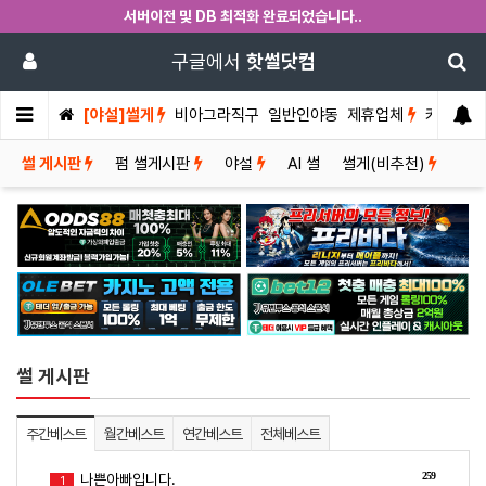
서버이전 및 DB 최적화 완료되었습니다..
구글에서
핫썰닷컴
[야설]썰게
비아그라직구
일반인야동
제휴업체
커뮤니티
썰 게시판
펌 썰게시판
야설
AI 썰
썰게(비추천)
썰 게시판
주간베스트
월간베스트
연간베스트
전체베스트
259
나쁜아빠입니다.
1