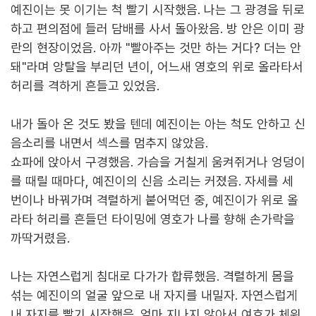
예진이는 못 이기는 척 빨기 시작했음. 나는 그 광경을 뒤로
하고 편의점에 들러 담배를 사서 돌아왔음. 방 안은 이미 광
란의 현장이었음. 아까 "빨아주는 것만 하는 거다? 더는 안
돼"라며 앙탈을 부리던 년이, 어느새 영호의 위로 올라타서
허리를 격하게 흔들고 있었음.
내가 돌아 온 것도 봤을 텐데 예진이는 아는 척도 안하고 신
음소리를 내면서 섹스를 멈추지 않았음.
쇼파에 앉아서 구경했음. 가슴을 거칠게 움켜쥐거나 엉덩이
를 때릴 때마다, 예진이의 신음 소리는 커졌음. 자세를 세
번이나 바꿔가며 격렬하게 붙어먹던 중, 예진이가 위로 올
라타 허리를 흔들던 타이밍에 영호가 나를 향해 손가락을
까딱거렸음.
나는 자연스럽게 침대로 다가가 합류했음. 격렬하게 몸을
섞는 예진이의 얼굴 앞으로 내 자지를 내밀자. 자연스럽게
내 자지를 빨기 시작했음. 얼마 지나지 않아서 여호가 체위