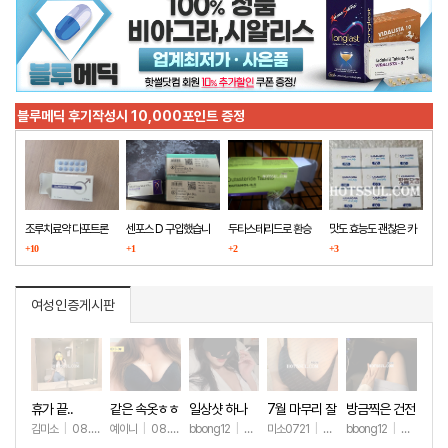
블루메딕 후기작성시 10,000포인트 증정
조루치료약 다포트론
센포스 D 구입했습니
두타스테리드로 환승
맛도 효능도 괜찮은 카
구매했습니다
+10
다
+1
+2
마그라
+3
여성인증게시판
휴가 끝..
같은 속옷ㅎㅎ
일상샷 하나
7월 마무리 잘
방금찍은 건전
하세요🫶
한 일상샷
김미소
|
08.07
예이니
|
08.04
bbong12
|
07.31
미소0721
|
07.31
bbong12
|
07.28
+94
+67
+89
+257
+8