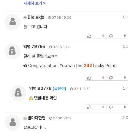
자세히 보기 >
Dioiekjx
신고
07.08 19:09
잘 보고 갑니다
0
0
익명 79755
신고
07.08 19:11
걸레 잘 돌렸네요ㅋㅋ
Congratulation! You win the
242
Lucky Point!
0
0
익명 90776
(글쓴이)
신고
07.11 14:34
댓글내용 확인
0
0
밤마다한번
신고
07.08 19:12
잘보고갑니다.