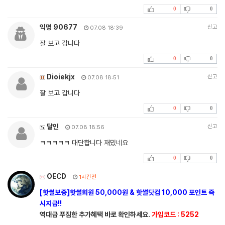
0
0
익명 90677
신고
07.08 18:39
잘 보고 갑니다
0
0
Dioiekjx
신고
07.08 18:51
잘 보고 갑니다
0
0
달인
신고
07.08 18:56
ㅋㅋㅋㅋㅋ 대단합니다 재밌네요
0
0
OECD
1시간전
[핫썰보증]핫썰회원 50,000원 & 핫썰닷컴 10,000 포인트 즉
시지급!!
역대급 푸짐한 추가혜택 바로 확인하세요.
가입코드 : 5252