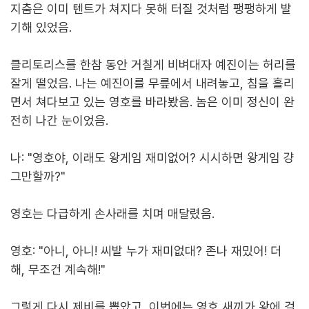
지춤은 이미 텐트가 쳐지다 못해 터질 것처럼 팽팽하게 발
기해 있었음.
클리토리스를 한참 동안 거칠게 비벼대자 예진이는 허리를
잘게 떨었음. 나는 예진이를 무릎에서 내려놓고, 침을 흘리
면서 쳐다보고 있는 영호를 바라봤음. 놈은 이미 정신이 완
전히 나간 눈이었음.
나: "영호야, 이래도 왕게임 재미없어? 시시하면 왕게임 걍
그만할까?"
영호는 다급하게 손사래를 치며 매달렸음.
영호: "아니, 아니! 씨발 누가 재미없대? 존나 재밌어! 더
해, 무조건 계속해!"
그렇게 다시 제비를 뽑았고, 이번에는 영호 새끼가 왕에 걸