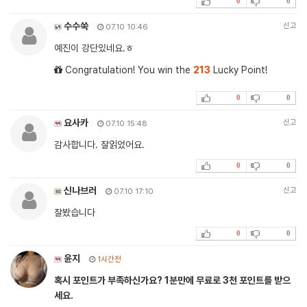
0
0
수수쑥
신고
07.10 10:46
예진이 강단있네요.ㅎ
Congratulation! You win the
213
Lucky Point!
0
0
요사카
신고
07.10 15:48
감사합니다. 잘읽었어요.
0
0
신나브러
신고
07.10 17:10
잘봤습니다
0
0
윤지
1시간전
혹시 포인트가 부족하신가요? 1분만에 무료로 3천 포인트를 받으
세요.