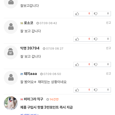
잘보고갑니다
0
0
로소코
신고
07.09 06:42
잘 보고 갑니다
0
0
익명 39794
신고
07.09 08:27
잘 보고 갑니다
0
0
돼지aaa
신고
07.09 08:50
잘 봤어요ㅎ 재미있는 상황이네요
0
0
비아그라 직구
1시간전
제품 구입시 핫썰 3만포인트 즉시 지급