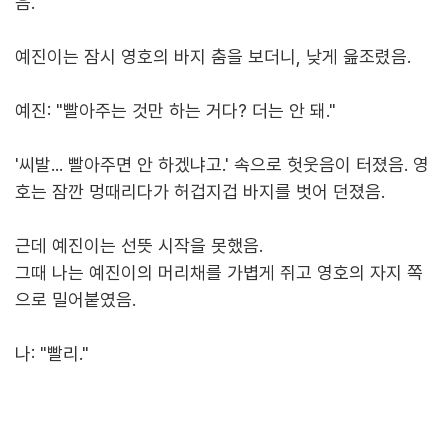
음.
예진이는 잠시 영호의 바지 춤을 보더니, 낮게 읊조렸음.
예진: "빨아주는 것만 하는 거다? 더는 안 돼."
'씨발... 빨아주면 안 하겠냐고.' 속으로 헛웃음이 터졌음. 영
호는 잠깐 멍때리다가 허겁지겁 바지를 벗어 던졌음.
근데 예진이는 선뜻 시작을 못했음.
그때 나는 예진이의 머리채를 가볍게 쥐고 영호의 자지 쪽
으로 밀어붙였음.
나: "빨리."