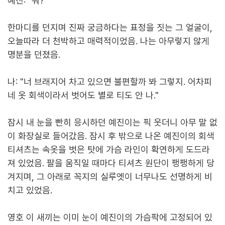
예진: "뭐?"
한마디를 던지며 진짜 궁금하다는 표정을 짓는 그 얼굴이,
오늘따라 더 천박하고 매력적이었음. 나는 아무렇지 않게
명분을 던졌음.
나: "너 브래지어 차고 있으면 불편할까 봐 그렇지. 어차피
네 옷 회색이라서 벗어도 별로 티도 안 나."
잠시 내 눈을 빤히 응시하던 예진이는 픽 웃더니 아무 말 없
이 화장실로 들어갔음. 잠시 후 밖으로 나온 예진이의 회색
티셔츠는 속옷을 벗은 탓에 가슴 라인이 확연하게 도드라
져 있었음. 팔을 움직일 때마다 티셔츠 원단이 팽팽하게 당
겨지며, 그 아래로 꼭지의 실루엣이 너무나도 선명하게 비
치고 있었음.
영호 이 새끼는 이미 눈이 예진이의 가슴팍에 고정되어 있