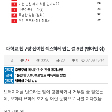
258
이런 근친 제가 처음 인가요??
2
192
나쁜아빠입니다(2)
3
362
특별한 경험 (실화 )
4
180
우리 부부와 장인장모님
5
대학교 친구랑 전여친 섹스하게 만든 썰 5편 (빨아만 줘)
익명
77
3356
23
0
07.08 18:14
[공지]
후방주의 게시판 관련 긴급 공지사항
[공지]
1분만에 3,000포인트 획득하는 방법
[공지]
멤버쉽 가입 방법
브래지어를 벗으라는 말에 당황하거나 거부할 줄 알았는
데, 오히려 묘하게 호기심 어린 눈빛으로 나를 쳐다봤음.