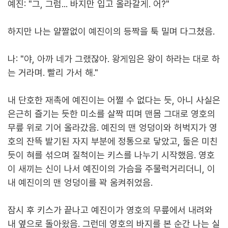
예진: "그, 그럼... 바지만 입고 올라갈게. 어?"
하지만 나는 얄짤없이 예진이의 등짝을 툭 밀며 다그쳤음.
나: "야, 아까 네가 그랬잖아. 왕게임은 왕이 하라는 대로 하
는 거라며. 빨리 가서 해."
내 단호한 재촉에 예진이는 어쩔 수 없다는 듯, 아니 사실은
은근히 즐기는 듯한 미소를 살짝 띠며 맨몸 그대로 영호의
무릎 위로 기어 올라갔음. 예진의 맨 엉덩이와 허벅지가 영
호의 잔뜩 발기된 자지 부분에 정통으로 닿았고, 둘은 미친
듯이 혀를 섞으며 질척이는 키스를 나누기 시작했음. 영호
이 새끼는 신이 나서 예진이의 가슴을 주물럭거리더니, 이
내 예진이의 맨 엉덩이를 꽉 움켜쥐었음.
잠시 후 키스가 끝나고 예진이가 영호의 무릎에서 내려와
내 옆으로 돌아왔음. 그런데 영호의 바지를 본 순간 나는 실