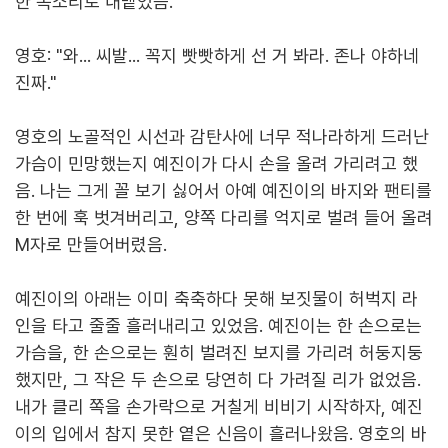
한 목소리로 내뱉었음.
영호: "와... 씨발... 꼭지 빳빳하게 선 거 봐라. 존나 야하네
진짜."
영호의 노골적인 시선과 감탄사에 너무 적나라하게 드러난
가슴이 민망했는지 예진이가 다시 손을 올려 가리려고 했
음. 나는 그게 꼴 보기 싫어서 아예 예진이의 바지와 팬티를
한 번에 훅 벗겨버리고, 양쪽 다리를 억지로 벌려 들어 올려
M자로 만들어버렸음.
예진이의 아래는 이미 축축하다 못해 보짓물이 허벅지 라
인을 타고 줄줄 흘러내리고 있었음. 예진이는 한 손으로는
가슴을, 한 손으로는 훤히 벌려진 보지를 가리려 허둥지둥
했지만, 그 작은 두 손으로 당연히 다 가려질 리가 없었음.
내가 클리 쪽을 손가락으로 거칠게 비비기 시작하자, 예진
이의 입에서 참지 못한 옅은 신음이 흘러나왔음. 영호의 바