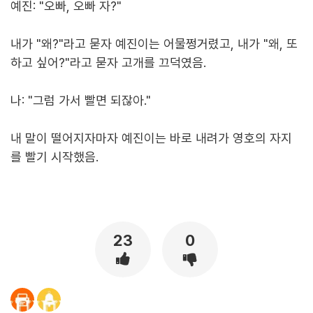
예진: "오빠, 오빠 자?"
내가 "왜?"라고 묻자 예진이는 어물쩡거렸고, 내가 "왜, 또
하고 싶어?"라고 묻자 고개를 끄덕였음.
나: "그럼 가서 빨면 되잖아."
내 말이 떨어지자마자 예진이는 바로 내려가 영호의 자지
를 빨기 시작했음.
[출처]
대학교 친구랑 전여친 섹스하게 만든 썰 5편 (빨아만 줘) ( 야설 | 은꼴사 | 썰모음 | 성인썰 - 핫썰닷컴)
?bo_table=ssul19&wr_id=1591933
보증업체
23
0