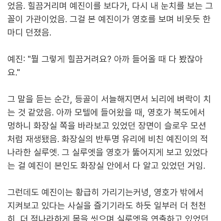
었음. 힐끔거리며 예진이를 보다가, 다시 내 눈치를 보는 그
꼴이 가관이었음. 그걸 본 예진이가 영호를 보며 비웃듯 한
마디 던졌음.
예진: "뭘 그렇게 힐끔거려요? 아까 들어올 때 다 봤잖아
요."
그 말을 듣는 순간, 등골이 서늘해지면서 뇌리에 벼락이 치
는 것 같았음. 아까 모텔에 들어왔을 때, 영호가 복도에서
멍하니 화장실 쪽을 바라보고 있었던 장면이 슬로우 모션
처럼 재생됐음. 화장실의 반투명 유리에 비친 예진이의 적
나라한 실루엣. 그 실루엣을 영호가 뚫어지게 보고 있었다
는 걸 예진이 본인도 화장실 안에서 다 알고 있었던 거임.
그런데도 예진이는 황급히 가리기는커녕, 영호가 밖에서
지켜보고 있다는 사실을 즐기기라도 하듯 일부러 더 천천
히, 더 적나라하게 몸을 씻으며 실루엣을 연출하고 있었던