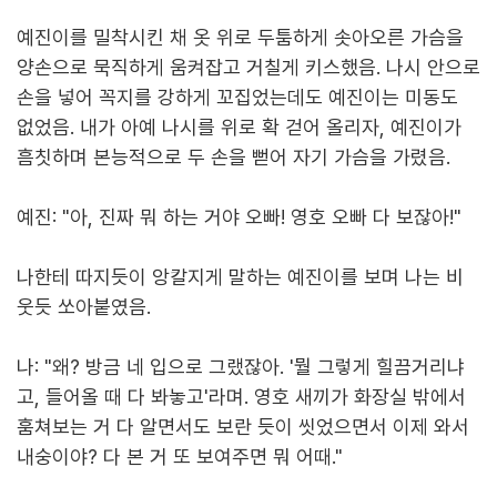
예진이를 밀착시킨 채 옷 위로 두툼하게 솟아오른 가슴을
양손으로 묵직하게 움켜잡고 거칠게 키스했음. 나시 안으로
손을 넣어 꼭지를 강하게 꼬집었는데도 예진이는 미동도
없었음. 내가 아예 나시를 위로 확 걷어 올리자, 예진이가
흠칫하며 본능적으로 두 손을 뻗어 자기 가슴을 가렸음.
예진: "아, 진짜 뭐 하는 거야 오빠! 영호 오빠 다 보잖아!"
나한테 따지듯이 앙칼지게 말하는 예진이를 보며 나는 비
웃듯 쏘아붙였음.
나: "왜? 방금 네 입으로 그랬잖아. '뭘 그렇게 힐끔거리냐
고, 들어올 때 다 봐놓고'라며. 영호 새끼가 화장실 밖에서
훔쳐보는 거 다 알면서도 보란 듯이 씻었으면서 이제 와서
내숭이야? 다 본 거 또 보여주면 뭐 어때."