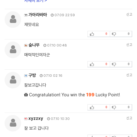
자세히 보기 >
가아라바마
신고
07.09 22:59
재밋네요
0
0
숲나무
신고
07.10 00:48
매력적인여자군
0
0
구방
신고
07.10 02:16
잘보고갑니다
Congratulation! You win the
199
Lucky Point!
0
0
xyzzxy
신고
07.10 10:30
잘 보고 갑니다