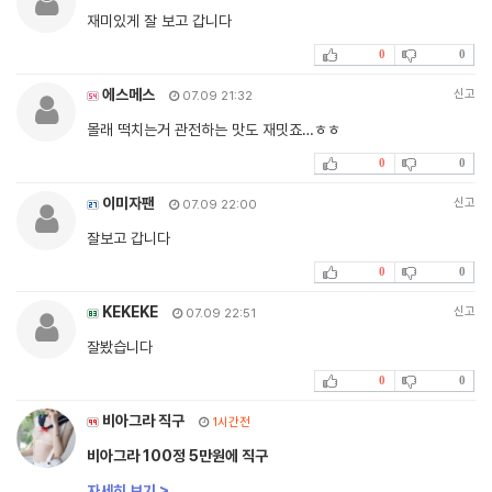
재미있게 잘 보고 갑니다
0
0
에스메스
신고
07.09 21:32
몰래 떡치는거 관전하는 맛도 재밋죠…ㅎㅎ
0
0
이미자팬
신고
07.09 22:00
잘보고 갑니다
0
0
KEKEKE
신고
07.09 22:51
잘봤습니다
0
0
비아그라 직구
1시간전
비아그라 100정 5만원에 직구
자세히 보기 >