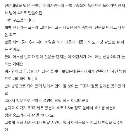
신문배달을 맡은 구역이 주택가였는데 보통 2층집에 쪽문으로 들어가면 반지
하 방이 4개로 만들어진
그런 구조였습니다.
새벽마다 가는 코스라 그냥 눈감고도 다닐만큼 익숙하게 신문을 던지고 나오
면 되죠.
보통 새벽-5시-6시 사이 배달을 하기 때문에 어둠이 와도 그냥 감으로 잘 하
는 편이죠.
근데 어느날 반지하 집에 신문을 던지는 데 어딘서가 아~ 하는 신음소리가 들
리는 거에요
뭐지? 하고 궁금ㅎ에서 살짝 들여다 보았는데 문가리게가 안쪽에서 사건 방향
으로 내려와야 되는데
반대방향으로 되어 있어 밖에서 안이 잘 보이는 구조라 잘못 설계된 곳이었어
요
그래서 창문으로 보이는 풍경이 정말 장난 아니더군요.
남자와 여가가 69자세로 있는데 바로 1.5m 정도 앞에서 섹스를 하는데
정말 숨소리까지 잘 들리더군요.
그렇게 조금 지켜보다가 배달 시간이 있어 아쉬움을 남기고 다른집을 갈수밖
에.