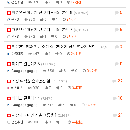
선삽후설
370
4
1
1시간전
재혼으로 깨닫게 된 여자로서의 본성 8
5
(5,678자)
곤73
286
3
1
2시간전
재혼으로 깨닫게 된 여자로서의 본성 7
5
(6,419자)
곤73
342
1
0
2시간전
일본2탄 진짜 일반 어린 싱글맘에게 성기 열나게 빨린 …
2
(3,920자)
아롱다롱
447
1
0
2시간전
와이프 길들이기5
9
(1,226자)
Gaagagagagag
558
6
0
3시간전
직장 여직원 슴가만진 썰.
22
(2,340자)
에스메스
930
7
0
3시간전
와이프 길들이기4
10
(724자)
Gaagagagagag
512
6
0
3시간전
지방대 다니던 사촌 여동생 1
21
(2,169자)
선삽후설
930
9
0
4시간전