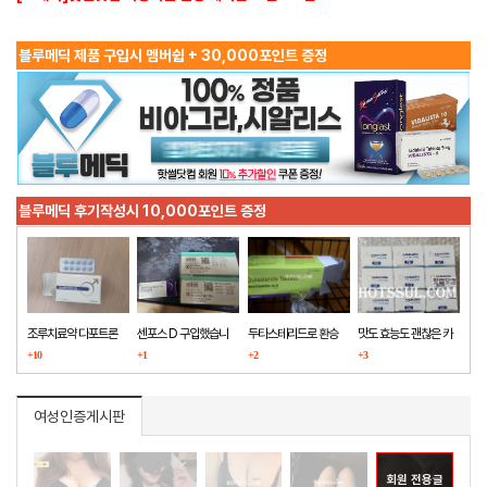
블루메딕 제품 구입시 멤버쉽 + 30,000포인트 증정
블루메딕 후기작성시 10,000포인트 증정
조루치료약 다포트론
센포스 D 구입했습니
두타스테리드로 환승
맛도 효능도 괜찮은 카
구매했습니다
+10
다
+1
+2
마그라
+3
여성인증게시판
회원 전용글