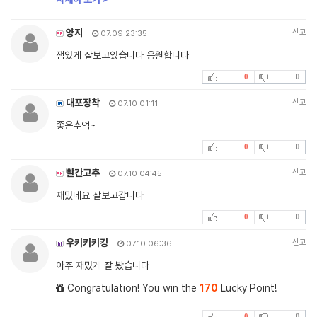
양지
신고
07.09 23:35
잼있게 잘보고있습니다 응원합니다
0
0
대포장착
신고
07.10 01:11
좋은추억~
0
0
빨간고추
신고
07.10 04:45
재밌네요 잘보고갑니다
0
0
우키키키킹
신고
07.10 06:36
아주 재밌게 잘 봤습니다
Congratulation! You win the
170
Lucky Point!
0
0