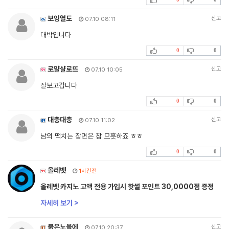
보잉열도
신고
07.10 08:11
대박입니다
0
0
로얄샬로뜨
신고
07.10 10:05
잘보고갑니다
0
0
대충대충
신고
07.10 11:02
남의 떡치는 장면은 참 므흣하죠 ㅎㅎ
0
0
올레벳
1시간전
올레벳 카지노 고액 전용 가입시 핫썰 포인트 30,0000점 증정
자세히 보기 >
붉은노을에
신고
07.10 20:37