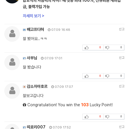
압도적의 자금력의 차이!! 매 첫충 최대 100%, 신규회원 계좌입
금, 블랙가입 가능
자세히 보기 >
배고프다혀
신고
07.09 16:48
잘 봤어요..ㅋㅋ
0
0
사부님
신고
07.09 17:01
잘 봤습니다
0
0
감소자아호르
신고
07.09 17:07
잘보고갑니다
Congratulation! You win the
103
Lucky Point!
0
0
띠로리007
신고
07.09 17:52