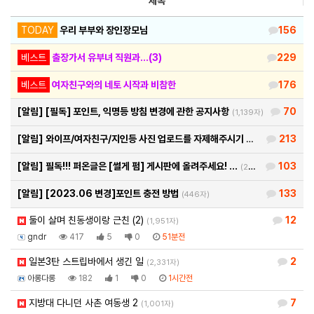
제목
TODAY
우리 부부와 장인장모님
156
베스트
출장가서 유부녀 직원과...(3)
229
베스트
여자친구와의 네토 시작과 비참한
176
[알림]
[필독] 포인트, 익명등 방침 변경에 관한 공지사항
70
(1,139자)
[알림]
와이프/여자친구/지인등 사진 업로드를 자제해주시기 바랍…
213
(460자)
[알림]
필독!!! 퍼온글은 [썰게 펌] 게시판에 올려주세요! …
103
(290자)
[알림]
[2023.06 변경]포인트 충전 방법
133
(446자)
둘이 살며 친동생이랑 근친 (2)
12
(1,951자)
gndr
417
5
0
51분전
일본3탄 스트립바에서 생긴 일
2
(2,331자)
아롱다롱
182
1
0
1시간전
지방대 다니던 사촌 여동생 2
7
(1,001자)