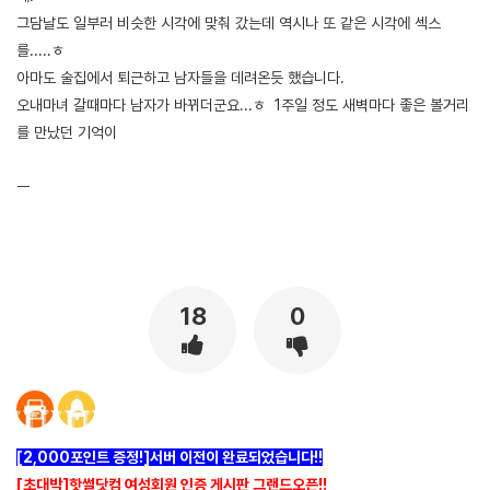
그담날도 일부러 비슷한 시각에 맞춰 갔는데 역시나 또 같은 시각에 섹스
를.....ㅎ
아마도 술집에서 퇴근하고 남자들을 데려온듯 했습니다.
오내마녀 갈때마다 남자가 바뀌더군요...ㅎ 1주일 정도 새벽마다 좋은 볼거리
를 만났던 기억이
ㅡ
[출처]
신문배달 할 때 술집여자 섹스 하는거 훔쳐본 썰 ( 야설 | 은꼴사 | 썰모음 | 성인썰 - 핫썰닷컴)
?bo_table=ssul19&wr_id=1593875
메이저사이트
18
0
[2,000포인트 증정!]서버 이전이 완료되었습니다!!
[초대박]핫썰닷컴 여성회원 인증 게시판 그랜드오픈!!