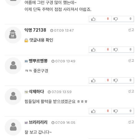
여름에 그런 구경 많이 했는데~
이제 단독 주택이 점점 사라져서 아쉽죠.
0
0
익명 72138
신고
07.09 13:47
댓글내용 확인
0
0
빵뿌르삥뽕
신고
07.09 13:49
ㅋㅋ 좋은구경
0
0
삭제하다
신고
07.09 13:59
힘들일에 활력을 받으셨겠군요 ㅎㅎㅎ
0
0
브리리리리
신고
07.09 14:05
잘 보고 갑니다~