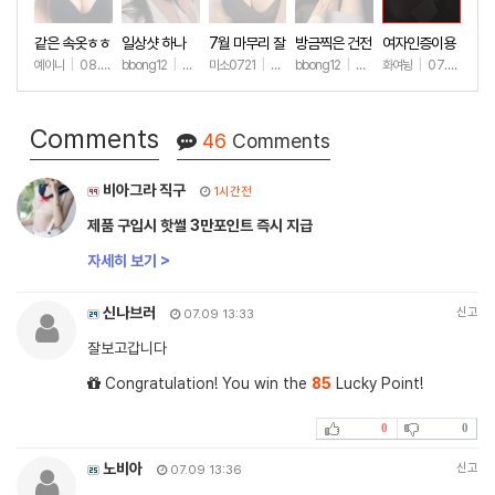
같은 속옷ㅎㅎ
일상샷 하나
7월 마무리 잘
방금찍은 건전
여자인증이용
하세요🫶
한 일상샷
ㅎㅎ
예이니
|
08.04
bbong12
|
07.31
미소0721
|
07.31
bbong12
|
07.28
화여뉭
|
07.27
+63
+88
+243
+89
+149
Comments
46
Comments
비아그라 직구
1시간전
제품 구입시 핫썰 3만포인트 즉시 지급
자세히 보기 >
신나브러
신고
07.09 13:33
잘보고갑니다
Congratulation! You win the
85
Lucky Point!
0
0
노비아
신고
07.09 13:36