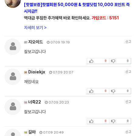
[핫썰보증]핫썰회원 50,000원 & 핫썰닷컴 10,000 포인트 즉
시지급!!
역대급 푸짐한 추가혜택 바로 확인하세요.
가입코드 : 5151
자세히 보기 >
지오이드
신고
07.09 19:19
잘보고갑니다
0
0
Dioiekjx
신고
07.09 20:07
재밌네요
0
0
너죽22
신고
07.09 20:23
잘보고갑니다
0
0
길마
신고
07.09 20:49