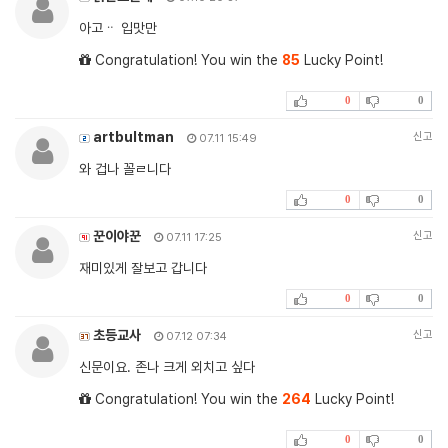
아고ᆢ 입맛만
Congratulation! You win the
85
Lucky Point!
0
0
artbultman
신고
07.11 15:49
와 겁나 꼴ㄹ니다
0
0
꾼이야꾼
신고
07.11 17:25
재미있게 잘보고 갑니다
0
0
초등교사
신고
07.12 07:34
신문이요. 존나 크게 외치고 싶다
Congratulation! You win the
264
Lucky Point!
0
0