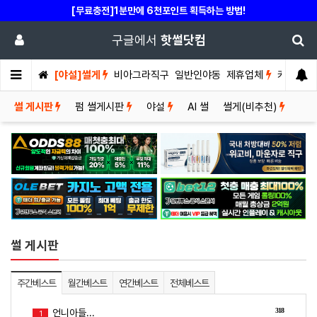
[무료충전]1분만에 6천포인트 획득하는 방법!
구글에서
핫썰닷컴
[야설]썰게
비아그라직구
일반인야동
제휴업체
커뮤니티
썰 게시판
펌 썰게시판
야설
AI 썰
썰게(비추천)
썰 게시판
주간베스트
월간베스트
연간베스트
전체베스트
318
언니아들...
1