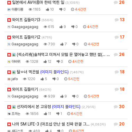
일본에서 AV아줌마 한테 먹힌 일
26
(3,109자)
아롱다롱
1165
10
0
4시간전
와이프 길들이기3
13
(556자)
Gaagagagagag
615
9
0
4시간전
와이프 길들이기2
17
(471자)
Gaagagagagag
730
7
0
4시간전
(섹소리有)술쳐먹고 미쳐서 모텔 문 열어놓고 했던 썰(…
26
(1,985자)
야바위
1328
12
0
4시간전
탈ㅇ녀 먹은썰
(이미지 블라인드)
18
(1,467자)
jafo
1220
5
0
5시간전
와이프 길들이기
18
(640자)
Gaagagagagag
939
9
0
5시간전
선자리에서 본 고유정
(이미지 블라인드)
30
(2,791자)
조까는
1856
11
1
6시간전
나의 SM LIFE-3 (마조섭 만난 썰 진짜 완결 그…
20
(4,083자)
새디스트
469
4
0
8시간전