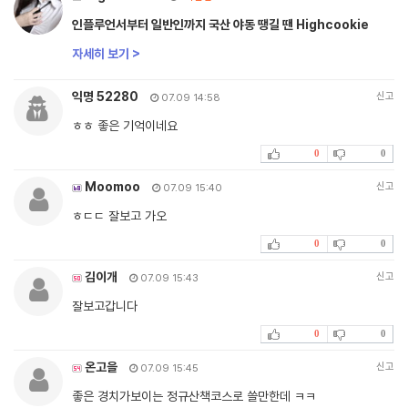
인플루언서부터 일반인까지 국산 야동 땡길 땐 Highcookie
자세히 보기 >
익명 52280
신고
07.09 14:58
ㅎㅎ 좋은 기억이네요
0
0
Moomoo
신고
07.09 15:40
ㅎㄷㄷ 잘보고 가오
0
0
김이개
신고
07.09 15:43
잘보고갑니다
0
0
온고을
신고
07.09 15:45
좋은 경치가보이는 정규산책코스로 쓸만한데 ㅋㅋ