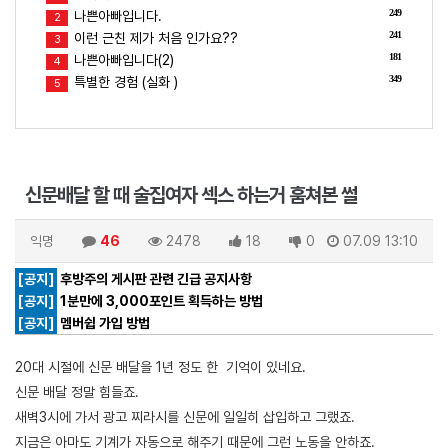
249
나쁜아빠입니다.
2
241
이런 근친 제가 처음 인가요??
3
181
나쁜아빠입니다(2)
4
349
특별한 경험 (실화 )
5
신문배달 할 때 술집여자 섹스 하는거 훔쳐본 썰
익명
46
2478
18
0
07.09 13:10
[공지]
후방주의 게시판 관련 긴급 공지사항
[공지]
1분만에 3,000포인트 획득하는 방법
[공지]
멤버쉽 가입 방법
20대 시절에 신문 배달을 1년 정도 한 기억이 있네요.
신문 배달 정말 힘들죠.
새벽3시에 가서 광고 찌라시를 신문에 일일히 삽입하고 그랬죠.
지금은 아마도 기계가 자동으로 해주기 때문에 그런 노동을 안하죠.