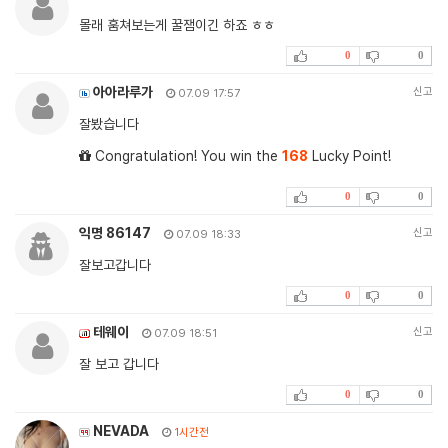
몰래 훔쳐보는게 꿀잼이긴 하죠 ㅎㅎ
0
0
아아라루가
신고
07.09 17:57
잘봤습니다
Congratulation! You win the
168
Lucky Point!
0
0
익명 86147
신고
07.09 18:33
잘보고갑니다
0
0
테웨이
신고
07.09 18:51
잘 보고 갑니다
0
0
NEVADA
1시간전