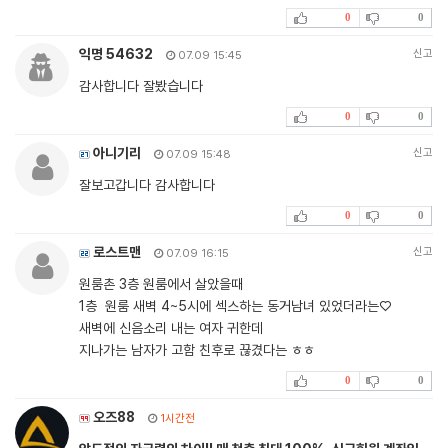
0
0
익명 54632
신고
07.09 15:45
감사합니다 잘봤습니다
0
0
아니기리
신고
07.09 15:48
잘보고갑니다 감사합니다
0
0
로스트맨
신고
07.09 16:15
원룸촌 3층 원룸에서 살았을때
1층 원룸 새벽 4~5시에 섹스하는 동거남녀 있었더라는♡
새벽에 신음소리 내는 여자 귀한데
지나가는 남자가 고함 친후로 끊겼다는 ㅎㅎ
0
0
오즈88
1시간전