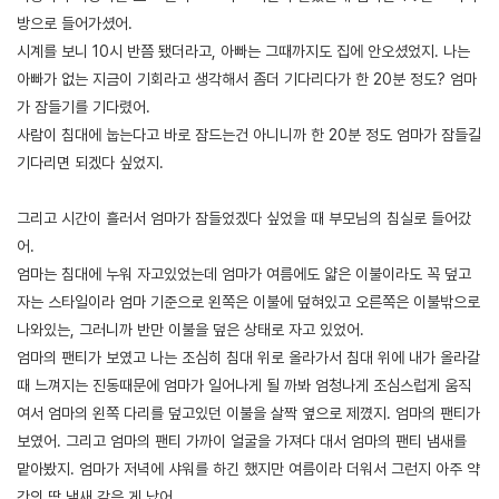
방으로 들어가셨어.
시계를 보니 10시 반쯤 됐더라고, 아빠는 그때까지도 집에 안오셨었지. 나는
아빠가 없는 지금이 기회라고 생각해서 좀더 기다리다가 한 20분 정도? 엄마
가 잠들기를 기다렸어.
사람이 침대에 눕는다고 바로 잠드는건 아니니까 한 20분 정도 엄마가 잠들길
기다리면 되겠다 싶었지.
그리고 시간이 흘러서 엄마가 잠들었겠다 싶었을 때 부모님의 침실로 들어갔
어.
엄마는 침대에 누워 자고있었는데 엄마가 여름에도 얇은 이불이라도 꼭 덮고
자는 스타일이라 엄마 기준으로 왼쪽은 이불에 덮혀있고 오른쪽은 이불밖으로
나와있는, 그러니까 반만 이불을 덮은 상태로 자고 있었어.
엄마의 팬티가 보였고 나는 조심히 침대 위로 올라가서 침대 위에 내가 올라갈
때 느껴지는 진동때문에 엄마가 일어나게 될 까봐 엄청나게 조심스럽게 움직
여서 엄마의 왼쪽 다리를 덮고있던 이불을 살짝 옆으로 제꼈지. 엄마의 팬티가
보였어. 그리고 엄마의 팬티 가까이 얼굴을 가져다 대서 엄마의 팬티 냄새를
맡아봤지. 엄마가 저녁에 샤워를 하긴 했지만 여름이라 더워서 그런지 아주 약
간의 땀 냄새 같은 게 났어.