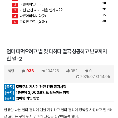
244
나쁜아빠입니다.
2
237
이런 근친 제가 처음 인가요??
3
176
나쁜아빠입니다(2)
4
344
특별한 경험 (실화 )
5
엄마 따먹으려고 별 짓 다하다 결국 성공하고 난교까지
한 썰 -2
익명
936
104326
382
0
2025.07.31 14:05
[공지]
후방주의 게시판 관련 긴급 공지사항
[공지]
1분만에 3,000포인트 획득하는 방법
[공지]
멤버쉽 가입 방법
한동안 나는 엄마 팬티에 맨날 자위하고 엄마 팬티에 정액을 사정하고 일부러
잘 보이는 곳에 둬서 엄마가 그것을 발견하도록 했어.