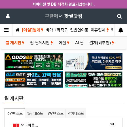
서버이전 및 DB 최적화 완료되었습니다..
구글에서
핫썰닷컴
[야설]썰게
비아그라직구
일반인야동
제휴업체
커뮤니티
썰 게시판
펌 썰게시판
야설
AI 썰
썰게(비추천)
썰 게시판
주간베스트
월간베스트
연간베스트
전체베스트
314
언니아들...
1