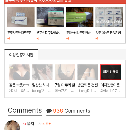
조루치료약 다포트론
센포스 D 구입했습니
두타스테리드로 환승
맛도 효능도 괜찮은 카
구매했습니다
+9
다
+1
+2
마그라
+3
여성인증게시판
회원 전용글
같은 속옷ㅎㅎ
일상샷 하나
7월 마무리 잘
방금찍은 건전
여자인증이용
하세요🫶
한 일상샷
ㅎㅎ
예이니
|
08.04
bbong12
|
07.31
미소0721
|
07.31
bbong12
|
07.28
화여뉭
|
07.27
+60
+88
+242
+89
+149
Comments
936
Comments
윤지
1시간전