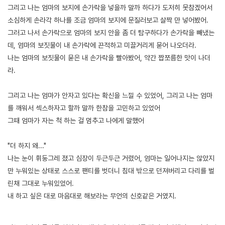
그리고 나는 엄마의 보지에 손가락을 넣을까 말까 하다가 도저히 못참겠어서
소심하게 손라각 하나를 조금 엄마의 보지에 문질러보고 살짝 만 넣어봤어.
그러고 나서 손가락으로 엄마의 보지 안을 좀 더 탐구하다가 손가락을 빼냈는
데, 엄마의 보짓물이 내 손가락에 끈적하고 미끌거리게 묻어 나오더라.
나는 엄마의 보짓물이 묻은 내 손가락을 빨아봤어, 약간 짭쪼름한 맛이 나더
라.
그리고 나는 엄마가 안자고 있다는 확신을 느낄 수 있었어, 그리고 나는 엄마
를 깨워서 섹스하자고 할까 말까 한참을 고민하고 있었어
그때 엄마가 자는 척 하는 걸 멈추고 나에게 말했어
"더 하지 왜..."
나는 눈이 휘둥그레 졌고 심장이 두근두근 거렸어, 엄마는 일어나지는 않았지
만 누워있는 상태로 스스로 팬티를 벗더니 침대 밖으로 던져버리고 다리를 벌
린채 그대로 누워있었어.
내 하고 싶은 대로 마음대로 해보라는 무언의 신호같은 거였지.
[출처]
엄마 따먹으려고 별 짓 다하다 결국 성공하고 난교까지 한 썰 -2 ( 야설 | 은꼴사 | 썰모음 | 성인썰 - 핫썰닷컴)
?bo_table=ssul19&wr_id=911254
보증업체