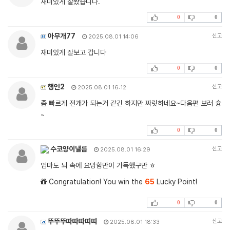
재미있게 잘봤습니다.
0
0
아무개77
신고
2025.08.01 14:06
재미있게 잘보고 갑니다
0
0
행인2
신고
2025.08.01 16:12
좀 빠르게 전개가 되는거 같긴 하지만 짜릿하네요~다음편 보러 슝
~
0
0
수코양이낼름
신고
2025.08.01 16:29
엄마도 뇌 속에 요망함만이 가득했구만 ㅎ
Congratulation! You win the
65
Lucky Point!
0
0
뚜뚜뚜따따따띠띠
신고
2025.08.01 18:33