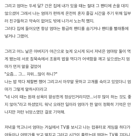
그리고 엄마는 두세 달? 간은 집에 내가 있을 때는 절대 그 팬티에 손을 대지
않으셨어 그래서 나는 엄마가 편하게 온전히 혼자 즐길 시간을 주기 위해 일부
러 친구들하고 약속이 없어도 밖에 나가서 노는척 했지.
그러다 집에 들어오면 항상 엄마는 황급히 팬티를 숨기거나 팬티를 빨래통에
넣거나 그랬어.
그리고 어느 날은 아버지가 야근으로 늦게 오시게 되서 저녁은 엄마랑 둘이 먹
게 됐는데 서로 침묵속에서 조용히 밥을 먹다가 어색함을 깨고 싶으셨는지 엄
마가 먼저 말을 걸었어
"요즘... 그... 자위...많이 하니?"
나는 밥 먹다 체할뻔 했어 그리고서 아무말 못하고 고개를 숙이고 있었더니 엄
마가 그렇게 말하시더라고
"네 나이 때는 원래 성욕이 왕성한게 정상인거라지만...너무 많이 하는 것도 좋
지 않아."라고 하셨었지. 워낙 오래전 일이라 엄마가 한 말이 정확히 기억은 안
나지만 저런 뉘앙스였던 걸로 기억해.
저녁을 먹고나서 엄마는 거실에서 TV를 보시고 나는 컴퓨터로 게임을 하다가
야동이나 야망가를 보고 딸치고 그러고 시간이 흘렀는데 엄마는 TV를 끄더니