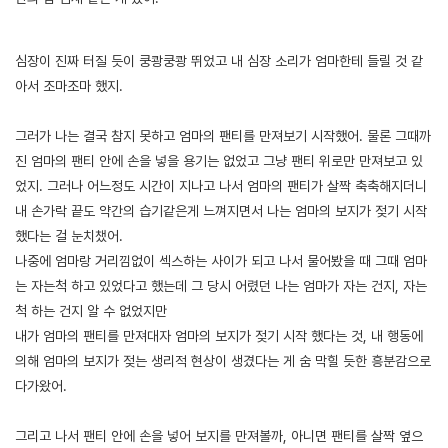
[출처]
엄마 따먹으려고 별 짓 다하다 결국 성공하고 난교까지 한 썰 -2 ( 야설 | 은꼴사 | 썰모음 | 성인썰 - 핫썰닷컴)
?bo_table=ssul19&wr_id=911254
메이저사이트
심장이 진짜 터질 듯이 쿵쾅쿵쾅 뛰었고 내 심장 소리가 엄마한테 들릴 것 같
아서 조마조마 했지.
그러가 나는 결국 참지 못하고 엄마의 팬티를 만져보기 시작했어. 물론 그때까
진 엄마의 팬티 안에 손을 넣을 용기는 없었고 그냥 팬티 위로만 만져보고 있
었지. 그러나 어느정도 시간이 지나고 나서 엄마의 팬티가 살짝 축축해지더니
내 손가락 끝도 약간의 습기같은게 느껴지면서 나는 엄마의 보지가 젖기 시작
했다는 걸 눈치챘어.
나중에 엄마랑 거리낌없이 섹스하는 사이가 되고 나서 물어봤을 때 그때 엄마
는 자는척 하고 있었다고 했는데 그 당시 어렸던 나는 엄마가 자는 건지, 자는
척 하는 건지 알 수 없었지만
내가 엄마의 팬티를 만져대자 엄마의 보지가 젖기 시작 했다는 것, 내 행동에
의해 엄마의 보지가 젖는 생리적 현상이 생겼다는 게 숨 막힐 듯한 흥분감으로
다가왔어.
그리고 나서 팬티 안에 손을 넣어 보지를 만져볼까, 아니면 팬티를 살짝 옆으