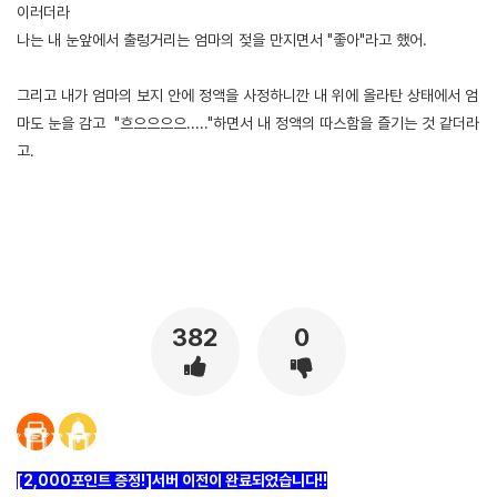
이러더라
나는 내 눈앞에서 출렁거리는 엄마의 젖을 만지면서 "좋아"라고 했어.
그리고 내가 엄마의 보지 안에 정액을 사정하니깐 내 위에 올라탄 상태에서 엄
마도 눈을 감고 "흐으으으으....."하면서 내 정액의 따스함을 즐기는 것 같더라
고.
[출처]
엄마 따먹으려고 별 짓 다하다 결국 성공하고 난교까지 한 썰 -2 ( 야설 | 은꼴사 | 썰모음 | 성인썰 - 핫썰닷컴)
?bo_table=ssul19&wr_id=911254
스포츠토토
382
0
[2,000포인트 증정!]서버 이전이 완료되었습니다!!