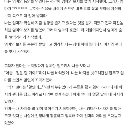
나는 엄마의 동의를 얻었다는 생각에 엄마의 보지를 빨기 시작했어. 그러자 엄
마가 "흐으으으...."하는 신음을 내쉬며 손으로 내 머리를 잡고 오히러 자신의
보지 쪽으로 더 밀어 넣더라.
나는 엄마가 확실히 지금 상황을 즐기고 있다는 것을 알게 되었고 진짜 미친놈
처럼 엄마의 보지를 빨았어 그러자 엄마의 호흡이 더 거칠어지면서 엄마가 숨
을 헐떡거리기 시작했어.
엄마의 보지를 충분히 빨았다고 생각한 나는 침대 위에 일어나서 바지와 팬티
를 벗기 시작했어.
그러자 엄마는 누워있다가 상체만 일으켜서 나를 보더니
"아들...정말 할 거야?"라며 나를 바라봤어. 나는 바지를 벗으려던걸 멈추고 엄
마를 보면서 말없이 끄덕거렸어
그러자 엄마는 "알았어..."하면서 누워있다가 무릎을 꿇고 잃어나시더니 내 바
지와 팬티를 잡고 아래로 내리며 벗겨주셨어 이제 엄마의 얼굴 앞에 내 자지가
있었지.
엄마는 내 자지를 말 없이 빨아주기 시작하셨어, 나는 엄마가 내 자지를 빨아
주고 잇다는 사실에 엄청나게 황홀하고 행복해 하며 엄마의 머리를 쓰다듬고
있었어.