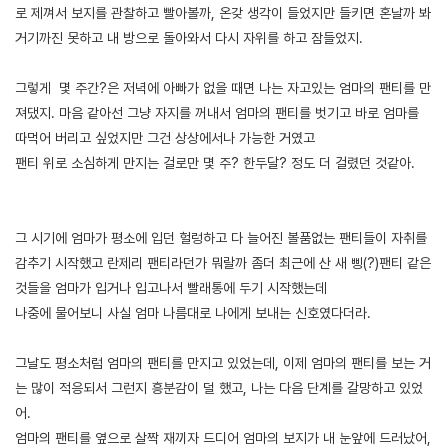
로 제껴서 보지를 관찰하고 빨아볼까, 온갖 생각이 들었지만 들키면 혼날까 봐
거기까진 못하고 내 방으로 돌아와서 다시 자위를 하고 잠들었지.
그렇게 몇 주간?은 저녁에 아빠가 없을 때면 나는 자고있는 엄마의 팬티를 만
져댔지. 마음 같아선 그냥 자지를 꺼내서 엄마의 팬티를 벗기고 바로 엄마를
따먹어 버리고 싶었지만 그건 상상에서나 가능한 거였고
팬티 위로 소심하게 만지는 걸로만 몇 주? 한두달? 정도 더 걸렸던 것같아.
그 시기에 엄마가 평소에 입던 헐렁하고 다 늘어진 볼품없는 팬티들이 자취를
감추기 시작했고 란제리 팬티라던가 뭐랄까 좀더 최근에 산 새 삥(?)팬티 같은
것들을 엄마가 입거나 입고나서 빨래통에 두기 시작했는데
나중에 물어보니 사실 엄마 나름대로 나에게 보내는 신호였다더라.
그날도 평소처럼 엄마의 팬티를 만지고 있었는데, 이제 엄마의 팬티를 보는 거
는 많이 적응되서 그런지 흥분감이 덜 했고, 나는 다음 단계를 갈망하고 있었
어.
엄마의 팬티를 옆으로 살짝 재끼자 드디어 엄마의 보지가 내 눈앞에 드러났어,