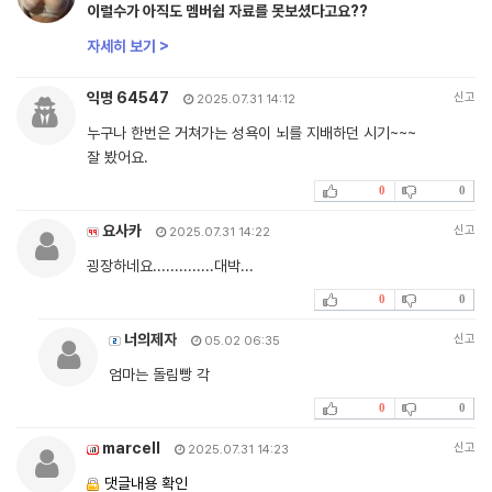
이럴수가 아직도 멤버쉽 자료를 못보셨다고요??
자세히 보기 >
익명 64547
신고
2025.07.31 14:12
누구나 한번은 거쳐가는 성욕이 뇌를 지배하던 시기~~~
잘 봤어요.
0
0
요사카
신고
2025.07.31 14:22
굉장하네요..............대박...
0
0
너의제자
신고
05.02 06:35
엄마는 돌림빵 각
0
0
marcell
신고
2025.07.31 14:23
댓글내용 확인