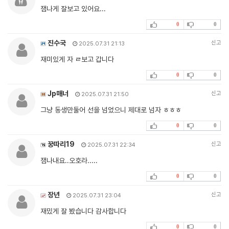
잼나게 잘보고 있어요...
0
0
진수국
신고
2025.07.31 21:13
재미있게 자 ㄹ보고 갑니다
0
0
Jp매너
신고
2025.07.31 21:50
그냥 동생만둘어 선을 넘었으니 제대로 넘자 ㅎㅎㅎ
0
0
꿍따리19
신고
2025.07.31 22:34
잼나내요..오호라.....
0
0
장년
신고
2025.07.31 23:04
재밌게 잘 봤습니다 감사합니다
0
0