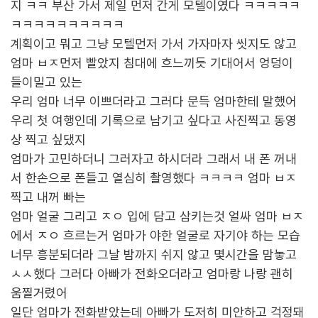
지 ㅋㅋ 부산 가서 제일 먼저 간게 모텔이였다 ㅋㅋㅋㅋㅋ
ㅋㅋㅋㅋㅋㅋㅋㅋㅋㅋ
계획이고 뭐고 그냥 모텔먼저 가서 가자마자 씻지도 않고
엄마 ㅂㅈ먼저 빨았지 침대에 흐느끼듯 기대어서 엉덩이
들이밀고 있는
우리 엄마 너무 이쁘더라고 그러다 문득 엄마한테 말했어
우리 첫 여행인데 기록으로 남기고 싶다고 사진찍고 동영
상 찍고 싶댔지
엄마가 고민하더니 그러자고 하시더라 그래서 내 폰 꺼내
서 한손으로 폰들고 열심히 촬영했다 ㅋㅋㅋㅋ 엄마 ㅂㅈ
찍고 내꺼 빠는
엄마 얼굴 그리고 ㅈㅇ 입에 담고 삼키는것 얼싸 엄마 ㅂㅈ
에서 ㅈㅇ 흐르는거 엄마가 야한 얼굴로 자기야 하는 모습
너무 흥분되더라 그날 밤까지 쉬지 않고 몇시간을 맘놓고
ㅅㅅ했다 그러다 아빠가 전화오더라고 엄마랑 나랑 괜히
움찔거렸어
일단 엄마가 전화받았는데 아빠가 도저히 미안하고 걱정돼