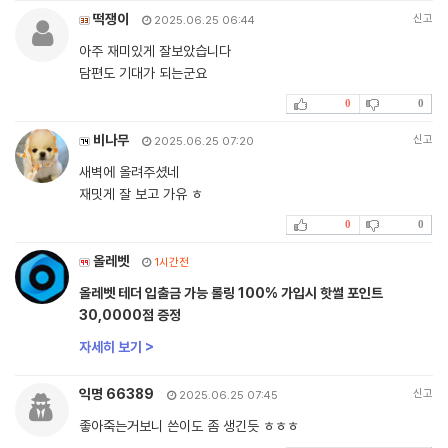
떡쟁이
신고
2025.06.25 06:44
아주 재미있게 잘보았습니다
담편도 기대가 되는군요
0
0
비나무
신고
2025.06.25 07:20
새벽에 올려주셨네
재밋게 잘 보고 가유 ㅎ
0
0
올레벳
1시간전
올레벳 테더 입출금 가능 롤링 100% 가입시 핫썰 포인트
30,0000점 증정
자세히 보기 >
익명 66389
신고
2025.06.25 07:45
좋아죽는거보니 쓴이도 좀 생긴듯 ㅎㅎㅎ