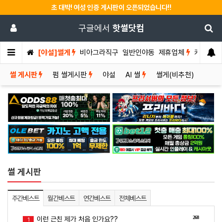
초 대박! 여성 인증 게시판이 오픈되었습니다!!
구글에서
핫썰닷컴
[야설]썰게
비아그라직구
일반인야동
제휴업체
커뮤니티
썰 게시판
펌 썰게시판
야설
AI 썰
썰게(비추천)
썰 게시판
주간베스트
월간베스트
연간베스트
전체베스트
268
이런 근친 제가 처음 인가요??
1