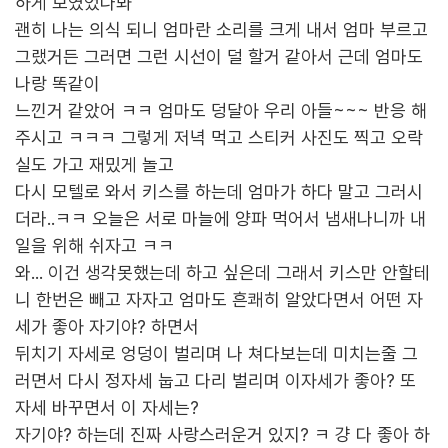
하게 보였었나봐
괜히 나는 의식 되니 엄마란 소리를 크게 내서 엄마 부르고
그랬거든 그러면 그런 시선이 덜 할거 같아서 근데 엄마도
나랑 똑같이
느낀거 같았어 ㅋㅋ 엄마도 덩달아 우리 아들~~~ 반응 해
주시고 ㅋㅋㅋ 그렇게 저녁 먹고 스티커 사진도 찍고 오락
실도 가고 재밌게 놀고
다시 모텔로 와서 키스를 하는데 엄마가 하다 말고 그러시
더라..ㅋㅋ 오늘은 서로 마늘에 양파 먹어서 냄새나니까 내
일을 위해 쉬자고 ㅋㅋ
와... 이건 생각못했는데 하고 싶은데 그래서 키스만 안할테
니 한번은 빼고 자자고 엄마도 흔쾌히 알았다면서 어떤 자
세가 좋아 자기야? 하면서
뒤치기 자세로 엉덩이 벌리며 나 쳐다보는데 미치는줄 그
러면서 다시 정자세 눕고 다리 벌리며 이자세가 좋아? 또
자세 바꾸면서 이 자세는?
자기야? 하는데 진짜 사랑스러운거 있지? ㅋ 걍 다 좋아 하