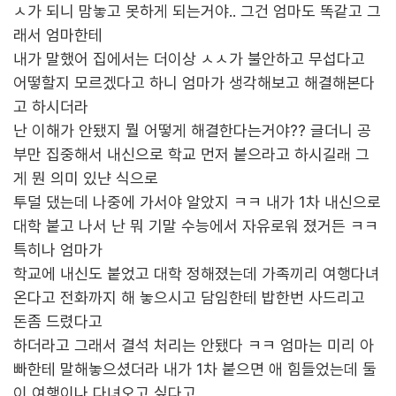
ㅅ가 되니 맘놓고 못하게 되는거야.. 그건 엄마도 똑같고 그
래서 엄마한테
내가 말했어 집에서는 더이상 ㅅㅅ가 불안하고 무섭다고
어떻할지 모르겠다고 하니 엄마가 생각해보고 해결해본다
고 하시더라
난 이해가 안됐지 뭘 어떻게 해결한다는거야?? 글더니 공
부만 집중해서 내신으로 학교 먼저 붙으라고 하시길래 그
게 뭔 의미 있냔 식으로
투덜 댔는데 나중에 가서야 알았지 ㅋㅋ 내가 1차 내신으로
대학 붙고 나서 난 뭐 기말 수능에서 자유로워 졌거든 ㅋㅋ
특히나 엄마가
학교에 내신도 붙었고 대학 정해졌는데 가족끼리 여행다녀
온다고 전화까지 해 놓으시고 담임한테 밥한번 사드리고
돈좀 드렸다고
하더라고 그래서 결석 처리는 안됐다 ㅋㅋ 엄마는 미리 아
빠한테 말해놓으셨더라 내가 1차 붙으면 애 힘들었는데 둘
이 여행이나 다녀오고 싶다고