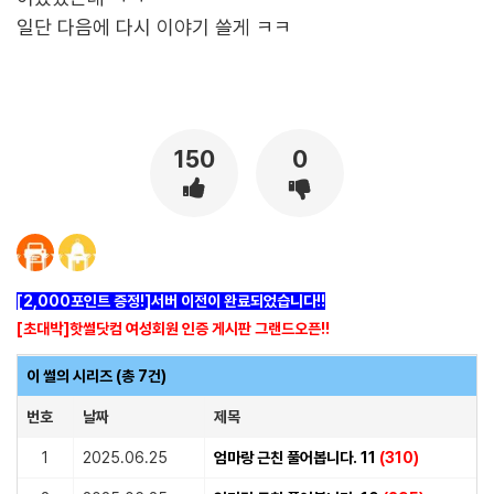
일단 다음에 다시 이야기 쓸게 ㅋㅋ
[출처]
엄마랑 근친 풀어봅니다. 6 ( 야설 | 은꼴사 | 썰모음 | 성인썰 - 핫썰닷컴)
?bo_table=ssul19&wr_id=846811
메이저사이트
150
0
[2,000포인트 증정!]서버 이전이 완료되었습니다!!
[초대박]핫썰닷컴 여성회원 인증 게시판 그랜드오픈!!
이 썰의 시리즈 (총 7건)
번호
날짜
제목
1
2025.06.25
엄마랑 근친 풀어봅니다. 11
(310)