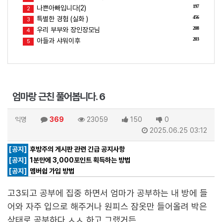
197
나쁜아빠입니다(2)
2
456
특별한 경험 (실화 )
3
208
우리 부부와 장인장모님
4
203
아들과 샤워이후
5
엄마랑 근친 풀어봅니다. 6
익명
369
23059
150
0
2025.06.25 03:12
[공지]
후방주의 게시판 관련 긴급 공지사항
[공지]
1분만에 3,000포인트 획득하는 방법
[공지]
멤버쉽 가입 방법
고3되고 공부에 집중 하면서 엄마가 공부하는 내 방에 들
어와 자주 입으로 해주거나 원피스 잠옷만 들어올려 박은
상태로 공부하다 ㅅㅅ 하고 그랬거든