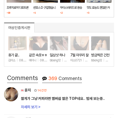
조루치료약 다포트론
센포스 D 구입했습니
두타스테리드로 환승
맛도 효능도 괜찮은 카
구매했습니다
+10
다
+1
+2
마그라
+3
여성인증게시판
휴가 끝..
같은 속옷ㅎㅎ
일상샷 하나
7월 마무리 잘
방금찍은 건전
하세요🫶
한 일상샷
김미소
|
08.07
예이니
|
08.04
bbong12
|
07.31
미소0721
|
07.31
bbong12
|
07.28
+174
+69
+90
+259
+9
Comments
369
Comments
윤지
1시간전
썰게가 그냥 커피라면 멤버쉽 썰은 TOP네요.. 밤새 보는중..
자세히 보기 >