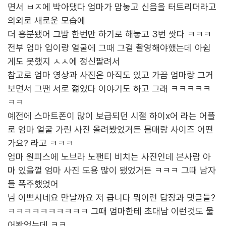
면서 ㅂㅈ에 박아댔다 엄마가 맘놓고 신음을 터트리더라고
의외로 새로운 모습에
더 흥분됐어 그밤 한번만 하기로 해놓고 3번 쌋다 ㅋㅋㅋ
전부 엄마 입이랑 얼굴에 그때 그걸 촬영해야했는데 아쉽
게도 못했지 ㅅㅅ에 정신팔려서
참고로 엄마 영상과 사진은 아직도 있고 가끔 엄마랑 그거
보면서 그땐 서로 젊었다 이야기도 하고 그래 ㅋㅋㅋㅋㅋ
ㅋㅋ
예전에 스마트폰이 많이 보급되던 시절 하이x어 라는 어플
로 엄마 얼굴 가린 사진 올려봤었거든 몸매랑 사이즈 어떤
가요? 라고 ㅋㅋㅋ
엄마 원피스에 노브라 노팬티 비치는 사진인데 본사람 아
마 있을껄 엄마 사진 도용 많이 됐었거든 ㅋㅋㅋ 그때 남자
들 폭주했었어
님 이쁘시네요 만날까요 저 큽니다 뭐이런 답장과 댓글들?
ㅋㅋㅋㅋㅋㅋㅋㅋㅋㅋ 그때 엄마한테 초대남 이런것도 물
어봤었는데 ㅋㅋ