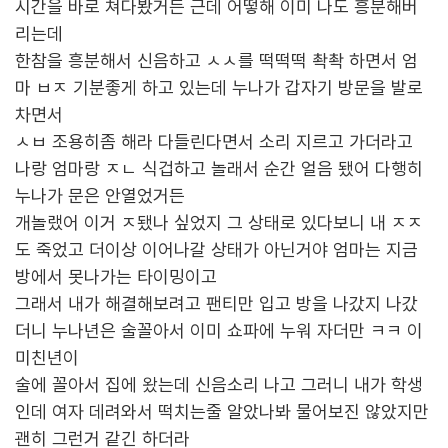
시간을 바로 쳐다봤거든 근데 어떻해 이미 나도 흥분해버
리는데
한참을 흥분해서 신음하고 ㅅㅅ를 떡떡떡 촥촥 하면서 엄
마 ㅂㅈ 기분좋게 하고 있는데 누나가 갑자기 방문을 발로
차면서
ㅅㅂ 조용히좀 해라 다들린다면서 소리 지르고 가더라고
나랑 엄마랑 ㅈㄴ 식겁하고 놀래서 순간 얼음 됐어 다행히
누나가 문은 안열었거든
개놀랬어 이거 ㅈ됐나 싶었지 그 상태로 있다보니 내 ㅈㅈ
도 죽었고 더이상 이어나갈 상태가 아닌거야 엄마는 지금
방에서 못나가는 타이밍이고
그래서 내가 해결해보려고 팬티만 입고 방을 나갔지 나갔
더니 누나년은 술꼴아서 이미 쇼파에 누워 자더만 ㅋㅋ 이
미친년이
술에 꼴아서 집에 왔는데 신음소리 나고 그러니 내가 학생
인데 여자 데려와서 떡치는줄 알았나봐 물어보진 않았지만
괜히 그런거 같긴 하더라