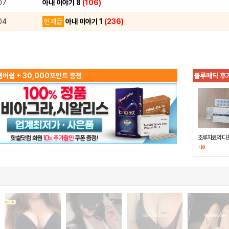
07
아내 이야기 8
(106)
04
현재글
아내 이야기 1
(236)
버쉽 + 30,000포인트 증정
블루메딕 후
조루치료약 다
+10
했습니다