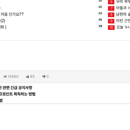
325
우리 부
6
255
.
아들과 
7
253
 처음 인가요??
남편의 술버
8
191
2)
이런 근친
9
358
화 )
오늘 누
10
14960
85
0
 관련 긴급 공지사항
00포인트 획득하는 방법
법