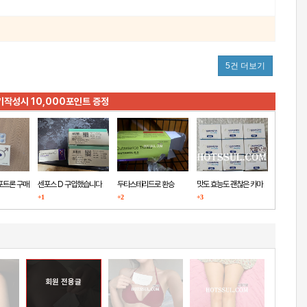
5건 더보기
기작성시 10,000포인트 증정
포트론 구매
센포스 D 구입했습니다
두타스테리드로 환승
맛도 효능도 괜찮은 카마
+1
+2
+3
그라
회원 전용글