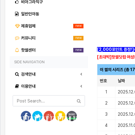
비아그라직구
일반인야동
제휴업체
new
커뮤니티
new
[2,000포인트 증정!
핫썰센터
new
[초대박]핫썰닷컴 여성
SIDE NAVIGATION
이 썰의 시리즈 (총 1
검색안내
번호
날짜
이용안내
1
2025.12
2
2025.12
3
2025.12
4
2025.11.