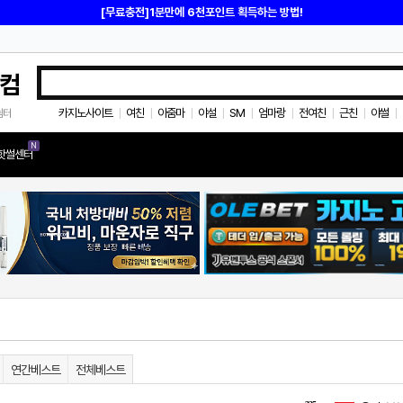
[무료충전]1분만에 6천포인트 획득하는 방법!
컴
카지노사이트
여친
아줌마
야설
SM
엄마랑
전여친
근친
야썰
쉼터
|
|
|
|
|
|
|
|
|
N
핫썰센터
연간베스트
전체베스트