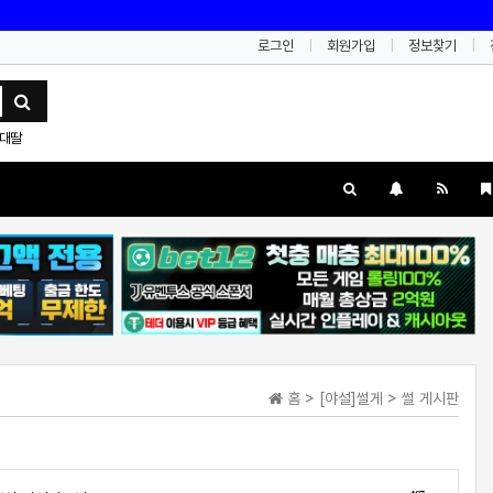
로그인
회원가입
정보찾기
대딸
홈 > [야설]썰게 > 썰 게시판