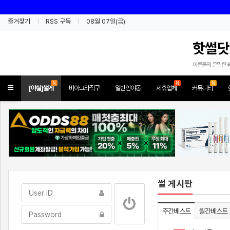
즐겨찾기
RSS 구독
08월 07일(금)
핫썰닷
어른들의 은밀한 
N
N
N
Toggle
[야설]썰게
비아그라직구
일반인야동
제휴업체
커뮤니티
navigation
썰 게시판
주간베스트
월간베스트