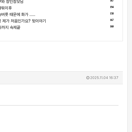
167
부와 장인장모님
194
샤워이후
158
릇 때문에 화가 .....
167
 제가 처음인가요? 뒷이야기
160
나까지 숙제끝
2025.11.04 16:37