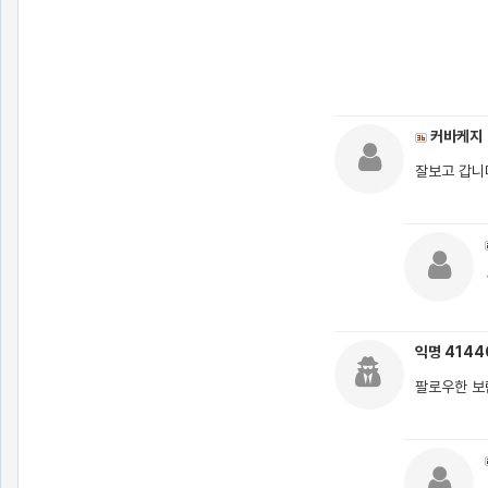
커바케지
잘보고 갑니
익명 414
팔로우한 보