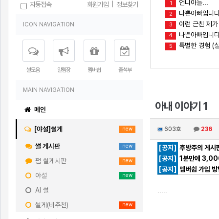
언니아들...
1
자동접속
회원가입
|
정보찾기
나쁜아빠입니다
2
이런 근친 제가
ICON NAVIGATION
3
나쁜아빠입니다(
4
특별한 경험 (실
5
썰모음
알림장
멤버쉽
출석부
MAIN NAVIGATION
아내 이야기 1
메인
[야설]썰게
603호
236
new
썰 게시판
new
[공지]
후방주의 게시판
[공지]
1분만에 3,0
펌 썰게시판
new
[공지]
멤버쉽 가입 방
야설
new
AI 썰
.....
썰게(비추천)
new
[출처]
아내 이야기 1 ( 야설 | 은꼴사 | 썰모음 | 성인썰 - 핫썰닷컴)
?bo_table=ssul19&wr_id=1088874
먹튀검증