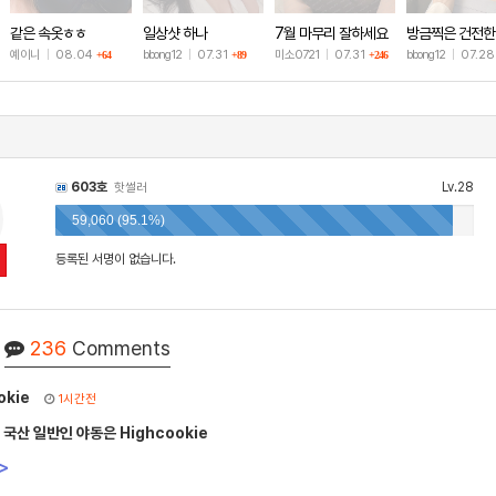
같은 속옷ㅎㅎ
일상샷 하나
7월 마무리 잘하세요
방금찍은 건전한
🫶
샷
예이니
|
08.04
bbong12
|
07.31
미소0721
|
07.31
bbong12
|
07.2
+64
+89
+246
603호
Lv.28
핫썰러
59,060 (95.1%)
등록된 서명이 없습니다.
236
Comments
okie
1시간전
 국산 일반인 야동은 Highcookie
>