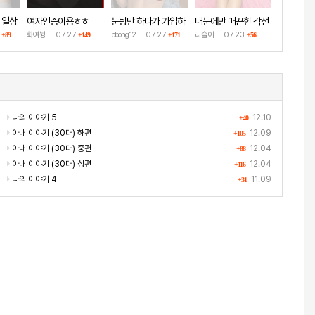
 일상
여자인증이용ㅎㅎ
눈팅만 하다가 가입하
내눈에만 매끈한 각선
고 인증!
미
8
화여뉭
|
07.27
bbong12
|
07.27
리슬이
|
07.23
+89
+149
+171
+56
나의 이야기 5
12.10
+40
아내 이야기 (30대) 하편
12.09
+105
아내 이야기 (30대) 중편
12.04
+88
아내 이야기 (30대) 상편
12.04
+116
나의 이야기 4
11.09
+31