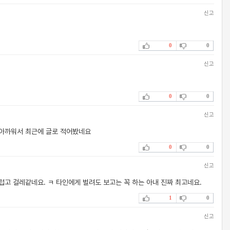
신고
0
0
신고
0
0
신고
 아까워서 최근에 글로 적어봤네요
0
0
신고
럽고 걸레같네요. ㅋ 타인에게 벌려도 보고는 꼭 하는 아내 진짜 최고네요.
1
0
신고