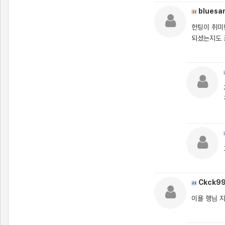
bluesa
헌팅이 취미
되셨는지도 
Ckck9
이욜 행님 