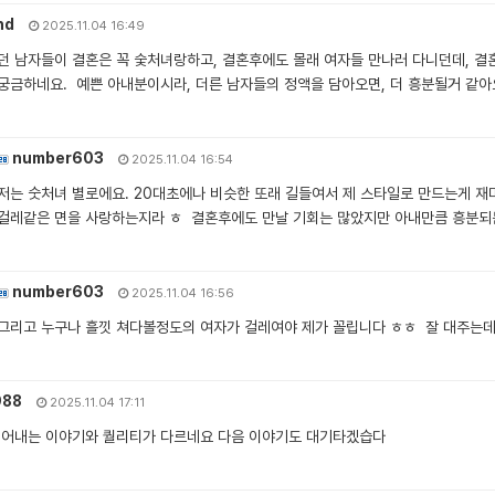
nd
2025.11.04 16:49
던 남자들이 결혼은 꼭 숯처녀랑하고, 결혼후에도 몰래 여자들 만나러 다니던데, 결
궁금하네요. 예쁜 아내분이시라, 더른 남자들의 정액을 담아오면, 더 흥분될거 같아
number603
2025.11.04 16:54
저는 숫처녀 별로에요. 20대초에나 비슷한 또래 길들여서 제 스타일로 만드는게 
걸레같은 면을 사랑하는지라 ㅎ 결혼후에도 만날 기회는 많았지만 아내만큼 흥분되
number603
2025.11.04 16:56
그리고 누구나 흘낏 쳐다볼정도의 여자가 걸레여야 제가 꼴립니다 ㅎㅎ 잘 대주는데 예
988
2025.11.04 17:11
지어내는 이야기와 퀄리티가 다르네요 다음 이야기도 대기타겠습다