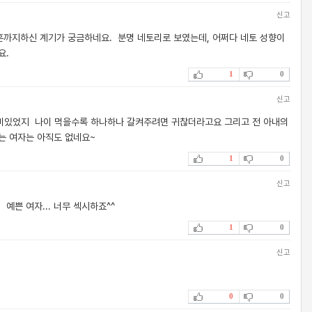
신고
혼까지하신 계기가 궁금하네요. 분명 네토리로 보였는데, 어쩌다 네토 성향이
요.
1
0
신고
재미있었지 나이 먹을수록 하나하나 갈켜주려면 귀찮더라고요 그리고 전 아내의
는 여자는 아직도 없네요~
1
0
신고
쁜 여자... 너무 섹시하죠^^
1
0
신고
0
0