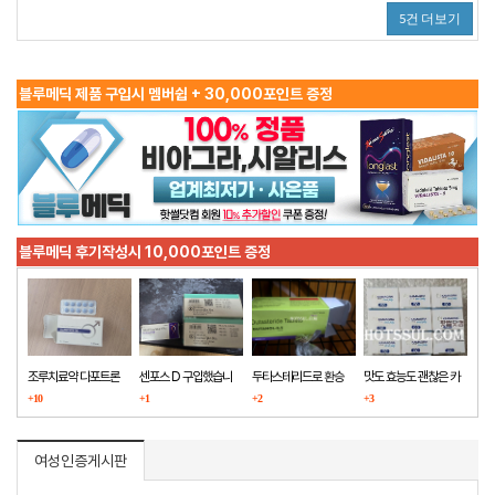
5건 더보기
블루메딕 제품 구입시 멤버쉽 + 30,000포인트 증정
블루메딕 후기작성시 10,000포인트 증정
조루치료약 다포트론
센포스 D 구입했습니
두타스테리드로 환승
맛도 효능도 괜찮은 카
구매했습니다
+10
다
+1
+2
마그라
+3
여성인증게시판