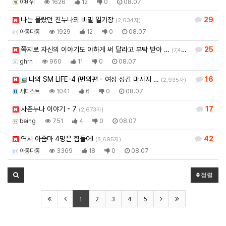
야바위
1626
12
0
08.07
나는 몰랐던 친누나의 비밀 일기장
29
(2,034자)
아롱다롱
1929
12
0
08.07
쪽지로 자신의 이야기도 야하게 써 달라고 부탁 받아 …
25
(7,403자)
ghrn
960
11
0
08.07
나의 SM LIFE-4 (번외편 - 여성 성감 마사지 …
16
(2,935자)
새디스트
1041
6
0
08.07
사촌누나 이야기 - 7
17
(2,673자)
being
751
4
0
08.07
역시 아줌마 4명은 힘들어!
42
(5,695자)
아롱다롱
3369
18
0
08.07
정렬
1
2
3
4
5