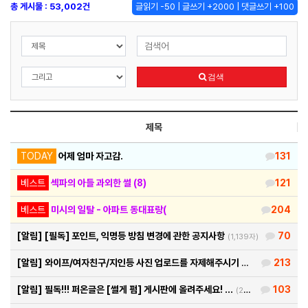
총 게시물 : 53,002건
글읽기 -50 | 글쓰기 +2000 | 댓글쓰기 +100
검색
제목
TODAY
어제 엄마 자고감.
131
베스트
섹파의 아들 과외한 썰 (8)
121
베스트
미시의 일탈 - 아파트 동대표랑(
204
[알림]
[필독] 포인트, 익명등 방침 변경에 관한 공지사항
70
(1,139자)
[알림]
와이프/여자친구/지인등 사진 업로드를 자제해주시기 바랍…
213
(460자)
[알림]
필독!!! 퍼온글은 [썰게 펌] 게시판에 올려주세요! …
103
(290자)