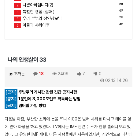
198
나쁜아빠입니다(2)
2
457
특별한 경험 (실화 )
3
211
우리 부부와 장인장모님
4
207
아들과 샤워이후
5
나의 인생살이 33
조까는
18
2409
7
0
02.13 14:26
[공지]
후방주의 게시판 관련 긴급 공지사항
[공지]
1분만에 3,000포인트 획득하는 방법
[공지]
멤버쉽 가입 방법
다음날 아침, 부산한 소리에 눈을 뜨니 이00은 벌써 샤워를 마치고 테이블 앞
에 앉아 화장을 하고 있었다. TV에서는 IMF 관련 뉴스가 한창 흘러나오고 있
었다. 그 유명한 IMF 세대. 다른 사람들에겐 지옥이었지만, 개인적으로 나한테