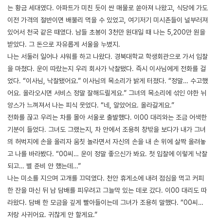
는 황금 세대였다. 아파트가 미친 듯이 싼 매물로 쏟아져 나왔고, 식당에 가도
이전 가격의 절반이면 배불리 먹을 수 있었고, 여기저기 미시촌들이 널부러져
있어서 천국 같은 때였다. 남들 초봉이 3천만 원대일 때 나는 5,200만 원을
받았다. 그 돈으로 자유롭게 서울을 누볐지.
나는 서둘러 일어나 샤워를 하고 나왔다. 경북대학교 학생회관으로 가서 입찰
을 마쳤다. 운이 따랐는지 우리 회사가 낙찰됐다. 즉시 이사님에게 전화를 걸
었다. “이사님, 낙찰됐어요.” 이사님의 목소리가 밝게 터졌다. “정말… 수고했
어요. 올라오시면 서비스 정말 잘해드릴게요.” 그녀의 목소리에 섞인 야한 뉘
앙스가 느껴져서 나는 피식 웃었다. “네, 알았어요. 올라갈게요.”
전화를 끊고 우리는 차를 몰아 서울로 출발했다. 이00 대리와는 조금 어색한
기분이 들었다. 그녀도 그랬는지, 차 안에서 조용히 창밖을 보다가 내가 그녀
의 허벅지에 손을 올리자 움칫 놀라면서 자신의 손을 내 손 위에 살짝 올려놓
고 나를 바라봤다. “00씨… 운이 정말 좋으신가 봐요. 첫 입찰에 이렇게 낙찰
되고… 별 준비 안 했는데…”
나는 미소를 지으며 고개를 끄덕였다. 천안 휴게소에 내려 점심을 먹고 커피
한 잔을 마신 뒤 남 담배를 피우려고 그늘막 있는 데로 갔다. 이00 대리도 따
라왔다. 담배 한 모금을 깊게 빨아들이는데 그녀가 조용히 말했다. “00씨…
저랑 사귀어요. 귀찮게 안 할게요.”