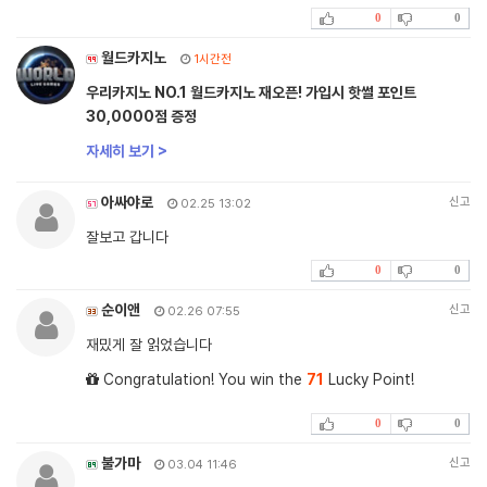
0
0
월드카지노
1시간전
우리카지노 NO.1 월드카지노 재오픈! 가입시 핫썰 포인트
30,0000점 증정
자세히 보기 >
아싸야로
신고
02.25 13:02
잘보고 갑니다
0
0
순이앤
신고
02.26 07:55
재밌게 잘 읽었습니다
Congratulation! You win the
71
Lucky Point!
0
0
불가마
신고
03.04 11:46