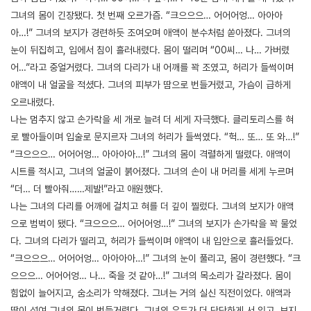
그녀의 몸이 긴장됐다. 첫 번째 오르가즘. “크으으으… 어어어엉… 아아아
아…!” 그녀의 보지가 경련하듯 조여오며 애액이 분수처럼 쏟아졌다. 그녀의
눈이 뒤집히고, 입에서 침이 흘러내렸다. 몸이 떨리며 “00씨… 나… 가버렸
어…”라고 중얼거렸다. 그녀의 다리가 내 어깨를 꽉 조였고, 허리가 들썩이며
애액이 내 얼굴을 적셨다. 그녀의 피부가 땀으로 번들거렸고, 가슴이 급하게
오르내렸다.
나는 멈추지 않고 손가락을 세 개로 늘려 더 세게 자극했다. 클리토리스를 혀
로 빨아들이며 입술로 문지르자 그녀의 허리가 들썩였다. “헉… 또… 또 와…!”
“크으으으… 어어어엉… 아아아아…!” 그녀의 몸이 격렬하게 떨렸다. 애액이
시트를 적시고, 그녀의 얼굴이 붉어졌다. 그녀의 손이 내 머리를 세게 누르며
“더… 더 빨아줘……제발!”라고 애원했다.
나는 그녀의 다리를 어깨에 걸치고 혀를 더 깊이 찔렀다. 그녀의 보지가 애액
으로 범벅이 됐다. “크으으으… 어어어엉…!” 그녀의 보지가 손가락을 꽉 물었
다. 그녀의 다리가 떨리고, 허리가 들썩이며 애액이 내 입안으로 흘러들었다.
“크으으으… 어어어엉… 아아아아…!” 그녀의 눈이 풀리고, 몸이 경련했다. “크
으으으… 어어어엉… 나… 죽을 것 같아…!” 그녀의 목소리가 갈라졌다. 몸이
힘없이 늘어지고, 숨소리가 약해졌다. 그녀는 거의 실신 직전이었다. 애액과
땀이 섞여 그녀의 몸이 번들거렸다. 그녀의 유두가 더 단단하게 서 있고, 보지