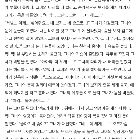
가 부풀어 올랐다. 그녀의 다리를 더 벌리고 손가락으로 보지를 세게 때리자
그녀가 몸을 비틀었다. “아악… 그만… 그런데… 더 해……!”
“제발… 이제… 넣어줘요… 내 보지… 네 좆으로…!” 그녀가 애원했다. 그녀의
눈에 눈물이 고였다. 나는 바지를 벗고 그녀 위에 올라탔다. 좆을 보지 입구에
대고 천천히 밀어 넣었다. 그녀의 보지가 꽉 조여왔다. “아… 너무 커… 찢어질
것 같아…” 그녀의 눈에 눈물이 고였다. 나는 천천히 움직이다 속도를 높였다.
짝! 짝! 살 부딪히는 소리가 울렸다. 그녀의 가슴이 출렁였다. 유두를 꼬집자 그
녀가 비명을 질렀다. “아아악! 더 세게……!” 그녀의 다리가 내 허리를 감쌌다.
나는 허리를 세게 박아 넣었다. 그녀의 보지가 좆을 빨아들이듯 조여왔다. 그
녀의 신음이 시작됐다. “크으으으… 어어어엉… 아아아아…!” 여섯 번째 오르
가즘. 그녀의 몸이 떨리며 애액이 쏟아졌다. 그녀의 보지가 좆을 세게 물고, 애
액이 허벅지를 타고 흘러내렸다. 그녀의 유두를 이로 물자 그녀가 몸을 비틀었
다. “아악… 물어뜯어……!”
나는 그녀를 뒤집어 엎드리게 했다. 뒤에서 다시 넣고 엉덩이를 세게 때렸다.
짝! 그녀의 엉덩이가 붉어졌다. 머리카락을 잡아당겨 목을 젖히고 미친 듯이
찔렀다. “좋아? 내 좆이?” 그녀가 대답했다. “네… 더 세게……!” 오르가즘.
“크으으으… 어어어엉…!” 그녀의 보지가 좆을 꽉 물었다. 그녀의 엉덩이가 떨