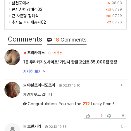
삼천포에서
08.03
+37
큰사촌형 장례식02
07.29
+115
큰 사촌형 장례식
07.29
+181
추자도 파제재공사02
07.26
+27
Comments
18
Comments
프리카지노
1시간전
1등 우리카지노사이트! 가입시 핫썰 포인트 35,000점 증정
자세히 보기 >
야설조아나도조아
신고
02.13 18:10
재밌게보고 갑니다
Congratulation! You win the
212
Lucky Point!
0
0
흐린기억
신고
02.13 19:55