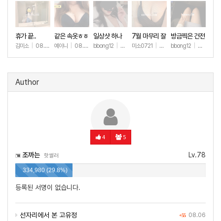
휴가 끝..
같은 속옷ㅎㅎ
일상샷 하나
7월 마무리 잘
방금찍은 건전
하세요🫶
한 일상샷
김미소
|
08.07
예이니
|
08.04
bbong12
|
07.31
미소0721
|
07.31
bbong12
|
07.28
+177
+69
+90
+260
+9
Author
4
5
조까는
Lv.78
핫썰러
334,980 (29.8%)
등록된 서명이 없습니다.
선자리에서 본 고유정
08.06
+55