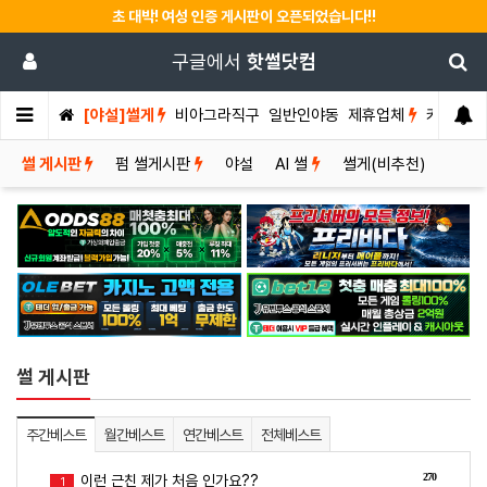
초 대박! 여성 인증 게시판이 오픈되었습니다!!
구글에서
핫썰닷컴
[야설]썰게
비아그라직구
일반인야동
제휴업체
커뮤니티
썰 게시판
펌 썰게시판
야설
AI 썰
썰게(비추천)
썰 게시판
주간베스트
월간베스트
연간베스트
전체베스트
270
이런 근친 제가 처음 인가요??
1