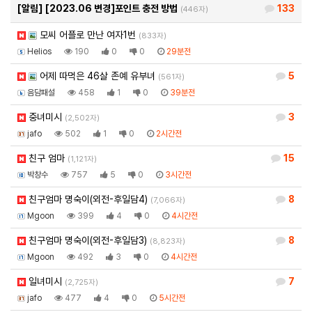
[알림]
[2023.06 변경]포인트 충전 방법
133
(446자)
모씨 어플로 만난 여자1번
(833자)
Helios
190
0
0
29분전
어제 따먹은 46살 존예 유부녀
5
(561자)
음담패설
458
1
0
39분전
중녀미시
3
(2,502자)
jafo
502
1
0
2시간전
친구 엄마
15
(1,121자)
박창수
757
5
0
3시간전
친구엄마 명숙이(외전-후일담4)
8
(7,066자)
Mgoon
399
4
0
4시간전
친구엄마 명숙이(외전-후일담3)
8
(8,823자)
Mgoon
492
3
0
4시간전
일녀미시
7
(2,725자)
jafo
477
4
0
5시간전