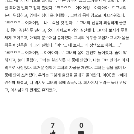
리고, 애액이 바닥으로 떨어졌다. 나는 멈추지 않고 그녀를 다시 눕혔다. 다리
를 최대한 벌리고 깊이 찔렀다. “크으으으… 어어어엉… 아아아아…!” 그녀의
눈이 뒤집히고, 입에서 침이 흘러내렸다. 그녀의 몸이 땀으로 미끄러워졌다.
“크으으으… 어어어엉… 나… 죽을 것 같아…!” 그녀의 신음이 괴상하게 울렸
다. 몸이 경련하듯 떨리고, 숨이 가빠오며 거의 실신했다. 그녀의 보지가 좆을
세게 조여오고, 애액이 분수처럼 쏟아졌다. 그녀의 유두를 꼬집자 그녀가 몸을
뒤틀며 신음을 더 크게 질렀다. “아악… 내 보지… 네 정액으로 채워……!”
“크으으으… 어어어엉… 아아아아…!” 그녀의 몸이 완전히 늘어졌다. 숨이 약
해지고, 눈이 풀렸다. 그녀는 실신하듯 내 품에 안겼다. 나는 그녀 안에서 마지
막으로 사정했다. 뜨거운 정액이 그녀의 자궁을 채웠다. 그녀는 몸을 떨며 내
품에 안겨 쓰러졌다. 우리는 그렇게 출장을 끝내고 돌아왔다. 이00은 나에게
완전히 빠졌고, 나 역시도 그녀의 몸에 중독됐다. 회사에서 우리는 몰래 만났
고, 이사님과의 관계도 유지했다.
[출처]
나의 인생살이 33 ( 야설 | 은꼴사 | 썰모음 | 성인썰 - 핫썰닷컴)
?bo_table=ssul19&wr_id=1274155
스포츠토토
7
0