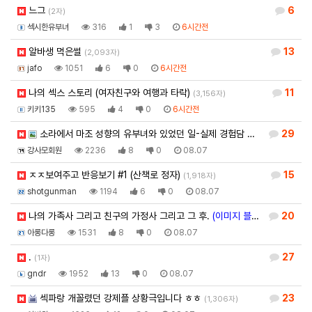
느그
6
(2자)
섹시한유부녀
316
1
3
6시간전
알바생 먹은썰
13
(2,093자)
jafo
1051
6
0
6시간전
나의 섹스 스토리 (여자친구와 여행과 타락)
11
(3,156자)
키키135
595
4
0
6시간전
소라에서 마조 성향의 유부녀와 있었던 일-실제 경험담 …
(이미지 블라인
29
강사모회원
2236
8
0
08.07
ㅈㅈ보여주고 반응보기 #1 (산책로 정자)
15
(1,918자)
shotgunman
1194
6
0
08.07
나의 가족사 그리고 친구의 가정사 그리고 그 후.
(이미지 블라인드)
20
(7,122자
아롱다롱
1531
8
0
08.07
.
27
(1자)
gndr
1952
13
0
08.07
섹파랑 개꼴렸던 강제플 상황극입니다 ㅎㅎ
23
(1,306자)