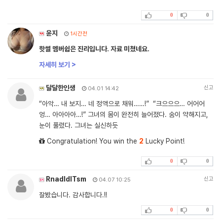
0
0
윤지
1시간전
핫썰 멤버쉽은 진리입니다. 자료 미쳤네요.
자세히 보기 >
달달한인생
신고
04.01 14:42
“아악… 내 보지… 네 정액으로 채워……!” “크으으으… 어어어
엉… 아아아아…!” 그녀의 몸이 완전히 늘어졌다. 숨이 약해지고,
눈이 풀렸다. 그녀는 실신하듯
Congratulation! You win the
2
Lucky Point!
0
0
RnadldlTsm
신고
04.07 10:25
잘봤습니다. 감사합니다.!!
0
0