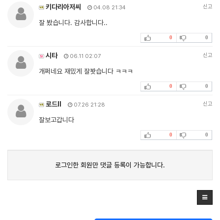
키다리아저씨
신고
04.08 21:34
잘 봤습니다. 감사합니다..
0
0
시타
신고
06.11 02:07
개쩌네요 재밌게 잘봣습니다 ㅋㅋㅋ
0
0
로드ll
신고
07.26 21:28
잘보고갑니다
0
0
로그인한 회원만 댓글 등록이 가능합니다.