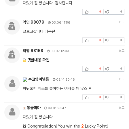
재밌게 잘 봤습니다. 감사합니다.
0
0
익명 98079
신고
03.06 11:56
잘보고갑니다 다음편
0
0
익명 98158
신고
03.07 12:03
댓글내용 확인
0
0
수코양이낼름
신고
03.14 20:46
파워풀한 섹스를 좋아하는 여자들 꽤 많죠 ㅋ
0
0
동궁마마
신고
03.18 23:47
재밌게 잘 봤습니다
Congratulation! You win the
2
Lucky Point!