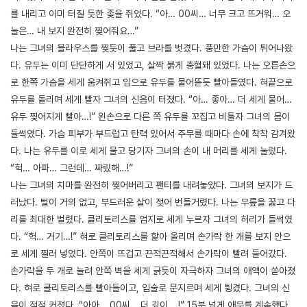
를 내리고 이미 터질 듯한 좆을 쥐었다. “아… 00씨… 너무 크고 뜨거워… 오
늘은… 내 보지 완전히 찢어줘요…”
나는 그녀의 블라우스를 찢듯이 풀고 브라를 벗겼다. 풍만한 가슴이 튀어나왔
다. 유두는 이미 단단하게 서 있었고, 살짝 붉게 충혈돼 있었다. 나는 오른손으
로 한쪽 가슴을 세게 움켜쥐고 입으로 유두를 물어뜯듯 빨아들였다. 혀끝으로
유두를 돌리며 세게 빨자 그녀의 신음이 터졌다. “아… 좋아… 더 세게 물어…
유두 찢어지게 빨아…!” 왼손으로 다른 쪽 유두를 꼬집고 비틀자 그녀의 몸이
들썩였다. 가슴 피부가 부드럽고 탄력 있어서 주무를 때마다 손에 착착 감겨왔
다. 나는 유두를 이로 세게 물고 당기자 그녀의 손이 내 머리를 세게 눌렀다.
“헉… 아파… 그런데… 짜맀해…!”
나는 그녀의 치마를 완전히 찢어버리고 팬티를 내려놓았다. 그녀의 보지가 드
러났다. 털이 거의 없고, 부드러운 살이 젖어 번들거렸다. 나는 무릎을 꿇고 다
리를 최대한 벌렸다. 클리토리스를 엄지로 세게 누르자 그녀의 허리가 들썩였
다. “헉… 거기…!” 혀로 클리토리스를 핥아 올리며 손가락 한 개를 보지 안으
로 세게 찔러 넣었다. 안쪽이 뜨겁고 끈적끈적해서 손가락이 빨려 들어갔다.
손가락을 두 개로 늘려 안쪽 벽을 세게 긁듯이 자극하자 그녀의 애액이 쏟아졌
다. 혀로 클리토리스를 빨아들이고, 입술로 문지르며 세게 튕겼다. 그녀의 신
음이 점점 커졌다. “아아… 00씨… 더 깊이… !” 15분 넘게 애무를 계속했다.