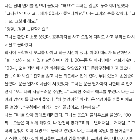
나는 담배 연기를 뱉으며 물었다. “왜요?” 그녀는 얼굴이 붉어지며 말했다.
“그러건 안 따지고… 제가 00씨가 좋으니까요.” 나는 그녀의 손을 잡았다. “그
래요. 그렇게 해요.”
“정말...정말 ...잘할게요.”
그녀는 환한 미소로 웃었다. 호두과자를 사고 오징어 다리도 사고 우리는 다시
서울로 올라왔다.
회사에 도착해서 보고를 마치고 퇴근 시간이 됐다. 이00 대리가 퇴근하면서
“퇴근 잘하세요. 내일 봬요” 하며 나갔다. 20분쯤 뒤 이사님에게 전화가 왔다.
“00씨, 오늘 저녁 때 시간 비워줘요. 알았죠? 지금 중랑구청에 가고 있으니
깐… 이따 봐요.” 전화를 끊고 나는 퇴근해서 집에 왔다. 누워 있는데 초인종이
울렸다. 문을 열자 이사님이 서 있었다. 그녀는 문을 닫자마자 나한테 푹 안기
면서 “오… 나의 사랑스러운 주인님…” 코막힌 소리로 애교를 부렸다. 나는 그
녀의 엉덩이를 잡으며 물었다. “왜 늦었어?” 이사님은 엉덩이를 흔들며 애교
를 떨었다. “구청에서 회의가 늦게 끝났어요. 죄송해요~”
나는 그녀를 안아 침대로 데려갔다. 그녀는 웃으며 블라우스를 풀었다. “00
씨… 오늘은 더 세게 해줘요. 나 완전히 망가뜨려줘… 변태처럼… 개처럼…” 그
녀의 눈빛이 이미 욕망으로 불타고 있었다. 나는 그녀의 목덜미를 물어뜯으며
키스했다. 혀가 깊이 파고들며 그녀의 입을 탐했다. 그녀의 손이 내 바지 지퍼