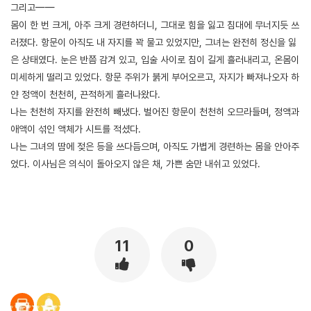
그리고——
몸이 한 번 크게, 아주 크게 경련하더니, 그대로 힘을 잃고 침대에 무너지듯 쓰
러졌다. 항문이 아직도 내 자지를 꽉 물고 있었지만, 그녀는 완전히 정신을 잃
은 상태였다. 눈은 반쯤 감겨 있고, 입술 사이로 침이 길게 흘러내리고, 온몸이
미세하게 떨리고 있었다. 항문 주위가 붉게 부어오르고, 자지가 빠져나오자 하
얀 정액이 천천히, 끈적하게 흘러나왔다.
나는 천천히 자지를 완전히 빼냈다. 벌어진 항문이 천천히 오므라들며, 정액과
애액이 섞인 액체가 시트를 적셨다.
나는 그녀의 땀에 젖은 등을 쓰다듬으며, 아직도 가볍게 경련하는 몸을 안아주
었다. 이사님은 의식이 돌아오지 않은 채, 가쁜 숨만 내쉬고 있었다.
[출처]
나의 인생살이 27 ( 야설 | 은꼴사 | 썰모음 | 성인썰 - 핫썰닷컴)
?bo_table=ssul19&wr_id=1266657
메이저사이트
11
0