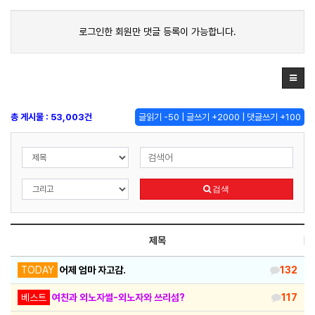
로그인한 회원만 댓글 등록이 가능합니다.
총 게시물 : 53,003건
글읽기 -50 | 글쓰기 +2000 | 댓글쓰기 +100
검색
제목
TODAY
어제 엄마 자고감.
132
베스트
여친과 외노자썰-외노자와 쓰리섬?
117