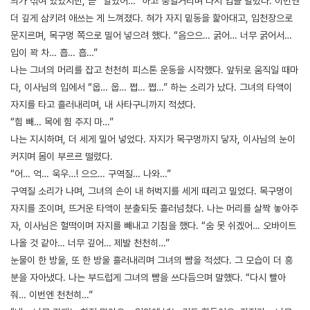
의가 섞여 있었지만, 곧 “알았어…” 하고 중얼거리며 다시 입을 벌렸다. 이번엔
더 깊게 삼키려 애쓰는 게 느껴졌다. 혀가 자지 밑동을 핥아대고, 입천장으로
문지르며, 목구멍 쪽으로 밀어 넣으려 했다. “음으으… 굵어… 너무 굵어서…
입이 꽉 차… 흡… 흡…”
나는 그녀의 머리를 잡고 천천히 피스톤 운동을 시작했다. 앞뒤로 움직일 때마
다, 이사님의 입에서 “웁… 웁… 쩝… 쩝…” 하는 소리가 났다. 그녀의 타액이
자지를 타고 흘러내리며, 내 사타구니까지 적셨다.
“힘 빼… 목에 힘 주지 마…”
나는 지시하며, 더 세게 밀어 넣었다. 자지가 목구멍까지 닿자, 이사님의 눈이
커지며 몸이 부르르 떨렸다.
“어… 억… 욱우…! 으으… 구역질… 나와…”
구역질 소리가 나며, 그녀의 손이 내 허벅지를 세게 때리고 밀었다. 목구멍이
자지를 조이며, 뜨거운 타액이 분출되듯 흘러넘쳤다. 나는 머리를 살짝 놓아주
자, 이사님은 헐떡이며 자지를 빼내고 기침을 했다. “숨 못 쉬겠어… 오바이트
나올 것 같아… 너무 깊어… 제발 천천히…”
눈물이 한 방울, 또 한 방울 흘러내리며 그녀의 뺨을 적셨다. 그 모습이 더 흥
분을 자아냈다. 나는 부드럽게 그녀의 뺨을 쓰다듬으며 말했다. “다시 빨아
줘… 이번엔 천천히…”