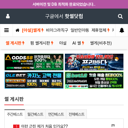
서버이전 및 DB 최적화 완료되었습니다..
구글에서
핫썰닷컴
[야설]썰게
비아그라직구
일반인야동
제휴업체
커뮤니티
썰 게시판
펌 썰게시판
야설
AI 썰
썰게(비추천)
썰 게시판
주간베스트
월간베스트
연간베스트
전체베스트
271
이런 근친 제가 처음 인가요??
1