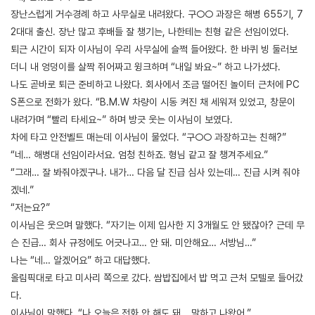
장난스럽게 거수경례 하고 사무실로 내려왔다. 구○○ 과장은 해병 655기, 7
2대대 출신. 장난 많고 후배들 잘 챙기는, 나한테는 친형 같은 선임이었다.
퇴근 시간이 되자 이사님이 우리 사무실에 슬쩍 들어왔다. 한 바퀴 빙 둘러보
더니 내 엉덩이를 살짝 쥐어짜고 윙크하며 “내일 봐요~” 하고 나가셨다.
나도 곧바로 퇴근 준비하고 나왔다. 회사에서 조금 떨어진 놀이터 근처에 PC
S폰으로 전화가 왔다. “B.M.W 차량이 시동 켜진 채 세워져 있었고, 창문이
내려가며 “빨리 타세요~” 하며 방긋 웃는 이사님이 보였다.
차에 타고 안전벨트 매는데 이사님이 물었다. “구○○ 과장하고는 친해?”
“네… 해병대 선임이라서요. 엄청 친하죠. 형님 같고 잘 챙겨주세요.”
“그래… 잘 봐줘야겠구나. 내가… 다음 달 진급 심사 있는데… 진급 시켜 줘야
겠네.”
“저는요?”
이사님은 웃으며 말했다. “자기는 이제 입사한 지 3개월도 안 됐잖아? 근데 무
슨 진급… 회사 규정에도 어긋나고… 안 돼. 미안해요… 서방님…”
나는 “네… 알겠어요” 하고 대답했다.
올림픽대로 타고 미사리 쪽으로 갔다. 쌈밥집에서 밥 먹고 근처 모텔로 들어갔
다.
이사님이 말했다. “나 오늘은 전화 안 해도 돼… 말하고 나왔어.”