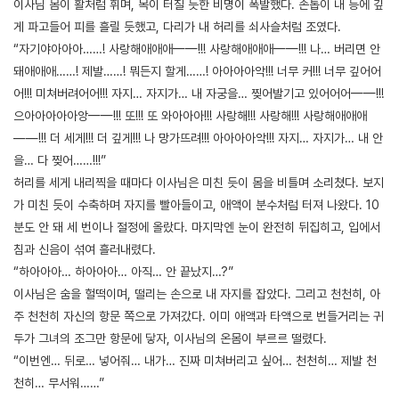
이사님 몸이 활처럼 휘며, 목이 터질 듯한 비명이 폭발했다. 손톱이 내 등에 깊
게 파고들어 피를 흘릴 듯했고, 다리가 내 허리를 쇠사슬처럼 조였다.
“자기야아아아……! 사랑해애애애——!!! 사랑해애애애——!!! 나… 버리면 안
돼애애애……! 제발……! 뭐든지 할게……! 아아아아악!!! 너무 커!!! 너무 깊어어
어!!! 미쳐버려어어!!! 자지… 자지가… 내 자궁을… 찢어발기고 있어어어——!!!
으아아아아아앙——!!! 또!!! 또 와아아아!!! 사랑해!!! 사랑해!!! 사랑해애애애
——!!! 더 세게!!! 더 깊게!!! 나 망가뜨려!!! 아아아아악!!! 자지… 자지가… 내 안
을… 다 찢어……!!!”
허리를 세게 내리찍을 때마다 이사님은 미친 듯이 몸을 비틀며 소리쳤다. 보지
가 미친 듯이 수축하며 자지를 빨아들이고, 애액이 분수처럼 터져 나왔다. 10
분도 안 돼 세 번이나 절정에 올랐다. 마지막엔 눈이 완전히 뒤집히고, 입에서
침과 신음이 섞여 흘러내렸다.
“하아아아… 하아아아… 아직… 안 끝났지…?”
이사님은 숨을 헐떡이며, 떨리는 손으로 내 자지를 잡았다. 그리고 천천히, 아
주 천천히 자신의 항문 쪽으로 가져갔다. 이미 애액과 타액으로 번들거리는 귀
두가 그녀의 조그만 항문에 닿자, 이사님의 온몸이 부르르 떨렸다.
“이번엔… 뒤로… 넣어줘… 내가… 진짜 미쳐버리고 싶어… 천천히… 제발 천
천히… 무서워……”