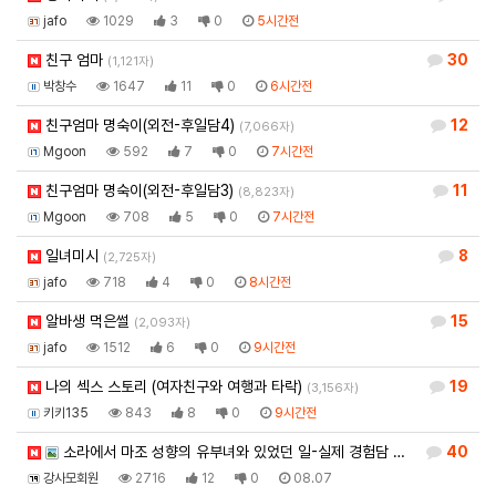
jafo
1029
3
0
5시간전
친구 엄마
30
(1,121자)
박창수
1647
11
0
6시간전
친구엄마 명숙이(외전-후일담4)
12
(7,066자)
Mgoon
592
7
0
7시간전
친구엄마 명숙이(외전-후일담3)
11
(8,823자)
Mgoon
708
5
0
7시간전
일녀미시
8
(2,725자)
jafo
718
4
0
8시간전
알바생 먹은썰
15
(2,093자)
jafo
1512
6
0
9시간전
나의 섹스 스토리 (여자친구와 여행과 타락)
19
(3,156자)
키키135
843
8
0
9시간전
소라에서 마조 성향의 유부녀와 있었던 일-실제 경험담 …
(이미지 블라인
40
강사모회원
2716
12
0
08.07