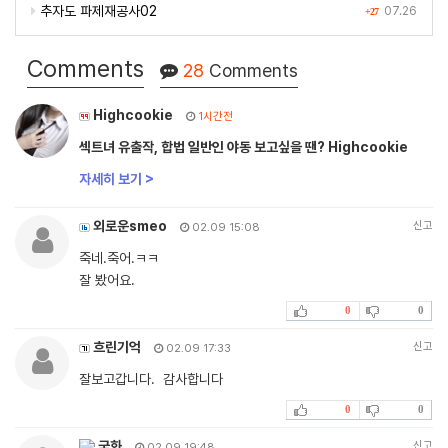
추자도 파제재공사02
07.26
+27
Comments
28
Comments
Highcookie
1시간전
섹트녀 유출작, 합법 일반인 야동 보고싶을 땐? Highcookie
자세히 보기 >
외로운smeo
신고
02.09 15:08
죽네.죽어.ㅋㅋ
잘 봤어요.
0
0
흐린기억
신고
02.09 17:33
잘보고갑니다. 감사합니다
0
0
국화
신고
02.09 19:48